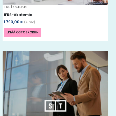
IFRS | Koulutus
IFRS-Akatemia
1 790,00
€
(+ alv)
LISÄÄ OSTOSKORIIN
Tällä
tuotteella
on
useampi
muunnelma.
Voit
tehdä
valinnat
tuotteen