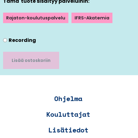
Tämä tuote sisältyy palveluihin:
Rajaton-koulutuspalvelu
IFRS-Akatemia
Recording
Lisää ostoskoriin
Ohjelma
Kouluttajat
Lisätiedot