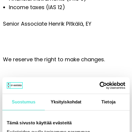
Income taxes (IAS 12)
Senior Associate Henrik Pitkälä, EY
We reserve the right to make changes.
Kouluttajat
Suostumus
Yksityiskohdat
Tietoja
Lisätiedot
Tämä sivusto käyttää evästeitä
The price includes six months of access to the
Evästeiden avulla tarjoamme paremman