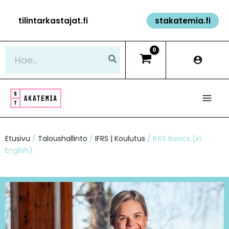
Siirry
tilintarkastajat.fi
stakatemia.fi
sisältöön
Hae:
Etusivu
/
Taloushallinto
/
IFRS | Koulutus
/ IFRS Basics (in
English)