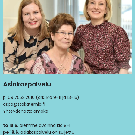
Asiakaspalvelu
p. 09 7552 2010 (ark. klo 9–11 ja 13–15)
aspa@stakatemia.fi
Yhteydenottolomake
to 18.6.
olemme avoinna klo 9-11
pe 19.6.
asiakaspalvelu on suljettu