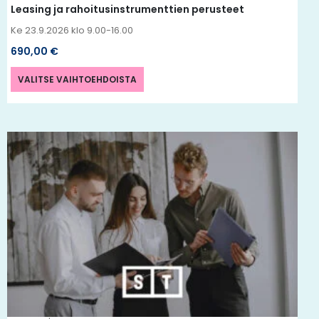
Leasing ja rahoitusinstrumenttien perusteet
Ke 23.9.2026 klo 9.00-16.00
690,00
€
VALITSE VAIHTOEHDOISTA
Tällä
tuotteella
on
useampi
muunnelma.
Voit
tehdä
valinnat
tuotteen