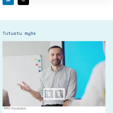
Tutustu myös
Tällä
tuotteella
on
useampi
muunnelma.
Voit
tehdä
valinnat
tuotteen
IFRS | Koulutus
sivulla.