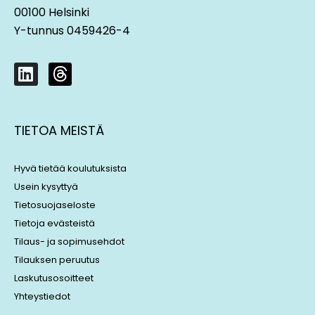
00100 Helsinki
Y-tunnus 0459426-4
L
T
i
h
n
r
k
e
TIETOA MEISTÄ
e
a
d
d
i
s
Hyvä tietää koulutuksista
n
Usein kysyttyä
Tietosuojaseloste
Tietoja evästeistä
Tilaus- ja sopimusehdot
Tilauksen peruutus
Laskutusosoitteet
Yhteystiedot