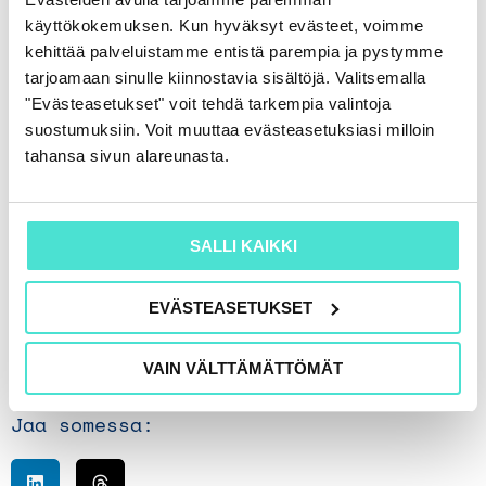
training materials and the recording.
käyttökokemuksen. Kun hyväksyt evästeet, voimme
You can find these in Oma ST.
kehittää palveluistamme entistä parempia ja pystymme
tarjoamaan sinulle kiinnostavia sisältöjä. Valitsemalla
"Evästeasetukset" voit tehdä tarkempia valintoja
If you are a new user, we will create a personal
suostumuksiin. Voit muuttaa evästeasetuksiasi milloin
account for you, where you can easily access
tahansa sivun alareunasta.
all your purchased products in the future.
For on-site participants, the price also includes
SALLI KAIKKI
refreshments during the training day.
Please read our cancellation policy for more
EVÄSTEASETUKSET
information.
VAIN VÄLTTÄMÄTTÖMÄT
Jaa somessa: