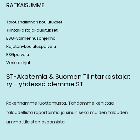
RATKAISUMME
Taloushallinnon koulutukset
Tilintarkastajakoulutukset
ESG-valmennusohjelma
Rajaton-koulutuspalvelu
ESGpalvelu
Verkkokirjat
ST-Akatemia & Suomen Tilintarkastajat
ry - yhdessä olemme ST
Rakennamme luottamusta. Tahdomme kehittää
taloudellista raportointia ja sinun sekä muiden talouden
ammattilaisten osaamista.