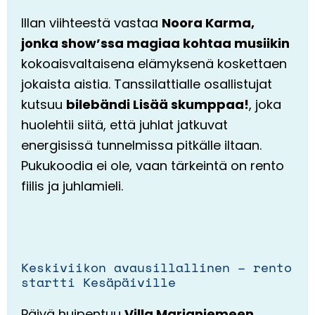
Illan viihteestä vastaa
Noora Karma,
jonka show’ssa magiaa kohtaa musiikin
kokoaisvaltaisena elämyksenä koskettaen
jokaista aistia. Tanssilattialle osallistujat
kutsuu
bilebändi Lisää skumppaa!
, joka
huolehtii siitä, että juhlat jatkuvat
energisissä tunnelmissa pitkälle iltaan.
Pukukoodia ei ole, vaan tärkeintä on rento
fiilis ja juhlamieli.
Keskiviikon avausillallinen – rento
startti Kesäpäiville
Päivä huipentuu
Villa Marjaniemeen
,