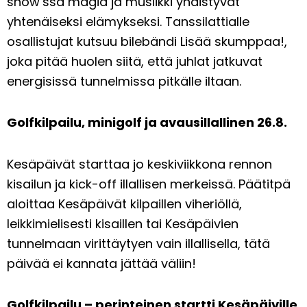
show’ssa magia ja musiikki yhdistyvät
yhtenäiseksi elämykseksi. Tanssilattialle
osallistujat kutsuu bilebändi Lisää skumppaa!,
joka pitää huolen siitä, että juhlat jatkuvat
energisissä tunnelmissa pitkälle iltaan.
Golfkilpailu, minigolf ja avausillallinen 26.8.
Kesäpäivät starttaa jo keskiviikkona rennon
kisailun ja kick-off illallisen merkeissä. Päätitpä
aloittaa Kesäpäivät kilpaillen viheriöllä,
leikkimielisesti kisaillen tai Kesäpäivien
tunnelmaan virittäytyen vain illallisella, tätä
päivää ei kannata jättää väliin!
Golfkilpailu – perinteinen startti Kesäpäiville