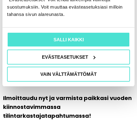
aloitusillan.
suostumuksiin. Voit muuttaa evästeasetuksiasi milloin
tahansa sivun alareunasta.
Illan hinta sisältää kuljetuksen Villa
Marjaniemeen ja takaisin, illallisen
SALLI KAIKKI
ruokajuomineen, viihteellisen ohjelman sekä
kaksi drinkkilippua. Huomioithan, että erillistä
EVÄSTEASETUKSET
baaria ei ole – illan tarjoilut on suunniteltu
valmiiksi kokonaisuudeksi, jossa on helppo
VAIN VÄLTTÄMÄTTÖMÄT
keskittyä seuraan ja tunnelmaan.
Ilmoittaudu nyt ja varmista paikkasi vuoden
kiinnostavimmassa
tilintarkastajatapahtumassa!