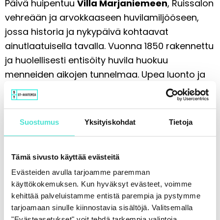
Päivä huipentuu
Villa Marjaniemeen
, Ruissalon
vehreään ja arvokkaaseen huvilamiljööseen,
jossa historia ja nykypäivä kohtaavat
ainutlaatuisella tavalla. Vuonna 1850 rakennettu
ja huolellisesti entisöity huvila huokuu
menneiden aikojen tunnelmaa. Upea luonto ja
ajaton miljöö irrottavat hetkeksi arjesta ja
kutsuvat viihtymään.
Suostumus
Yksityiskohdat
Tietoja
Avajaisillallinen nautitaan rennossa, mutta
tyylikkäässä hengessä. Luvassa on hyvää
Tämä sivusto käyttää evästeitä
ruokaa, kiireetöntä yhdessäoloa, päivän
Evästeiden avulla tarjoamme paremman
kilpailujen palkintojen jako sekä ohjelmaa, joka
käyttökokemuksen. Kun hyväksyt evästeet, voimme
virittää koko porukan Kesäpäivien tunnelmaan.
kehittää palveluistamme entistä parempia ja pystymme
Illan ohjelmasta vastaa
Krisse Salminen
, jonka
tarjoamaan sinulle kiinnostavia sisältöjä. Valitsemalla
lämmin ja oivaltava huumori kruunaa yhteisen
"Evästeasetukset" voit tehdä tarkempia valintoja