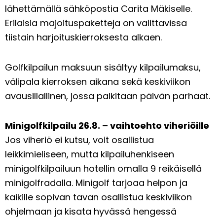
lähettämällä sähköpostia Carita Mäkiselle.
Erilaisia majoituspaketteja on valittavissa
tiistain harjoituskierroksesta alkaen.
Golfkilpailun maksuun sisältyy kilpailumaksu,
välipala kierroksen aikana sekä keskiviikon
avausillallinen, jossa palkitaan päivän parhaat.
Minigolfkilpailu 26.8. – vaihtoehto viheriöille
Jos viheriö ei kutsu, voit osallistua
leikkimieliseen, mutta kilpailuhenkiseen
minigolfkilpailuun hotellin omalla 9 reikäisellä
minigolfradalla. Minigolf tarjoaa helpon ja
kaikille sopivan tavan osallistua keskiviikon
ohjelmaan ja kisata hyvässä hengessä