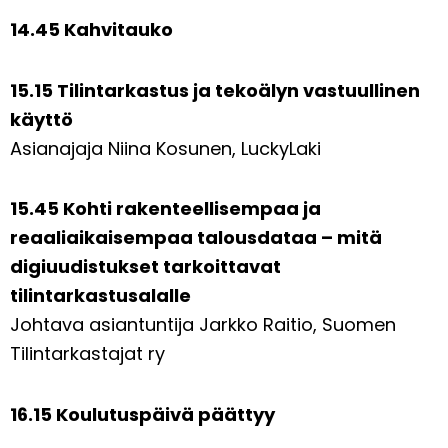
14.45 Kahvitauko
15.15 Tilintarkastus ja tekoälyn vastuullinen
käyttö
Asianajaja Niina Kosunen, LuckyLaki
15.45 Kohti rakenteellisempaa ja
reaaliaikaisempaa talousdataa – mitä
digiuudistukset tarkoittavat
tilintarkastusalalle
Johtava asiantuntija Jarkko Raitio, Suomen
Tilintarkastajat ry
16.15 Koulutuspäivä päättyy