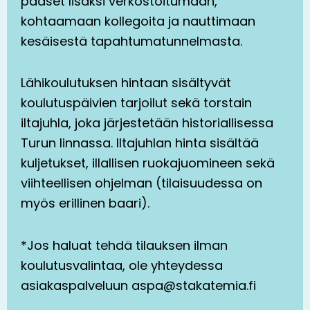
pääset lisäksi verkostoitumaan,
kohtaamaan kollegoita ja nauttimaan
kesäisestä tapahtumatunnelmasta.
Lähikoulutuksen hintaan sisältyvät
koulutuspäivien tarjoilut sekä torstain
iltajuhla, joka järjestetään historiallisessa
Turun linnassa. Iltajuhlan hinta sisältää
kuljetukset, illallisen ruokajuomineen sekä
viihteellisen ohjelman (tilaisuudessa on
myös erillinen baari).
*Jos haluat tehdä tilauksen ilman
koulutusvalintaa, ole yhteydessa
asiakaspalveluun aspa@stakatemia.fi