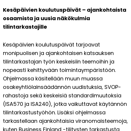
Kesäpäivien koulutuspäivät – ajankohtaista
osaamista ja uusia näkökulmia
tilintarkastajille
Kesäpäivien koulutuspäivät tarjoavat
monipuolisen ja ajankohtaisen katsauksen
tilintarkastajan työn keskeisiin teemoihin ja
nopeasti kehittyvään toimintaympäristöön.
Ohjelmassa käsitellään muun muassa
osakeyhtiölainsäädännön uudistuksia, SVOP-
rahastoja sekä keskeisiä standardimuutoksia
(ISA570 ja ISA240), jotka vaikuttavat käytännön
tilintarkastustyöhön. Lisäksi ohjelmassa
tarkastellaan ajankohtaisia viranomaisteemoja,
kuten Business Finland -tilitysten tarkastusta