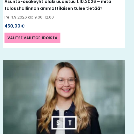
Asunto-osakeyhtiölaki uudistuu 1.10.2026 – mitä
taloushallinnon ammattilaisen tulee tietää?
Pe 4.9.2026 klo 9.00-12.00
450,00
€
VALITSE VAIHTOEHDOISTA
Tällä
tuotteella
on
useampi
muunnelma.
Voit
tehdä
valinnat
tuotteen