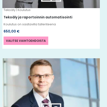
tuotteen
Tekoäly | Koulutus
sivulla.
Tekoäly ja raportoinnin automatisointi
Koulutus on saatavilla tallenteena
650,00
€
VALITSE VAIHTOEHDOISTA
Tällä
tuotteella
on
useampi
muunnelma.
Voit
tehdä