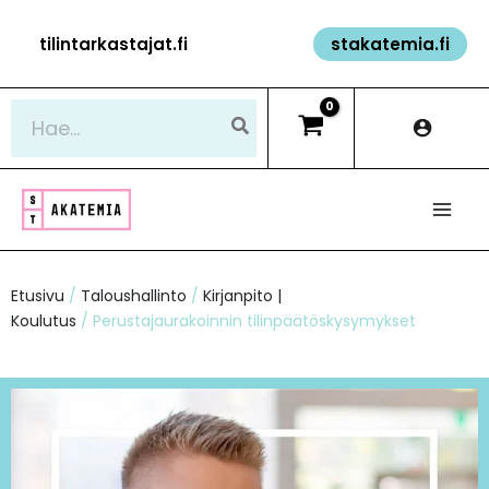
Siirry
tilintarkastajat.fi
stakatemia.fi
sisältöön
Hae:
Etusivu
/
Taloushallinto
/
Kirjanpito |
Koulutus
/ Perustajaurakoinnin tilinpäätöskysymykset