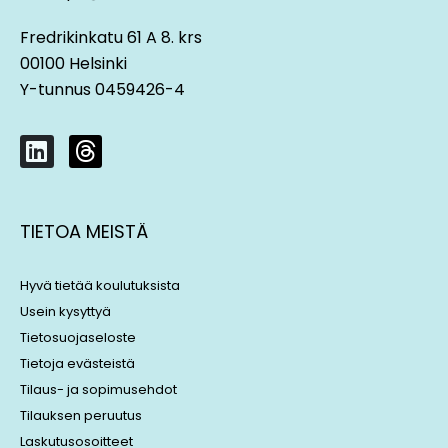
Fredrikinkatu 61 A 8. krs
00100 Helsinki
Y-tunnus 0459426-4
L
T
i
h
n
r
k
e
TIETOA MEISTÄ
e
a
d
d
i
s
Hyvä tietää koulutuksista
n
Usein kysyttyä
Tietosuojaseloste
Tietoja evästeistä
Tilaus- ja sopimusehdot
Tilauksen peruutus
Laskutusosoitteet