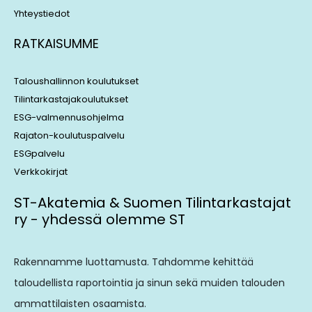
Yhteystiedot
RATKAISUMME
Taloushallinnon koulutukset
Tilintarkastajakoulutukset
ESG-valmennusohjelma
Rajaton-koulutuspalvelu
ESGpalvelu
Verkkokirjat
ST-Akatemia & Suomen Tilintarkastajat
ry - yhdessä olemme ST
Rakennamme luottamusta. Tahdomme kehittää
taloudellista raportointia ja sinun sekä muiden talouden
ammattilaisten osaamista.