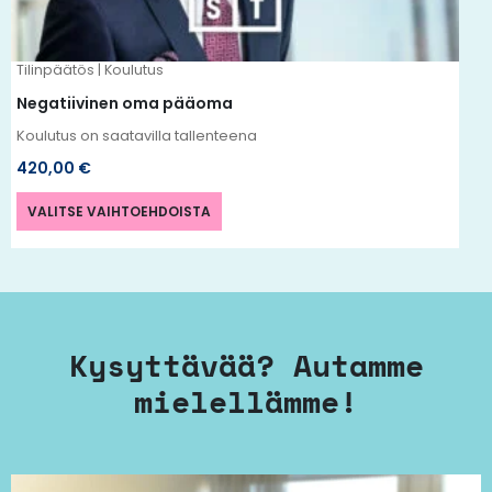
valinnat
tuotteen
Tilinpäätös | Koulutus
sivulla.
Negatiivinen oma pääoma
Koulutus on saatavilla tallenteena
420,00
€
VALITSE VAIHTOEHDOISTA
Kysyttävää? Autamme
mielellämme!