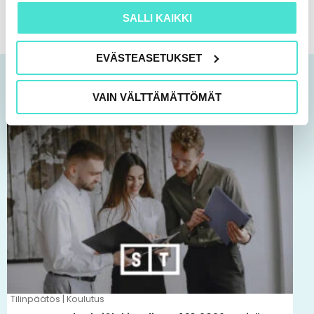
SALLI KAIKKI
EVÄSTEASETUKSET
Tutustu myös
VAIN VÄLTTÄMÄTTÖMÄT
Tällä
tuotteella
on
useampi
muunnelma.
Voit
tehdä
valinnat
tuotteen
Tilinpäätös | Koulutus
sivulla.