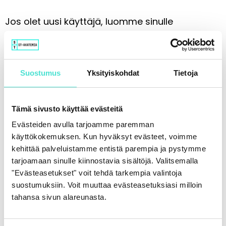
Jos olet uusi käyttäjä, luomme sinulle
henkilökohtaisen tilin, josta löydät jatkossa
kaikki omat tuotteesi.
Suostumus
Yksityiskohdat
Tietoja
Lähikoulutukseen sisältyy lisäksi koulutuspäivän
tarjoilut.
Tämä sivusto käyttää evästeitä
Hyvä tietää koulutuksista.
Evästeiden avulla tarjoamme paremman
käyttökokemuksen. Kun hyväksyt evästeet, voimme
kehittää palveluistamme entistä parempia ja pystymme
Tutustu peruutusehtoihin.
tarjoamaan sinulle kiinnostavia sisältöjä. Valitsemalla
"Evästeasetukset" voit tehdä tarkempia valintoja
suostumuksiin. Voit muuttaa evästeasetuksiasi milloin
Jaa somessa:
tahansa sivun alareunasta.