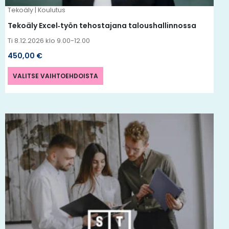
Tekoäly | Koulutus
sivulla.
Tekoäly Excel‑työn tehostajana taloushallinnossa
Ti 8.12.2026 klo 9.00-12.00
450,00
€
VALITSE VAIHTOEHDOISTA
Tällä
tuotteella
on
useampi
muunnelma.
Voit
tehdä
valinnat