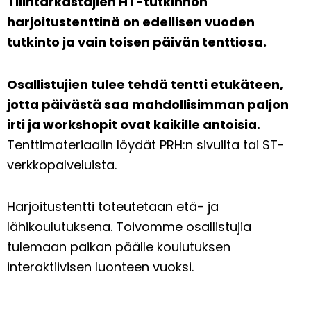
Tilintarkastajien HT-tutkinnon
harjoitustenttinä on edellisen vuoden
tutkinto ja vain toisen päivän tenttiosa.
Osallistujien tulee tehdä tentti etukäteen,
jotta päivästä saa mahdollisimman paljon
irti ja workshopit ovat kaikille antoisia.
Tenttimateriaalin löydät PRH:n sivuilta tai ST-
verkkopalveluista.
Harjoitustentti toteutetaan etä- ja
lähikoulutuksena. Toivomme osallistujia
tulemaan paikan päälle koulutuksen
interaktiivisen luonteen vuoksi.