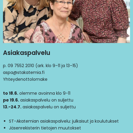
Asiakaspalvelu
p. 09 7552 2010 (ark. klo 9–11 ja 13–15)
aspa@stakatemia.fi
Yhteydenottolomake
to 18.6.
olemme avoinna klo 9-11
pe 19.6.
asiakaspalvelu on suljettu
13.-24.7.
asiakaspalvelu on suljettu
ST-Akatemian asiakaspalvelu: julkaisut ja koulutukset
Jäsenrekisterin tietojen muutokset