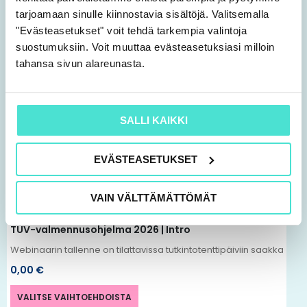
Tutustu myös
tarjoamaan sinulle kiinnostavia sisältöjä. Valitsemalla
"Evästeasetukset" voit tehdä tarkempia valintoja
Tällä
suostumuksiin. Voit muuttaa evästeasetuksiasi milloin
tuotteella
tahansa sivun alareunasta.
on
useampi
muunnelma.
SALLI KAIKKI
Voit
tehdä
EVÄSTEASETUKSET
valinnat
tuotteen
VAIN VÄLTTÄMÄTTÖMÄT
TUV-valmennusohjelma
sivulla.
TUV-valmennusohjelma 2026 | Intro
Webinaarin tallenne on tilattavissa tutkintotenttipäiviin saakka
0,00
€
VALITSE VAIHTOEHDOISTA