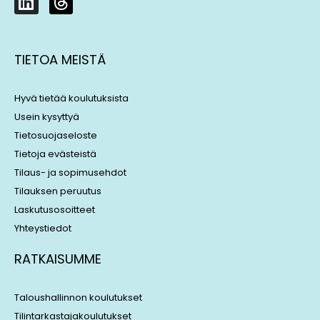
i
h
n
r
k
e
TIETOA MEISTÄ
e
a
d
d
i
s
Hyvä tietää koulutuksista
n
Usein kysyttyä
Tietosuojaseloste
Tietoja evästeistä
Tilaus- ja sopimusehdot
Tilauksen peruutus
Laskutusosoitteet
Yhteystiedot
RATKAISUMME
Taloushallinnon koulutukset
Tilintarkastajakoulutukset