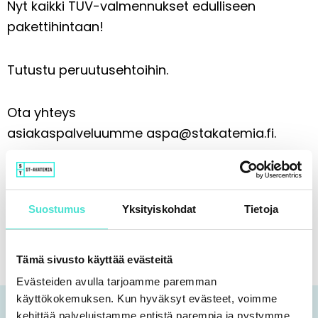
Nyt kaikki TUV-valmennukset edulliseen
pakettihintaan!
Tutustu
peruutusehtoihin
.
Ota yhteys
asiakaspalveluumme
aspa@stakatemia.fi.
Jaa somessa:
Suostumus
Yksityiskohdat
Tietoja
Tämä sivusto käyttää evästeitä
Evästeiden avulla tarjoamme paremman
käyttökokemuksen. Kun hyväksyt evästeet, voimme
kehittää palveluistamme entistä parempia ja pystymme