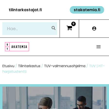
Siirry
tilintarkastajat.fi
stakatemia.fi
sisältöön
Hae:
Etusivu
/
Tilintarkastus
/
TUV-valmennusohjelma
/ TUV | HT-
harjoitustentti