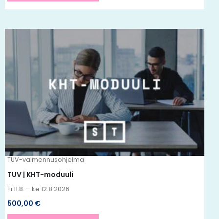
Tällä
tuotteella
on
useampi
muunnelma.
Voit
tehdä
valinnat
tuotteen
TUV-valmennusohjelma
sivulla.
TUV | KHT-moduuli
Ti 11.8. – ke 12.8.2026
500,00
€