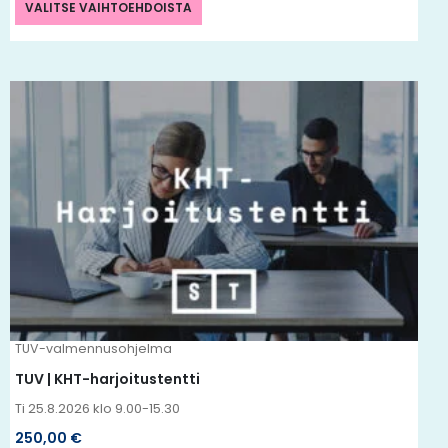
VALITSE VAIHTOEHDOISTA
Tällä
tuotteella
on
useampi
muunnelma.
Voit
tehdä
valinnat
tuotteen
TUV-valmennusohjelma
sivulla.
TUV | KHT-harjoitustentti
Ti 25.8.2026 klo 9.00-15.30
250,00
€