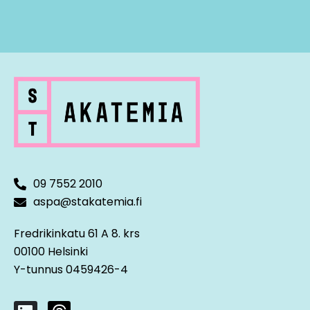
09 7552 2010
aspa@stakatemia.fi
Fredrikinkatu 61 A 8. krs
00100 Helsinki
Y-tunnus 0459426-4
L
T