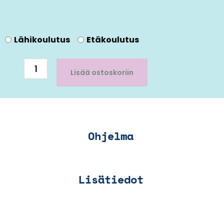
TUV
Lähikoulutus
Etäkoulutus
|
HT-
harjoitustentti
Lisää ostoskoriin
määrä
Ohjelma
Lisätiedot