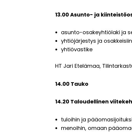
13.00 Asunto- ja kiinteistöo
asunto-osakeyhtiölaki ja s
yhtiöjärjestys ja osakkeisiin
yhtiövastike
HT Jari Etelämaa, Tilintarkas
14.00 Tauko
14.20 Taloudellinen viiteke
tuloihin ja pääomasijoituksii
menoihin, omaan pääomaan 