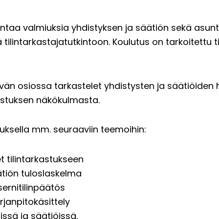
ntaa valmiuksia yhdistyksen ja säätiön sekä asunto
 tilintarkastajatutkintoon. Koulutus on tarkoitettu t
osiossa tarkastelet yhdistysten ja säätiöiden ha
arkastuksen näkökulmasta.
uksella mm. seuraaviin teemoihin:
t tilintarkastukseen
ätiön tuloslaskelma
ernitilinpäätös
rjanpitokäsittely
ssä ja säätiöissä.