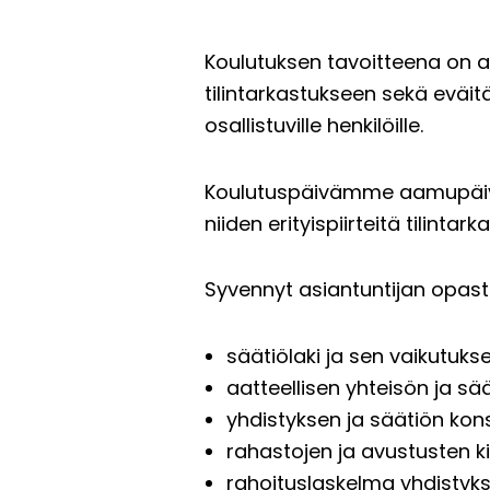
Koulutuksen tavoitteena on a
tilintarkastukseen sekä eväitä
osallistuville henkilöille.
Koulutuspäivämme aamupäivän 
niiden erityispiirteitä tilint
Syvennyt asiantuntijan opast
säätiölaki ja sen vaikutukse
aatteellisen yhteisön ja sä
yhdistyksen ja säätiön kons
rahastojen ja avustusten ki
rahoituslaskelma yhdistyksi