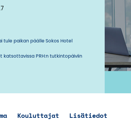
27
i tule paikan päälle
Sokos Hotel
t katsottavissa PRH:n tutkintopäiviin
ma
Kouluttajat
Lisätiedot