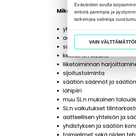
Evästeiden avulla tarjoamm
Mikä on yhdistys ja säätiö?
entistä parempia ja pystymme 
tarkempia valintoja suostumu
yhdistyksen toimielimet
aatteellisuus ja yleishyödyl
VAIN VÄLTTÄMÄTTÖ
säätiölaki
keskeinen sisältö
liiketoiminnan harjoittamin
sijoitustoiminta
säätiön säännöt ja säätiön
lähipiiri
muu SL:n mukainen taloudel
SL:n vaikutukset tilintarkas
aatteellisen yhteisön ja sä
yhdistyksen ja säätiön kons
toimielimet sekä niiden teh