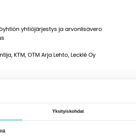
töyhtiön yhtiöjärjestys ja arvonlisävero
us
untija, KTM, OTM Arja Lehto, Lecklé Oy
miaistarjoilu
ukseen omalta koneeltasi
Yksityiskohdat
en ja yhdistysten tilintarkastuksessa
itä