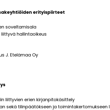
sakeyhtiöiden erityispiirteet
en soveltamisala
 liittyvä hallintaoikeus
tus J. Etelämaa Oy
hys
n liittyvien erien kirjanpitokäsittely
sekä tilinpäätökseen ja toimintakertomukseen lii