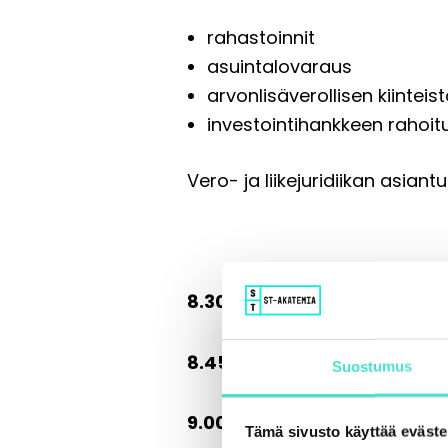
rahastoinnit
asuintalovaraus
arvonlisäverollisen kiinteis
investointihankkeen rahoit
Vero- ja liikejuridiikan asiant
8.30 Ilmoittautuminen ja aa
8.45 Liittyminen etäkoulut
Suostumus
9.00 Ajankohtaista säätiöid
Tämä sivusto käyttää eväste