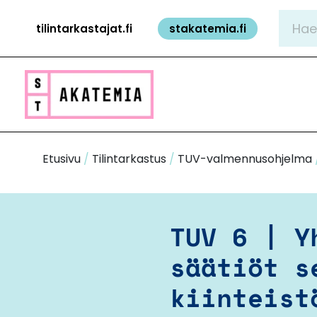
Siirry
Hae:
tilintarkastajat.fi
stakatemia.fi
sisältöön
Etusivu
/
Tilintarkastus
/
TUV-valmennusohjelma
TUV 6 | Y
säätiöt s
kiinteist