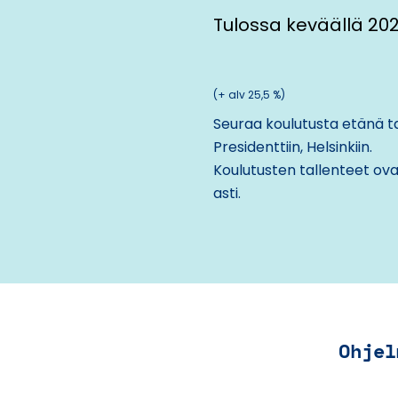
Tulossa keväällä 20
(+ alv 25,5 %)
Seuraa koulutusta etänä ta
Presidenttiin, Helsinkiin
.
Koulutusten tallenteet ova
asti.
Ohjel