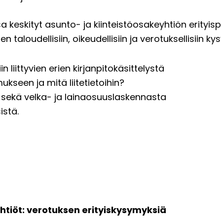
 keskityt asunto- ja kiinteistöosakeyhtiön erityispii
 taloudellisiin, oikeudellisiin ja verotuksellisiin k
n liittyvien erien kirjanpitokäsittelystä
kseen ja mitä liitetietoihin?
 sekä velka- ja lainaosuuslaskennasta
istä.
htiöt: verotuksen erityiskysymyksiä