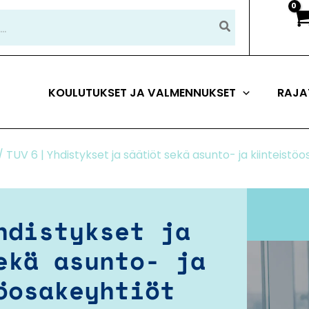
KOULUTUKSET JA VALMENNUKSET
RAJA
/ TUV 6 | Yhdistykset ja säätiöt sekä asunto- ja kiinteistö
hdistykset ja
ekä asunto- ja
öosakeyhtiöt