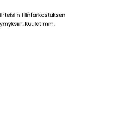
rteisiin tilintarkastuksen
ysymyksiin. Kuulet mm.