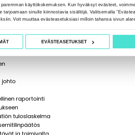
e paremman käyttökokemuksen. Kun hyväksyt evästeet, voimme
tarjoamaan sinulle kiinnostavia sisältöjä. Valitsemalla "Evästea
ksiin. Voit muuttaa evästeasetuksiasi milloin tahansa sivun alar
lisyys
MÄT
EVÄSTEASETUKSET
en
 johto
linen raportointi
tukseen
ätiön tuloslaskelma
ernitilinpäätös
tävät ja toimivalta