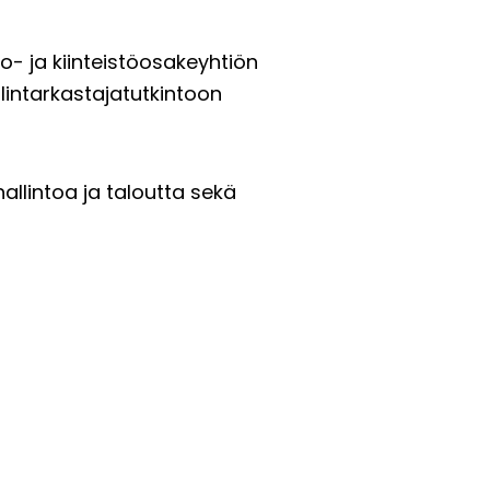
- ja kiinteistöosakeyhtiön
ilintarkastajatutkintoon
llintoa ja taloutta sekä