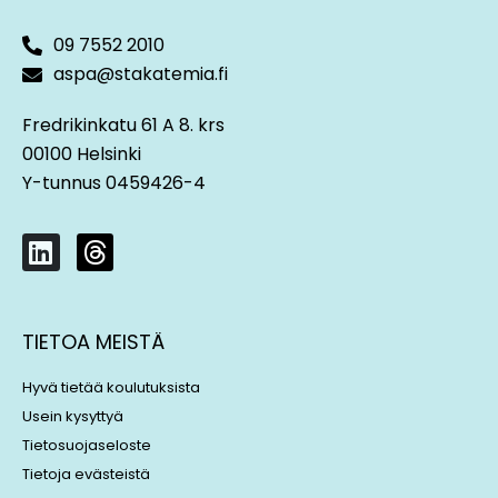
09 7552 2010
aspa@stakatemia.fi
Fredrikinkatu 61 A 8. krs
00100 Helsinki
Y-tunnus 0459426-4
L
T
i
h
n
r
k
e
TIETOA MEISTÄ
e
a
d
d
Hyvä tietää koulutuksista
i
s
Usein kysyttyä
n
Tietosuojaseloste
Tietoja evästeistä