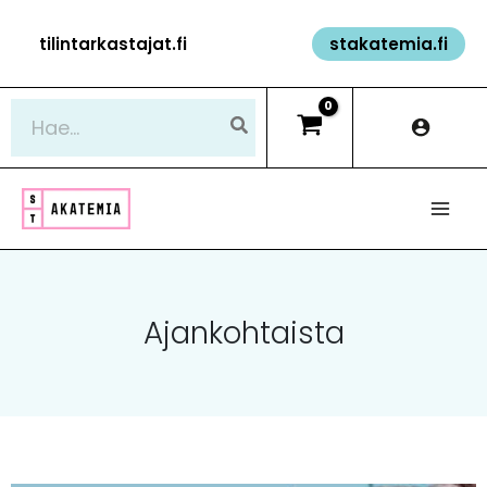
Siirry
tilintarkastajat.fi
stakatemia.fi
sisältöön
Hae:
Ajankohtaista