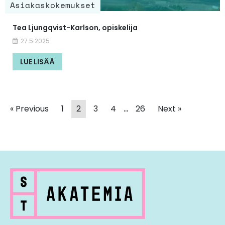
Asiakaskokemukset
Tea Ljungqvist-Karlson, opiskelija
27.5.2025
LUE LISÄÄ
…
« Previous
1
2
3
4
26
Next »