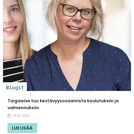
Blogit
Taigawise tuo kestävyysosaamista koulutuksiin ja
valmennuksiin
26.8.2025
LUE LISÄÄ