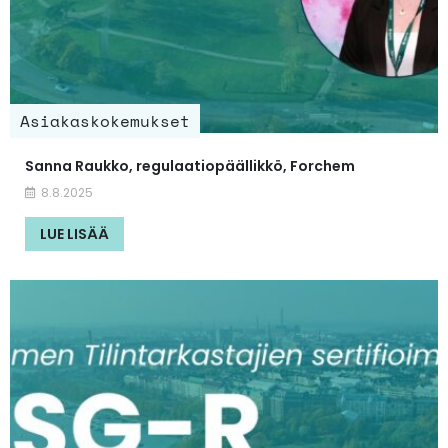
Asiakaskokemukset
Sanna Raukko, regulaatiopäällikkö, Forchem
8.8.2025
LUE LISÄÄ