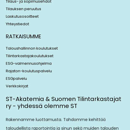
Tilaus- ja sopimusehdot
Tilauksen peruutus
Laskutusosoitteet
Yhteystiedot
RATKAISUMME
Taloushallinnon koulutukset
Tilintarkastajakoulutukset
ESG-valmennusohjelma
Rajaton-koulutuspalvelu
ESGpalvelu
Verkkokirjat
ST-Akatemia & Suomen Tilintarkastajat
ry - yhdessä olemme ST
Rakennamme luottamusta. Tahdomme kehittää
taloudellista raportointia ja sinun sekä muiden talouden