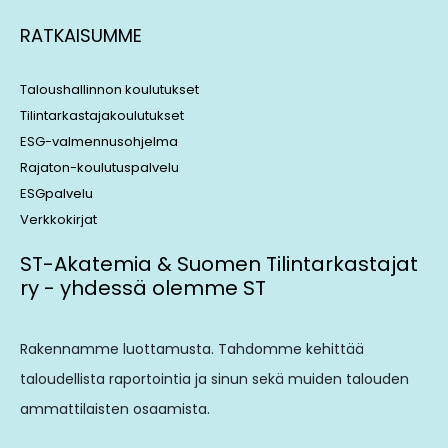
RATKAISUMME
Taloushallinnon koulutukset
Tilintarkastajakoulutukset
ESG-valmennusohjelma
Rajaton-koulutuspalvelu
ESGpalvelu
Verkkokirjat
ST-Akatemia & Suomen Tilintarkastajat
ry - yhdessä olemme ST
Rakennamme luottamusta. Tahdomme kehittää
taloudellista raportointia ja sinun sekä muiden talouden
ammattilaisten osaamista.