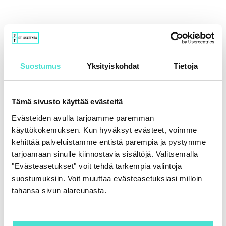
Suostumus
Yksityiskohdat
Tietoja
Tämä sivusto käyttää evästeitä
Evästeiden avulla tarjoamme paremman
käyttökokemuksen. Kun hyväksyt evästeet, voimme
kehittää palveluistamme entistä parempia ja pystymme
tarjoamaan sinulle kiinnostavia sisältöjä. Valitsemalla
"Evästeasetukset" voit tehdä tarkempia valintoja
suostumuksiin. Voit muuttaa evästeasetuksiasi milloin
tahansa sivun alareunasta.
Tekoäly ja taloudellisen raportoinnin uusi
luotettavuustaso
16.6.2026