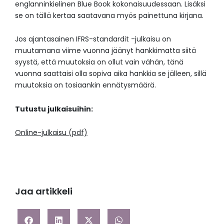
englanninkielinen Blue Book kokonaisuudessaan. Lisäksi
se on tällä kertaa saatavana myös painettuna kirjana.
Jos ajantasainen IFRS-standardit -julkaisu on
muutamana viime vuonna jäänyt hankkimatta siitä
syystä, että muutoksia on ollut vain vähän, tänä
vuonna saattaisi olla sopiva aika hankkia se jälleen, sillä
muutoksia on tosiaankin ennätysmäärä.
Tutustu julkaisuihin:
Online-julkaisu (pdf)
Jaa artikkeli