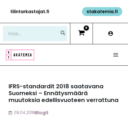
Siirry
tilintarkastajat.fi
stakatemia.fi
sisältöön
Hae:
IFRS-standardit 2018 saatavana
Suomeksi – Ennätysmäärä
muutoksia edellisvuoteen verrattuna
Blogit
09.04.2018