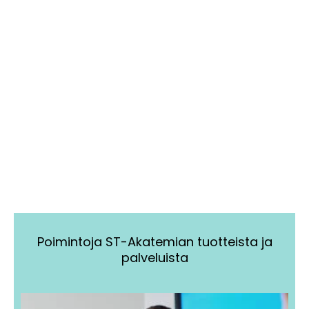
Poimintoja ST-Akatemian tuotteista ja
palveluista
Tällä
Tällä