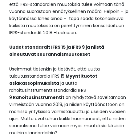
että IFRS-standardien muutoksia tulee voimaan tänä
vuonna suorastaan ennätyksellinen määrä. Helpoin – ja
käytännössä lähes ainoa – tapa saada kokonaiskuva
kaikista muutoksista on perehtyminen konsolidoituun
IFRS-standardit 2018 -teokseen.
Uudet standardit IFRS 15 ja IFRS 9 ja niistä
aiheutuvat seurannaismuutokset
Useimmat tietenkin jo tietävät, että uutta
tuloutusstandardia IFRS 15
Myyntituotot
asiakassopimuksista
ja uutta
rahoitusinstrumenttistandardia IFRS
9
Rahoitusinstrumentit
on ryhdyttävä soveltamaan
viimeistään vuonna 2018, ja niiden käyttöönottoon on
monissa yrityksissä valmistauduttu jo useiden vuosien
ajan. Mutta ovatkohan kaikki huomanneet, että niiden
seurauksena tulee voimaan myös muutoksia lukuisiin
muihin standardeihin?