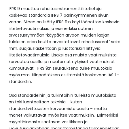
IFRS 9 muuttaa rahoitusinstrumenttiliitetietoja
koskevaa standardia IFRS 7 parinkymmenen sivun
verran. Siihen on lisätty IFRS 9:n käyttöönottoa koskevia
liitetietovaatimuksia ja esimerkiksi uuteen
arvostusryhmään ”käypään arvoon muiden laajan
tuloksen erien kautta arvostettavat rahoitusvarat” sekä
mm. suojauslaskentaan ja luottoriskiin liittyviä
liitetietovaatimuksia. Lisäksi osa muista vaatimuksista
korvautuu uusilla ja muutamat nykyiset vaatimukset
kumoutuvat. IFRS 9:n seurauksena tulee muutoksia
myös mm. tilinpäätöksen esittämistä koskevaan IAS 1 -
standardiin.
Osa standardeihin ja tulkintoihin tulleista muutoksista
on toki luonteeltaan teknisiä – kuten
standardiviittausten korvaamista uusilla – mutta
monet vaikuttavat myös itse vaatimuksiin. Esimerkiksi
myyntihinnasta saatavan vastikkeen ja
luovutusajankohdan määrittämistapaa täsmennetään