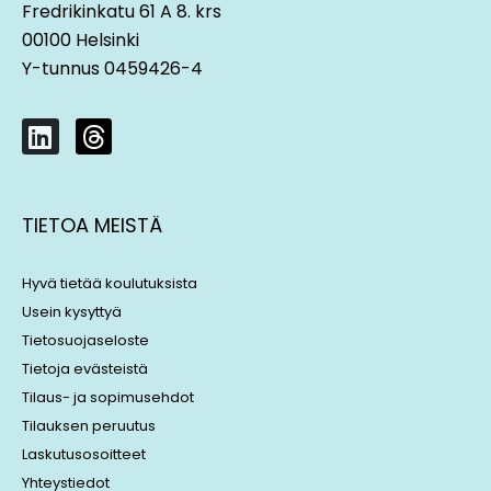
Fredrikinkatu 61 A 8. krs
00100 Helsinki
Y-tunnus 0459426-4
L
T
i
h
n
r
k
e
TIETOA MEISTÄ
e
a
d
d
i
s
Hyvä tietää koulutuksista
n
Usein kysyttyä
Tietosuojaseloste
Tietoja evästeistä
Tilaus- ja sopimusehdot
Tilauksen peruutus
Laskutusosoitteet
Yhteystiedot