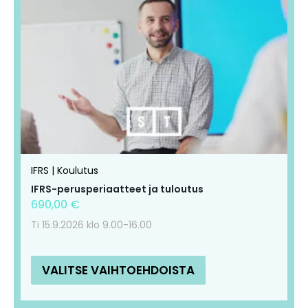
tuotteella
tuotteella
on
on
useampi
useampi
muunnelma.
muunnelma.
Voit
Voit
tehdä
tehdä
valinnat
valinnat
tuotteen
tuotteen
IFRS | Koulutus
sivulla.
sivulla.
IFRS-perusperiaatteet ja tuloutus
690,00
€
Ti 15.9.2026 klo 9.00-16.00
VALITSE VAIHTOEHDOISTA