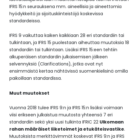
IFRS 15:n seurauksena mm. aineellisia ja aineettomia
hyödykkeitä ja sijoituskiinteistöjä koskevissa
standardeissa.
IFRS 9 vaikuttaa kaiken kaikkiaan 28 eri standardiin tai
tulkintaan, ja IFRS 15 puolestaan aiheuttaa muutoksia 18
standardiin tai tulkintaan. Lisäksi IFRS 15:een tehtiin
alkuperäisen standardin julkaisemisen jälkeen
selvennyksiä (Clarifications), jotka ovat nyt
ensimmäistä kertaa nähtävissä suomenkielisinä omilla
paikoillaan standardissa.
Muut muutokset
Vuonna 2018 tulee IFRS 9:n ja IFRS 15:n lisäksi voimaan
viisi erikseen julkaistua muutosta yhteensä 7 eri
standardiin sekä yksi uusi tulkinta IFRIC 22
Ulkomaan
rahan määräiset liiketoimet ja etukäteisvastike
.
Muutoksista merkittävimmät koskevat IFRS 9:n ja IFRS