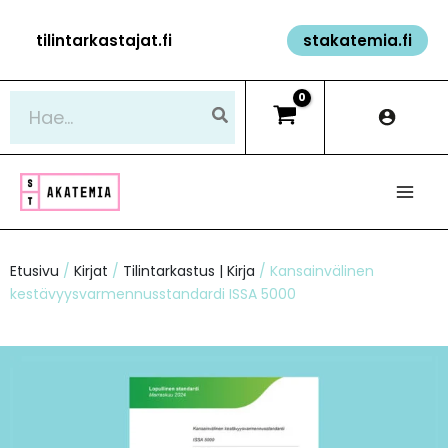
Siirry
tilintarkastajat.fi
stakatemia.fi
sisältöön
Hae:
Etusivu
/
Kirjat
/
Tilintarkastus | Kirja
/ Kansainvälinen
kestävyysvarmennusstandardi ISSA 5000