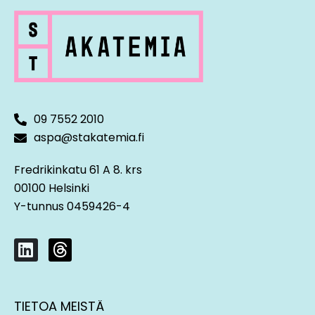
09 7552 2010
aspa@stakatemia.fi
Fredrikinkatu 61 A 8. krs
00100 Helsinki
Y-tunnus 0459426-4
L
T
i
h
n
r
k
e
TIETOA MEISTÄ
e
a