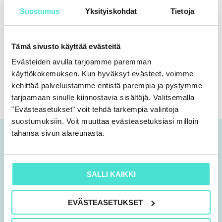
Tutustu tilausehtoihin >
Suostumus
Yksityiskohdat
Tietoja
Tämä sivusto käyttää evästeitä
Jaa somessa:
Evästeiden avulla tarjoamme paremman
käyttökokemuksen. Kun hyväksyt evästeet, voimme
kehittää palveluistamme entistä parempia ja pystymme
tarjoamaan sinulle kiinnostavia sisältöjä. Valitsemalla
"Evästeasetukset" voit tehdä tarkempia valintoja
suostumuksiin. Voit muuttaa evästeasetuksiasi milloin
tahansa sivun alareunasta.
Tutustu myös
Tällä
SALLI KAIKKI
tuotteella
on
EVÄSTEASETUKSET
useampi