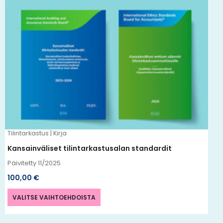
Tällä
tuotteella
on
useampi
muunnelma.
Voit
tehdä
valinnat
tuotteen
Tilintarkastus | Kirja
sivulla.
Kansainväliset tilintarkastusalan standardit
Päivitetty
11/2025
100,00
€
VALITSE VAIHTOEHDOISTA