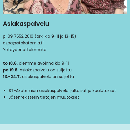
Asiakaspalvelu
p. 09 7552 2010 (ark. klo 9–11 ja 13–15)
aspa@stakatemia.fi
Yhteydenottolomake
to 18.6.
olemme avoinna klo 9-11
pe 19.6.
asiakaspalvelu on suljettu
13.-24.7.
asiakaspalvelu on suljettu
ST-Akatemian asiakaspalvelu: julkaisut ja koulutukset
Jäsenrekisterin tietojen muutokset