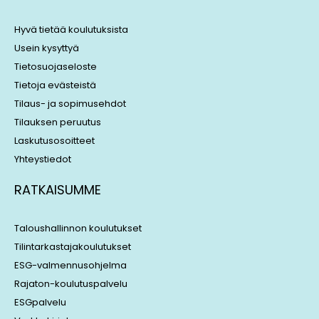
d
d
i
s
Hyvä tietää koulutuksista
n
Usein kysyttyä
Tietosuojaseloste
Tietoja evästeistä
Tilaus- ja sopimusehdot
Tilauksen peruutus
Laskutusosoitteet
Yhteystiedot
RATKAISUMME
Taloushallinnon koulutukset
Tilintarkastajakoulutukset
ESG-valmennusohjelma
Rajaton-koulutuspalvelu
ESGpalvelu