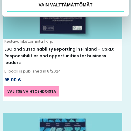
muunnelma.
VAIN VÄLTTÄMÄTTÖMÄT
Voit
tehdä
valinnat
tuotteen
Kestävä liiketoiminta | Kirja
sivulla.
ESG and Sustainability Reporting in Finland – CSRD:
Responsibilities and opportunities for business
leaders
E-book is published in 8/2024
95,00
€
VALITSE VAIHTOEHDOISTA
Tällä
tuotteella