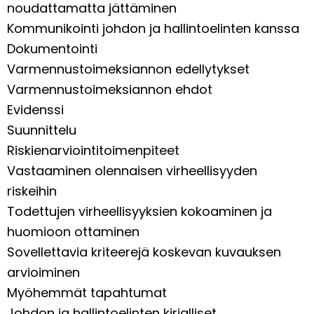
noudattamatta jättäminen
Kommunikointi johdon ja hallintoelinten kanssa
Dokumentointi
Varmennustoimeksiannon edellytykset
Varmennustoimeksiannon ehdot
Evidenssi
Suunnittelu
Riskienarviointitoimenpiteet
Vastaaminen olennaisen virheellisyyden
riskeihin
Todettujen virheellisyyksien kokoaminen ja
huomioon ottaminen
Sovellettavia kriteerejä koskevan kuvauksen
arvioiminen
Myöhemmät tapahtumat
Johdon ja hallintoelinten kirjalliset