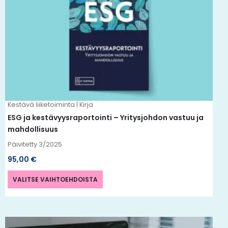
on
useampi
muunnelma.
Voit
tehdä
valinnat
tuotteen
Kestävä liiketoiminta | Kirja
sivulla.
ESG ja kestävyysraportointi – Yritysjohdon vastuu ja
mahdollisuus
Päivitetty 3/2025
95,00
€
VALITSE VAIHTOEHDOISTA
Tällä