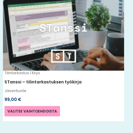
tuotteella
on
useampi
muunnelma.
Voit
tehdä
valinnat
tuotteen
Tilintarkastus | Kirja
sivulla.
STanssi – tilintarkastuksen työkirja
Jäsentuote
99,00
€
VALITSE VAIHTOEHDOISTA