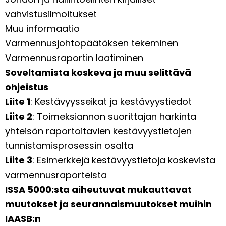
vahvistusilmoitukset
Muu informaatio
Varmennusjohtopäätöksen tekeminen
Varmennusraportin laatiminen
Soveltamista koskeva ja muu selittävä
ohjeistus
Liite 1
: Kestävyysseikat ja kestävyystiedot
Liite 2
: Toimeksiannon suorittajan harkinta
yhteisön raportoitavien kestävyystietojen
tunnistamisprosessin osalta
Liite 3
: Esimerkkejä kestävyystietoja koskevista
varmennusraporteista
ISSA 5000:sta aiheutuvat mukauttavat
muutokset ja seurannaismuutokset muihin
IAASB:n