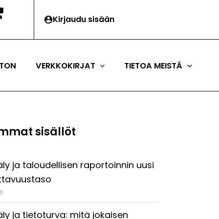
Kirjaudu sisään
TON
VERKKOKIRJAT
TIETOA MEISTÄ
mmat sisällöt
ly ja taloudellisen raportoinnin uusi
ttavuustaso
26
ly ja tietoturva: mitä jokaisen