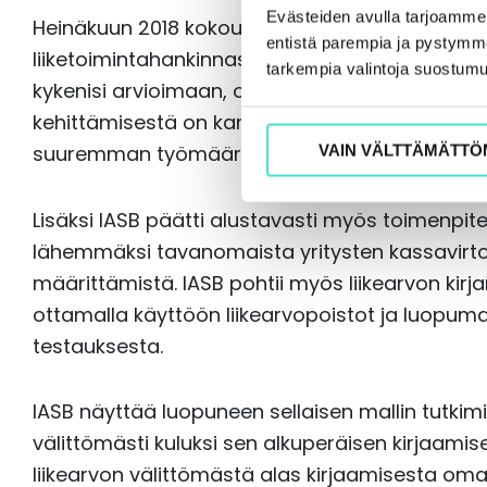
Evästeiden avulla tarjoamm
Heinäkuun 2018 kokouksessa IASB alustavasti p
entistä parempia ja pystymme 
liiketoimintahankinnasta annettavia liitetietoja 
tarkempia valintoja suostumu
kykenisi arvioimaan, onko hankinta onnistunut o
kehittämisestä on kannatettava, mutta sillä
suuremman työmäärän muodossa.
VAIN VÄLTTÄMÄTTÖ
Lisäksi IASB päätti alustavasti myös toimenpitei
lähemmäksi tavanomaista yritysten kassavirt
määrittämistä. IASB pohtii myös liikearvon kirj
ottamalla käyttöön liikearvopoistot ja luopuma
testauksesta.
IASB näyttää luopuneen sellaisen mallin tutkimise
välittömästi kuluksi sen alkuperäisen kirjaamis
liikearvon välittömästä alas kirjaamisesta om