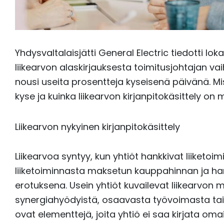
Yhdysvaltalaisjätti General Electric tiedotti lok
liikearvon alaskirjauksesta toimitusjohtajan v
nousi useita prosentteja kyseisenä päivänä. Mi
kyse ja kuinka liikearvon kirjanpitokäsittely o
Liikearvon nykyinen kirjanpitokäsittely
Liikearvoa syntyy, kun yhtiöt hankkivat liiketoi
liiketoiminnasta maksetun kauppahinnan ja ha
erotuksena. Usein yhtiöt kuvailevat liikearvon
synergiahyödyistä, osaavasta työvoimasta tai 
ovat elementtejä, joita yhtiö ei saa kirjata om