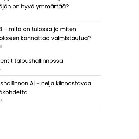
täjän on hyvä ymmärtää?
6
18 – mitä on tulossa ja miten
okseen kannattaa valmistautua?
26
entit taloushallinnossa
6
shallinnon AI – neljä kiinnostavaa
ökohdetta
26