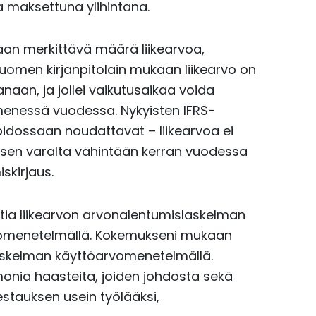
ta maksettuna ylihintana.
saan merkittävä määrä liikearvoa,
en kirjanpitolain mukaan liikearvo on
aan, ja jollei vaikutusaikaa voida
menessä vuodessa. Nykyisten IFRS-
pidossaan noudattavat – liikearvoa ei
isen varalta vähintään kerran vuodessa
skirjaus.
atia liikearvon arvonalentumislaskelman
vomenetelmällä. Kokemukseni mukaan
 laskelman käyttöarvomenetelmällä.
onia haasteita, joiden johdosta sekä
testauksen usein työlääksi,