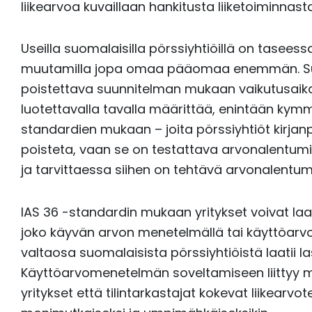
liikearvoa kuvaillaan hankitusta liiketoiminnas
Useilla suomalaisilla pörssiyhtiöillä on tasees
muutamilla jopa omaa pääomaa enemmän. Suom
poistettava suunnitelman mukaan vaikutusaikan
luotettavalla tavalla määrittää, enintään kym
standardien mukaan – joita pörssiyhtiöt kirjan
poisteta, vaan se on testattava arvonalentum
ja tarvittaessa siihen on tehtävä arvonalentumi
IAS 36 -standardin mukaan yritykset voivat la
joko käyvän arvon menetelmällä tai käyttöar
valtaosa suomalaisista pörssiyhtiöistä laatii
Käyttöarvomenetelmän soveltamiseen liittyy m
yritykset että tilintarkastajat kokevat liikearvo