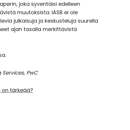
aperin, joka syventäisi edelleen
tävistä muutoksista. IASB ei ole
via julkaisuja ja keskusteluja suurella
eet ajan tasalla merkittävistä
sa.
g Services, PwC
e on tärkeää?