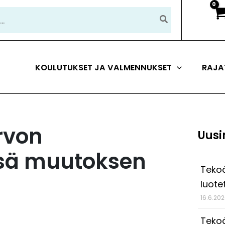
KOULUTUKSET JA VALMENNUKSET
RAJA
rvon
Uusi
yssä muutoksen
Tekoä
luote
16.6.20
Tekoä