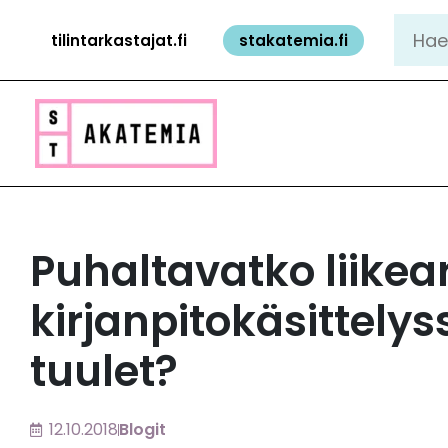
Siirry
Hae:
tilintarkastajat.fi
stakatemia.fi
sisältöön
Puhaltavatko liikea
kirjanpitokäsittel
tuulet?
12.10.2018
Blogit