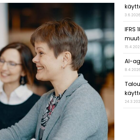
käyt
3.6.202
IFRS 
muut
15.4.20
AI-ag
8.4.202
Talou
käytt
24.3.20