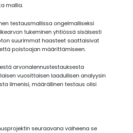
a mallia.
nen testausmallissa ongelmalliseksi
liikearvon tukeminen yhtiössä sisäisesti
noton suurimmat haasteet saattaisivat
että poistoajan määrittämiseen.
isestä arvonalennustestauksesta
laisen vuosittaisen laadullisen analyysin
sta ilmenisi, määrällinen testaus olisi
imusprojektin seuraavana vaiheena se