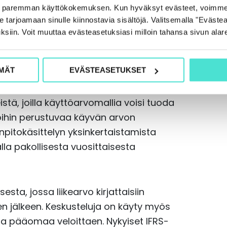
e paremman käyttökokemuksen. Kun hyväksyt evästeet, voimme
äätti muun muassa tutkia, voisiko
tarjoamaan sinulle kiinnostavia sisältöjä. Valitsemalla "Evästea
kehittää siten, että tilinpäätöksen lukija
ksiin. Voit muuttaa evästeasetuksiasi milloin tahansa sivun alar
dotusten mukaisesti. Ajatus liitetietojen
kin on kääntöpuolensa muun muassa
MÄT
EVÄSTEASETUKSET
stä, joilla käyttöarvomallia voisi tuoda
oihin perustuvaa käyvän arvon
anpitokäsittelyn yksinkertaistamista
lla pakollisesta vuosittaisesta
sta, jossa liikearvo kirjattaisiin
en jälkeen. Keskusteluja on käyty myös
aa pääomaa veloittaen. Nykyiset IFRS-