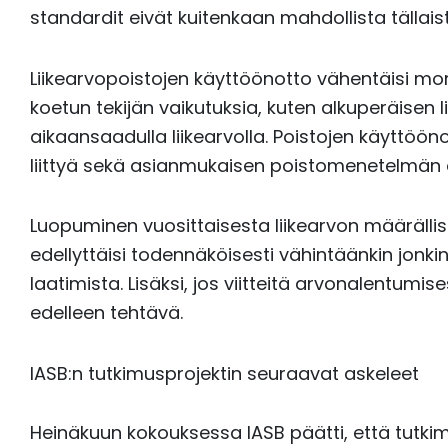
standardit eivät kuitenkaan mahdollista tällaist
Liikearvopoistojen käyttöönotto vähentäisi mo
koetun tekijän vaikutuksia, kuten alkuperäisen 
aikaansaadulla liikearvolla. Poistojen käyttöö
liittyä sekä asianmukaisen poistomenetelmän 
Luopuminen vuosittaisesta liikearvon määräll
edellyttäisi todennäköisesti vähintäänkin jonkin
laatimista. Lisäksi, jos viitteitä arvonalentumise
edelleen tehtävä.
IASB:n tutkimusprojektin seuraavat askeleet
Heinäkuun kokouksessa IASB päätti, että tutk