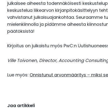
julkaisee aiheesta todennäköisesti keskustelup
keskustelua liikearvon kirjanpitokäsittelyyn teh
vahvistanut julkaisuajankohtaa. Seuraamme tule
mielenkiinnolla ja pidämme aiheesta kiinnostun
päätöksistä!
Kirjoitus on julkaistu myös PwC:n Uutishuonees
Ville Toivonen, Director, Accounting Consultin
Lue myös:
Onnistunut arvonmääritys – miksi s
Jaa artikkeli