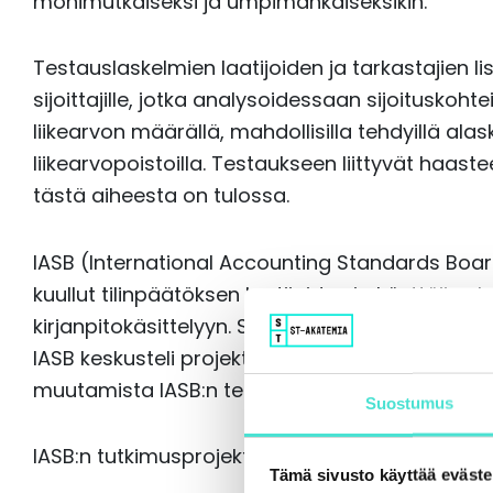
monimutkaiseksi ja umpimähkäiseksikin.
Testauslaskelmien laatijoiden ja tarkastajien l
sijoittajille, jotka analysoidessaan sijoituskohte
liikearvon määrällä, mahdollisilla tehdyillä alaskir
liikearvopoistoilla. Testaukseen liittyvät haasteet
tästä aiheesta on tulossa.
IASB (International Accounting Standards Boar
kuullut tilinpäätöksen laatijoiden ja käyttäjien hu
kirjanpitokäsittelyyn. Siksi IASB vuonna 2015 alo
IASB keskusteli projektista heinäkuun 2018 koko
muutamista IASB:n tekemistä alustavista päätö
Suostumus
IASB:n tutkimusprojektin viimeisimmät vaiheet
Tämä sivusto käyttää eväste