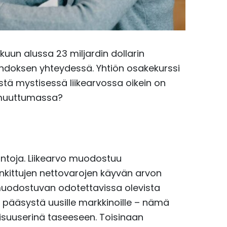
akuun alussa 23 miljardin dollarin
aihdoksen yhteydessä. Yhtiön osakekurssi
stä mystisessä liikearvossa oikein on
n muuttumassa?
mintoja. Liikearvo muodostuu
nkittujen nettovarojen käyvän arvon
 muodostuvan odotettavissa olevista
pääsystä uusille markkinoille – nämä
aisuuserinä taseeseen. Toisinaan