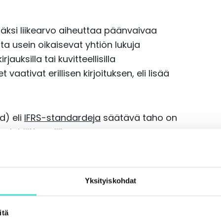
isäksi liikearvo aiheuttaa päänvaivaa
ita usein oikaisevat yhtiön lukuja
jauksilla tai kuvitteellisilla
 vaativat erillisen kirjoituksen, eli lisää
d) eli
IFRS-standardeja
säätävä taho on
olet liittyen liikearvon
itti aiheesta tutkimusprojektin. Viimeksi
uksessaan. Kerron alla lyhyesti
ksistä.
Yksityiskohdat
itä