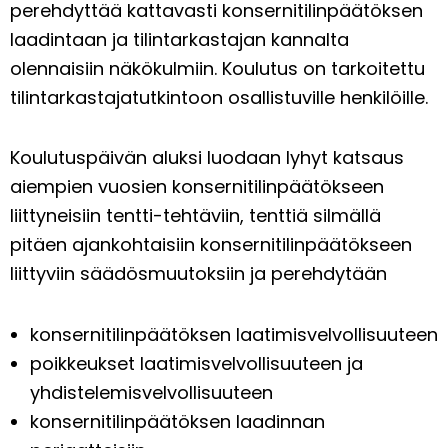
perehdyttää kattavasti konsernitilinpäätöksen
laadintaan ja tilintarkastajan kannalta
olennaisiin näkökulmiin. Koulutus on tarkoitettu
tilintarkastajatutkintoon osallistuville henkilöille.
Koulutuspäivän aluksi luodaan lyhyt katsaus
aiempien vuosien konsernitilinpäätökseen
liittyneisiin tentti-tehtäviin, tenttiä silmällä
pitäen ajankohtaisiin konsernitilinpäätökseen
liittyviin säädösmuutoksiin ja perehdytään
konsernitilinpäätöksen laatimisvelvollisuuteen
poikkeukset laatimisvelvollisuuteen ja
yhdistelemisvelvollisuuteen
konsernitilinpäätöksen laadinnan