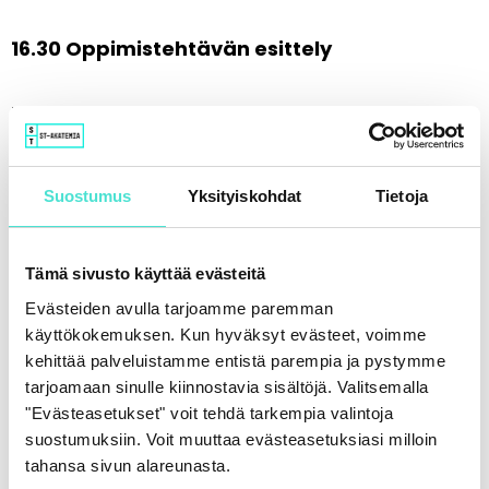
16.30 Oppimistehtävän esittely
Koulutus päättyy n. 16.30-17.00, jonka jälkeen
osallistujilla on vielä halutessaan mahdollisuus
kysymyksiin ja mahdollisiin workshop-tehtävän
Suostumus
Yksityiskohdat
Tietoja
tarkennuksiin kouluttajan kanssa.
Kouluttajana toimii talousraportoinnin
Tämä sivusto käyttää evästeitä
ammattilainen, HT Miki Lehtomäki, Lehtomäki
Evästeiden avulla tarjoamme paremman
käyttökokemuksen. Kun hyväksyt evästeet, voimme
Audit Oy:stä.
kehittää palveluistamme entistä parempia ja pystymme
tarjoamaan sinulle kiinnostavia sisältöjä. Valitsemalla
Pidätämme oikeuden muutoksiin.
"Evästeasetukset" voit tehdä tarkempia valintoja
suostumuksiin. Voit muuttaa evästeasetuksiasi milloin
tahansa sivun alareunasta.