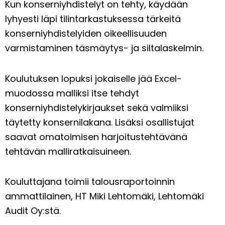
Kun konserniyhdistelyt on tehty, käydään
lyhyesti läpi tilintarkastuksessa tärkeitä
konserniyhdistelyiden oikeellisuuden
varmistaminen täsmäytys- ja siltalaskelmin.
Koulutuksen lopuksi jokaiselle jää Excel-
muodossa malliksi itse tehdyt
konserniyhdistelykirjaukset sekä valmiiksi
täytetty konsernilakana. Lisäksi osallistujat
saavat omatoimisen harjoitustehtävänä
tehtävän malliratkaisuineen.
Kouluttajana toimii talousraportoinnin
ammattilainen, HT Miki Lehtomäki, Lehtomäki
Audit Oy:stä.