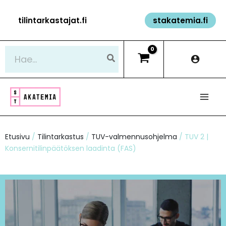
Siirry
tilintarkastajat.fi
stakatemia.fi
sisältöön
Hae:
Etusivu
/
Tilintarkastus
/
TUV-valmennusohjelma
/ TUV 2 |
Konsernitilinpäätöksen laadinta (FAS)