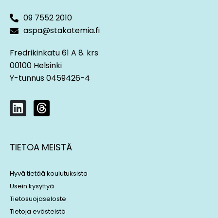
09 7552 2010
aspa@stakatemia.fi
Fredrikinkatu 61 A 8. krs
00100 Helsinki
Y-tunnus 0459426-4
L
T
i
h
n
r
k
e
TIETOA MEISTÄ
e
a
d
d
i
s
Hyvä tietää koulutuksista
n
Usein kysyttyä
Tietosuojaseloste
Tietoja evästeistä