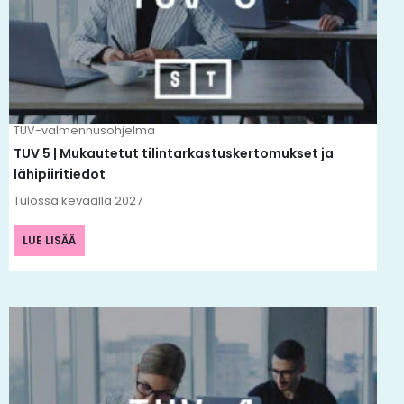
TUV-valmennusohjelma
TUV 5 | Mukautetut tilintarkastuskertomukset ja
lähipiiritiedot
Tulossa keväällä 2027
LUE LISÄÄ