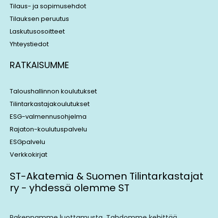
Tilaus- ja sopimusehdot
Tilauksen peruutus
Laskutusosoitteet
Yhteystiedot
RATKAISUMME
Taloushallinnon koulutukset
Tilintarkastajakoulutukset
ESG-valmennusohjelma
Rajaton-koulutuspalvelu
ESGpalvelu
Verkkokirjat
ST-Akatemia & Suomen Tilintarkastajat
ry - yhdessä olemme ST
Rakennamme luottamusta. Tahdomme kehittää