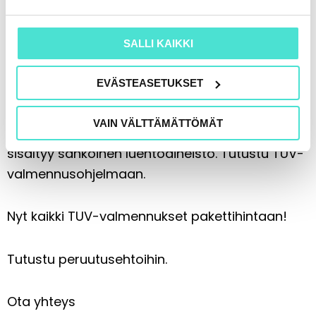
Kouluttajat
SALLI KAIKKI
Lisätiedot
EVÄSTEASETUKSET
Koulutus on tarkoitettu vain
VAIN VÄLTTÄMÄTTÖMÄT
tilintarkastajatutkintoon osallistuville.
Hintaan
sisältyy sähköinen luentoaineisto.
Tutustu TUV-
valmennusohjelmaan
.
Nyt kaikki TUV-valmennukset pakettihintaan!
Tutustu
peruutusehtoihin
.
Ota yhteys