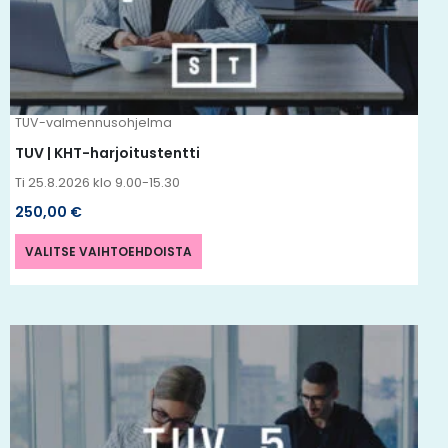
Voit
tehdä
valinnat
tuotteen
TUV-valmennusohjelma
sivulla.
TUV | KHT-harjoitustentti
Ti 25.8.2026 klo 9.00-15.30
250,00
€
VALITSE VAIHTOEHDOISTA