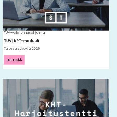
TUV-valmennusohjelma
TUV | KRT-moduuli
Tulossa syksyllä 2026
LUE LISÄÄ
Tällä
tuotteella
on
useampi
muunnelma.