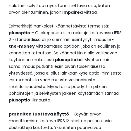
haluttiin säilyttää myös tunnistettavia osia, kuten
arvon alentuminen, johon
impaired
viittaa.
Esimerkkejä hankalasti käännettävistä termeistä:
plusoptio
– Osakeperusteisia maksuja koskevassa IFRS
2 -standardissa oli jo aiemmin esiintynyt ilmaus
in-
the-money
viittaamassa optioon, joka on edullinen ja
kannattaa toteuttaa. Se käännettiin alalla vallitsevan
käytännön mukaisesti
plusoptioksi
. Myöhemmin
sama ilmaus putkahti esiin aivan toisenlaisessa
yhteydessä, jossa ei ollut lainkaan kyse optio-nimisestä
instrumentista vaan muusta valinnaisesta
mahdollisuudesta. Myös tässä päädyttiin pitkien
pohdintojen ja selvitysten jälkeen käyttämään samaa
plusoptio
-ilmausta.
parhaiten tuottava käyttö –
Käyvän arvon
määrittämistä koskeva IFRS 13 sisältää paljon uusia
abstrakteja käsitteitä. Yksi eniten päänvaivaa