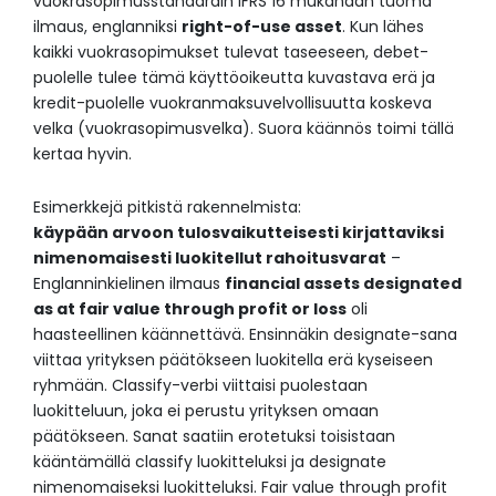
vuokrasopimusstandardin IFRS 16 mukanaan tuoma
ilmaus, englanniksi
right-of-use asset
. Kun lähes
kaikki vuokrasopimukset tulevat taseeseen, debet-
puolelle tulee tämä käyttöoikeutta kuvastava erä ja
kredit-puolelle vuokranmaksuvelvollisuutta koskeva
velka (vuokrasopimusvelka). Suora käännös toimi tällä
kertaa hyvin.
Esimerkkejä pitkistä rakennelmista:
käypään arvoon tulosvaikutteisesti kirjattaviksi
nimenomaisesti luokitellut rahoitusvarat
–
Englanninkielinen ilmaus
financial assets designated
as at fair value through profit or loss
oli
haasteellinen käännettävä. Ensinnäkin designate-sana
viittaa yrityksen päätökseen luokitella erä kyseiseen
ryhmään. Classify-verbi viittaisi puolestaan
luokitteluun, joka ei perustu yrityksen omaan
päätökseen. Sanat saatiin erotetuksi toisistaan
kääntämällä classify luokitteluksi ja designate
nimenomaiseksi luokitteluksi. Fair value through profit