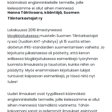
käännöksiä englanninkielisille termeille, joille
kielessämme ei ollut siihen mennessä
Hanna Tähtivaara,
kääntäjä,
Suomen
Tilintarkastajat ry
Lokakuussa 2016 ilmestyneessä
blogikirjoituksessa
muistelin Suomen Tilintarkastajat
ry:ssä (tuolloin KHT-yhdistys) yli 15 vuotta sitten
aloitetun IFRS-standardien suomentamisen vaiheita. Jo
kirjoitusta julkaistaessa oli päätetty, että kerron
erillisessä blogikirjoituksessa esimerkkejä työryhmän
luomista ilmauksista ja taustoitan, kuinka niihin on
päädytty. Myös ensimmäisen kirjoituksen lukijat
tuntuivat kaipaavan esimerkkejä, ja tässä niitä nyt
tulee!
Uudet ilmaukset ovat tyypillisesti käännöksiä
englanninkielisille termeille, joille kielessämme ei ollut
siihen mennessä täsmällistä vastinetta. Tähän
kokoamani sanat ja pidemmät ilmaukset esiintyvät