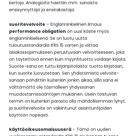
kertoja. Analogioita haettiin mm. sanoista
ensisynnyttäjä ja ensirakastaja.
suoritevelvoite
– Englanninkielinen ilmaus
performance obligation
on uusi käsite myös
englanninkielisenä. Se on luotu uutta
tuloutusstandardia IFRS 15 varten ja viittaa
asiakassopimukseen perustuvaan velvoitteeseen, joka
on täytettävä ennen kuin myyntituotto voidaan kirjata.
Suorite-sana on tuttu kirjanpitolaista: tuotto kirjataan,
kun suorite luovutetaan. Sen yhdistämistä velvoite-
sanaan pohdittiin kuitenkin jonkin aikaa, sillä sana ei
välttämättä ole täsmälleen yhdyssanan
muodostamissääntöjen mukainen. Usein toistuvan
termin on kuitenkin parasta olla mahdollisimman lyhyt,
ja suoritevelvoite on vakiintunut asiantuntijoiden
käyttöön nopeasti.
käyttöoikeusomaisuuserä
– Tämä on uuden