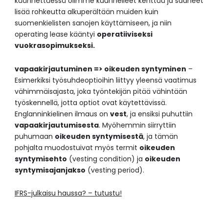
käännettäessä olimme kuunnelleet kenttää ja saaneet
lisää rohkeutta alkuperältään muiden kuin
suomenkielisten sanojen käyttämiseen, ja niin
operating lease kääntyi
operatiiviseksi
vuokrasopimukseksi.
vapaakirjautuminen => oikeuden syntyminen
–
Esimerkiksi työsuhdeoptioihin liittyy yleensä vaatimus
vähimmäisajasta, joka työntekijän pitää vähintään
työskennellä, jotta optiot ovat käytettävissä.
Englanninkielinen ilmaus on
vest
, ja ensiksi puhuttiin
vapaakirjautumisesta
. Myöhemmin siirryttiin
puhumaan
oikeuden syntymisestä
, ja tämän
pohjalta muodostuivat myös termit
oikeuden
syntymisehto
(vesting condition) ja
oikeuden
syntymisajanjakso
(vesting period).
IFRS-julkaisu haussa? – tutustu!