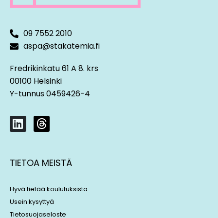
09 7552 2010
aspa@stakatemia.fi
Fredrikinkatu 61 A 8. krs
00100 Helsinki
Y-tunnus 0459426-4
L
T
i
h
n
r
k
e
TIETOA MEISTÄ
e
a
d
d
i
s
Hyvä tietää koulutuksista
n
Usein kysyttyä
Tietosuojaseloste