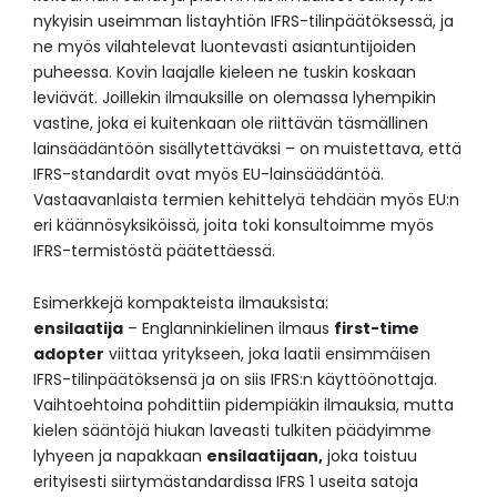
nykyisin useimman listayhtiön IFRS-tilinpäätöksessä, ja
ne myös vilahtelevat luontevasti asiantuntijoiden
puheessa. Kovin laajalle kieleen ne tuskin koskaan
leviävät. Joillekin ilmauksille on olemassa lyhempikin
vastine, joka ei kuitenkaan ole riittävän täsmällinen
lainsäädäntöön sisällytettäväksi – on muistettava, että
IFRS-standardit ovat myös EU-lainsäädäntöä.
Vastaavanlaista termien kehittelyä tehdään myös EU:n
eri käännösyksiköissä, joita toki konsultoimme myös
IFRS-termistöstä päätettäessä.
Esimerkkejä kompakteista ilmauksista:
ensilaatija
– Englanninkielinen ilmaus
first-time
adopter
viittaa yritykseen, joka laatii ensimmäisen
IFRS-tilinpäätöksensä ja on siis IFRS:n käyttöönottaja.
Vaihtoehtoina pohdittiin pidempiäkin ilmauksia, mutta
kielen sääntöjä hiukan laveasti tulkiten päädyimme
lyhyeen ja napakkaan
ensilaatijaan,
joka toistuu
erityisesti siirtymästandardissa IFRS 1 useita satoja