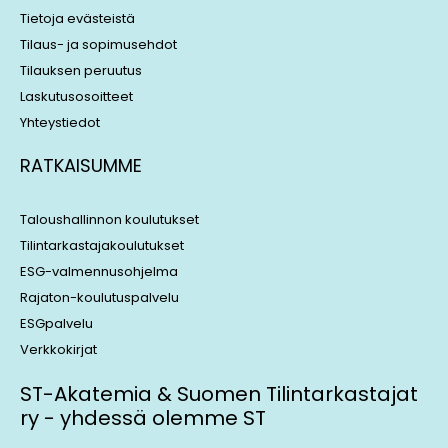
Tietoja evästeistä
Tilaus- ja sopimusehdot
Tilauksen peruutus
Laskutusosoitteet
Yhteystiedot
RATKAISUMME
Taloushallinnon koulutukset
Tilintarkastajakoulutukset
ESG-valmennusohjelma
Rajaton-koulutuspalvelu
ESGpalvelu
Verkkokirjat
ST-Akatemia & Suomen Tilintarkastajat
ry - yhdessä olemme ST