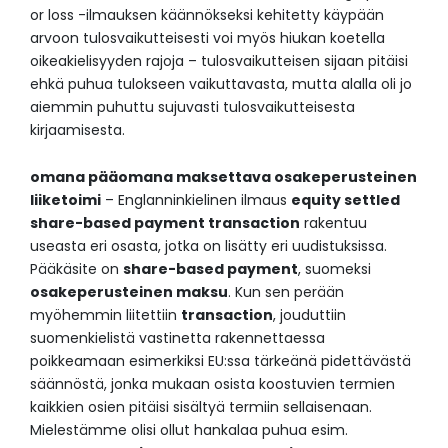
or loss -ilmauksen käännökseksi kehitetty käypään
arvoon tulosvaikutteisesti voi myös hiukan koetella
oikeakielisyyden rajoja – tulosvaikutteisen sijaan pitäisi
ehkä puhua tulokseen vaikuttavasta, mutta alalla oli jo
aiemmin puhuttu sujuvasti tulosvaikutteisesta
kirjaamisesta.
omana pääomana maksettava osakeperusteinen
liiketoimi
– Englanninkielinen ilmaus
equity settled
share-based payment transaction
rakentuu
useasta eri osasta, jotka on lisätty eri uudistuksissa.
Pääkäsite on
share-based payment
, suomeksi
osakeperusteinen maksu
. Kun sen perään
myöhemmin liitettiin
transaction
, jouduttiin
suomenkielistä vastinetta rakennettaessa
poikkeamaan esimerkiksi EU:ssa tärkeänä pidettävästä
säännöstä, jonka mukaan osista koostuvien termien
kaikkien osien pitäisi sisältyä termiin sellaisenaan.
Mielestämme olisi ollut hankalaa puhua esim.