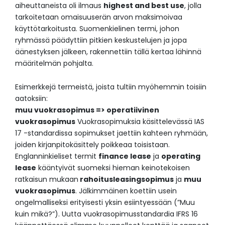
aiheuttaneista oli ilmaus
highest and best use
, jolla
tarkoitetaan omaisuuserän arvon maksimoivaa
käyttötarkoitusta. Suomenkielinen termi, johon
ryhmässä päädyttiin pitkien keskustelujen ja jopa
äänestyksen jälkeen, rakennettiin tällä kertaa lähinnä
määritelmän pohjalta.
Esimerkkejä termeistä, joista tultiin myöhemmin toisiin
aatoksiin:
muu vuokrasopimus => operatiivinen
vuokrasopimus
Vuokrasopimuksia käsittelevässä IAS
17 -standardissa sopimukset jaettiin kahteen ryhmään,
joiden kirjanpitokäsittely poikkeaa toisistaan.
Englanninkieliset termit
finance lease
ja
operating
lease
kääntyivät suomeksi hieman keinotekoisen
ratkaisun mukaan
rahoitusleasingsopimus
ja
muu
vuokrasopimus
. Jälkimmäinen koettiin usein
ongelmalliseksi erityisesti yksin esiintyessään (”Muu
kuin mikä?”). Uutta vuokrasopimusstandardia IFRS 16