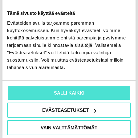
Tämä sivusto käyttää evästeitä
Evästeiden avulla tarjoamme paremman
käyttökokemuksen. Kun hyväksyt evästeet, voimme
kehittää palveluistamme entistä parempia ja pystymme
tarjoamaan sinulle kiinnostavia sisältöjä. Valitsemalla
"Evästeasetukset" voit tehdä tarkempia valintoja
suostumuksiin. Voit muuttaa evästeasetuksiasi milloin
Tekoäly ja taloudellisen raportoinnin uusi
tahansa sivun alareunasta.
luotettavuustaso
16.6.2026
SALLI KAIKKI
EVÄSTEASETUKSET
VAIN VÄLTTÄMÄTTÖMÄT