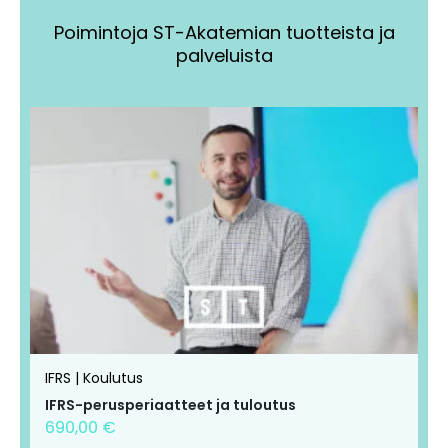
Poimintoja ST-Akatemian tuotteista ja
palveluista
Tällä
Tällä
tuotteella
tuotteella
on
on
useampi
useampi
muunnelma.
muunnelma.
Voit
Voit
tehdä
tehdä
valinnat
valinnat
tuotteen
tuotteen
IFRS | Koulutus
sivulla.
sivulla.
IFRS-perusperiaatteet ja tuloutus
690,00
€