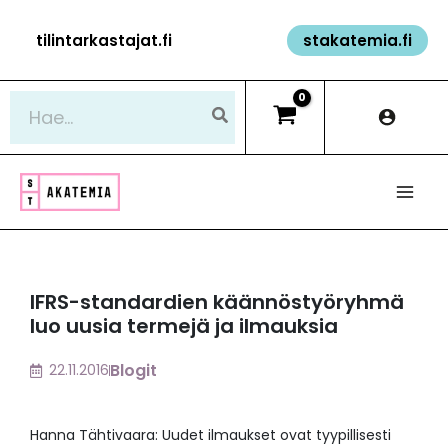
Siirry
tilintarkastajat.fi
stakatemia.fi
sisältöön
Hae:
IFRS-standardien käännöstyöryhmä
luo uusia termejä ja ilmauksia
Blogit
22.11.2016
Hanna Tähtivaara: Uudet ilmaukset ovat tyypillisesti