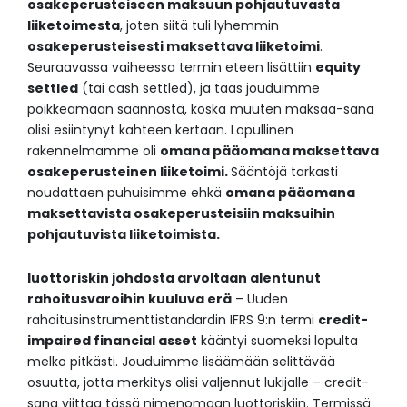
osakeperusteiseen maksuun pohjautuvasta
liiketoimesta
, joten siitä tuli lyhemmin
osakeperusteisesti maksettava liiketoimi
.
Seuraavassa vaiheessa termin eteen lisättiin
equity
settled
(tai cash settled), ja taas jouduimme
poikkeamaan säännöstä, koska muuten maksaa-sana
olisi esiintynyt kahteen kertaan. Lopullinen
rakennelmamme oli
omana pääomana maksettava
osakeperusteinen liiketoimi.
Sääntöjä tarkasti
noudattaen puhuisimme ehkä
omana pääomana
maksettavista osakeperusteisiin maksuihin
pohjautuvista liiketoimista.
luottoriskin johdosta arvoltaan alentunut
rahoitusvaroihin kuuluva erä
– Uuden
rahoitusinstrumenttistandardin IFRS 9:n termi
credit-
impaired financial asset
kääntyi suomeksi lopulta
melko pitkästi. Jouduimme lisäämään selittävää
osuutta, jotta merkitys olisi valjennut lukijalle – credit-
sana viittaa tässä nimenomaan luottoriskiin. Termissä