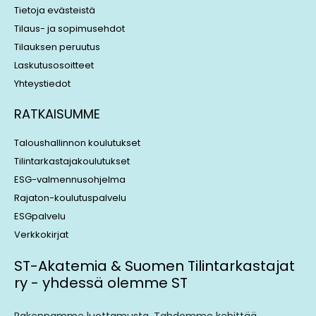
Tietoja evästeistä
Tilaus- ja sopimusehdot
Tilauksen peruutus
Laskutusosoitteet
Yhteystiedot
RATKAISUMME
Taloushallinnon koulutukset
Tilintarkastajakoulutukset
ESG-valmennusohjelma
Rajaton-koulutuspalvelu
ESGpalvelu
Verkkokirjat
ST-Akatemia & Suomen Tilintarkastajat
ry - yhdessä olemme ST
Rakennamme luottamusta. Tahdomme kehittää