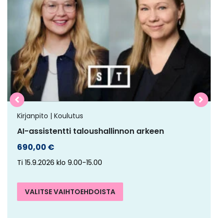
on
useampi
muunnelma.
Voit
tehdä
valinnat
tuotteen
sivulla.
Kirjanpito | Koulutus
AI-assistentti taloushallinnon arkeen
690,00
€
Ti 15.9.2026 klo 9.00-15.00
VALITSE VAIHTOEHDOISTA