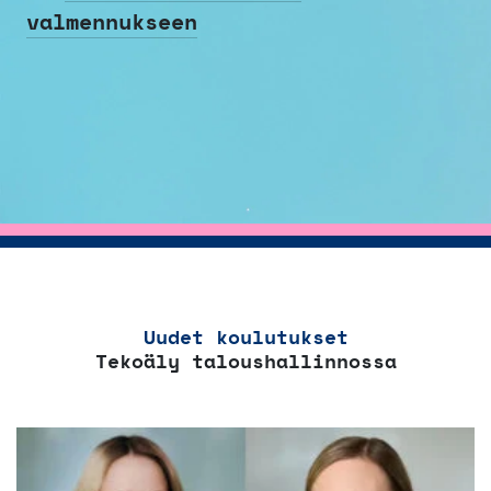
valmennukseen
Uudet koulutukset
Tekoäly taloushallinnossa
Tällä
tuotteella