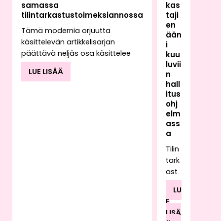
samassa
kas
tilintarkastustoimeksiannossa
taji
en
Tämä modernia orjuutta
ään
käsittelevän artikkelisarjan
i
päättävä neljäs osa käsittelee
kuu
luvii
tilintarkastajan
LUE LISÄÄ
n
toimeksiannossaan mahdollisesti
hall
kohtaavan työvoiman
itus
hyväksikäytön vaikutusta
ohj
tilintarkastajan raportointiin.
elm
Toimeksiantoa suorittaessaan
ass
tilintarkastaja saattaa havaita
a
kyseiselle toimialalle epätyypillisiä
Tilin
käytäntöjä tai poikkeavia
tark
kirjanpidon tapahtumia, joiden
ast
taustalla voi olla esimerkiksi
ajan
työvoiman hyväksikäyttö.
LU
työ
Työvoiman hyväksikäyttöön voi
E
rake
liittyä myös rahanpesua.
LISÄ
ntu