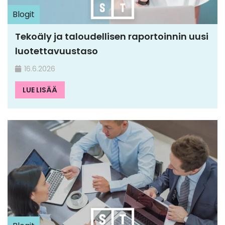
Blogit
Tekoäly ja taloudellisen raportoinnin uusi
luotettavuustaso
16.6.2026
LUE LISÄÄ