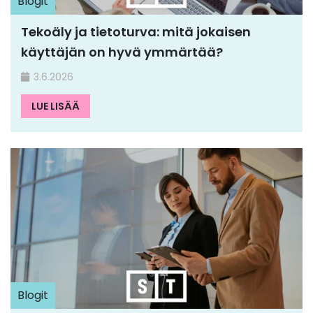
Blogit
Tekoäly ja tietoturva: mitä jokaisen
käyttäjän on hyvä ymmärtää?
3.6.2026
LUE LISÄÄ
Blogit