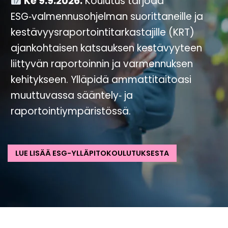
Ke 9.9.2026.
Koulutus tarjoaa
ESG‑valmennusohjelman suorittaneille ja
kestävyysraportointitarkastajille (KRT)
ajankohtaisen katsauksen kestävyyteen
liittyvän raportoinnin ja varmennuksen
kehitykseen. Ylläpidä ammattitaitoasi
muuttuvassa sääntely‑ ja
raportointiympäristössä.
LUE LISÄÄ ESG-YLLÄPITOKOULUTUKSESTA