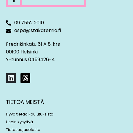
09 7552 2010
aspa@stakatemia.fi
Fredrikinkatu 61 A 8. krs
00100 Helsinki
Y-tunnus 0459426-4
L
T
i
h
n
r
k
e
TIETOA MEISTÄ
e
a
d
d
Hyvä tietää koulutuksista
i
s
Usein kysyttyä
n
Tietosuojaseloste