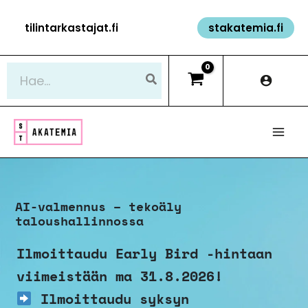
Siirry
tilintarkastajat.fi
stakatemia.fi
sisältöön
Hae:
AI-valmennus – tekoäly
taloushallinnossa
Ilmoittaudu Early Bird -hintaan
viimeistään ma 31.8.2026!
Ilmoittaudu syksyn