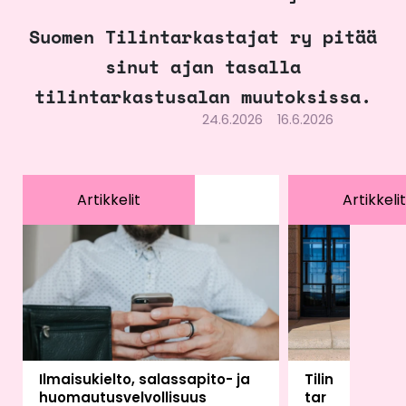
Suomen Tilintarkastajat ry pitää
sinut ajan tasalla
tilintarkastusalan muutoksissa.
24.6.2026
16.6.2026
Artikkelit
Artikkelit
Ilmaisukielto, salassapito- ja
Tilin
huomautusvelvollisuus
tar