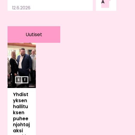
Ä
u
12.6.2026
lain
sää
dän
nön,
Uutiset
valv
onn
an
ja
vira
no
mai
skä
Yhdist
ytä
yksen
ntöj
hallitu
en
ksen
var
puhee
aan.
njohtaj
Sää
aksi