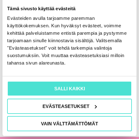
Rahoituslaskelma
Tämä sivusto käyttää evästeitä
86,00
€
(+ alv)
Evästeiden avulla tarjoamme paremman
käyttökokemuksen. Kun hyväksyt evästeet, voimme
LISÄÄ OSTOSKORIIN
kehittää palveluistamme entistä parempia ja pystymme
tarjoamaan sinulle kiinnostavia sisältöjä. Valitsemalla
"Evästeasetukset" voit tehdä tarkempia valintoja
suostumuksiin. Voit muuttaa evästeasetuksiasi milloin
KAIKKI KIRJAT
tahansa sivun alareunasta.
SALLI KAIKKI
EVÄSTEASETUKSET
VAIN VÄLTTÄMÄTTÖMÄT