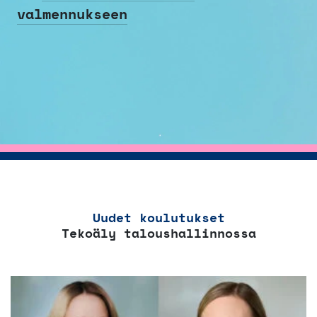
valmennukseen
Uudet koulutukset
Tekoäly taloushallinnossa
Tällä
tuotteella