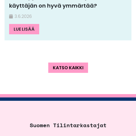
käyttäjän on hyvä ymmärtää?
3.6.2026
LUE LISÄÄ
KATSO KAIKKI
Suomen Tilintarkastajat