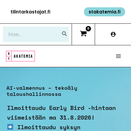
Siirry
tilintarkastajat.fi
stakatemia.fi
sisältöön
Hae:
AI-valmennus – tekoäly
taloushallinnossa
Ilmoittaudu Early Bird -hintaan
viimeistään ma 31.8.2026!
Ilmoittaudu syksyn