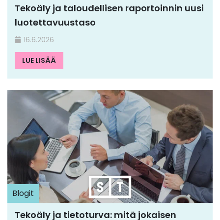
Tekoäly ja taloudellisen raportoinnin uusi
luotettavuustaso
16.6.2026
LUE LISÄÄ
Blogit
Tekoäly ja tietoturva: mitä jokaisen