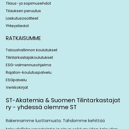
Tilaus- ja sopimusehdot
Tilauksen peruutus
Laskutusosoitteet
Yhteystiedot
RATKAISUMME
Taloushallinnon koulutukset
Tilintarkastajakoulutukset
ESG-valmennusohjelma
Rajaton-koulutuspalvelu
ESGpalvelu
Verkkokirjat
ST-Akatemia & Suomen Tilintarkastajat
ry - yhdessä olemme ST
Rakennamme luottamusta. Tahdomme kehittää