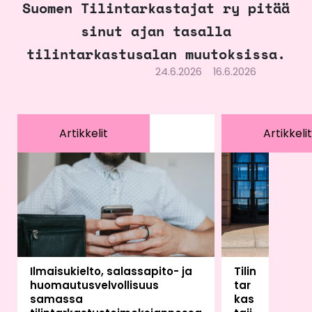
Suomen Tilintarkastajat ry pitää
sinut ajan tasalla
tilintarkastusalan muutoksissa.
24.6.2026
16.6.2026
Artikkelit
Artikkelit
Ilmaisukielto, salassapito- ja
Tilin
huomautusvelvollisuus
tar
samassa
kas