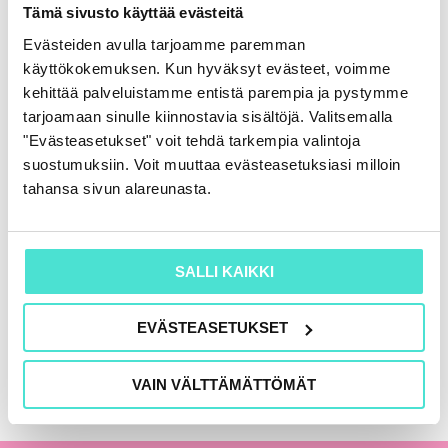
Rahoituslaskelma
Tämä sivusto käyttää evästeitä
86,00
€
(+ alv)
Evästeiden avulla tarjoamme paremman
käyttökokemuksen. Kun hyväksyt evästeet, voimme
LISÄÄ OSTOSKORIIN
kehittää palveluistamme entistä parempia ja pystymme
tarjoamaan sinulle kiinnostavia sisältöjä. Valitsemalla
"Evästeasetukset" voit tehdä tarkempia valintoja
suostumuksiin. Voit muuttaa evästeasetuksiasi milloin
KAIKKI KIRJAT
tahansa sivun alareunasta.
SALLI KAIKKI
EVÄSTEASETUKSET
VAIN VÄLTTÄMÄTTÖMÄT