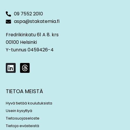
09 7552 2010
aspa@stakatemia.fi
Fredrikinkatu 61 A 8. krs
00100 Helsinki
Y-tunnus 0459426-4
L
T
i
h
n
r
k
e
TIETOA MEISTÄ
e
a
d
d
Hyvä tietää koulutuksista
i
s
Usein kysyttyä
n
Tietosuojaseloste
Tietoja evästeistä