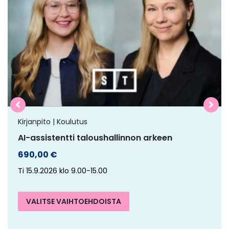
on
useampi
muunnelma.
Voit
tehdä
valinnat
tuotteen
sivulla.
Kirjanpito | Koulutus
AI-assistentti taloushallinnon arkeen
690,00
€
Ti 15.9.2026 klo 9.00-15.00
VALITSE VAIHTOEHDOISTA