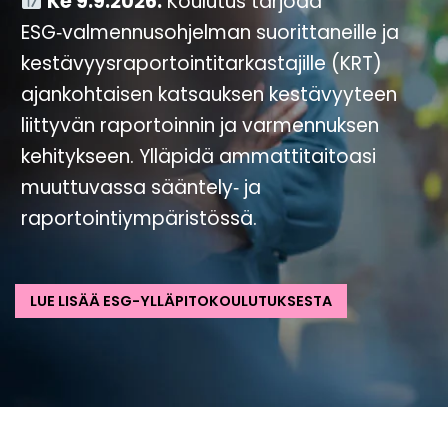
Ke 9.9.2026.
Koulutus tarjoaa
ESG‑valmennusohjelman suorittaneille ja
kestävyysraportointitarkastajille (KRT)
ajankohtaisen katsauksen kestävyyteen
liittyvän raportoinnin ja varmennuksen
kehitykseen. Ylläpidä ammattitaitoasi
muuttuvassa sääntely‑ ja
raportointiympäristössä.
LUE LISÄÄ ESG-YLLÄPITOKOULUTUKSESTA