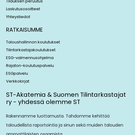
Tilauksen peruutus
Laskutusosoitteet
Yhteystiedot
RATKAISUMME
Taloushallinnon koulutukset
Tilintarkastajakoulutukset
ESG-valmennusohjelma
Rajaton-koulutuspalvelu
ESGpalvelu
Verkkokirjat
ST-Akatemia & Suomen Tilintarkastajat
ry - yhdessä olemme ST
Rakennamme luottamusta. Tahdomme kehittää
taloudellista raportointia ja sinun sekä muiden talouden
ammattilaisten osaamista.