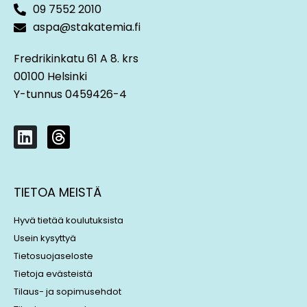
09 7552 2010
aspa@stakatemia.fi
Fredrikinkatu 61 A 8. krs
00100 Helsinki
Y-tunnus 0459426-4
L
T
i
h
n
r
k
e
TIETOA MEISTÄ
e
a
d
d
Hyvä tietää koulutuksista
i
s
Usein kysyttyä
n
Tietosuojaseloste
Tietoja evästeistä
Tilaus- ja sopimusehdot