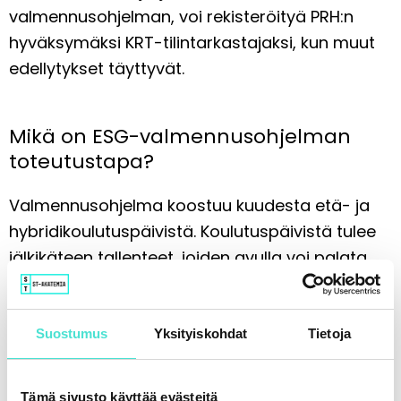
valmennusohjelman, voi rekisteröityä PRH:n
hyväksymäksi KRT-tilintarkastajaksi, kun muut
edellytykset täyttyvät.
Mikä on ESG-valmennusohjelman
toteutustapa?
Valmennusohjelma koostuu kuudesta etä- ja
hybridikoulutuspäivistä. Koulutuspäivistä tulee
jälkikäteen tallenteet, joiden avulla voi palata
aiheisiin koko valmennusohjelman ajan vuoden
loppuun asti. Tallenteet mahdollistavat
valmennusohjelman aloittamisen joustavasti.
Suostumus
Yksityiskohdat
Tietoja
Valmennusohjelmaa ei voi suorittaa enää
viimeisen loppukokeen sulkeuduttua.
Tämä sivusto käyttää evästeitä