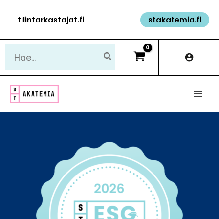
Siirry
tilintarkastajat.fi
stakatemia.fi
sisältöön
Hae: