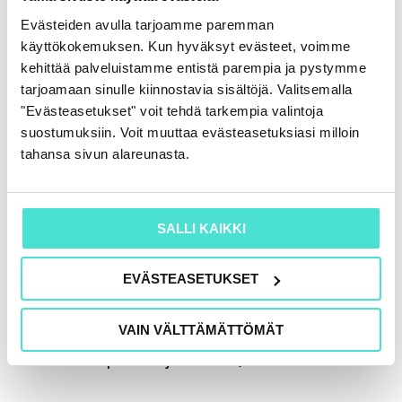
Evästeiden avulla tarjoamme paremman
Voit suorittaa valmennusohjelman kahdessa
käyttökokemuksen. Kun hyväksyt evästeet, voimme
vuodessa halutessasi. Kun keväällä 2026
kehittää palveluistamme entistä parempia ja pystymme
suoritat hyväksytysti Johdannon, Moduuli 1 ja
tarjoamaan sinulle kiinnostavia sisältöjä. Valitsemalla
"Evästeasetukset" voit tehdä tarkempia valintoja
Moduuli 2, voit osallitusta syksyllä 2027 Moduuli
suostumuksiin. Voit muuttaa evästeasetuksiasi milloin
3:een ja suorittaa valmennusohjelman silloin
tahansa sivun alareunasta.
loppuun.
SALLI KAIKKI
Mikä on ESG-valmennusohjelman
kesto?
EVÄSTEASETUKSET
ESG-valmennusohjelmassa on n. 32 tuntia
luentoja ja kokonaiskesto (koulutuspäivät,
VAIN VÄLTTÄMÄTTÖMÄT
itsenäinen opiskelu ja kokeet) on n. 45 h.