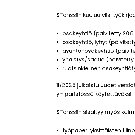
STanssiin kuuluu viisi työkirjaa
osakeyhtiö (päivitetty 20.8
osakeyhtiö, lyhyt (päivitett
asunto-osakeyhtiö (päivite
yhdistys/säätiö (päivitetty 
ruotsinkielinen osakeyhtiöt
11/2025 julkaistu uudet versi
ympäristössä käytettäväksi.
STanssiin sisältyy myös kolme
työpaperi yksittäisten tili