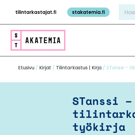
Siirry
Hae:
tilintarkastajat.fi
stakatemia.fi
sisältöön
Etusivu
/
Kirjat
/
Tilintarkastus | Kirja
/ STanssi – ti
STanssi –
tilintark
työkirja