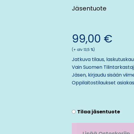
Jäsentuote
99,00
€
(+ alv 13,5 %)
Jatkuva tilaus, laskutuskaus
Vain Suomen Tilintarkastajat
Jäsen, kirjaudu sisään viim
Oppilaitostilaukset
asiaka
Tilaa jäsentuote
Lisää Ostoskoriin