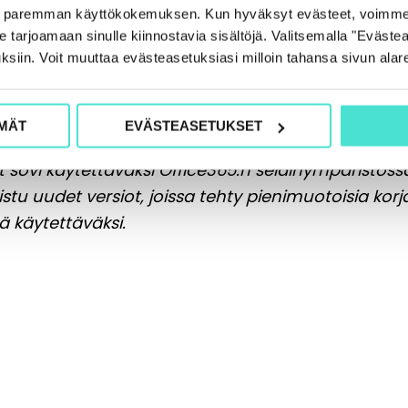
e paremman käyttökokemuksen. Kun hyväksyt evästeet, voimme
tarjoamaan sinulle kiinnostavia sisältöjä. Valitsemalla "Evästea
ksiin. Voit muuttaa evästeasetuksiasi milloin tahansa sivun alar
in ja noudattaa sen toimintatapoja ja käskyjä. Se 
iva myös versioiden 2003, 2007, 2010, 2013 ja Of
n hitaampaa käyttö on. Parhaiten STanssi toimii 64
MÄT
EVÄSTEASETUKSET
t sovi käytettäväksi Office365:n selainympäristössä 
aistu uudet versiot, joissa tehty pienimuotoisia korj
käytettäväksi.