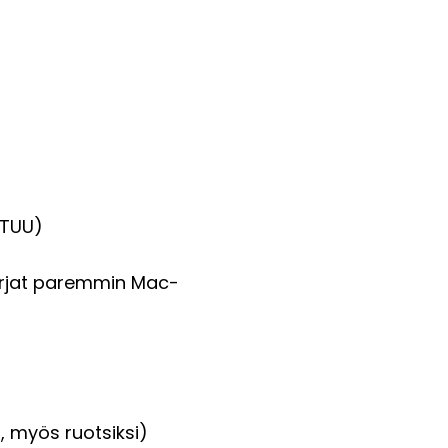
ISTUU
)
ökirjat paremmin Mac-
4, myös ruotsiksi)