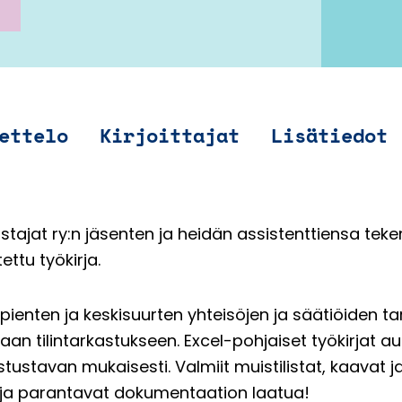
ettelo
Kirjoittajat
Lisätiedot
tajat ry:n jäsenten ja heidän assistenttiensa teke
ttu työkirja.
 pienten ja keskisuurten yhteisöjen ja säätiöiden ta
tavaan tilintarkastukseen. Excel-pohjaiset työkirja
stustavan mukaisesti. Valmiit muistilistat, kaavat 
a ja parantavat dokumentaation laatua!