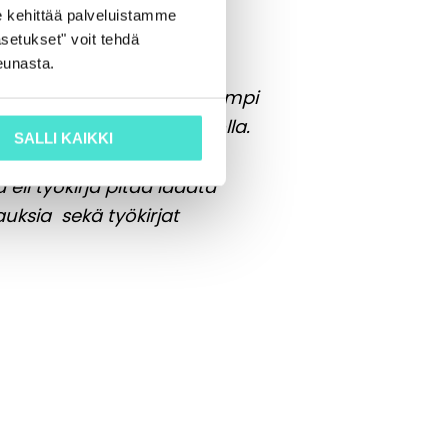
 kehittää palveluistamme
setukset" voit tehdä
eunasta.
on optimoitu Excel 2016 -
fice365 kanssa. Mitä vanhempi
-bittisellä Office-versiolla.
SALLI KAIKKI
eli työkirja pitää ladata
auksia sekä työkirjat