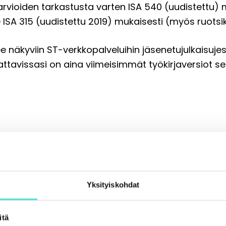
 arvioiden tarkastusta varten ISA 540 (uudistettu) 
e ISA 315 (uudistettu 2019) mukaisesti (myös ruotsik
e näkyviin ST-verkkopalveluihin jäsenetujulkaisujesi
ttavissasi on aina viimeisimmät työkirjaversiot se
Yksityiskohdat
itä