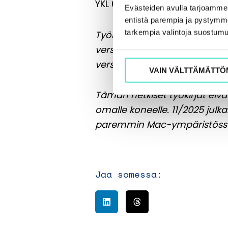
YKL 69.2
Evästeiden avulla tarjoamm
entistä parempia ja pystymme 
tarkempia valintoja suostumu
Työkirja on rakennettu Exceli
versioon, mutta on yhteensop
versio ja tehottomampi PC, se
VAIN VÄLTTÄMÄTTÖ
Tämän hetkiset työkirjat eivä
omalle koneelle.
11/2025 julk
paremmin Mac-ympäristössä 
Jaa somessa: