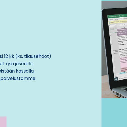
i 12 kk (ks. tilausehdot)
 ry:n jäsenille.
eistään kassalla.
spalvelustamme
.