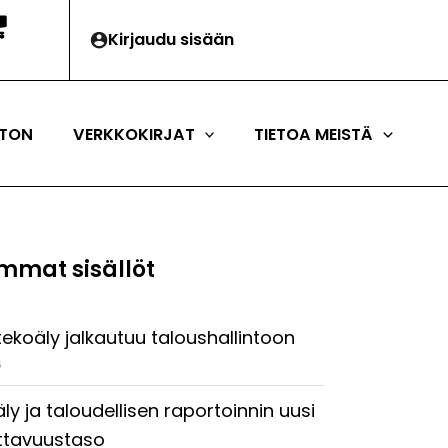
Kirjaudu sisään
TON
VERKKOKIRJAT
TIETOA MEISTÄ
mmat sisällöt
tekoäly jalkautuu taloushallintoon
6
ly ja taloudellisen raportoinnin uusi
ttavuustaso