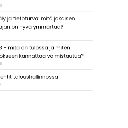
26
ly ja tietoturva: mitä jokaisen
täjän on hyvä ymmärtää?
6
18 – mitä on tulossa ja miten
okseen kannattaa valmistautua?
26
entit taloushallinnossa
6