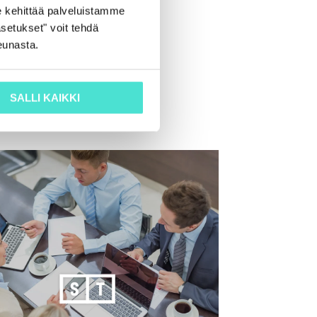
 kehittää palveluistamme
setukset" voit tehdä
eunasta.
SALLI KAIKKI