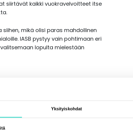
at siirtävät kaikki vuokravelvoitteet itse
ta.
siihen, mikä olisi paras mahdollinen
ialoille. IASB pystyy vain pohtimaan eri
ja valitsemaan lopulta mielestään
Yksityiskohdat
itä