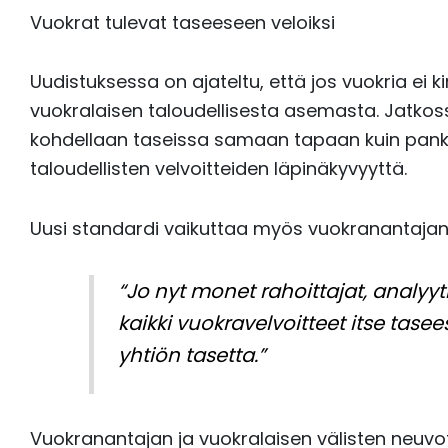
Vuokrat tulevat taseeseen veloiksi
Uudistuksessa on ajateltu, että jos vuokria ei 
vuokralaisen taloudellisesta asemasta. Jatkossa
kohdellaan taseissa samaan tapaan kuin pankk
taloudellisten velvoitteiden läpinäkyvyyttä.
Uusi standardi vaikuttaa myös vuokranantajan 
“Jo nyt monet rahoittajat, analyytik
kaikki vuokravelvoitteet itse tas
yhtiön tasetta.”
Vuokranantajan ja vuokralaisen välisten neuvo