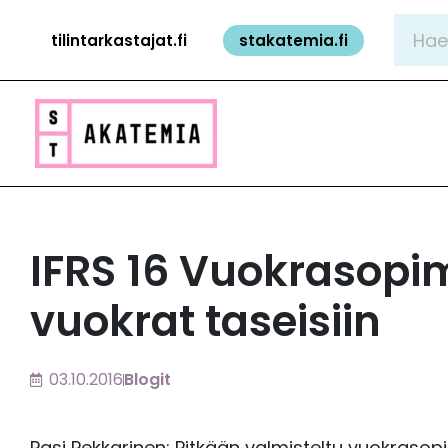
Siirry
Hae:
tilintarkastajat.fi
stakatemia.fi
sisältöön
IFRS 16 Vuokrasopi
vuokrat taseisiin
03.10.2016
Blogit
Pasi Pekkarinen: Pitkään valmisteltu vuokras