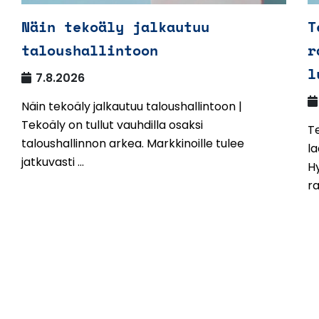
Näin tekoäly jalkautuu
T
taloushallintoon
r
l
7.8.2026
Näin tekoäly jalkautuu taloushallintoon |
Tekoäly on tullut vauhdilla osaksi
Te
taloushallinnon arkea. Markkinoille tulee
la
jatkuvasti ...
Hy
ra