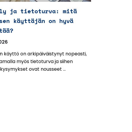
ly ja tietoturva: mitä
sen käyttäjän on hyvä
tää?
026
n käyttö on arkipäiväistynyt nopeasti,
amalla myös tietoturva ja siihen
t kysymykset ovat nousseet ...