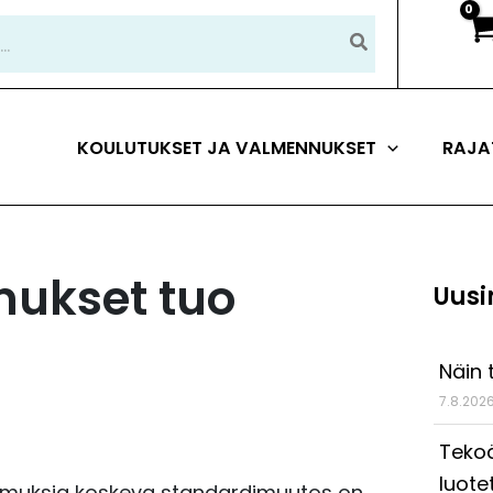
KOULUTUKSET JA VALMENNUKSET
RAJA
mukset tuo
Uusi
Näin 
7.8.202
Tekoä
luote
opimuksia koskeva standardimuutos on