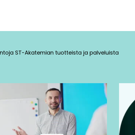
ntoja ST-Akatemian tuotteista ja palveluista
Tällä
tuotteella
on
useampi
muunnelma.
Voit
tehdä