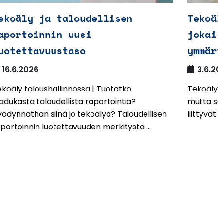
ekoäly ja taloudellisen
Tekoä
aportoinnin uusi
jokai
uotettavuustaso
ymmär
16.6.2026
3.6.2
koäly taloushallinnossa | Tuotatko
Tekoäly
adukasta taloudellista raportointia?
mutta s
ödynnäthän siinä jo tekoälyä? Taloudellisen
liittyvä
portoinnin luotettavuuden merkitystä ...