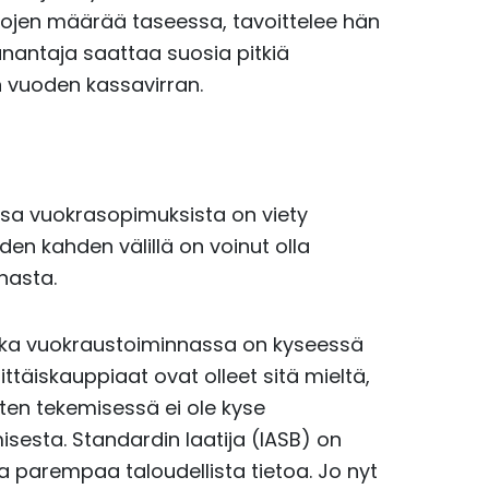
kojen määrää taseessa, tavoittelee hän
antaja saattaa suosia pitkiä
vuoden kassavirran.
 osa vuokrasopimuksista on viety
den kahden välillä on voinut olla
nasta.
oska vuokraustoiminnassa on kyseessä
ähittäiskauppiaat ovat olleet sitä mieltä,
ten tekemisessä ei ole kyse
sesta. Standardin laatija (IASB) on
a parempaa taloudellista tietoa. Jo nyt