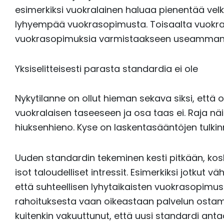
esimerkiksi vuokralainen haluaa pienentää vel
lyhyempää vuokrasopimusta. Toisaalta vuokran
vuokrasopimuksia varmistaakseen useamman 
Yksiselitteisesti parasta standardia ei ole
Nykytilanne on ollut hieman sekava siksi, että
vuokralaisen taseeseen ja osa taas ei. Raja näi
hiuksenhieno. Kyse on laskentasääntöjen tulkin
Uuden standardin tekeminen kesti pitkään, k
isot taloudelliset intressit. Esimerkiksi jotkut v
että suhteellisen lyhytaikaisten vuokrasopimus
rahoituksesta vaan oikeastaan palvelun ostami
kuitenkin vakuuttunut, että uusi standardi anta