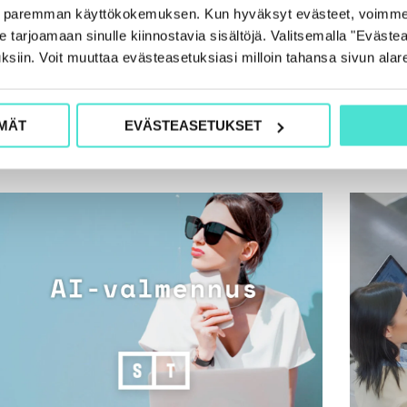
e paremman käyttökokemuksen. Kun hyväksyt evästeet, voimme
tarjoamaan sinulle kiinnostavia sisältöjä. Valitsemalla "Evästea
ksiin. Voit muuttaa evästeasetuksiasi milloin tahansa sivun alar
Lisää samasta aiheesta
MÄT
EVÄSTEASETUKSET