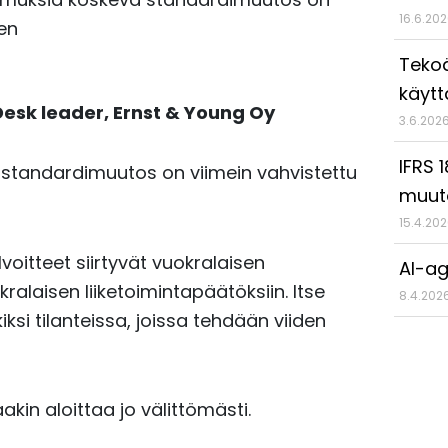
16.6.20
en
Tekoä
käyt
Desk leader,
Ernst & Young Oy
3.6.202
IFRS 
 standardimuutos on viimein vahvistettu
muut
15.4.20
oitteet siirtyvät vuokralaisen
AI-ag
laisen liiketoimintapäätöksiin. Itse
8.4.202
ksi tilanteissa, joissa tehdään viiden
in aloittaa jo välittömästi.