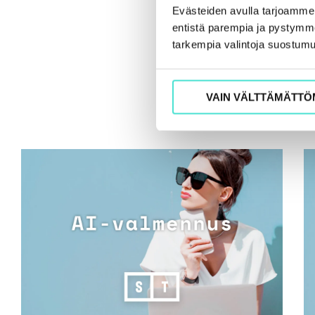
Evästeiden avulla tarjoamm
entistä parempia ja pystymme 
tarkempia valintoja suostumu
VAIN VÄLTTÄMÄTTÖ