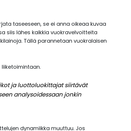
kirjata taseeseen, se ei anna oikeaa kuvaa
 siis lähes kaikkia vuokravelvoitteita
ilainoja. Tällä parannetaan vuokralaisen
liiketoimintaan.
ot ja luottoluokittajat siirtävät
eeseen analysoidessaan jonkin
ttelujen dynamiikka muuttuu. Jos