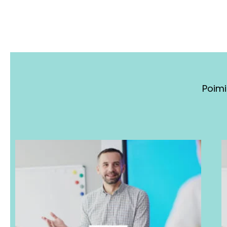
Poimi
Tällä
tuotteella
on
useampi
muunnelma.
Voit
tehdä