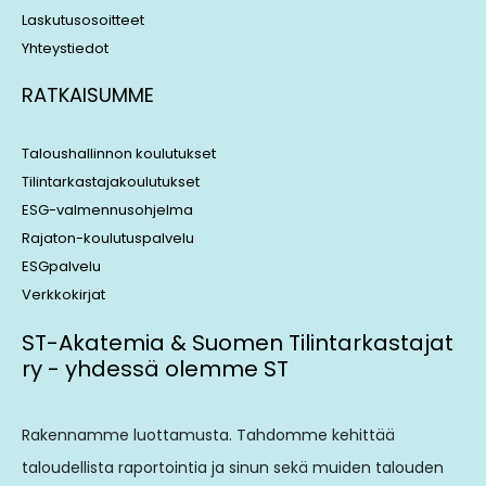
Laskutusosoitteet
Yhteystiedot
RATKAISUMME
Taloushallinnon koulutukset
Tilintarkastajakoulutukset
ESG-valmennusohjelma
Rajaton-koulutuspalvelu
ESGpalvelu
Verkkokirjat
ST-Akatemia & Suomen Tilintarkastajat
ry - yhdessä olemme ST
Rakennamme luottamusta. Tahdomme kehittää
taloudellista raportointia ja sinun sekä muiden talouden