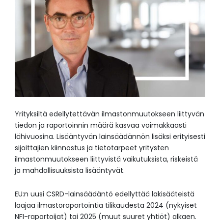
Yrityksiltä edellytettävän ilmastonmuutokseen liittyvän
tiedon ja raportoinnin määrä kasvaa voimakkaasti
lähivuosina. Lisääntyvän lainsäädännön lisäksi erityisesti
sijoittajien kiinnostus ja tietotarpeet yritysten
ilmastonmuutokseen liittyvistä vaikutuksista, riskeistä
ja mahdollisuuksista lisääntyvät.
EU:n uusi CSRD-lainsäädäntö edellyttää lakisääteistä
laajaa ilmastoraportointia tilikaudesta 2024 (nykyiset
NFI-raportoijat) tai 2025 (muut suuret yhtiöt) alkaen.