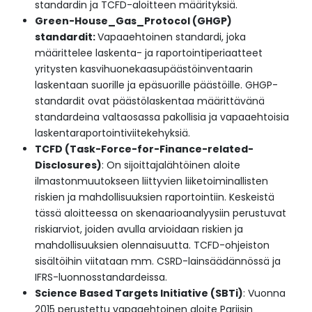
standardin ja TCFD-aloitteen määrityksiä.
Green-House_Gas_Protocol (GHGP)
standardit:
Vapaaehtoinen standardi, joka
määrittelee laskenta- ja raportointiperiaatteet
yritysten kasvihuonekaasupäästöinventaarin
laskentaan suorille ja epäsuorille päästöille. GHGP-
standardit ovat päästölaskentaa määrittävänä
standardeina valtaosassa pakollisia ja vapaaehtoisia
laskentaraportointiviitekehyksiä.
TCFD (Task-Force-for-Finance-related-
Disclosures)
: On sijoittajalähtöinen aloite
ilmastonmuutokseen liittyvien liiketoiminallisten
riskien ja mahdollisuuksien raportointiin. Keskeistä
tässä aloitteessa on skenaarioanalyysiin perustuvat
riskiarviot, joiden avulla arvioidaan riskien ja
mahdollisuuksien olennaisuutta. TCFD-ohjeiston
sisältöihin viitataan mm. CSRD-lainsäädännössä ja
IFRS-luonnosstandardeissa.
Science Based Targets Initiative (SBTi)
: Vuonna
2015 perustettu vapaaehtoinen aloite Pariisin