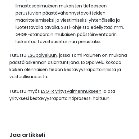
Ilmastosopimuksen mukaisten tieteeseen
perustuvien päästövähennystavoitteiden
määrittelemiseksi ja viestimiseksi yhtenäisellä ja
luotettavalla tavalla. SBTi-ohjeisto edellyttää mm.
GHGP-standardin mukaisen päästöinventaarin
laskentaa tavoiteasetannan perustaksi.
Tutustu
ESGpalveluun
, jossa Tomi Pajunen on mukana
päästölaskennan asiantuntijana. ESGpalvelu kokoaa
kaiken olennaisen tiedon kestävyysraportoinnista ja
vastuullisuudesta.
Tutustu myös
ESG-R yritysvalmennukseen
ja ota
yrityksesi kestävyysraportointiprosessi haltuun.
Jaa artikkeli