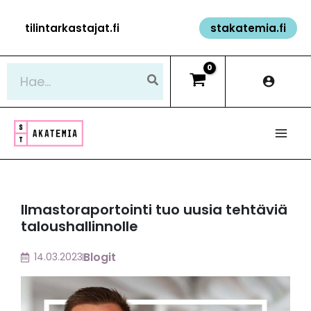
Siirry
tilintarkastajat.fi
stakatemia.fi
sisältöön
Hae:
Ilmastoraportointi tuo uusia tehtäviä
taloushallinnolle
Blogit
14.03.2023