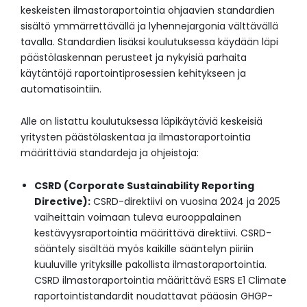
keskeisten ilmastoraportointia ohjaavien standardien
sisältö ymmärrettävällä ja lyhennejargonia välttävällä
tavalla. Standardien lisäksi koulutuksessa käydään läpi
päästölaskennan perusteet ja nykyisiä parhaita
käytäntöjä raportointiprosessien kehitykseen ja
automatisointiin.
Alle on listattu koulutuksessa läpikäytäviä keskeisiä
yritysten päästölaskentaa ja ilmastoraportointia
määrittäviä standardeja ja ohjeistoja:
CSRD (Corporate Sustainability Reporting
Directive):
CSRD-direktiivi on vuosina 2024 ja 2025
vaiheittain voimaan tuleva eurooppalainen
kestävyysraportointia määrittävä direktiivi. CSRD-
sääntely sisältää myös kaikille sääntelyn piiriin
kuuluville yrityksille pakollista ilmastoraportointia.
CSRD ilmastoraportointia määrittävä ESRS E1 Climate
raportointistandardit noudattavat pääosin GHGP-