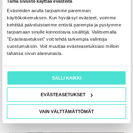
Tämä sivusto käyttää evästeitä
luotettavuustaso
Evästeiden avulla tarjoamme paremman
16.6.2026
käyttökokemuksen. Kun hyväksyt evästeet, voimme
kehittää palveluistamme entistä parempia ja pystymme
tarjoamaan sinulle kiinnostavia sisältöjä. Valitsemalla
"Evästeasetukset" voit tehdä tarkempia valintoja
suostumuksiin. Voit muuttaa evästeasetuksiasi milloin
tahansa sivun alareunasta.
SALLI KAIKKI
EVÄSTEASETUKSET
VAIN VÄLTTÄMÄTTÖMÄT