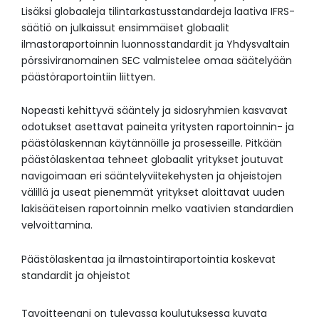
Lisäksi globaaleja tilintarkastusstandardeja laativa IFRS-
säätiö on julkaissut ensimmäiset globaalit
ilmastoraportoinnin luonnosstandardit ja Yhdysvaltain
pörssiviranomainen SEC valmistelee omaa säätelyään
päästöraportointiin liittyen.
Nopeasti kehittyvä sääntely ja sidosryhmien kasvavat
odotukset asettavat paineita yritysten raportoinnin- ja
päästölaskennan käytännöille ja prosesseille. Pitkään
päästölaskentaa tehneet globaalit yritykset joutuvat
navigoimaan eri sääntelyviitekehysten ja ohjeistojen
välillä ja useat pienemmät yritykset aloittavat uuden
lakisääteisen raportoinnin melko vaativien standardien
velvoittamina.
Päästölaskentaa ja ilmastointiraportointia koskevat
standardit ja ohjeistot
Tavoitteenani on tulevassa koulutuksessa kuvata