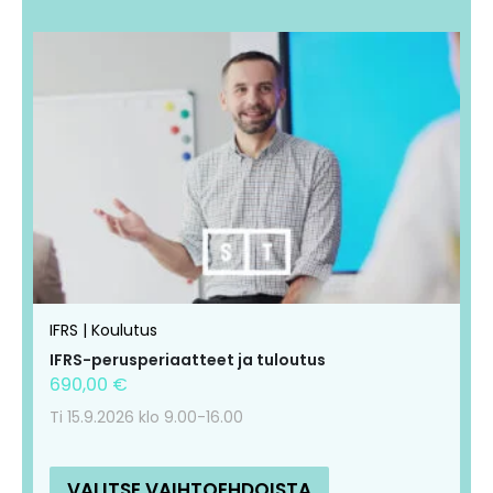
Tällä
Tällä
tuotteella
tuotteella
on
on
useampi
useampi
muunnelma.
muunnelma.
Voit
Voit
tehdä
tehdä
valinnat
valinnat
tuotteen
tuotteen
IFRS | Koulutus
sivulla.
sivulla.
IFRS-perusperiaatteet ja tuloutus
690,00
€
Ti 15.9.2026 klo 9.00-16.00
VALITSE VAIHTOEHDOISTA