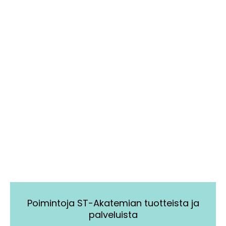
Poimintoja ST-Akatemian tuotteista ja
palveluista