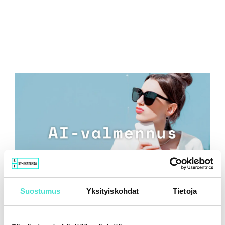
Suostumus
Yksityiskohdat
Tietoja
Tekoäly ja taloudellisen raportoinnin uusi