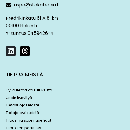
aspa@stakatemia.fi
Fredrikinkatu 61 A 8. krs
00100 Helsinki
Y-tunnus 0459426-4
L
T
i
h
n
r
k
e
TIETOA MEISTÄ
e
a
d
d
i
s
Hyvä tietää koulutuksista
n
Usein kysyttyä
Tietosuojaseloste
Tietoja evästeistä
Tilaus- ja sopimusehdot
Tilauksen peruutus