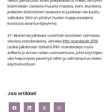
tekstit perustuvat lähes poikkeuksetta meillä tehtyihin
käännöksiin. Useasta muusta maasta, esim. Ruotsista,
poiketen käännösten laadusta ei juurikaan ole kuultu
valituksia. Siitä on pitänyt huolen huippuosaajista
koostuva asiantuntijaryhmä.
ST-Akatemia julkaisee vuosittain koosteen voimassa
olevista standardeista, viimeksi
IFRS-standardit 2019
.
Lisäksi julkaistaan tärkeitä IFRS-standardeja myös
erillisinä jo ennen niiden voimaantuloa, jotta käyttäjien
olisi helpompaa perehtyä niihin ja valmistautua niiden
käyttöönottoon.
Jaa artikkeli