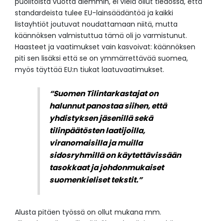
puolitoista vuotta aiemmin, ei vielä ollut tiedossa, että
standardeista tulee EU-lainsäädäntöä ja kaikki
listayhtiöt joutuvat noudattamaan niitä, mutta
käännöksen valmistuttua tämä oli jo varmistunut.
Haasteet ja vaatimukset vain kasvoivat: käännöksen
piti sen lisäksi että se on ymmärrettävää suomea,
myös täyttää EU:n tiukat laatuvaatimukset.
“Suomen Tilintarkastajat on
halunnut panostaa siihen,
että
yhdistyksen jäsenillä sekä
tilinpäätösten laatijoilla,
viranomaisilla
ja muilla
sidosryhmillä on käytettävissään
tasokkaat ja johdonmukaiset
suomenkieliset tekstit.”
Alusta pitäen työssä on ollut mukana mm.