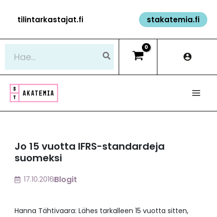
Siirry
tilintarkastajat.fi
stakatemia.fi
sisältöön
Hae:
Jo 15 vuotta IFRS-standardeja
suomeksi
Blogit
17.10.2016
Hanna Tähtivaara: Lähes tarkalleen 15 vuotta sitten,