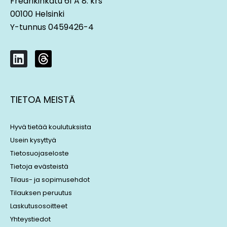
Fredrikinkatu 61 A 8. krs
00100 Helsinki
Y-tunnus 0459426-4
L
T
i
h
n
r
k
e
TIETOA MEISTÄ
e
a
d
d
i
s
Hyvä tietää koulutuksista
n
Usein kysyttyä
Tietosuojaseloste
Tietoja evästeistä
Tilaus- ja sopimusehdot
Tilauksen peruutus
Laskutusosoitteet
Yhteystiedot