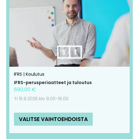
tuotteella
tuotteella
on
on
useampi
useampi
muunnelma.
muunnelma.
Voit
Voit
tehdä
tehdä
valinnat
valinnat
tuotteen
tuotteen
IFRS | Koulutus
sivulla.
sivulla.
IFRS-perusperiaatteet ja tuloutus
690,00
€
Ti 15.9.2026 klo 9.00-16.00
VALITSE VAIHTOEHDOISTA