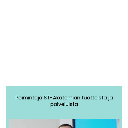
Poimintoja ST-Akatemian tuotteista ja
palveluista
Tällä
Tällä