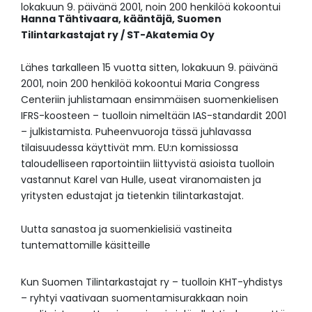
lokakuun 9. päivänä 2001, noin 200 henkilöä kokoontui
Hanna Tähtivaara,
kääntäjä,
Suomen
Tilintarkastajat ry / ST-Akatemia Oy
Lähes tarkalleen 15 vuotta sitten, lokakuun 9. päivänä
2001, noin 200 henkilöä kokoontui Maria Congress
Centeriin juhlistamaan ensimmäisen suomenkielisen
IFRS-koosteen – tuolloin nimeltään IAS-standardit 2001
– julkistamista. Puheenvuoroja tässä juhlavassa
tilaisuudessa käyttivät mm. EU:n komissiossa
taloudelliseen raportointiin liittyvistä asioista tuolloin
vastannut Karel van Hulle, useat viranomaisten ja
yritysten edustajat ja tietenkin tilintarkastajat.
Uutta sanastoa ja suomenkielisiä vastineita
tuntemattomille käsitteille
Kun Suomen Tilintarkastajat ry – tuolloin KHT-yhdistys
– ryhtyi vaativaan suomentamisurakkaan noin