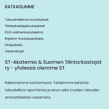
RATKAISUMME
Taloushallinnon koulutukset
Tilintarkastajakoulutukset
ESG-valmennusohjelma
Rajaton-koulutuspalvelu
ESGpalvelu
Verkkokirjat
ST-Akatemia & Suomen Tilintarkastajat
ry - yhdessä olemme ST
Rakennamme luottamusta. Tahdomme kehittää
taloudellista raportointia ja sinun sekä muiden talouden
ammattilaisten osaamista.