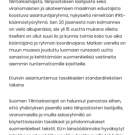
tilintarkastajista, tilinpäätöksen laatijoista sekä
viranomaisten ja akateemisen maailman edustajista
koostuva asiantuntijaryhmä, nykyiseltä nimeltään IFRS-
käännöstyöryhmä. Sen 20 jäsenestä noin kolmannes
on vielä alkuperäisiä, siis yli 15 vuotta mukana olleita.
Itselläni on ollut suuri ilo ja kunnia toimia koko tuo aika
kääntäjänä ja ryhmän koordinoijana. Matkan varrella on
muun muassa jouduttu luomaan runsaasti uutta
sanastoa ja kehittämään suomenkielisiä vastineita
aiemmin tuntemattomille käsitteille.
Eturivin asiantuntemus tasokkaiden standarditekstien
takana
Suomen Tilintarkastajat on halunnut panostaa siihen,
että yhdistyksen jäsenillä sekä tilinpäätösten laatijoilla,
viranomaisilla ja muilla sidosryhmillä on
käytettävissään tasokkaat ja johdonmukaiset
suomenkieliset tekstit. EU:n lainsäädännöksi hyväksytyt