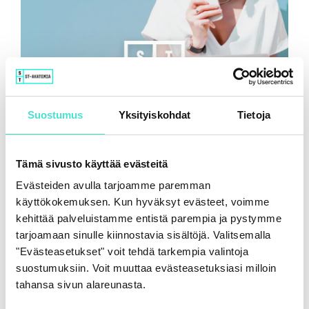
Näin tekoäly jalkautuu taloushallintoon
Suostumus
Yksityiskohdat
Tietoja
7.8.2026
Tämä sivusto käyttää evästeitä
Evästeiden avulla tarjoamme paremman
käyttökokemuksen. Kun hyväksyt evästeet, voimme
kehittää palveluistamme entistä parempia ja pystymme
tarjoamaan sinulle kiinnostavia sisältöjä. Valitsemalla
"Evästeasetukset" voit tehdä tarkempia valintoja
suostumuksiin. Voit muuttaa evästeasetuksiasi milloin
tahansa sivun alareunasta.