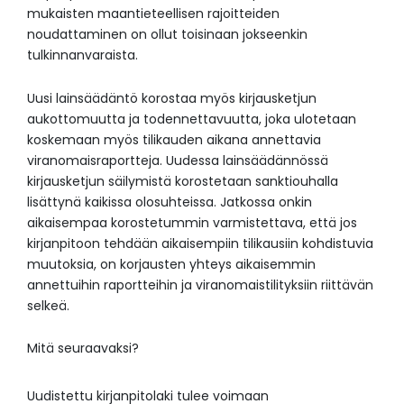
mukaisten maantieteellisen rajoitteiden
noudattaminen on ollut toisinaan jokseenkin
tulkinnanvaraista.
Uusi lainsäädäntö korostaa myös kirjausketjun
aukottomuutta ja todennettavuutta, joka ulotetaan
koskemaan myös tilikauden aikana annettavia
viranomaisraportteja. Uudessa lainsäädännössä
kirjausketjun säilymistä korostetaan sanktiouhalla
lisättynä kaikissa olosuhteissa. Jatkossa onkin
aikaisempaa korostetummin varmistettava, että jos
kirjanpitoon tehdään aikaisempiin tilikausiin kohdistuvia
muutoksia, on korjausten yhteys aikaisemmin
annettuihin raportteihin ja viranomaistilityksiin riittävän
selkeä.
Mitä seuraavaksi?
Uudistettu kirjanpitolaki tulee voimaan