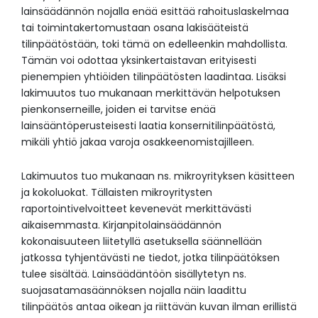
lainsäädännön nojalla enää esittää rahoituslaskelmaa
tai toimintakertomustaan osana lakisääteistä
tilinpäätöstään, toki tämä on edelleenkin mahdollista.
Tämän voi odottaa yksinkertaistavan erityisesti
pienempien yhtiöiden tilinpäätösten laadintaa. Lisäksi
lakimuutos tuo mukanaan merkittävän helpotuksen
pienkonserneille, joiden ei tarvitse enää
lainsääntöperusteisesti laatia konsernitilinpäätöstä,
mikäli yhtiö jakaa varoja osakkeenomistajilleen.
Lakimuutos tuo mukanaan ns. mikroyrityksen käsitteen
ja kokoluokat. Tällaisten mikroyritysten
raportointivelvoitteet kevenevät merkittävästi
aikaisemmasta. Kirjanpitolainsäädännön
kokonaisuuteen liitetyllä asetuksella säännellään
jatkossa tyhjentävästi ne tiedot, jotka tilinpäätöksen
tulee sisältää. Lainsäädäntöön sisällytetyn ns.
suojasatamasäännöksen nojalla näin laadittu
tilinpäätös antaa oikean ja riittävän kuvan ilman erillistä