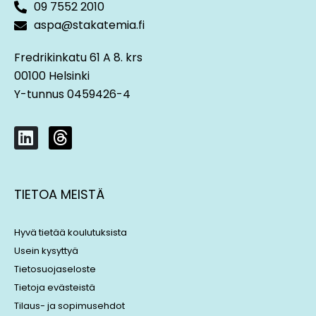
09 7552 2010
aspa@stakatemia.fi
Fredrikinkatu 61 A 8. krs
00100 Helsinki
Y-tunnus 0459426-4
L
T
i
h
n
r
k
e
TIETOA MEISTÄ
e
a
d
d
i
s
Hyvä tietää koulutuksista
n
Usein kysyttyä
Tietosuojaseloste
Tietoja evästeistä
Tilaus- ja sopimusehdot