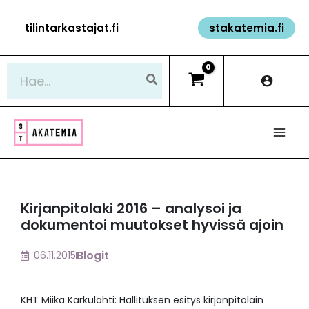
Siirry
tilintarkastajat.fi
stakatemia.fi
sisältöön
Hae:
Kirjanpitolaki 2016 – analysoi ja
dokumentoi muutokset hyvissä ajoin
Blogit
06.11.2015
KHT Miika Karkulahti: Hallituksen esitys kirjanpitolain