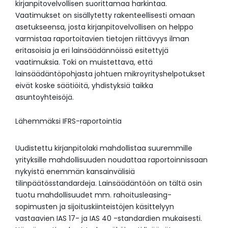
kirjanpitovelvollisen suorittamaa harkintaa.
Vaatimukset on sisällytetty rakenteellisesti omaan
asetukseensa, josta kirjanpitovelvollisen on helppo
varmistaa raportoitavien tietojen riittävyys ilman
eritasoisia ja eri lainsäädännöissä esitettyjä
vaatimuksia. Toki on muistettava, että
lainsäädäntöpohjasta johtuen mikroyrityshelpotukset
eivät koske säätiöitä, yhdistyksiä taikka
asuntoyhteisöjä.
Lähemmäksi IFRS-raportointia
Uudistettu kirjanpitolaki mahdollistaa suuremmille
yrityksille mahdollisuuden noudattaa raportoinnissaan
nykyistä enemmän kansainvälisiä
tilinpäätösstandardeja. Lainsäädäntöön on tältä osin
tuotu mahdollisuudet mm. rahoitusleasing-
sopimusten ja sijoituskiinteistöjen käsittelyyn
vastaavien IAS 17- ja IAS 40 -standardien mukaisesti.