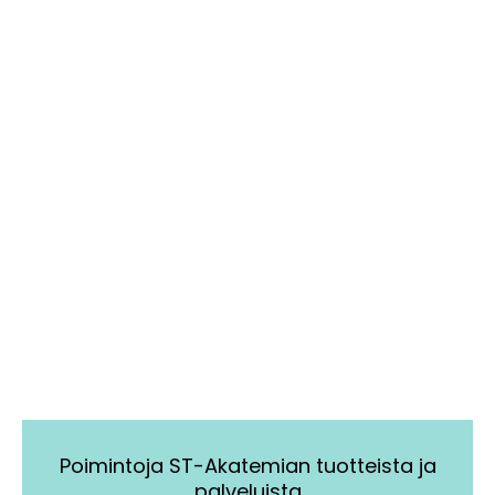
Poimintoja ST-Akatemian tuotteista ja
palveluista