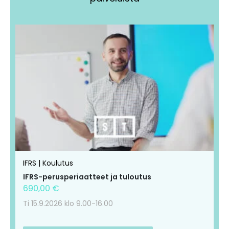
Tällä
Tällä
tuotteella
tuotteella
on
on
useampi
useampi
muunnelma.
muunnelma.
Voit
Voit
tehdä
tehdä
valinnat
valinnat
tuotteen
tuotteen
IFRS | Koulutus
sivulla.
sivulla.
IFRS-perusperiaatteet ja tuloutus
690,00
€
Ti 15.9.2026 klo 9.00-16.00