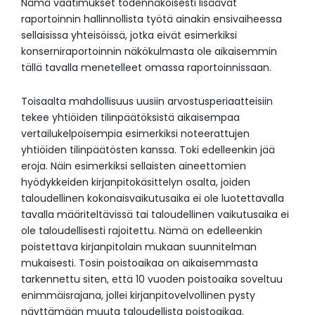
Nämä vaatimukset todennäköisesti lisäävät
raportoinnin hallinnollista työtä ainakin ensivaiheessa
sellaisissa yhteisöissä, jotka eivät esimerkiksi
konserniraportoinnin näkökulmasta ole aikaisemmin
tällä tavalla menetelleet omassa raportoinnissaan.
Toisaalta mahdollisuus uusiin arvostusperiaatteisiin
tekee yhtiöiden tilinpäätöksistä aikaisempaa
vertailukelpoisempia esimerkiksi noteerattujen
yhtiöiden tilinpäätösten kanssa. Toki edelleenkin jää
eroja. Näin esimerkiksi sellaisten aineettomien
hyödykkeiden kirjanpitokäsittelyn osalta, joiden
taloudellinen kokonaisvaikutusaika ei ole luotettavalla
tavalla määriteltävissä tai taloudellinen vaikutusaika ei
ole taloudellisesti rajoitettu. Nämä on edelleenkin
poistettava kirjanpitolain mukaan suunnitelman
mukaisesti. Tosin poistoaikaa on aikaisemmasta
tarkennettu siten, että 10 vuoden poistoaika soveltuu
enimmäisrajana, jollei kirjanpitovelvollinen pysty
näyttämään muuta taloudellista poistoaikaa.