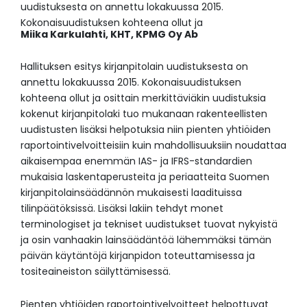
uudistuksesta on annettu lokakuussa 2015.
Kokonaisuudistuksen kohteena ollut ja
Miika Karkulahti, KHT,
KPMG Oy Ab
Hallituksen esitys kirjanpitolain uudistuksesta on
annettu lokakuussa 2015. Kokonaisuudistuksen
kohteena ollut ja osittain merkittäviäkin uudistuksia
kokenut kirjanpitolaki tuo mukanaan rakenteellisten
uudistusten lisäksi helpotuksia niin pienten yhtiöiden
raportointivelvoitteisiin kuin mahdollisuuksiin noudattaa
aikaisempaa enemmän IAS- ja IFRS-standardien
mukaisia laskentaperusteita ja periaatteita Suomen
kirjanpitolainsäädännön mukaisesti laadituissa
tilinpäätöksissä. Lisäksi lakiin tehdyt monet
terminologiset ja tekniset uudistukset tuovat nykyistä
ja osin vanhaakin lainsäädäntöä lähemmäksi tämän
päivän käytäntöjä kirjanpidon toteuttamisessa ja
tositeaineiston säilyttämisessä.
Pienten yhtiöiden raportointivelvoitteet helpottuvat