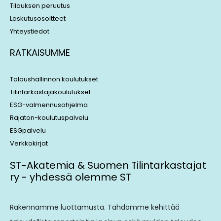
Tilauksen peruutus
Laskutusosoitteet
Yhteystiedot
RATKAISUMME
Taloushallinnon koulutukset
Tilintarkastajakoulutukset
ESG-valmennusohjelma
Rajaton-koulutuspalvelu
ESGpalvelu
Verkkokirjat
ST-Akatemia & Suomen Tilintarkastajat
ry - yhdessä olemme ST
Rakennamme luottamusta. Tahdomme kehittää