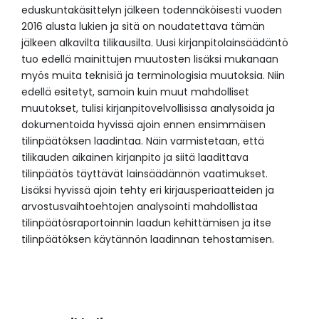
eduskuntakäsittelyn jälkeen todennäköisesti vuoden
2016 alusta lukien ja sitä on noudatettava tämän
jälkeen alkavilta tilikausilta. Uusi kirjanpitolainsäädäntö
tuo edellä mainittujen muutosten lisäksi mukanaan
myös muita teknisiä ja terminologisia muutoksia. Niin
edellä esitetyt, samoin kuin muut mahdolliset
muutokset, tulisi kirjanpitovelvollisissa analysoida ja
dokumentoida hyvissä ajoin ennen ensimmäisen
tilinpäätöksen laadintaa. Näin varmistetaan, että
tilikauden aikainen kirjanpito ja siitä laadittava
tilinpäätös täyttävät lainsäädännön vaatimukset.
Lisäksi hyvissä ajoin tehty eri kirjausperiaatteiden ja
arvostusvaihtoehtojen analysointi mahdollistaa
tilinpäätösraportoinnin laadun kehittämisen ja itse
tilinpäätöksen käytännön laadinnan tehostamisen.