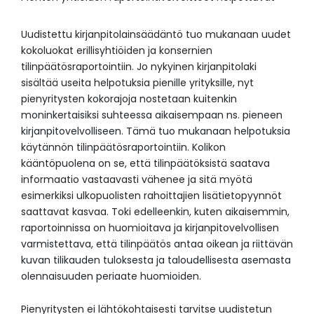
Uudistettu kirjanpitolainsäädäntö tuo mukanaan uudet
kokoluokat erillisyhtiöiden ja konsernien
tilinpäätösraportointiin. Jo nykyinen kirjanpitolaki
sisältää useita helpotuksia pienille yrityksille, nyt
pienyritysten kokorajoja nostetaan kuitenkin
moninkertaisiksi suhteessa aikaisempaan ns. pieneen
kirjanpitovelvolliseen. Tämä tuo mukanaan helpotuksia
käytännön tilinpäätösraportointiin. Kolikon
kääntöpuolena on se, että tilinpäätöksistä saatava
informaatio vastaavasti vähenee ja sitä myötä
esimerkiksi ulkopuolisten rahoittajien lisätietopyynnöt
saattavat kasvaa. Toki edelleenkin, kuten aikaisemmin,
raportoinnissa on huomioitava ja kirjanpitovelvollisen
varmistettava, että tilinpäätös antaa oikean ja riittävän
kuvan tilikauden tuloksesta ja taloudellisesta asemasta
olennaisuuden periaate huomioiden.
Pienyritysten ei lähtökohtaisesti tarvitse uudistetun