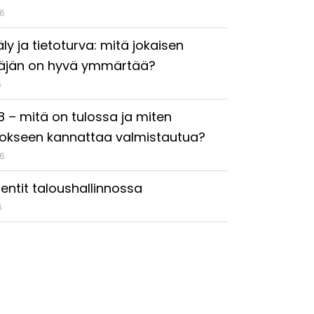
26
ly ja tietoturva: mitä jokaisen
täjän on hyvä ymmärtää?
6
18 – mitä on tulossa ja miten
okseen kannattaa valmistautua?
26
entit taloushallinnossa
6