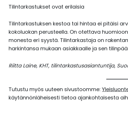
Tilintarkastukset ovat erilaisia
Tilintarkastuksen kestoa tai hintaa ei pitäisi ar
kokoluokan perusteella. On otettava huomioon, e
monesta eri syystä. Tilintarkastaja on rakent
harkintansa mukaan asiakkaalle ja sen tilinpää
Riitta Laine, KHT, tilintarkastusasiantuntija, Su
Tutustu myös uuteen sivustoomme:
Yleisluont
käytännönläheisesti tietoa ajankohtaisesta ai