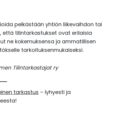
vioida pelkästään yhtiön liikevaihdon tai
ttä tilintarkastukset ovat erilaisia
anut ne kokemuksensa ja ammatillisen
tökselle tarkoituksenmukaiseksi.
omen Tilintarkastajat ry
einen tarkastus
– lyhyesti ja
heesta!