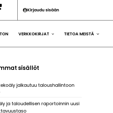
Kirjaudu sisään
TON
VERKKOKIRJAT
TIETOA MEISTÄ
mmat sisällöt
tekoäly jalkautuu taloushallintoon
6
ly ja taloudellisen raportoinnin uusi
ttavuustaso