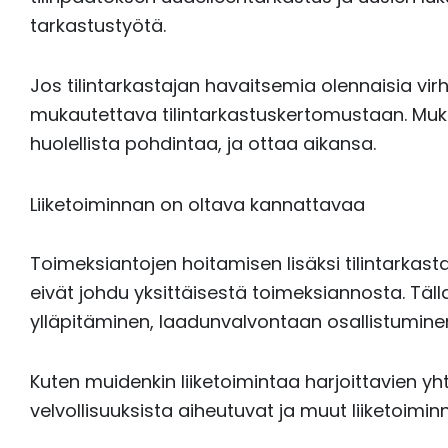
tarkastustyötä.
Jos tilintarkastajan havaitsemia olennaisia virh
mukautettava tilintarkastuskertomustaan. Muka
huolellista pohdintaa, ja ottaa aikansa.
Liiketoiminnan on oltava kannattavaa
Toimeksiantojen hoitamisen lisäksi tilintarkasta
eivät johdu yksittäisestä toimeksiannosta. Tä
ylläpitäminen, laadunvalvontaan osallistuminen
Kuten muidenkin liiketoimintaa harjoittavien yht
velvollisuuksista aiheutuvat ja muut liiketoimin