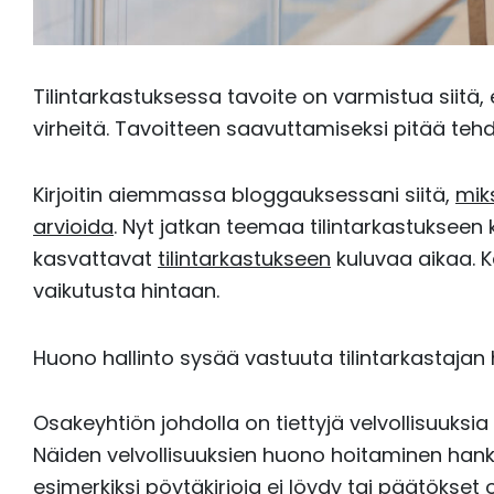
Tilintarkastuksessa tavoite on varmistua siitä, e
virheitä. Tavoitteen saavuttamiseksi pitää tehd
Kirjoitin aiemmassa bloggauksessani siitä,
mik
arvioida
. Nyt jatkan teemaa tilintarkastukseen 
kasvattavat
tilintarkastukseen
kuluvaa aikaa. Kä
vaikutusta hintaan.
Huono hallinto sysää vastuuta tilintarkastajan h
Osakeyhtiön johdolla on tiettyjä velvollisuuksia
Näiden velvollisuuksien huono hoitaminen hankal
esimerkiksi pöytäkirjoja ei löydy tai päätökset o