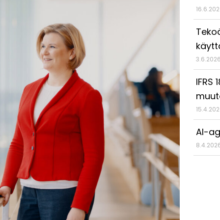
16.6.20
Tekoä
käyt
3.6.202
IFRS 
muut
15.4.20
AI-ag
8.4.202