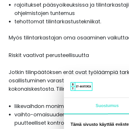
rajoitukset pääsyoikeuksissa ja tilintarkastaj
ohjelmistojen tuntemus
tehottomat tilintarkastustekniikat.
Myös tilintarkastajan oma osaaminen vaikuttaa 
Riskit vaativat perusteellisuutta
Jotkin tilinpäätöksen erät ovat työläämpiä ta
osallistuminen varaston inventaariin voi hauka
kokonaiskestosta. Tilintarkastukseen kuluvaa a
liikevaihdon monimutkaisuus ja suuri volyymi 
Suostumus
vaihto-omaisuuden monimutkaisuus, suuri mä
puutteelliset kontrollit
Tämä sivusto käyttää eväste