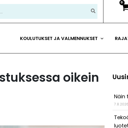
KOULUTUKSET JA VALMENNUKSET
RAJA
astuksessa oikein
Uusi
Näin 
7.8.202
Tekoä
luote