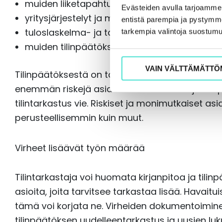
muiden liiketapahtumien monimutkaisuus ja 
Evästeiden avulla tarjoamm
yritysjärjestelyt ja muut poikkeukselliset tap
entistä parempia ja pystymme 
tuloslaskelma- ja tase-erien suuri määrä ti
tarkempia valintoja suostumu
muiden tilinpäätöksessä esitettävien tietoj
VAIN VÄLTTÄMÄTTÖ
Tilinpäätöksestä on tarkastettava vähintään kaik
enemmän riskejä asiakkaan toimintaan ja tilin
tilintarkastus vie. Riskiset ja monimutkaiset as
perusteellisemmin kuin muut.
Virheet lisäävät työn määrää
Tilintarkastaja voi huomata kirjanpitoa ja tilin
asioita, joita tarvitsee tarkastaa lisää. Havaitu
tämä voi korjata ne. Virheiden dokumentoiminen
tilinpäätöksen uudelleentarkastus ja uusien lu