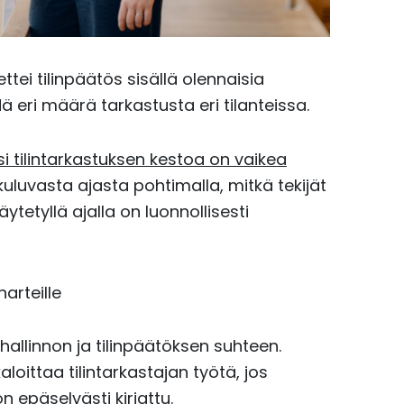
ttei tilinpäätös sisällä olennaisia
ä eri määrä tarkastusta eri tilanteissa.
si tilintarkastuksen kestoa on vaikea
kuluvasta ajasta pohtimalla, mitkä tekijät
ytetyllä ajalla on luonnollisesti
arteille
 hallinnon ja tilinpäätöksen suhteen.
oittaa tilintarkastajan työtä, jos
n epäselvästi kirjattu.