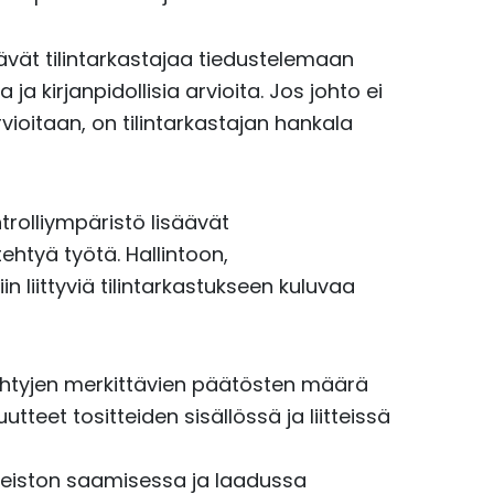
tävät tilintarkastajaa tiedustelemaan
a kirjanpidollisia arvioita. Jos johto ei
vioitaan, on tilintarkastajan hankala
trolliympäristö lisäävät
 tehtyä työtä. Hallintoon,
in liittyviä tilintarkastukseen kuluvaa
tehtyjen merkittävien päätösten määrä
tteet tositteiden sisällössä ja liitteissä
ineiston saamisessa ja laadussa