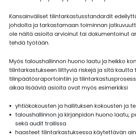
Kansainväliset tilintarkastusstandardit edellyt
johdolta ja tarkastamaan toiminnan jatkuvuutta j
ole näitä asioita arvioinut tai dokumentoinut ar
tehdä työtään.
Myös taloushallinnon huono laatu ja heikko kon
tilintarkastukseen liittyviä riskejä ja sitä kautta
tilinpäätösraportointiin ja tilintarkastusprosessi
aikaa lisääviä asioita ovat myös esimerkiksi
yhtiökokousten ja hallituksen kokousten ja 
taloushallinnon ja kirjanpidon huono laatu, puu
sekä audit trailissa
haasteet tilintarkastuksessa käytettävän a