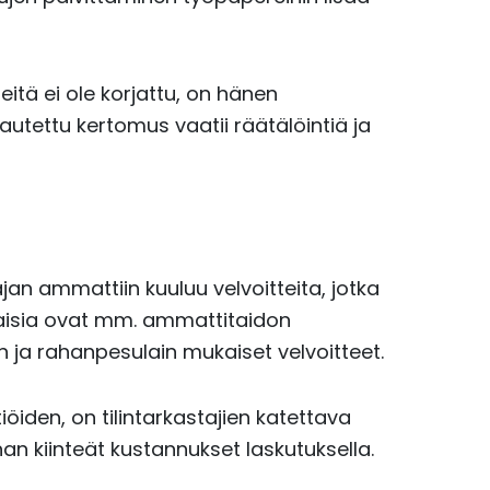
eitä ei ole korjattu, on hänen
utettu kertomus vaatii räätälöintiä ja
jan ammattiin kuuluu velvoitteita, jotka
llaisia ovat mm. ammattitaidon
 ja rahanpesulain mukaiset velvoitteet.
iöiden, on tilintarkastajien katettava
nan kiinteät kustannukset laskutuksella.