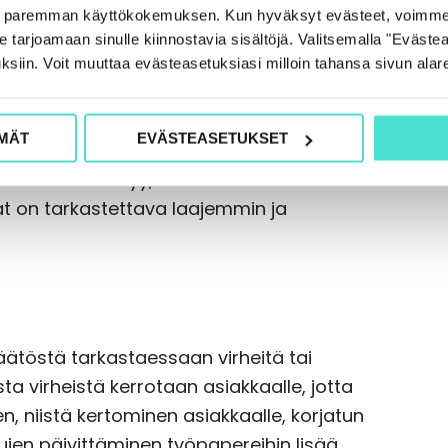
suuri volyymi
e paremman käyttökokemuksen. Kun hyväksyt evästeet, voimme
ahtumat tilikaudella
tarjoamaan sinulle kiinnostavia sisältöjä. Valitsemalla "Evästea
linpäätöksessä
ksiin. Voit muuttaa evästeasetuksiasi milloin tahansa sivun alar
en monimutkaisuus ja suuri määrä.
MÄT
EVÄSTEASETUKSET
ki olennaiset luvut ja tiedot. Mitä
päätökseen liittyy, sen enemmän aikaa
iat on tarkastettava laajemmin ja
päätöstä tarkastaessaan virheitä tai
ista virheistä kerrotaan asiakkaalle, jotta
, niistä kertominen asiakkaalle, korjatun
kujen päivittäminen työpapereihin lisää