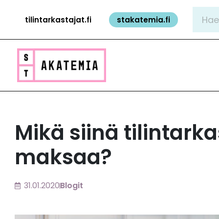
Siirry
Hae:
tilintarkastajat.fi
stakatemia.fi
sisältöön
Mikä siinä tilintark
maksaa?
31.01.2020
Blogit