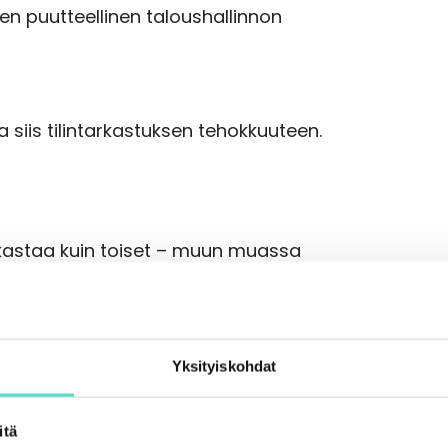
ien puutteellinen taloushallinnon
siis tilintarkastuksen tehokkuuteen.
rkastaa kuin toiset – muun muassa
ta ison palan tarkastuksen
ikaa kasvattavat esimerkiksi
sekä puutteelliset kontrollit
Yksityiskohdat
ärä, hajaantunut sijainti sekä
itä