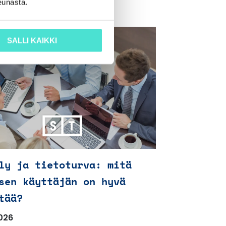
eunasta.
SALLI KAIKKI
ly ja tietoturva: mitä
sen käyttäjän on hyvä
tää?
026