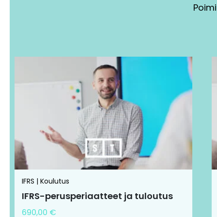
Poimi
Tällä
tuotteella
on
useampi
muunnelma.
Voit
tehdä
valinnat
tuotteen
sivulla.
IFRS | Koulutus
IFRS-perusperiaatteet ja tuloutus
690,00
€