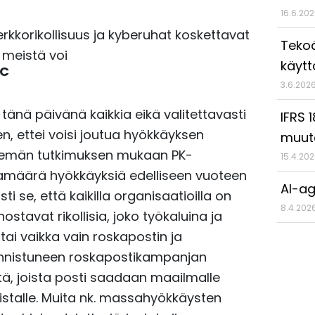
16.6.20
rkkorikollisuus ja kyberuhat koskettavat
Tekoä
 meistä voi
käyt
C
3.6.202
 tänä päivänä kaikkia eikä valitettavasti
IFRS 
, ettei voisi joutua hyökkäyksen
muut
tekemän tutkimuksen mukaan PK-
15.4.20
plamäärä hyökkäyksiä edelliseen vuoteen
AI-ag
 se, että kaikilla organisaatioilla on
8.4.202
stavat rikollisia, joko työkaluina ja
ai vaikka vain roskapostin ja
 onnistuneen roskapostikampanjan
itä, joista posti saadaan maailmalle
istalle. Muita nk. massahyökkäysten