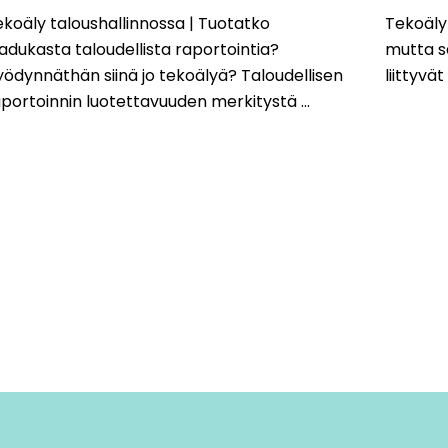
koäly taloushallinnossa | Tuotatko
Tekoäly
adukasta taloudellista raportointia?
mutta s
ödynnäthän siinä jo tekoälyä? Taloudellisen
liittyvä
portoinnin luotettavuuden merkitystä ...