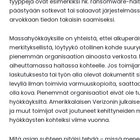
tyyppejä ovat esimerkiksi nk. ransomware-haitt
päästyään sotkevat tai salaavat järjestelmäss
arvokkaan tiedon takaisin saamiseksi.
Massahyökkäyksille on yhteistä, ettei alkuperäi
merkityksellistä, löytyykö otollinen kohde suu
pienemmän organisaation ainoasta verkosta. 
aiheuttamassa haitassa kohteelle. Jos toimijan
laskutuksesta tai työn alla olevat dokumentit 
levyllä ilman toimivia varmuuskopioita, saattaa
olla kova. Pienemmät organisaatiot eivät ole
hyökkäyksiltä. Amerikkalaisen Verizonin julka
ja muut toimijat ovat joutuneet kehittyneiden 
hyökkäysten kohteiksi viime vuonna.
Mitä asian suhteen pitäisi tehdä – missä mene