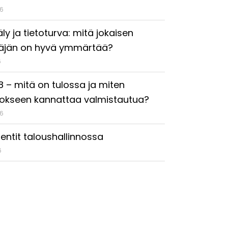
26
ly ja tietoturva: mitä jokaisen
täjän on hyvä ymmärtää?
6
18 – mitä on tulossa ja miten
okseen kannattaa valmistautua?
26
entit taloushallinnossa
6