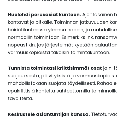
Huolehdi perusasiat kuntoon.
Ajantasainen h
kantavat jo pitkälle. Toiminnan jatkuvuuden k
häiriötilanteessa yleensä nopein, ja mahdollis
normaaliin toimintaan. Esimerkiksi nk. ranso
nopeastikin, jos järjestelmät kyetään palautta
varmuuskopioista takaisin toimintakuntoon.
Tunnista toimintasi kriittisimmät osat
ja nii
suojauksesta, päivityksistä ja varmuuskopioista
mahdollistakaan suojata täydellisesti. Rahaa 
epäkriittisiä kohteita suhteettomilla toiminnoil
tavoitteita.
Keskustele asiantuntijan kanssa.
Tietoturvaa