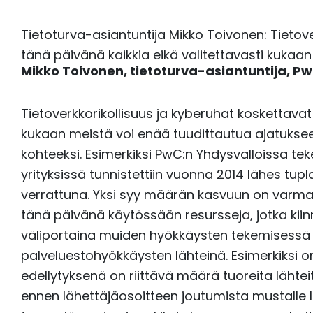
Tietoturva-asiantuntija Mikko Toivonen: Tietove
tänä päivänä kaikkia eikä valitettavasti kukaan
Mikko Toivonen, tietoturva-asiantuntija,
Pw
Tietoverkkorikollisuus ja kyberuhat koskettavat
kukaan meistä voi enää tuudittautua ajatukseen
kohteeksi. Esimerkiksi PwC:n Yhdysvalloissa 
yrityksissä tunnistettiin vuonna 2014 lähes tu
verrattuna. Yksi syy määrän kasvuun on varmasti
tänä päivänä käytössään resursseja, jotka kiinno
väliportaina muiden hyökkäysten tekemisessä t
palveluestohyökkäysten lähteinä. Esimerkiksi
edellytyksenä on riittävä määrä tuoreita lähte
ennen lähettäjäosoitteen joutumista mustalle l