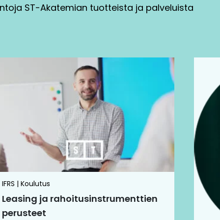
ntoja ST-Akatemian tuotteista ja palveluista
Tällä
tuotteella
on
useampi
muunnelma.
Voit
tehdä
valinnat
tuotteen
sivulla.
IFRS | Koulutus
Leasing ja rahoitusinstrumenttien
perusteet