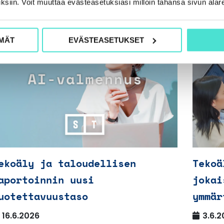
ksiin. Voit muuttaa evästeasetuksiasi milloin tahansa sivun alar
MÄT
EVÄSTEASETUKSET
ekoäly ja taloudellisen
Tekoä
aportoinnin uusi
jokai
uotettavuustaso
ymmär
16.6.2026
3.6.2