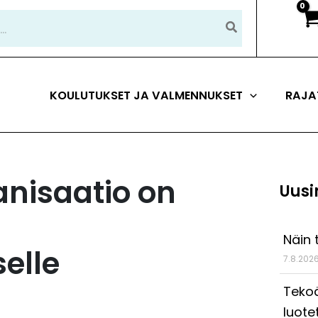
KOULUTUKSET JA VALMENNUKSET
RAJA
nisaatio on
Uusi
Näin 
elle
7.8.202
Tekoä
luote