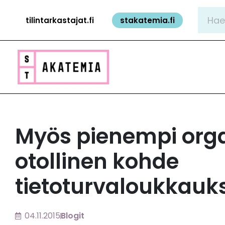
Siirry
Hae:
tilintarkastajat.fi
stakatemia.fi
sisältöön
Myös pienempi orga
otollinen kohde
tietoturvaloukkauks
04.11.2015
Blogit