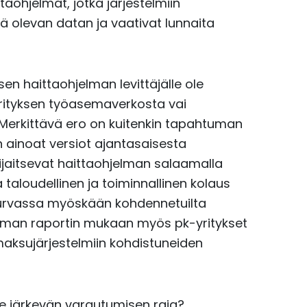
aohjelmat, jotka järjestelmiin
ä olevan datan ja vaativat lunnaita
sen haittaohjelman levittäjälle ole
ryrityksen työasemaverkosta vai
Merkittävä ero on kuitenkin tapahtuman
 ainoat versiot ajantasaisesta
sijaitsevat haittaohjelman salaamalla
 taloudellinen ja toiminnallinen kolaus
 turvassa myöskään kohdennetuilta
iseman raportin mukaan myös pk-yritykset
maksujärjestelmiin kohdistuneiden
e järkevän varautumisen raja?