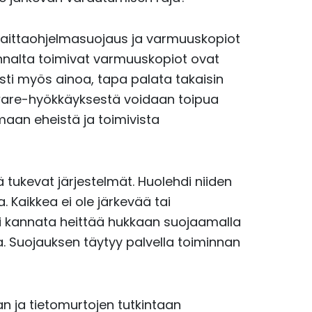
aittaohjelmasuojaus ja varmuuskopiot
annalta toimivat varmuuskopiot ovat
esti myös ainoa, tapa palata takaisin
mware-hyökkäyksestä voidaan toipua
maan eheistä ja toimivista
tä tukevat järjestelmät. Huolehdi niiden
. Kaikkea ei ole järkevää tai
ei kannata heittää hukkaan suojaamalla
la. Suojauksen täytyy palvella toiminnan
n ja tietomurtojen tutkintaan