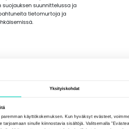
n suojauksen suunnittelussa ja
ahtuneita tietomurtoja ja
ehkäisemissä.
Yksityiskohdat
itä
e paremman käyttökokemuksen. Kun hyväksyt evästeet, voimme
Lisää samasta aiheesta
tarjoamaan sinulle kiinnostavia sisältöjä. Valitsemalla "Evästea