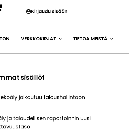
Kirjaudu sisään
TON
VERKKOKIRJAT
TIETOA MEISTÄ
mmat sisällöt
tekoäly jalkautuu taloushallintoon
6
ly ja taloudellisen raportoinnin uusi
ttavuustaso