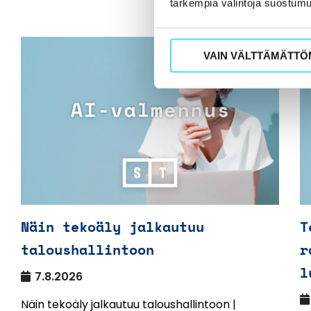
tarkempia valintoja suostumu
VAIN VÄLTTÄMÄTTÖ
Näin tekoäly jalkautuu
T
taloushallintoon
r
l
7.8.2026
Näin tekoäly jalkautuu taloushallintoon |