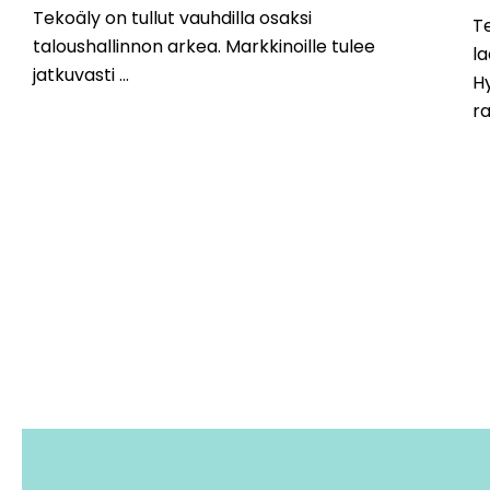
Tekoäly on tullut vauhdilla osaksi
Te
taloushallinnon arkea. Markkinoille tulee
la
jatkuvasti ...
Hy
ra