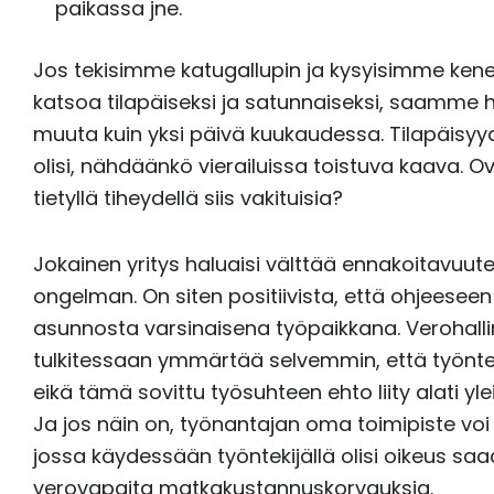
paikassa jne.
Jos tekisimme katugallupin ja kysyisimme kenel
katsoa tilapäiseksi ja satunnaiseksi, saamme 
muuta kuin yksi päivä kuukaudessa. Tilapäisyy
olisi, nähdäänkö vierailuissa toistuva kaava. Ova
tietyllä tiheydellä siis vakituisia?
Jokainen yritys haluaisi välttää ennakoitavuut
ongelman. On siten positiivista, että ohjeeseen
asunnosta varsinaisena työpaikkana. Verohalli
tulkitessaan ymmärtää selvemmin, että työnteki
eikä tämä sovittu työsuhteen ehto liity alati y
Ja jos näin on, työnantajan oma toimipiste voi o
jossa käydessään työntekijällä olisi oikeus saa
verovapaita matkakustannuskorvauksia.