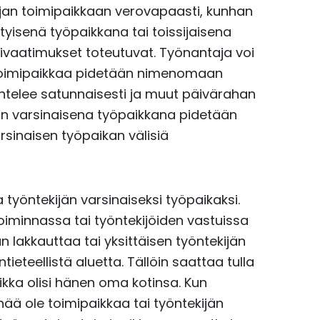
jan toimipaikkaan verovapaasti, kunhan
tyisenä työpaikkana tai toissijaisena
rivaatimukset toteutuvat. Työnantaja voi
 toimipaikkaa pidetään nimenomaan
entelee satunnaisesti ja muut päivärahan
ijän varsinaisena työpaikkana pidetään
rsinaisen työpaikan välisiä
 työntekijän varsinaiseksi työpaikaksi.
toiminnassa tai työntekijöiden vastuissa
 lakkauttaa tai yksittäisen työntekijän
eteellistä aluetta. Tällöin saattaa tulla
ikka olisi hänen oma kotinsa. Kun
enää ole toimipaikkaa tai työntekijän