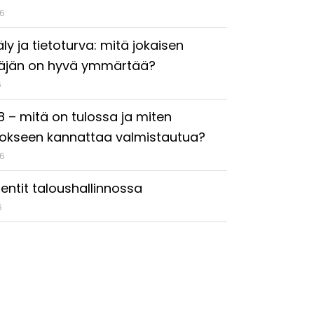
26
ly ja tietoturva: mitä jokaisen
täjän on hyvä ymmärtää?
6
18 – mitä on tulossa ja miten
okseen kannattaa valmistautua?
26
entit taloushallinnossa
6