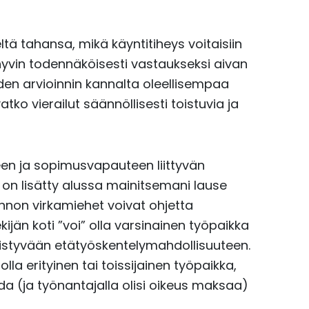
tä tahansa, mikä käyntitiheys voitaisiin
hyvin todennäköisesti vastaukseksi aivan
den arvioinnin kannalta oleellisempaa
tko vierailut säännöllisesti toistuvia ja
een ja sopimusvapauteen liittyvän
 on lisätty alussa mainitsemani lause
nnon virkamiehet voivat ohjetta
jän koti ”voi” olla varsinainen työpaikka
leistyvään etätyöskentelymahdollisuuteen.
lla erityinen tai toissijainen työpaikka,
da (ja työnantajalla olisi oikeus maksaa)