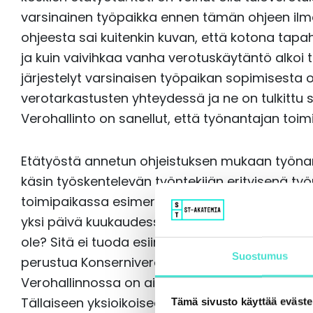
varsinainen työpaikka ennen tämän ohjeen ilm
ohjeesta sai kuitenkin kuvan, että kotona tap
ja kuin vaivihkaa vanha verotuskäytäntö alkoi
järjestelyt varsinaisen työpaikan sopimisesta 
verotarkastusten yhteydessä ja ne on tulkittu
Verohallinto on sanellut, että työnantajan toim
Etätyöstä annetun ohjeistuksen mukaan työnan
käsin työskentelevän työntekijän erityisenä ty
toimipaikassa esimerkiksi keskimäärin yhden 
yksi päivä kuukaudessa on ohjeen mukaan satun
ole? Sitä ei tuoda esiin, mihin tämä esimerkin
Suostumus
perustua Konserniverokeskuksen yksittäistapa
Verohallinnossa on ainakin osittain alettu käy
Tällaiseen yksioikoiseen työpäivien määrään p
Tämä sivusto käyttää eväste