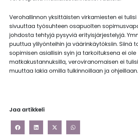
Verohallinnon yksittäisten virkamiesten ei tuli
sivuuttaa työsuhteen osapuolten sopimusvap
johdosta tehtyjä pysyviä erityisjärjestelyjä. Y
puuttua ylilyönteihin ja väärinkäytöksiin. Siinä
sopimisen asiallisin syin ja tarkoituksena ei ol
matkakustannuksilla, veroviranomaisen ei tuli
muuttaa lakia omilla tulkinnoillaan ja ohjeillaan.
Jaa artikkeli