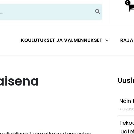
KOULUTUKSET JA VALMENNUKSET
RAJA
aisena
Uusi
Näin 
7.8.202
Tekoä
luote
n puolivälissä työmatkakustannusten