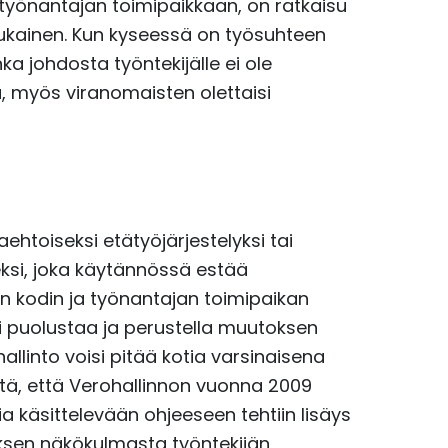
n työnantajan toimipaikkaan, on ratkaisu
ukainen. Kun kyseessä on työsuhteen
ka johdosta työntekijälle ei ole
a, myös viranomaisten olettaisi
aehtoiseksi etätyöjärjestelyksi tai
ksi, joka käytännössä estää
kodin ja työnantajan toimipaikan
isi puolustaa ja perustella muutoksen
allinto voisi pitää kotia varsinaisena
itä, että Verohallinnon vuonna 2009
käsittelevään ohjeeseen tehtiin lisäys
tuksen näkökulmasta työntekijän