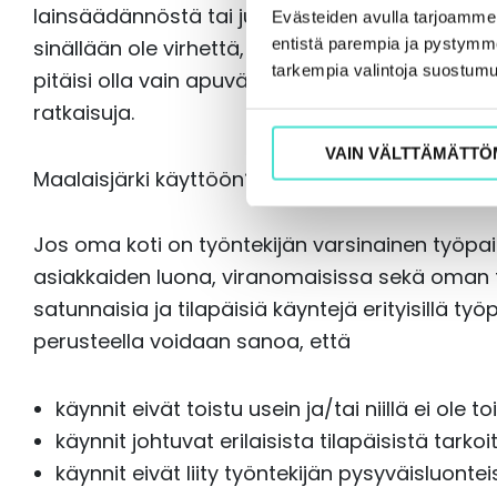
lainsäädännöstä tai julkaistusta oikeuskäytän
Evästeiden avulla tarjoamm
entistä parempia ja pystymme 
sinällään ole virhettä, vaan virhe piilee siinä, e
tarkempia valintoja suostumu
pitäisi olla vain apuväline, jonka perusteella t
ratkaisuja.
VAIN VÄLTTÄMÄTTÖ
Maalaisjärki käyttöön?
Jos oma koti on työntekijän varsinainen työpai
asiakkaiden luona, viranomaisissa sekä oman 
satunnaisia ja tilapäisiä käyntejä erityisillä työ
perusteella voidaan sanoa, että
käynnit eivät toistu usein ja/tai niillä ei ole
käynnit johtuvat erilaisista tilapäisistä tarkoi
käynnit eivät liity työntekijän pysyväisluont