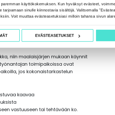
nöstä. Arvioni mukaan ohjeessa ei
e paremman käyttökokemuksen. Kun hyväksyt evästeet, voimme
tarjoamaan sinulle kiinnostavia sisältöjä. Valitsemalla "Evästea
ttä ohjetta luetaan lakina. Oikeasti sen
ksiin. Voit muuttaa evästeasetuksiasi milloin tahansa sivun alar
ehdään kokonaisharkintaan liittyviä
MÄT
EVÄSTEASETUKSET
kka, niin maalaisjärjen mukaan käynnit
työnantajan toimipaikoissa ovat
paikoilla, jos kokonaistarkastelun
 toistuvaa kaavaa
tuksista
eiseen vastuuseen tai tehtävään ko.