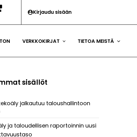
Kirjaudu sisään
TON
VERKKOKIRJAT
TIETOA MEISTÄ
mmat sisällöt
tekoäly jalkautuu taloushallintoon
6
ly ja taloudellisen raportoinnin uusi
ttavuustaso