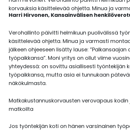
korvauksia käsittelevää ohjetta. Minua ja var
Harri Hirvonen,
Kansainvälisen henkilöverot
Verohallinto päivitti helmikuun puolivälissä 
käsittelevää ohjetta. Minua ja varmasti mont
jälkeen ohjeeseen lisätty lause: ”Palkansaajan 
työpaikkansa”. Moni yritys on ollut viime vuos
yhteydessä: on sovittu asiallisesti työntekijän
työpaikkansa, mutta asia ei tunnukaan päte
näkökulmasta.
Matkakustannuskorvausten verovapaus kodin ja
matkoilta
Jos työntekijän koti on hänen varsinainen työp