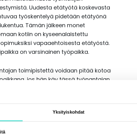
estymistä. Uudesta etätyötä koskevasta
ahtuvaa työskentelyä pidetään etätyönä
 tiukentua. Tämän jälkeen monet
omaan kotiin on kyseenalaistettu
 sopimuksiksi vapaaehtoisesta etätyöstä.
ipaikka on varsinainen työpaikka.
tajan toimipistettä voidaan pitää kotoa
öpaikkana, jos hän käy tässä työnantajan
päivän kuukaudessa. Tämän perusteella
naista ja tilapäistä – ja useampi ei
omainen ohje perustuu. Se saattaisi
Yksityiskohdat
uksessa antamaan ratkaisuun, jota
ttää kiveen hakattuna sääntönä.
erustuvaan ohjeeseen ei löydy tukea
itä