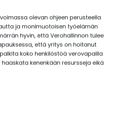
si voimassa olevan ohjeen perusteella
autta ja monimuotoisen työelämän
mmärrän hyvin, että Verohallinnon tulee
 tapauksessa, että yritys on hoitanut
e palkita koko henkilöstöä verovapailla
si haaskata kenenkään resursseja eikä