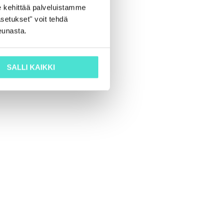
 kehittää palveluistamme
setukset" voit tehdä
eunasta.
SALLI KAIKKI