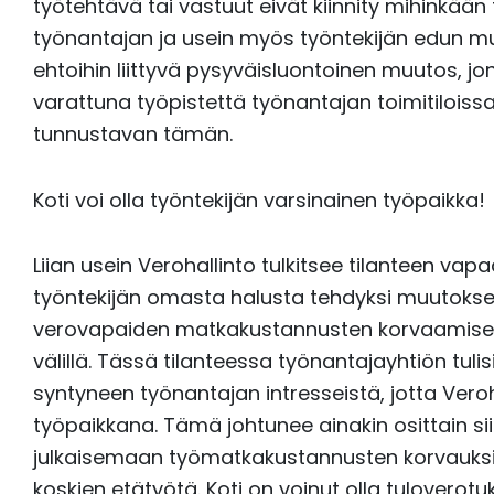
työtehtävä tai vastuut eivät kiinnity mihinkää
työnantajan ja usein myös työntekijän edun m
ehtoihin liittyvä pysyväisluontoinen muutos, jon
varattuna työpistettä työnantajan toimitiloiss
tunnustavan tämän.
Koti voi olla työntekijän varsinainen työpaikka!
Liian usein Verohallinto tulkitsee tilanteen vapa
työntekijän omasta halusta tehdyksi muutokse
verovapaiden matkakustannusten korvaamisen 
välillä. Tässä tilanteessa työnantajayhtiön tul
syntyneen työnantajan intresseistä, jotta Veroh
työpaikkana. Tämä johtunee ainakin osittain si
julkaisemaan työmatkakustannusten korvauksia 
koskien etätyötä. Koti on voinut olla tulovero