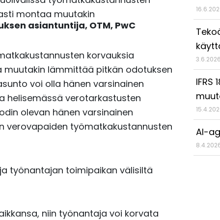
16.6.20
masti montaa muutakin
uksen asiantuntija,
OTM,
PwC
Tekoä
käyt
työmatkakustannusten korvauksia
3.6.202
aa muutakin lämmittää pitkän odotuksen
IFRS 
asunto voi olla hänen varsinainen
muut
ina helisemässä verotarkastusten
15.4.20
 kodin olevan hänen varsinainen
vän verovapaiden työmatkakustannusten
AI-ag
8.4.202
 työnantajan toimipaikan välisiltä
aikkansa, niin työnantaja voi korvata