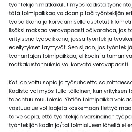
työntekijän matkakulut myös kodista työnanta
tätä toimipaikkaa voidaan pitää työntekijän eri
työpaikkana ja korvaamiselle asetetut kilomet
lisäksi maksaa verovapaasti päivärahaa, jos
erityisenä työpaikkana, jossa työntekijä työsk
edellytykset täyttyvät. Sen sijaan, jos työntek
työnantajan toimipaikkaa, ei kodin ja tämän va
matkakustannuksia voi korvata verovapaasti.
Koti on voitu sopia jo työsuhdetta solmittaessa
Kodista voi myös tulla tällainen, kun yrityksen 
tapahtuu muutoksia. Yhtiön toimipaikka voidaan
vastuualue voi laajeta koskemaan tiettyä maanti
tarve sopia, että työntekijän varsinainen työpa
työntekijän kodin ja/tai toimialueen lähellä ei 