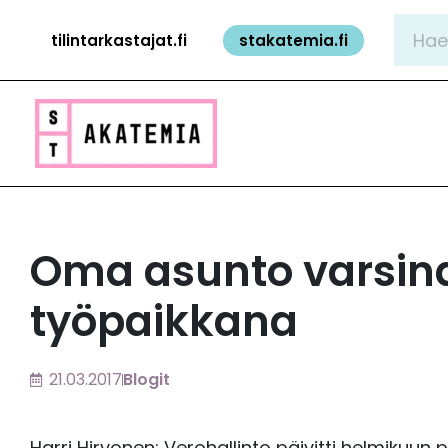
Siirry
Hae:
tilintarkastajat.fi
stakatemia.fi
sisältöön
Oma asunto varsin
työpaikkana
21.03.2017
Blogit
Harri Hirvonen: Verohallinto päivitti helmikuu