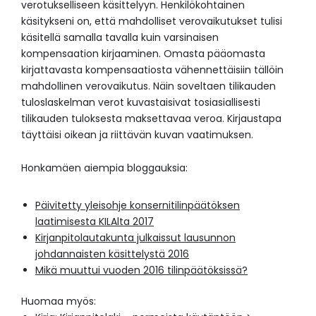
verotukselliseen käsittelyyn. Henkilökohtainen
käsitykseni on, että mahdolliset verovaikutukset tulisi
käsitellä samalla tavalla kuin varsinaisen
kompensaation kirjaaminen. Omasta pääomasta
kirjattavasta kompensaatiosta vähennettäisiin tällöin
mahdollinen verovaikutus. Näin soveltaen tilikauden
tuloslaskelman verot kuvastaisivat tosiasiallisesti
tilikauden tuloksesta maksettavaa veroa. Kirjaustapa
täyttäisi oikean ja riittävän kuvan vaatimuksen.
Honkamäen aiempia bloggauksia:
Päivitetty yleisohje konsernitilinpäätöksen
laatimisesta KILAlta 2017
Kirjanpitolautakunta julkaissut lausunnon
johdannaisten käsittelystä 2016
Mikä muuttui vuoden 2016 tilinpäätöksissä?
Huomaa myös: