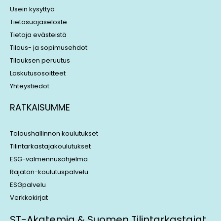
n
Usein kysyttyä
Tietosuojaseloste
Tietoja evästeistä
Tilaus- ja sopimusehdot
Tilauksen peruutus
Laskutusosoitteet
Yhteystiedot
RATKAISUMME
Taloushallinnon koulutukset
Tilintarkastajakoulutukset
ESG-valmennusohjelma
Rajaton-koulutuspalvelu
ESGpalvelu
Verkkokirjat
ST-Akatemia & Suomen Tilintarkastajat