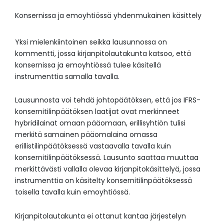
Konsernissa ja emoyhtiössä yhdenmukainen käsittely
Yksi mielenkiintoinen seikka lausunnossa on
kommentti, jossa kirjanpitolautakunta katsoo, että
konsernissa ja emoyhtiössä tulee käsitellä
instrumenttia samalla tavalla.
Lausunnosta voi tehdä johtopäätöksen, että jos IFRS-
konsernitilinpäätöksen laatijat ovat merkinneet
hybridilainat omaan pääomaan, erillisyhtiön tulisi
merkitä samainen pääomalaina omassa
erillistilinpäätöksessä vastaavalla tavalla kuin
konsernitilinpäätöksessä. Lausunto saattaa muuttaa
merkittävästi vallalla olevaa kirjanpitokäsittelyä, jossa
instrumenttia on käsitelty konsernitilinpäätöksessä
toisella tavalla kuin emoyhtiössä.
Kirjanpitolautakunta ei ottanut kantaa järjestelyn