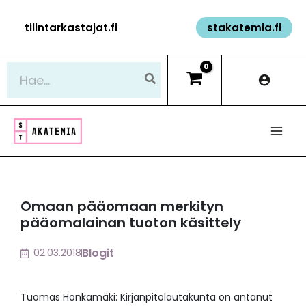
Siirry
tilintarkastajat.fi
stakatemia.fi
sisältöön
Hae:
Omaan pääomaan merkityn
pääomalainan tuoton käsittely
Blogit
02.03.2018
Tuomas Honkamäki: Kirjanpitolautakunta on antanut