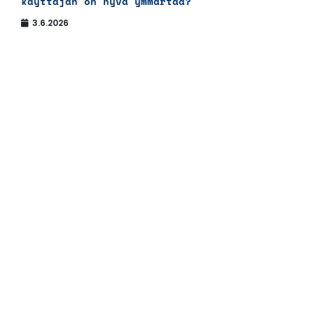
käyttäjän on hyvä ymmärtää?
3.6.2026