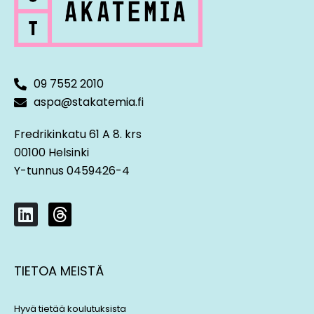
09 7552 2010
aspa@stakatemia.fi
Fredrikinkatu 61 A 8. krs
00100 Helsinki
Y-tunnus 0459426-4
L
T
i
h
n
r
k
e
TIETOA MEISTÄ
e
a
d
d
i
s
Hyvä tietää koulutuksista