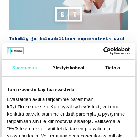
Tekoäly ja taloudellisen raportoinnin uusi
luotettavuustaso
16.6.2026
Suostumus
Yksityiskohdat
Tietoja
Tämä sivusto käyttää evästeitä
Evästeiden avulla tarjoamme paremman
käyttökokemuksen. Kun hyväksyt evästeet, voimme
kehittää palveluistamme entistä parempia ja pystymme
tarjoamaan sinulle kiinnostavia sisältöjä. Valitsemalla
"Evästeasetukset" voit tehdä tarkempia valintoja
suostumuksiin. Voit muuttaa evästeasetuksiasi milloin