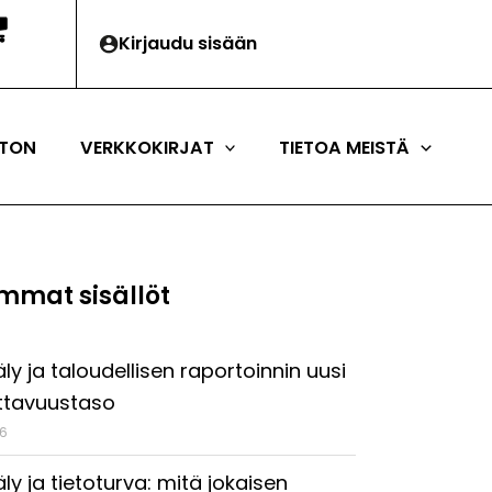
Kirjaudu sisään
TON
VERKKOKIRJAT
TIETOA MEISTÄ
mmat sisällöt
ly ja taloudellisen raportoinnin uusi
ttavuustaso
26
ly ja tietoturva: mitä jokaisen