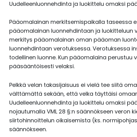
Uudelleenluonnehdinta ja luokittelu omaksi p
Pääomalainan merkitsemispaikalla taseessa e
pääomalainan luonnehdintaan ja luokitteluun v
merkitys pääomalainan oman pääoman luonte
luonnehdintaan verotuksessa. Verotuksessa ins
todellinen luonne. Kun pääomalaina perustuu v
pääsääntöisesti velaksi.
Pelkkä velan takasijaisuus ei vielä tee siitä
välttämättä sekään, että velka täyttäisi omaa
Uudelleenluonnehdinta ja luokittelu omaksi pä
nojautumalla VML 28 §:n säännökseen veron kie
siirtohinnoittelun oikaisemista (ks. normipohja
säännökseen.