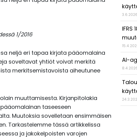
käyt
3.6.202
IFRS 
hdessä 1/2016
muut
15.4.20
ssa neljä eri tapaa kirjata pääomalaina
AI-ag
a soveltavat yhtiöt voivat merkitä
8.4.202
ista merkitsemistavoista aiheutunee
Talou
käytt
tolain muuttamisesta. Kirjanpitolakia
24.3.20
a pääomalainan taseeseen
salta. Muutoksia sovelletaan ensimmäisen
lkeen. Tarkastelemme tässä artikkelissa
eessa ja jakokelpoisten varojen