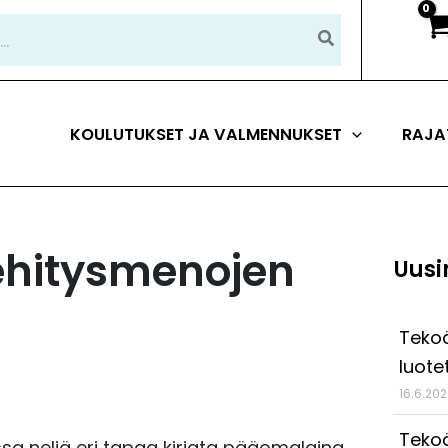
KOULUTUKSET JA VALMENNUKSET
RAJA
ehitysmenojen
Uusi
Tekoä
luote
16.6.20
Tekoä
ssa neljä eri tapaa kirjata pääomalaina