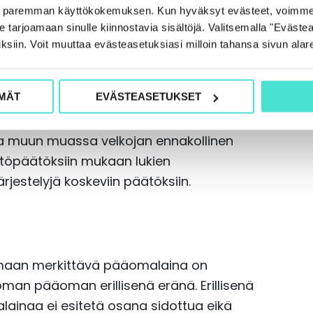
e paremman käyttökokemuksen. Kun hyväksyt evästeet, voimme
la muun muassa velan koron
tarjoamaan sinulle kiinnostavia sisältöjä. Valitsemalla "Evästea
inen erilaisin kovenantein siitä, että
ksiin. Voit muuttaa evästeasetuksiasi milloin tahansa sivun alar
allituksen jäsenten nimeämiseen ja
ttyjä oikeuksia sekä oikeus saada
MÄT
EVÄSTEASETUKSET
olla muun muassa velkojan ennakollinen
yttöpäätöksiin mukaan lukien
rjestelyjä koskeviin päätöksiin.
äomaan merkittävä pääomalaina on
a oman pääoman erillisenä eränä. Erillisenä
lainaa ei esitetä osana sidottua eikä