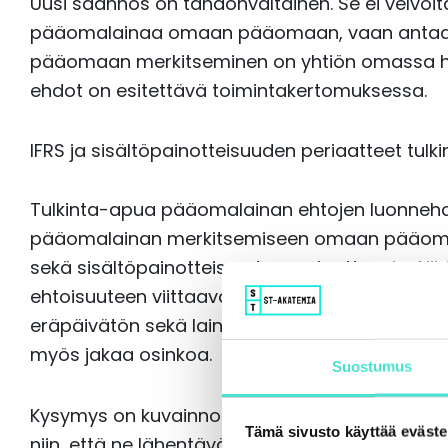
Uusi säännös on tahdonvaltainen. Se ei velvoi
pääomalainaa omaan pääomaan, vaan antaa 
pääomaan merkitseminen on yhtiön omassa ha
ehdot on esitettävä toimintakertomuksessa.
IFRS ja sisältöpainotteisuuden periaatteet tul
Tulkinta-apua pääomalainan ehtojen luonneh
pääomalainan merkitsemiseen omaan pääoma
sekä sisältöpainotteisuuden periaatteesta.
ehtoisuuteen viittaavat erityisesti, että lainan
eräpäivätön sekä lainan tuoton (koron) maksu o
myös jakaa osinkoa.
Suostumus
Kysymys on kuvainnollisesti velan virittämises
Tämä sivusto käyttää eväste
niin, että ne lähentävät velan taloudellista l