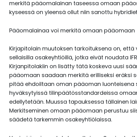
merkitä pääomalainan taseessa omaan pääomaan
kyseessä on yleensä ollut niin sanottu hybrid
Pääomalainaa voi merkitä omaan pääomaan
Kirjapitolain muutoksen tarkoituksena on, että
sellaisilla osakeyhtiöillä, jotka eivät noudata 
Kirjanpitolakiin on lisätty tätä koskeva uusi
pääomaan saadaan merkitä erilliseksi eräksi s
pitää ehdoiltaan oman pääoman luonteisena si
hyväksytyissä tilinpäätösstandardeissa omaa
edellytetään. Muussa tapauksessa tällainen l
Merkitseminen omaan pääomaan perustuu siis ki
säädetä tarkemmin osakeyhtiölaissa.