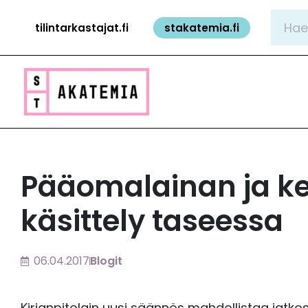
Siirry
Hae:
tilintarkastajat.fi
stakatemia.fi
sisältöön
Pääomalainan ja k
käsittely taseessa
06.04.2017
Blogit
Kirjanpitolain uusi säännös mahdollistaa jatko