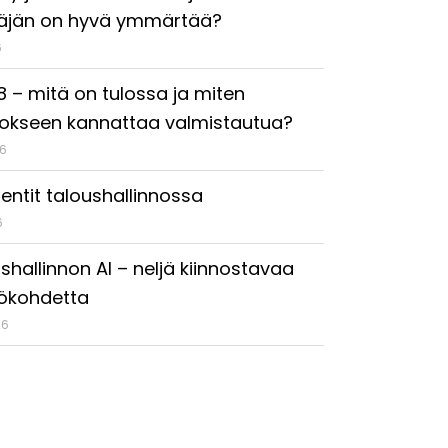
täjän on hyvä ymmärtää?
6
18 – mitä on tulossa ja miten
okseen kannattaa valmistautua?
26
entit taloushallinnossa
6
shallinnon AI – neljä kiinnostavaa
ökohdetta
26