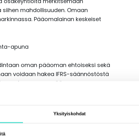
ta osakeyhtiöitä merkitsemään
siihen mahdollisuuden. Omaan
rkinnassa. Pääomalainan keskeiset
kinta-apuna
dintaan oman pääoman ehtoiseksi sekä
an voidaan hakea IFRS-säännöstöstä
 Niiden mukaan oman pääoman
 takaisinmaksu on takasijainen, laina on
n mahdollinen vain, jos yhtiö voisi
Yksityiskohdat
tä eli velan ominaisuuksien lisäämisestä
itä
uonnetta oman pääoman ehtoiseksi.