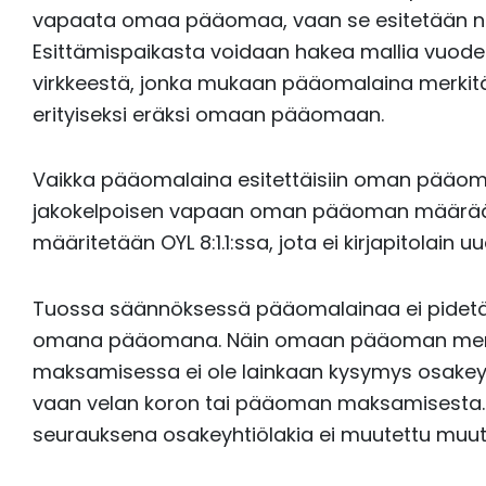
vapaata omaa pääomaa, vaan se esitetään nä
Esittämispaikasta voidaan hakea mallia vuoden 
virkkeestä, jonka mukaan pääomalaina merkit
erityiseksi eräksi omaan pääomaan.
Vaikka pääomalaina esitettäisiin oman pääoman 
jakokelpoisen vapaan oman pääoman määrä
määritetään OYL 8:1.1:ssa, jota ei kirjapitolain
Tuossa säännöksessä pääomalainaa ei pide
omana pääomana. Näin omaan pääoman merkit
maksamisessa ei ole lainkaan kysymys osakeyhti
vaan velan koron tai pääoman maksamisesta. Ki
seurauksena osakeyhtiölakia ei muutettu muutoi