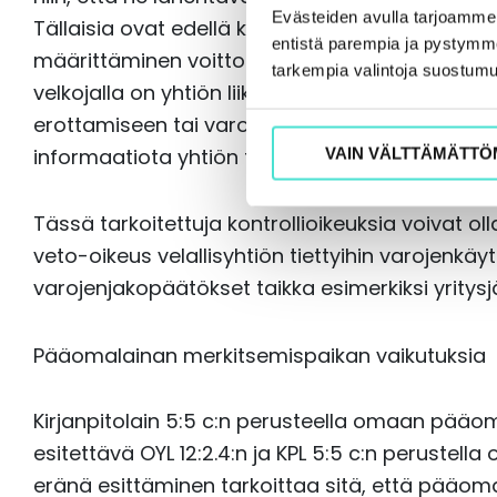
Evästeiden avulla tarjoamm
Tällaisia ovat edellä kuvattujen ehtojen ohel
entistä parempia ja pystymme 
määrittäminen voitto-osuusehtoisena sekä sopim
tarkempia valintoja suostumu
velkojalla on yhtiön liiketoimintapäätöksiin, h
erottamiseen tai varojen käyttöön liittyviä tie
informaatiota yhtiön taloudellisesta tilasta.
VAIN VÄLTTÄMÄTTÖ
Tässä tarkoitettuja kontrollioikeuksia voivat 
veto-oikeus velallisyhtiön tiettyihin varojenkä
varojenjakopäätökset taikka esimerkiksi yritysjä
Pääomalainan merkitsemispaikan vaikutuksia
Kirjanpitolain 5:5 c:n perusteella omaan pä
esitettävä OYL 12:2.4:n ja KPL 5:5 c:n perustell
eränä esittäminen tarkoittaa sitä, että pääoma