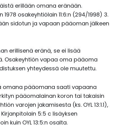
istä erillään omana eränään.
1978 osakeyhtiölain 11:6:n (294/1998) 3.
ään sidotun ja vapaan pääoman jälkeen
erillisenä eränä, se ei lisää
ä. Osakeyhtiön vapaa oma pääoma
 uudistuksen yhteydessä ole muutettu.
tä omana pääomana saati vapaana
yn pääomalainan koron tai takaisin
ön varojen jakamisesta (ks. OYL 13:1.1),
rjanpitolain 5:5 c lisäyksen
n kuin OYL 13:5:n osalta.