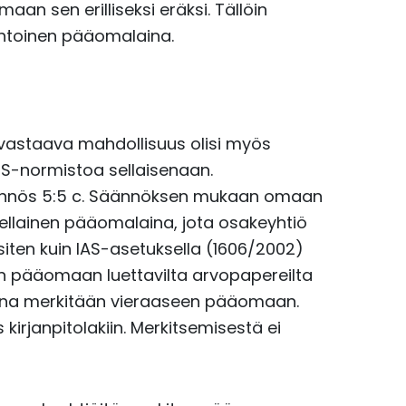
 sen erilliseksi eräksi. Tällöin
iehtoinen pääomalaina.
 vastaava mahdollisuus olisi myös
IFRS-normistoa sellaisenaan.
 säännös 5:5 c. Säännöksen mukaan omaan
ellainen pääomalaina, jota osakeyhtiö
ten kuin IAS-asetuksella (1606/2002)
n pääomaan luettavilta arvopapereilta
aina merkitään vieraaseen pääomaan.
rjanpitolakiin. Merkitsemisestä ei