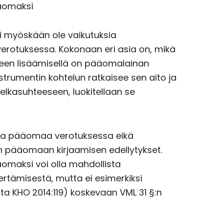
ääomaksi
i myöskään ole vaikutuksia
erotuksessa. Kokonaan eri asia on, mikä
en lisäämisellä on pääomalainan
trumentin kohtelun ratkaisee sen aito ja
elkasuhteeseen, luokitellaan se
 omaa pääomaa verotuksessa eikä
n pääomaan kirjaamisen edellytykset.
äomaksi voi olla mahdollista
rtämisestä, mutta ei esimerkiksi
sta KHO 2014:119) koskevaan VML 31 §:n