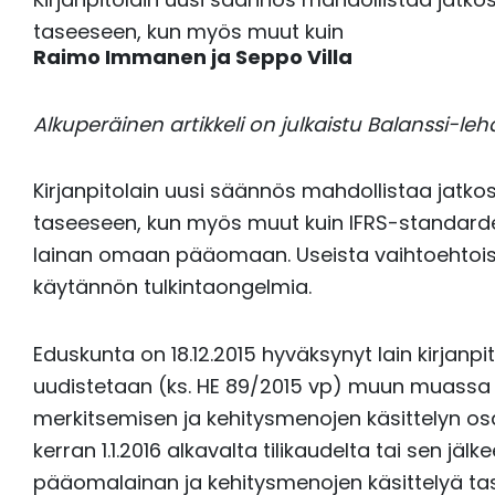
taseeseen, kun myös muut kuin
Raimo Immanen ja Seppo Villa
Alkuperäinen artikkeli on julkaistu Balanssi-le
Kirjanpitolain uusi säännös mahdollistaa jatko
taseeseen, kun myös muut kuin IFRS-standardej
lainan omaan pääomaan. Useista vaihtoehtois
käytännön tulkintaongelmia.
Eduskunta on 18.12.2015 hyväksynyt lain kirjanpi
uudistetaan (ks. HE 89/2015 vp) muun muass
merkitsemisen ja kehitysmenojen käsittelyn o
kerran 1.1.2016 alkavalta tilikaudelta tai sen jä
pääomalainan ja kehitysmenojen käsittelyä tas