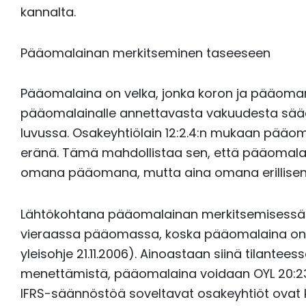
kannalta.
Pääomalainan merkitseminen taseeseen
Pääomalaina on velka, jonka koron ja pääoman
pääomalainalle annettavasta vakuudesta sääd
luvussa. Osakeyhtiölain 12:2.4:n mukaan pääom
eränä. Tämä mahdollistaa sen, että pääomalai
omana pääomana, mutta aina omana erillisen
Lähtökohtana pääomalainan merkitsemisessä t
vieraassa pääomassa, koska pääomalaina on v
yleisohje 21.11.2006). Ainoastaan siinä tilant
menettämistä, pääomalaina voidaan OYL 20:23
IFRS-säännöstöä soveltavat osakeyhtiöt ovat ku