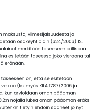
 maksusta, viimesijaisuudesta ja
etään osakeyhtiölain (624/2006) 12.
alainat merkitään taseeseen erillisenä
na esitetään taseessa joko vieraana tai
ä eränään.
aseeseen on, että se esitetään
elkaa (ks. myös KILA 1787/2006 ja
eessa, kun arvioidaan oman pääoman
.2:n nojalla lukea oman pääoman eräksi.
itenkin tietyin ehdoin saaneet jo nyt