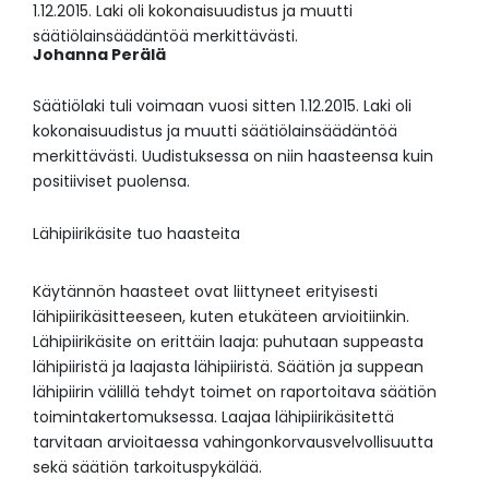
1.12.2015. Laki oli kokonaisuudistus ja muutti
säätiölainsäädäntöä merkittävästi.
Johanna Perälä
Säätiölaki tuli voimaan vuosi sitten 1.12.2015. Laki oli
kokonaisuudistus ja muutti säätiölainsäädäntöä
merkittävästi. Uudistuksessa on niin haasteensa kuin
positiiviset puolensa.
Lähipiirikäsite tuo haasteita
Käytännön haasteet ovat liittyneet erityisesti
lähipiirikäsitteeseen, kuten etukäteen arvioitiinkin.
Lähipiirikäsite on erittäin laaja: puhutaan suppeasta
lähipiiristä ja laajasta lähipiiristä. Säätiön ja suppean
lähipiirin välillä tehdyt toimet on raportoitava säätiön
toimintakertomuksessa. Laajaa lähipiirikäsitettä
tarvitaan arvioitaessa vahingonkorvausvelvollisuutta
sekä säätiön tarkoituspykälää.