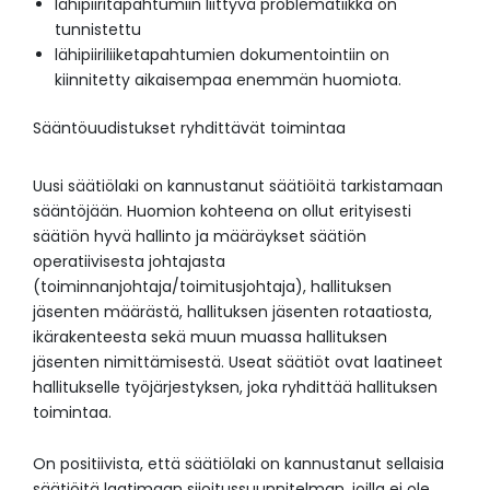
lähipiiritapahtumiin liittyvä problematiikka on
tunnistettu
lähipiiriliiketapahtumien dokumentointiin on
kiinnitetty aikaisempaa enemmän huomiota.
Sääntöuudistukset ryhdittävät toimintaa
Uusi säätiölaki on kannustanut säätiöitä tarkistamaan
sääntöjään. Huomion kohteena on ollut erityisesti
säätiön hyvä hallinto ja määräykset säätiön
operatiivisesta johtajasta
(toiminnanjohtaja/toimitusjohtaja), hallituksen
jäsenten määrästä, hallituksen jäsenten rotaatiosta,
ikärakenteesta sekä muun muassa hallituksen
jäsenten nimittämisestä. Useat säätiöt ovat laatineet
hallitukselle työjärjestyksen, joka ryhdittää hallituksen
toimintaa.
On positiivista, että säätiölaki on kannustanut sellaisia
säätiöitä laatimaan sijoitussuunnitelman, joilla ei ole