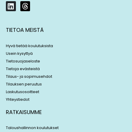
L
T
i
h
n
r
k
e
TIETOA MEISTÄ
e
a
d
d
i
s
Hyvä tietää koulutuksista
n
Usein kysyttyä
Tietosuojaseloste
Tietoja evästeistä
Tilaus- ja sopimusehdot
Tilauksen peruutus
Laskutusosoitteet
Yhteystiedot
RATKAISUMME
Taloushallinnon koulutukset