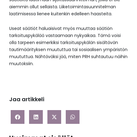
aiemmin ollut sellaista. Liiketoimintasuunnitelman
laatimisessa lienee kuitenkin edelleen haasteita.
Useat säätiöt haluaisivat myös muuttaa säätiön
tarkoituspykälää vastaamaan nykyaikaa. Tämä voisi
olla tarpeen esimerkiksi tarkoituspykälän sisältävän
tautimäärityksen muututtua tai sosiaalisen ympäristön
muututtua. Nähtäväksi jää, miten PRH suhtautuu näihin
muutoksiin.
Jaa artikkeli