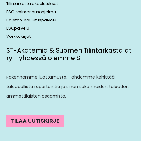
Tilintarkastajakoulutukset
ESG-valmennusohjelma
Rajaton-koulutuspalvelu
ESGpalvelu
Verkkokirjat
ST-Akatemia & Suomen Tilintarkastajat
ry - yhdessä olemme ST
Rakennamme luottamusta. Tahdomme kehittää
taloudellista raportointia ja sinun sekä muiden talouden
ammattilaisten osaamista.
TILAA UUTISKIRJE