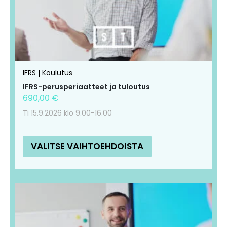
muunnelma.
muunnelma.
Voit
Voit
tehdä
tehdä
valinnat
valinnat
tuotteen
tuotteen
IFRS | Koulutus
sivulla.
sivulla.
IFRS-perusperiaatteet ja tuloutus
690,00
€
Ti 15.9.2026 klo 9.00-16.00
VALITSE VAIHTOEHDOISTA