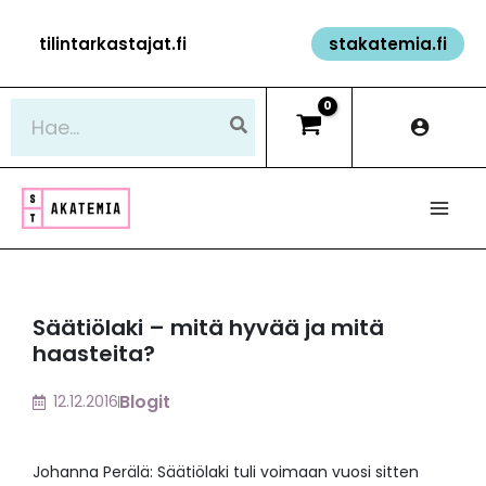
Siirry
tilintarkastajat.fi
stakatemia.fi
sisältöön
Hae:
Säätiölaki – mitä hyvää ja mitä
haasteita?
Blogit
12.12.2016
Johanna Perälä: Säätiölaki tuli voimaan vuosi sitten