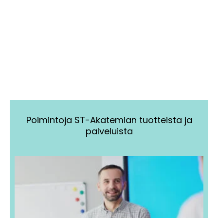
Poimintoja ST-Akatemian tuotteista ja
palveluista
Tällä
Tällä
tuotteella
tuotteella
on
on
useampi
useampi