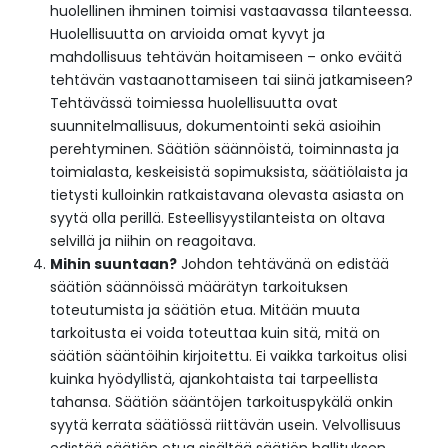
huolellinen ihminen toimisi vastaavassa tilanteessa.
Huolellisuutta on arvioida omat kyvyt ja
mahdollisuus tehtävän hoitamiseen – onko eväitä
tehtävän vastaanottamiseen tai siinä jatkamiseen?
Tehtävässä toimiessa huolellisuutta ovat
suunnitelmallisuus, dokumentointi sekä asioihin
perehtyminen. Säätiön säännöistä, toiminnasta ja
toimialasta, keskeisistä sopimuksista, säätiölaista ja
tietysti kulloinkin ratkaistavana olevasta asiasta on
syytä olla perillä. Esteellisyystilanteista on oltava
selvillä ja niihin on reagoitava.
Mihin suuntaan?
Johdon tehtävänä on edistää
säätiön säännöissä määrätyn tarkoituksen
toteutumista ja säätiön etua. Mitään muuta
tarkoitusta ei voida toteuttaa kuin sitä, mitä on
säätiön sääntöihin kirjoitettu. Ei vaikka tarkoitus olisi
kuinka hyödyllistä, ajankohtaista tai tarpeellista
tahansa. Säätiön sääntöjen tarkoituspykälä onkin
syytä kerrata säätiössä riittävän usein. Velvollisuus