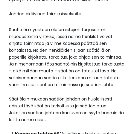
Johdon aktiivinen toimimisvelvoite
Säätiö ei myöskään ole omistajien tai jäsenten
muodostama yhteisö, jossa nämä henkilöt voivat
ohjata toimintaa ja viime kädessä päättää sen
kohtalosta. Näiden henkilöiden sijaan säätiöllä on
paperille kirjoitettu tarkoitus, joka ohjaa sen toimintaa.
Ja nimenomaan tätä sääntöihin kirjoitettua tarkoitusta
– eikä mitään muuta – säätiön on toteutettava. No,
sellaisenaanhan säätiö ei kuitenkaan mitään toteuta,
vaan ihmiset säätiön toiminnassa ja säätiön johto.
Säätiölain mukaan säätiön johdon on huolellisesti
edistettävä säätiön tarkoitusta ja säätiön etua.
Jokaisen säätiön johtoon kuuluvan on syytä huomioida
laista nämä asiat:
Kenen on tehtävä?
Velvollisuus koskee säätiön