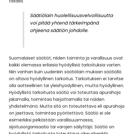
tasalla.
Säätiölain huolellisuusvelvollisuutta
voi pitää yhtenä tärkeimpänä
ohjeena säätiön johdolle.
Suomalaiset säätiöt, niiden toiminta ja varallisuus ovat
kaikki olemassa erilaisia hyödyllisiä tarkoituksia varten.
Niin vanhan kuin uudenkin säätiölain mukaan säätiöllä
on oltava hyödyllinen tarkoitus. Tarkoituksen ei tarvitse
olla aatteellinen tai yleishyödyllinen, mutta hyödyllinen.
Hyödyllistä tarkoitusta säätiö voi toteuttaa apurahoja
jakamalla, toimintaa harjoittamalla tai näiden
yhdistelmänä. Mutta sitä on toteutettava eli apurahoja
on jaettava, toimintaa pyöritettävä. Säätiö ei ole
esimerkiksi pelkästään varallisuusmassa,
sijoitusorganisaatio tai varojen säilyttäjä. Säätiö on
hyödyllistä tarkoitusta toteuttava oikeushenkilö.