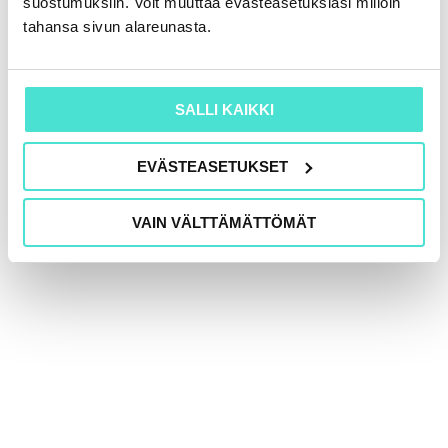
suostumuksiin. Voit muuttaa evästeasetuksiasi milloin
tahansa sivun alareunasta.
SALLI KAIKKI
Tekoäly ja tietoturva: mitä jokaisen
käyttäjän on hyvä ymmärtää?
EVÄSTEASETUKSET
3.6.2026
VAIN VÄLTTÄMÄTTÖMÄT