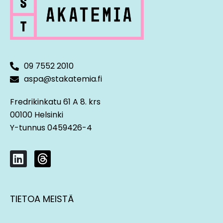
09 7552 2010
aspa@stakatemia.fi
Fredrikinkatu 61 A 8. krs
00100 Helsinki
Y-tunnus 0459426-4
L
T
i
h
n
r
k
e
TIETOA MEISTÄ
e
a
d
d