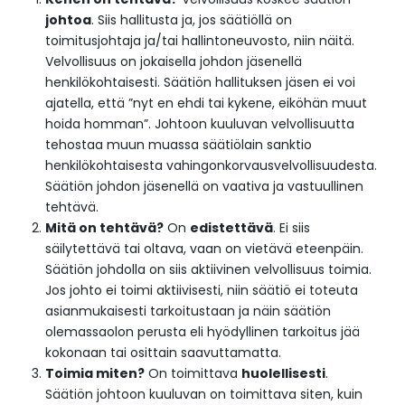
johtoa
. Siis hallitusta ja, jos säätiöllä on
toimitusjohtaja ja/tai hallintoneuvosto, niin näitä.
Velvollisuus on jokaisella johdon jäsenellä
henkilökohtaisesti. Säätiön hallituksen jäsen ei voi
ajatella, että ”nyt en ehdi tai kykene, eiköhän muut
hoida homman”. Johtoon kuuluvan velvollisuutta
tehostaa muun muassa säätiölain sanktio
henkilökohtaisesta vahingonkorvausvelvollisuudesta.
Säätiön johdon jäsenellä on vaativa ja vastuullinen
tehtävä.
Mitä on tehtävä?
On
edistettävä
. Ei siis
säilytettävä tai oltava, vaan on vietävä eteenpäin.
Säätiön johdolla on siis aktiivinen velvollisuus toimia.
Jos johto ei toimi aktiivisesti, niin säätiö ei toteuta
asianmukaisesti tarkoitustaan ja näin säätiön
olemassaolon perusta eli hyödyllinen tarkoitus jää
kokonaan tai osittain saavuttamatta.
Toimia miten?
On toimittava
huolellisesti
.
Säätiön johtoon kuuluvan on toimittava siten, kuin