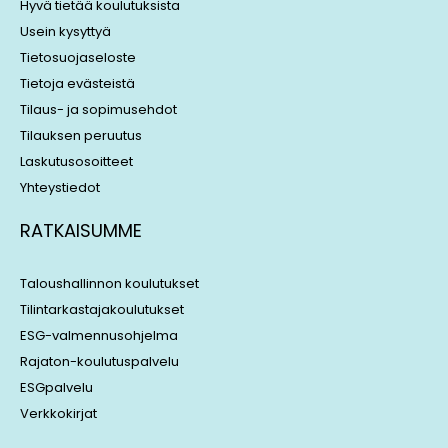
i
s
Hyvä tietää koulutuksista
n
Usein kysyttyä
Tietosuojaseloste
Tietoja evästeistä
Tilaus- ja sopimusehdot
Tilauksen peruutus
Laskutusosoitteet
Yhteystiedot
RATKAISUMME
Taloushallinnon koulutukset
Tilintarkastajakoulutukset
ESG-valmennusohjelma
Rajaton-koulutuspalvelu
ESGpalvelu
Verkkokirjat