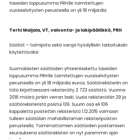
taseiden loppusumma PRH:lle toimitettujen
vuosiselvitysten perusteella on yli 18 miljardia
Terhi Maijala,
VT, valvonta- ja lakipäällikkö,
PRH
Säätiöt – toimijoita sekä varoja hyödyllisiin tarkoituksiin
käytettäväksi
Suomalaisten säätiöiden yhteenlaskettu taseiden
loppusumma PRH:lle toimitettujen vuosiselvitysten
perusteella on yli 18 miljardia euroa. Säätiörekisteriin on
tätä kirjoittaessani rekisteröity 2 723 säätiötä. Vuonna
2016 määrä jonkin verran laski. Uusia rekisteröitiin 29 ja
säätiörekisteristä poistui 139. Suurin osa eli 106
kappaletta poistettiin rekisteristä 1.12.2015 voimaan
tulleen säätiölain mahdollistaman rekisteripoiston
perusteella. Toimimattomien säätiöiden poistamisen
seurauksena säätiörekisteri on nyt paremmin ajan