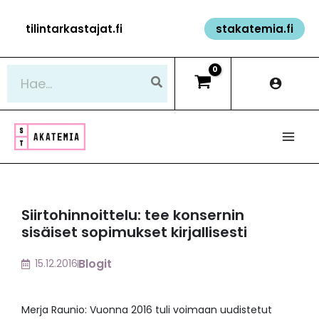
Siirry
tilintarkastajat.fi
stakatemia.fi
sisältöön
Hae:
Siirtohinnoittelu: tee konsernin
sisäiset sopimukset kirjallisesti
Blogit
15.12.2016
Merja Raunio: Vuonna 2016 tuli voimaan uudistetut