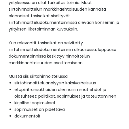
yrityksessä on ollut tarkoitus toimia. Muut
siirtohinnoittelun markkinaehtoisuuden kannalta
olennaiset tosiseikat sisältyvät
siirtohinnoitteludokumentoinnissa olevaan konsernin ja
yrityksen liiketoiminnan kuvauksiin.
Kun relevantit tosiseikat on selvitetty
siirtohinnoitteludokumentoinnin alkuosassa, loppuosa
dokumentoinnissa keskittyy hinnoittelun
markkinaehtoisuuden osoittamiseen.
Muista siis siirtohinnoittelussa:
siirtohinnoitteluanalyysin kaksivaiheisuus
etupiiritransaktioiden olennaisimmat ehdot ja
olosuhteet: politiikat, sopimukset ja toteuttaminen
kirjalliset sopimukset
sopimukset on pidettävä
dokumentoi!