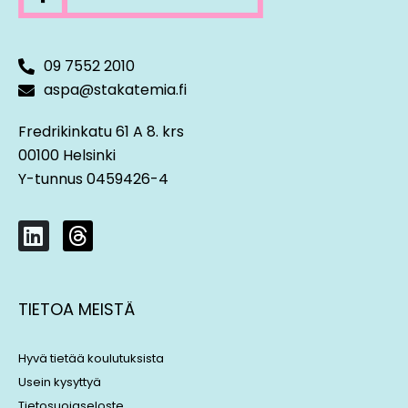
09 7552 2010
aspa@stakatemia.fi
Fredrikinkatu 61 A 8. krs
00100 Helsinki
Y-tunnus 0459426-4
L
T
i
h
n
r
k
e
TIETOA MEISTÄ
e
a
d
d
i
s
Hyvä tietää koulutuksista
n
Usein kysyttyä
Tietosuojaseloste