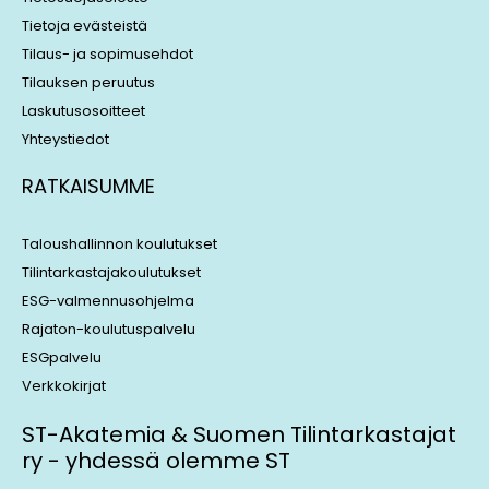
Tietoja evästeistä
Tilaus- ja sopimusehdot
Tilauksen peruutus
Laskutusosoitteet
Yhteystiedot
RATKAISUMME
Taloushallinnon koulutukset
Tilintarkastajakoulutukset
ESG-valmennusohjelma
Rajaton-koulutuspalvelu
ESGpalvelu
Verkkokirjat
ST-Akatemia & Suomen Tilintarkastajat
ry - yhdessä olemme ST