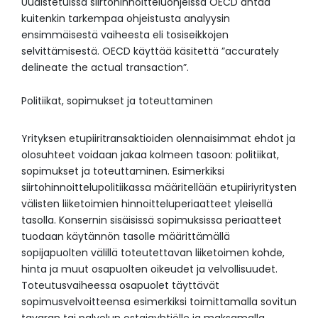
Uudistetuissa siirtohinnoitteluohjeissa OECD antaa
kuitenkin tarkempaa ohjeistusta analyysin
ensimmäisestä vaiheesta eli tosiseikkojen
selvittämisestä. OECD käyttää käsitettä ”accurately
delineate the actual transaction”.
Politiikat, sopimukset ja toteuttaminen
Yrityksen etupiiritransaktioiden olennaisimmat ehdot ja
olosuhteet voidaan jakaa kolmeen tasoon: politiikat,
sopimukset ja toteuttaminen. Esimerkiksi
siirtohinnoittelupolitiikassa määritellään etupiiriyritysten
välisten liiketoimien hinnoitteluperiaatteet yleisellä
tasolla. Konsernin sisäisissä sopimuksissa periaatteet
tuodaan käytännön tasolle määrittämällä
sopijapuolten välillä toteutettavan liiketoimen kohde,
hinta ja muut osapuolten oikeudet ja velvollisuudet.
Toteutusvaiheessa osapuolet täyttävät
sopimusvelvoitteensa esimerkiksi toimittamalla sovitun