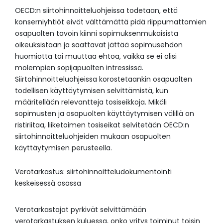
OECD:n siirtohinnoitteluohjeissa todetaan, että
konserniyhtiöt eivät välttämättä pidä riippumattomien
osapuolten tavoin kiinni sopimuksenmukaisista
oikeuksistaan ja saattavat jättää sopimusehdon
huomiotta tai muuttaa ehtoa, vaikka se ei olisi
molempien sopijapuolten intressissä.
Siirtohinnoitteluohjeissa korostetaankin osapuolten
todellisen käyttäytymisen selvittämistä, kun
määritellään relevantteja tosiseikkoja. Mikäli
sopimusten ja osapuolten käyttäytymisen välillä on
ristiriitaa, liiketoimen tosiseikat selvitetään OECD:n
siirtohinnoitteluohjeiden mukaan osapuolten
käyttäytymisen perusteella.
Verotarkastus: siirtohinnoitteludokumentointi
keskeisessä osassa
Verotarkastajat pyrkivät selvittämään
verotarkastuksen kuluessa, onko yritys toiminut toisin