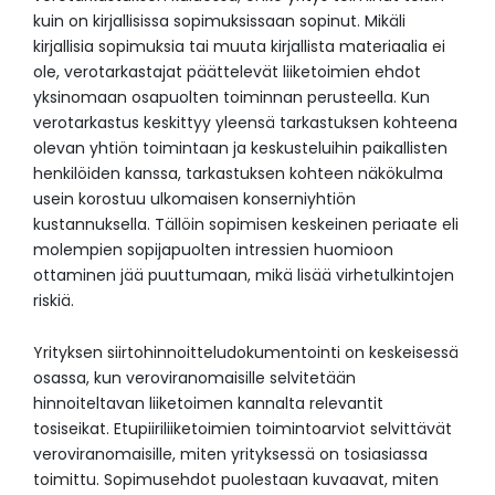
kuin on kirjallisissa sopimuksissaan sopinut. Mikäli
kirjallisia sopimuksia tai muuta kirjallista materiaalia ei
ole, verotarkastajat päättelevät liiketoimien ehdot
yksinomaan osapuolten toiminnan perusteella. Kun
verotarkastus keskittyy yleensä tarkastuksen kohteena
olevan yhtiön toimintaan ja keskusteluihin paikallisten
henkilöiden kanssa, tarkastuksen kohteen näkökulma
usein korostuu ulkomaisen konserniyhtiön
kustannuksella. Tällöin sopimisen keskeinen periaate eli
molempien sopijapuolten intressien huomioon
ottaminen jää puuttumaan, mikä lisää virhetulkintojen
riskiä.
Yrityksen siirtohinnoitteludokumentointi on keskeisessä
osassa, kun veroviranomaisille selvitetään
hinnoiteltavan liiketoimen kannalta relevantit
tosiseikat. Etupiiriliiketoimien toimintoarviot selvittävät
veroviranomaisille, miten yrityksessä on tosiasiassa
toimittu. Sopimusehdot puolestaan kuvaavat, miten