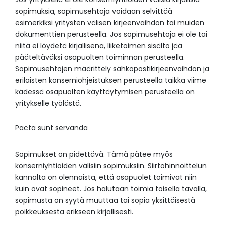
sopimuksia, sopimusehtoja voidaan selvittää
esimerkiksi yritysten välisen kirjeenvaihdon tai muiden
dokumenttien perusteella. Jos sopimusehtoja ei ole tai
niitä ei löydetä kirjallisena, liiketoimen sisältö jää
pääteltäväksi osapuolten toiminnan perusteella.
Sopimusehtojen määrittely sähköpostikirjeenvaihdon ja
erilaisten konserniohjeistuksen perusteella taikka viime
kädessä osapuolten käyttäytymisen perusteella on
yritykselle työlästä.
Pacta sunt servanda
Sopimukset on pidettävä. Tämä pätee myös
konserniyhtiöiden välisiin sopimuksiin. Siirtohinnoittelun
kannalta on olennaista, että osapuolet toimivat niin
kuin ovat sopineet. Jos halutaan toimia toisella tavalla,
sopimusta on syytä muuttaa tai sopia yksittäisestä
poikkeuksesta erikseen kirjallisesti.