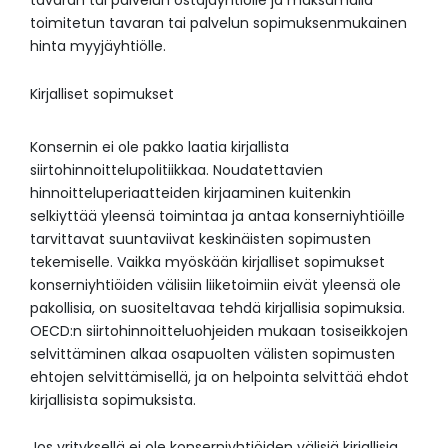
tavaran tai palvelun ostajayhtiölle ja maksamalla
toimitetun tavaran tai palvelun sopimuksenmukainen
hinta myyjäyhtiölle.
Kirjalliset sopimukset
Konsernin ei ole pakko laatia kirjallista
siirtohinnoittelupolitiikkaa. Noudatettavien
hinnoitteluperiaatteiden kirjaaminen kuitenkin
selkiyttää yleensä toimintaa ja antaa konserniyhtiöille
tarvittavat suuntaviivat keskinäisten sopimusten
tekemiselle. Vaikka myöskään kirjalliset sopimukset
konserniyhtiöiden välisiin liiketoimiin eivät yleensä ole
pakollisia, on suositeltavaa tehdä kirjallisia sopimuksia.
OECD:n siirtohinnoitteluohjeiden mukaan tosiseikkojen
selvittäminen alkaa osapuolten välisten sopimusten
ehtojen selvittämisellä, ja on helpointa selvittää ehdot
kirjallisista sopimuksista.
Jos yrityksellä ei ole konserniyhtiöiden välisiä kirjallisia