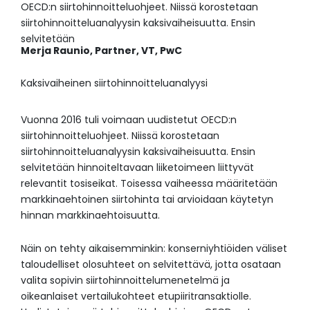
OECD:n siirtohinnoitteluohjeet. Niissä korostetaan
siirtohinnoitteluanalyysin kaksivaiheisuutta. Ensin
selvitetään
Merja Raunio, Partner,
VT,
PwC
Kaksivaiheinen siirtohinnoitteluanalyysi
Vuonna 2016 tuli voimaan uudistetut OECD:n
siirtohinnoitteluohjeet. Niissä korostetaan
siirtohinnoitteluanalyysin kaksivaiheisuutta. Ensin
selvitetään hinnoiteltavaan liiketoimeen liittyvät
relevantit tosiseikat. Toisessa vaiheessa määritetään
markkinaehtoinen siirtohinta tai arvioidaan käytetyn
hinnan markkinaehtoisuutta.
Näin on tehty aikaisemminkin: konserniyhtiöiden väliset
taloudelliset olosuhteet on selvitettävä, jotta osataan
valita sopivin siirtohinnoittelumenetelmä ja
oikeanlaiset vertailukohteet etupiiritransaktiolle.