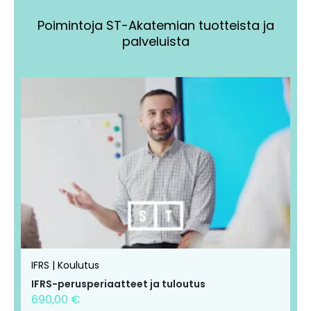
Poimintoja ST-Akatemian tuotteista ja
palveluista
Tällä
Tällä
tuotteella
tuotteella
on
on
useampi
useampi
muunnelma.
muunnelma.
Voit
Voit
tehdä
tehdä
valinnat
valinnat
tuotteen
tuotteen
IFRS | Koulutus
sivulla.
sivulla.
IFRS-perusperiaatteet ja tuloutus
690,00
€