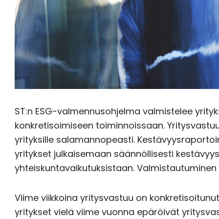
ST:n ESG-valmennusohjelma valmistelee yrityksiä
konkretisoimiseen toiminnoissaan. Yritysvastuu 
yrityksille salamannopeasti. Kestävyysraportoin
yritykset julkaisemaan säännöllisesti kestävyy
yhteiskuntavaikutuksistaan. Valmistautuminen o
Viime viikkoina yritysvastuu on konkretisoitunu
yritykset vielä viime vuonna epäröivät yritysva