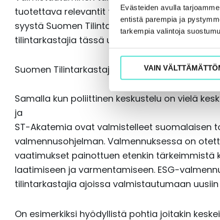
Evästeiden avulla tarjoamm
tuotettava relevantit tiedot, mikä voi olla pitk
entistä parempia ja pystymme 
syystä Suomen Tilintarkastajat on mukana val
tarkempia valintoja suostumu
tilintarkastajia tässä uudessa ja tärkeässä asi
Suomen Tilintarkastajien ESG-valmennusohje
VAIN VÄLTTÄMÄTTÖ
Samalla kun poliittinen keskustelu on vielä kes
ja
ST-Akatemia ovat valmistelleet suomalaisen 
valmennusohjelman. Valmennuksessa on otett
vaatimukset painottuen etenkin tärkeimmistä k
laatimiseen ja varmentamiseen. ESG-valmennus
tilintarkastajia ajoissa valmistautumaan uusiin
On esimerkiksi hyödyllistä pohtia joitakin keske