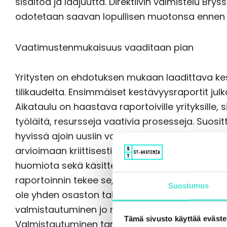
sisältöä ja laajuutta. Direktiivin valmistelu Bry
odotetaan saavan lopullisen muotonsa ennen 
Vaatimustenmukaisuus vaaditaan pian
Yritysten on ehdotuksen mukaan laadittava kest
tilikaudelta. Ensimmäiset kestävyysraportit julk
Aikataulu on haastava raportoiville yrityksille,
työläitä, resursseja vaativia prosesseja. Suos
hyvissä ajoin uusiin vaatimuksiin ja niiden vai
arvioimaan kriittisesti tietoja, joihin yritykset 
huomiota sekä käsittelemään laadittuja rapor
raportoinnin tekee se, että toisin kuin yritysten
Suostumus
ole yhden osaston tai yhden henkilön vastuull
valmistautuminen jo nyt, jotta saadaan muodo
Tämä sivusto käyttää eväste
Valmistautuminen tarkoittaa, että yritysten on