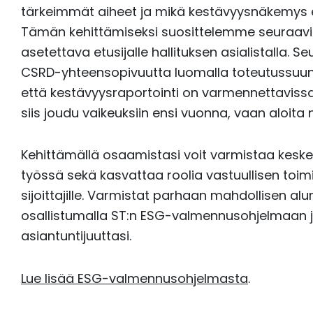
tärkeimmät aiheet ja mikä kestävyysnäkemys er
Tämän kehittämiseksi suosittelemme seuraavia
asetettava etusijalle hallituksen asialistalla. 
CSRD-yhteensopivuutta luomalla toteutussuunni
että kestävyysraportointi on varmennettavissa
siis joudu vaikeuksiin ensi vuonna, vaan aloita n
Kehittämällä osaamistasi voit varmistaa keskeis
työssä sekä kasvattaa roolia vastuullisen toim
sijoittajille. Varmistat parhaan mahdollisen al
osallistumalla ST:n ESG-valmennusohjelmaan 
asiantuntijuuttasi.
Lue lisää ESG-valmennusohjelmasta
.