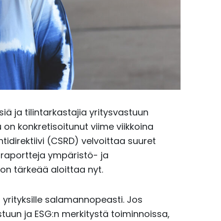
 ja tilintarkastajia yritysvastuun
on konkretisoitunut viime viikkoina
tidirektiivi (CSRD) velvoittaa suuret
sraportteja ympäristö- ja
n tärkeää aloittaa nyt.
t yrityksille salamannopeasti. Jos
stuun ja ESG:n merkitystä toiminnoissa,