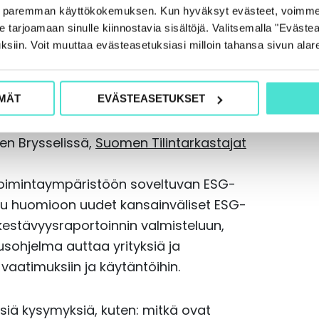
e paremman käyttökokemuksen. Kun hyväksyt evästeet, voimme
ä prosessi monissa yrityksissä. Tästä
tarjoamaan sinulle kiinnostavia sisältöjä. Valitsemalla "Evästea
mentamassa sekä yrityksiä että
ksiin. Voit muuttaa evästeasetuksiasi milloin tahansa sivun alar
assa.
lma vuonna 2022
MÄT
EVÄSTEASETUKSET
ken Brysselissä,
Suomen Tilintarkastajat
toimintaympäristöön soveltuvan ESG-
u huomioon uudet kansainväliset ESG-
estävyysraportoinnin valmisteluun,
ohjelma auttaa yrityksiä ja
 vaatimuksiin ja käytäntöihin.
isiä kysymyksiä, kuten: mitkä ovat