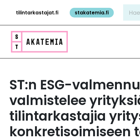
Siirry
Hae:
tilintarkastajat.fi
stakatemia.fi
sisältöön
ST:n ESG-valmenn
valmistelee yrityksi
tilintarkastajia yri
konkretisoimiseen 