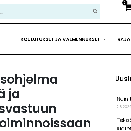
KOULUTUKSET JA VALMENNUKSET
RAJA
usohjelma
Uusi
ä ja
Näin 
tysvastuun
7.8.202
toiminnoissaan
Tekoä
luote