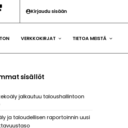
Kirjaudu sisään
TON
VERKKOKIRJAT
TIETOA MEISTÄ
mmat sisällöt
tekoäly jalkautuu taloushallintoon
6
ly ja taloudellisen raportoinnin uusi
ttavuustaso