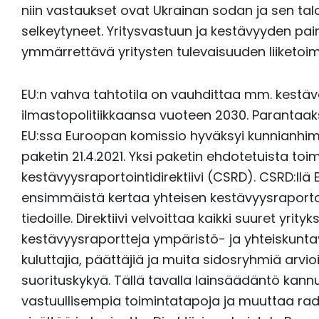
niin vastaukset ovat Ukrainan sodan ja sen tal
selkeytyneet. Yritysvastuun ja kestävyyden p
ymmärrettävä yritysten tulevaisuuden liiketoim
EU:n vahva tahtotila on vauhdittaa mm. kestä
ilmastopolitiikkaansa vuoteen 2030. Parantaa
EU:ssa Euroopan komissio hyväksyi kunnianhim
paketin 21.4.2021. Yksi paketin ehdotetuista toi
kestävyysraportointidirektiivi (CSRD). CSRD:ll
ensimmäistä kertaa yhteisen kestävyysraportoint
tiedoille. Direktiivi velvoittaa kaikki suuret yrit
kestävyysraportteja ympäristö- ja yhteiskuntava
kuluttajia, päättäjiä ja muita sidosryhmiä arvio
suorituskykyä. Tällä tavalla lainsäädäntö kann
vastuullisempia toimintatapoja ja muuttaa radi