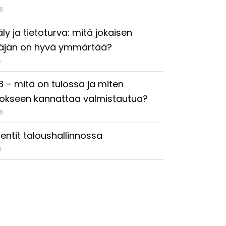
26
ly ja tietoturva: mitä jokaisen
täjän on hyvä ymmärtää?
6
18 – mitä on tulossa ja miten
okseen kannattaa valmistautua?
26
entit taloushallinnossa
6