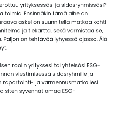
ottuu yrityksessäsi ja sidosryhmissäsi?
 toimia. Ensinnäkin tämä aihe on
Seuraava askel on suunnitella matkaa kohti
telma ja tiekartta, sekä varmistaa se,
. Paljon on tehtävää lyhyessä ajassa. Älä
yt.
en roolin yrityksesi tai yhteisösi ESG-
innan viestimisessä sidosryhmille ja
un raportointi- ja varmennusmatkallesi
ja siten syvennät omaa ESG-