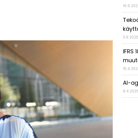
16.6.20
Tekoä
käyt
3.6.202
IFRS 
muut
15.4.20
AI-ag
8.4.202