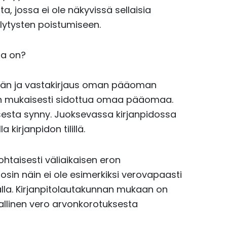
a, jossa ei ole näkyvissä sellaisia
ellytysten poistumiseen.
la on?
ään ja vastakirjaus oman pääoman
in mukaisesti sidottua omaa pääomaa.
uksesta synny. Juoksevassa kirjanpidossa
kirjanpidon tilillä.
htaisesti väliaikaisen eron
 Tosin näin ei ole esimerkiksi verovapaasti
la. Kirjanpitolautakunnan mukaan on
allinen vero arvonkorotuksesta