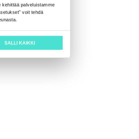
 kehittää palveluistamme
setukset" voit tehdä
eunasta.
SALLI KAIKKI