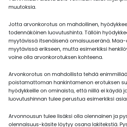
muutoksia.
Jotta arvonkorotus on mahdollinen, hyödykkeel
todennäköinen luovutushinta. Tällöin hyödykke
myytävissä itsenäisenä omaisuuseränä. Maa-a
myytävissä erikseen, mutta esimerkiksi henkilöy
voine olla arvonkorotuksen kohteena.
Arvonkorotus on mahdollista tehdä enimmillää
poistamattoman hankintamenon erotuksen suu
hyödykkeille on ominaista, että niillä ei käydä
luovutushinnan tulee perustua esimerkiksi asian
Arvonnousun tulee lisäksi olla olennainen ja pys
olennaisuus-käsite löytyy osana lakitekstiä. 