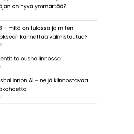
täjän on hyvä ymmärtää?
6
18 – mitä on tulossa ja miten
okseen kannattaa valmistautua?
26
entit taloushallinnossa
6
shallinnon AI – neljä kiinnostavaa
ökohdetta
26