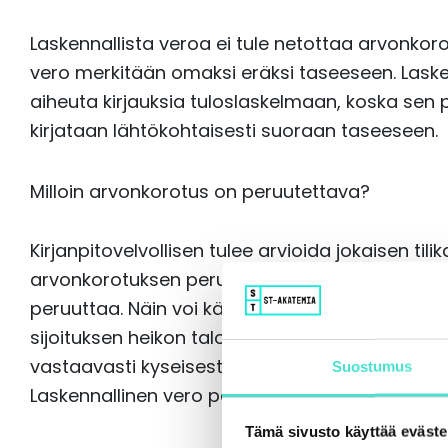
Laskennallista veroa ei tule netottaa arvonko
vero merkitään omaksi eräksi taseeseen. Laske
aiheuta kirjauksia tuloslaskelmaan, koska sen
kirjataan lähtökohtaisesti suoraan taseeseen.
Milloin arvonkorotus on peruutettava?
Kirjanpitovelvollisen tulee arvioida jokaisen ti
arvonkorotuksen perusteita. Mikäli arvonkorotu
peruuttaa. Näin voi käydä esimerkiksi maa-al
sijoituksen heikon taloudellisen kehityksen se
vastaavasti kyseisestä omaisuuserästä ja o
Suostumus
Laskennallinen vero perutaan vastaavasti ilman
Tämä sivusto käyttää eväste