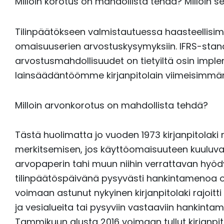
Milloin korotus on mahdollista tehdä? Milloin 
Tilinpäätökseen valmistautuessa haasteellisim
omaisuuserien arvostuskysymyksiin. IFRS-st
arvostusmahdollisuudet on tietyiltä osin imple
lainsäädäntöömme kirjanpitolain viimeisimmä
Milloin arvonkorotus on mahdollista tehdä?
Tästä huolimatta jo vuoden 1973 kirjanpitolaki
merkitsemisen, jos käyttöomaisuuteen kuuluva
arvopaperin tahi muun niihin verrattavan hyö
tilinpäätöspäivänä pysyvästi hankintamenoa o
voimaan astunut nykyinen kirjanpitolaki rajoi
ja vesialueita tai pysyviin vastaaviin hankint
Tammikuun alusta 2016 voimaan tullut kirjanpit