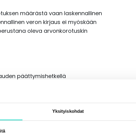
rotuksen määrästä vaan laskennallinen
nnallinen veron kirjaus ei myöskään
 perustana oleva arvonkorotuskin
likauden päättymishetkellä
s osoittautuu aiheettomaksi, se tulee
ueen saastumisen tai pysyvien vastaavien
urauksena. Arvonkorotus perutaan
man pääoman arvonkorotusrahastosta.
Yksityiskohdat
 tulosvaikutusta.
itä