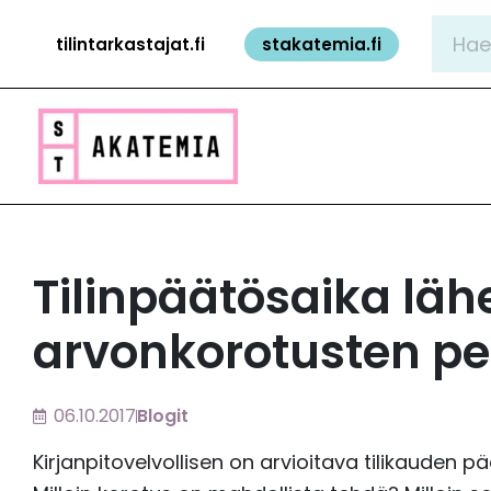
Siirry
Hae:
tilintarkastajat.fi
stakatemia.fi
sisältöön
Tilinpäätösaika läh
arvonkorotusten pe
06.10.2017
Blogit
Kirjanpitovelvollisen on arvioitava tilikauden 