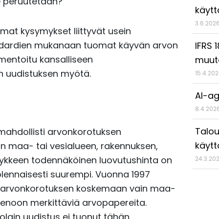
se peruutetaan?
käyt
3.6.202
mat kysymykset liittyvät usein
andardien mukanaan tuomat käyvän arvon
IFRS 
mentoitu kansalliseen
muut
n uudistuksen myötä.
15.4.20
AI-ag
8.4.202
Talou
 mahdollisti arvonkorotuksen
käytt
n maa- tai vesialueen, rakennuksen,
dykkeen todennäköinen luovutushinta on
24.3.20
lennaisesti suurempi. Vuonna 1997
tti arvonkorotuksen koskemaan vain maa-
amenoon merkittäviä arvopapereita.
olain uudistus ei tuonut tähän