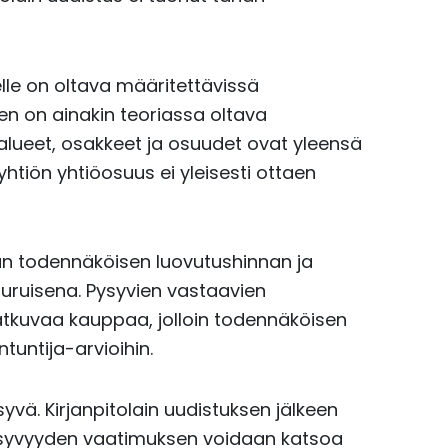
le on oltava määritettävissä
en on ainakin teoriassa oltava
lueet, osakkeet ja osuudet ovat yleensä
htiön yhtiöosuus ei yleisesti ottaen
n todennäköisen luovutushinnan ja
ruisena. Pysyvien vastaavien
 jatkuvaa kauppaa, jolloin todennäköisen
tuntija-arvioihin.
yvä. Kirjanpitolain uudistuksen jälkeen
Pysyvyyden vaatimuksen voidaan katsoa