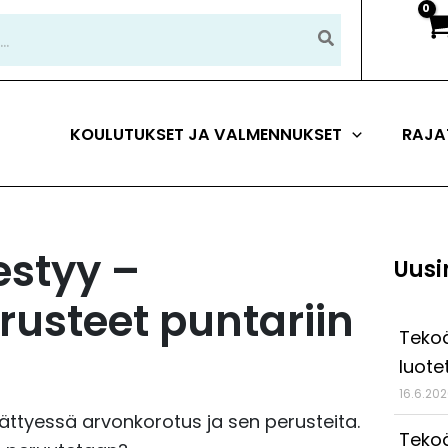
KOULUTUKSET JA VALMENNUKSET
RAJA
estyy –
Uusi
rusteet puntariin
Tekoä
luote
16.6.20
päättyessä arvonkorotus ja sen perusteita.
Tekoä