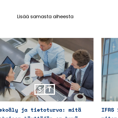
Lisää samasta aiheesta
ekoäly ja tietoturva: mitä
IFRS 