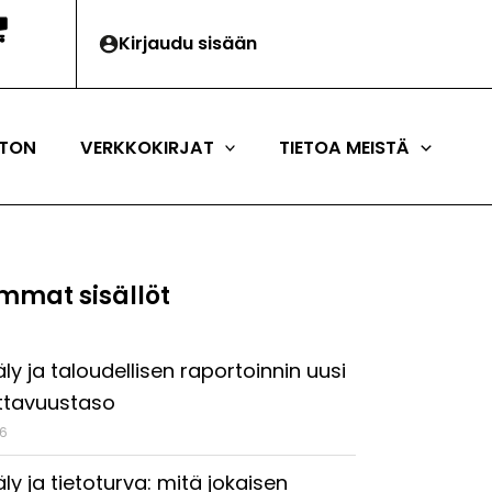
Kirjaudu sisään
TON
VERKKOKIRJAT
TIETOA MEISTÄ
mmat sisällöt
ly ja taloudellisen raportoinnin uusi
ttavuustaso
26
ly ja tietoturva: mitä jokaisen