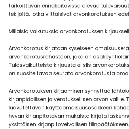
tarkoittavan ennakoitavissa olevaa tulevaisuutt
tekijöitä, jotka viittaisivat arvonkorotuksen ed
Millaisia vaikutuksia arvonkorotuksen kirjauksel
Arvonkorotus kirjataan kyseiseen omaisuuser
arvonkorotusrahastoon, joka on osakeyhtiöla
Tulosvaikutteista kirjausta ei siis arvonkorot
on suositeltavaa seurata arvonkorotusta omalla 
Arvonkorotuksen kirjaaminen synnyttää lähtöko
kirjanpidollisen ja verotuksellisen arvon välille.
luovutettavan käyttöomaisuusosakkeen kohdal
hyvän kirjanpitotavan mukaista kirjata laskenn
yksittäisen kirjanpitovelvollisen tilinpäätökseen.