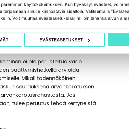
ehdyt arvonkorotukset on ollut
e paremman käyttökokemuksen. Kun hyväksyt evästeet, voimme
kirjanpitolain siirtymäsäännösten
tarjoamaan sinulle kiinnostavia sisältöjä. Valitsemalla "Evästea
akennukseen on saatettu tehdä
ksiin. Voit muuttaa evästeasetuksiasi milloin tahansa sivun alar
eräinen hankintameno on poistettu
ä ja mahdollisesti oman pääoman
MÄT
EVÄSTEASETUKSET
kepääomaa.
tekeminen ei ole perusteltua vaan
auden päättymishetkellä arvioida
miselle. Mikäli todennäköinen
nlaskun seurauksena arvonkorotuksen
ä arvonkorotusrahastosta. Jos
an, tulee peruutus tehdä kertyneistä
aja