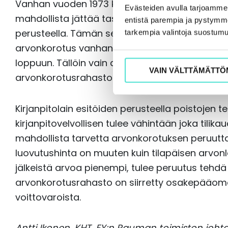
Vanhan vuoden 1973 kirjanpitolain mukaisesti t
Evästeiden avulla tarjoamm
mahdollista jättää taseeseen voimassaolevan 
entistä parempia ja pystymme 
perusteella. Tämän seurauksena esimerkiksi r
tarkempia valintoja suostumu
arvonkorotus vanhan lain mukaisesti ja alkup
loppuun. Tällöin vain arvonkorotus on jäljell
VAIN VÄLTTÄMÄTTÖ
arvonkorotusrahasto on siirretty osaksi osa
Kirjanpitolain esitöiden perusteella poistojen 
kirjanpitovelvollisen tulee vähintään joka tilik
mahdollista tarvetta arvonkorotuksen peruutta
luovutushinta on muuten kuin tilapäisen arvo
jälkeistä arvoa pienempi, tulee peruutus tehd
arvonkorotusrahasto on siirretty osakepääoma
voittovaroista.
Antti Ikonen, KHT, EY:n Rauman toimiston joht