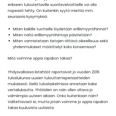
erikseen tuloutettaville suoritevelvoitteille voi olla
nopeasti tehty. On kuitenkin syytä miettiä mm.
seuraavia kysymyksiä:
Miten kaikille tuotteille löydetään erillismyyntihinnat?
Miten näitä erillismyyntihintoja päivitetään?
Miten varmistetaan tietojen riittävä oikeellisuus sekä
yhdenmukaiset määrittelyt koko konsernissa?
Mitä voimme oppia rapakon takaa?
Yhdysvalloissa listahtiöt raportoivat jo vuoden 2016
tuloslukunsa uusien tulouttamisperiaatteiden
mukaisesti. Siellä tuloslaskelmissa annetaan kaksi
vertailukautta. Yhtiöiden on näin ollen oltava jo
valmiimpia uuteen aikaan. Onko kuitenkaan näin?
Valitettavasti ei, mutta jotain voimme jo oppia rapakon
takaa kuuluvista uutisista: