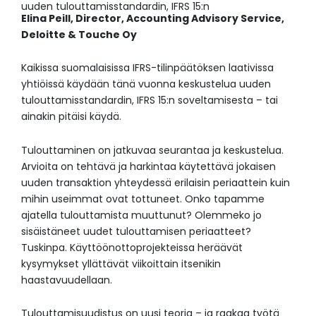
uuden tulouttamisstandardin, IFRS 15:n
Elina Peill, Director, Accounting Advisory Service,
Deloitte & Touche Oy
Kaikissa suomalaisissa IFRS-tilinpäätöksen laativissa
yhtiöissä käydään tänä vuonna keskustelua uuden
tulouttamisstandardin, IFRS 15:n soveltamisesta – tai
ainakin pitäisi käydä.
Tulouttaminen on jatkuvaa seurantaa ja keskustelua.
Arvioita on tehtävä ja harkintaa käytettävä jokaisen
uuden transaktion yhteydessä erilaisin periaattein kuin
mihin useimmat ovat tottuneet. Onko tapamme
ajatella tulouttamista muuttunut? Olemmeko jo
sisäistäneet uudet tulouttamisen periaatteet?
Tuskinpa. Käyttöönottoprojekteissa heräävät
kysymykset yllättävät viikoittain itsenikin
haastavuudellaan.
Tulouttamisuudistus on uusi teoria – ja raakaa työtä