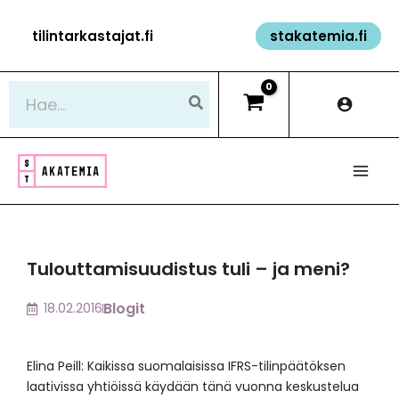
Siirry
tilintarkastajat.fi
stakatemia.fi
sisältöön
Hae:
Tulouttamisuudistus tuli – ja meni?
Blogit
18.02.2016
Elina Peill: Kaikissa suomalaisissa IFRS-tilinpäätöksen
laativissa yhtiöissä käydään tänä vuonna keskustelua