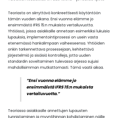
Teoriasta on siirryttävä konkreettisesti käytäntöön
tämän vuoden aikana. Ensi vuonna elämme jo
ensimmäistä IFRS 15:n mukaista vertailuvuotta.
Yhtiöissä, joissa asiakkaille annetaan esimerkiksi lukuisia
lupauksia, implementointiprosessi on usein vasta
etenemässä hankalimpaan vaiheeseensa. Yhtiöiden
onkin tarkennettava prosessejaan, kehitettävä
järjestelmiä ja sisäisiä kontrolleja, jotta uuden
standardin soveltaminen tulevassa arjessa sujuisi
mahdollisimman mutkattomasti. Tämä vaatii aikaa.
”Ensi vuonna elämme jo
ensimmäistä
IFRS 15:n mukaista
vertailuvuotta.”
Teoriassa asiakkaalle annettujen lupausten
tunnistaminen ja myyntihinnan kohdistaminen näille