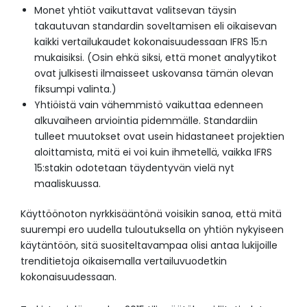
Monet yhtiöt vaikuttavat valitsevan täysin
takautuvan standardin soveltamisen eli oikaisevan
kaikki vertailukaudet kokonaisuudessaan IFRS 15:n
mukaisiksi. (Osin ehkä siksi, että monet analyytikot
ovat julkisesti ilmaisseet uskovansa tämän olevan
fiksumpi valinta.)
Yhtiöistä vain vähemmistö vaikuttaa edenneen
alkuvaiheen arviointia pidemmälle. Standardiin
tulleet muutokset ovat usein hidastaneet projektien
aloittamista, mitä ei voi kuin ihmetellä, vaikka IFRS
15:stakin odotetaan täydentyvän vielä nyt
maaliskuussa.
Käyttöönoton nyrkkisääntönä voisikin sanoa, että mitä
suurempi ero uudella tuloutuksella on yhtiön nykyiseen
käytäntöön, sitä suositeltavampaa olisi antaa lukijoille
trenditietoja oikaisemalla vertailuvuodetkin
kokonaisuudessaan.