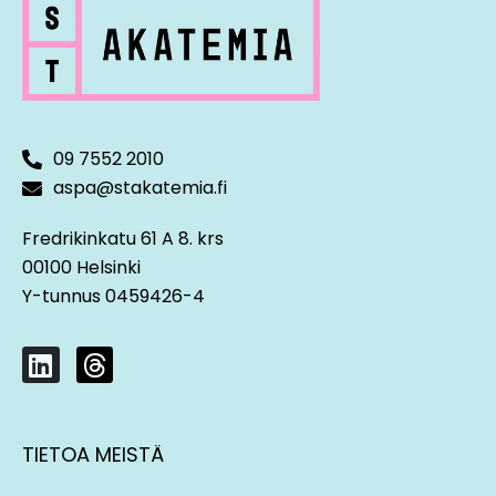
09 7552 2010
aspa@stakatemia.fi
Fredrikinkatu 61 A 8. krs
00100 Helsinki
Y-tunnus 0459426-4
L
T
i
h
n
r
k
e
TIETOA MEISTÄ
e
a
d
d