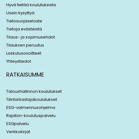
i
s
Hyvä tietää koulutuksista
n
Usein kysyttyä
Tietosuojaseloste
Tietoja evästeistä
Tilaus- ja sopimusehdot
Tilauksen peruutus
Laskutusosoitteet
Yhteystiedot
RATKAISUMME
Taloushallinnon koulutukset
Tilintarkastajakoulutukset
ESG-valmennusohjelma
Rajaton-koulutuspalvelu
ESGpalvelu
Verkkokirjat