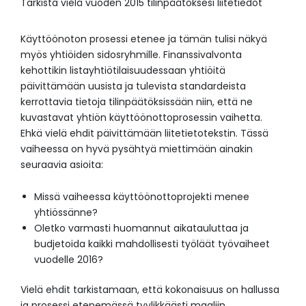
Tarkista vielä vuoden 2015 tilinpäätöksesi liitetiedot
Käyttöönoton prosessi etenee ja tämän tulisi näkyä
myös yhtiöiden sidosryhmille. Finanssivalvonta
kehottikin listayhtiötilaisuudessaan yhtiöitä
päivittämään uusista ja tulevista standardeista
kerrottavia tietoja tilinpäätöksissään niin, että ne
kuvastavat yhtiön käyttöönottoprosessin vaihetta.
Ehkä vielä ehdit päivittämään liitetietotekstin. Tässä
vaiheessa on hyvä pysähtyä miettimään ainakin
seuraavia asioita:
Missä vaiheessa käyttöönottoprojekti menee
yhtiössänne?
Oletko varmasti huomannut aikatauluttaa ja
budjetoida kaikki mahdollisesti työläät työvaiheet
vuodelle 2016?
Vielä ehdit tarkistamaan, että kokonaisuus on hallussa
ja prosessi etenemässä tyylikkäästi maaliin