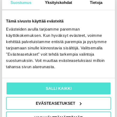
Suostumus
Yksityiskohdat
Tietoja
Tämä sivusto käyttää evästeitä
Evästeiden avulla tarjoamme paremman
käyttökokemuksen. Kun hyväksyt evästeet, voimme
Tekoäly ja taloudellisen raportoinnin uusi
kehittää palveluistamme entistä parempia ja pystymme
luotettavuustaso
tarjoamaan sinulle kiinnostavia sisältöjä. Valitsemalla
16.6.2026
"Evästeasetukset" voit tehdä tarkempia valintoja
suostumuksiin. Voit muuttaa evästeasetuksiasi milloin
tahansa sivun alareunasta.
SALLI KAIKKI
EVÄSTEASETUKSET