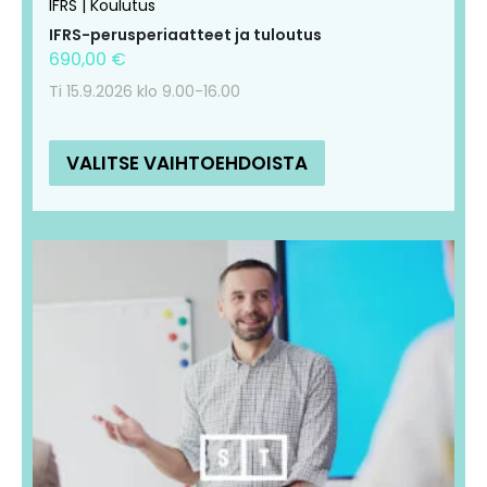
IFRS | Koulutus
sivulla.
sivulla.
IFRS-perusperiaatteet ja tuloutus
690,00
€
Ti 15.9.2026 klo 9.00-16.00
VALITSE VAIHTOEHDOISTA