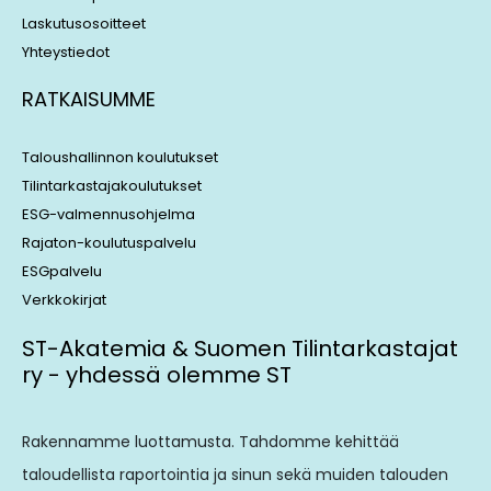
Laskutusosoitteet
Yhteystiedot
RATKAISUMME
Taloushallinnon koulutukset
Tilintarkastajakoulutukset
ESG-valmennusohjelma
Rajaton-koulutuspalvelu
ESGpalvelu
Verkkokirjat
ST-Akatemia & Suomen Tilintarkastajat
ry - yhdessä olemme ST
Rakennamme luottamusta. Tahdomme kehittää
taloudellista raportointia ja sinun sekä muiden talouden