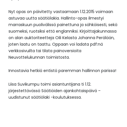
Nyt opas on päivitetty vastaamaan 1.12.2015 voimaan
astuvaa uutta säätiölakia. Hallinto-opas ilmestyi
marraskuun puolivälissä painettuna ja sähköisesti, sekä
suomeksi, ruotsiksi että englanniksi. Kirjoittajakunnassa
on alan auktoriteetteja Oili Kelasta Johanna Perälään,
joten laatu on taattu. Oppaan voi ladata pdf:nä
verkkosivuilta tai tilata painoversioita
Neuvottelukunnan toimistosta.
Innostavia hetkiä entistä paremman hallinnon parissa!
Liisa Suvikumpu toimi asiantuntijana ti 1.12.
järjestettävässä Säätiöiden ajankohtaispäivä –
uudistunut säätiölaki -koulutuksessa.