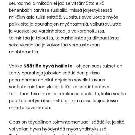
seuraamalla mikään ei jää selvittämättä eikä
kenenkään tarvitse tuskailla, missä järjestyksessä
mikäkin asia tulisi esittää. Suositus syväluotaa myös
palkkioita ja apurahojen myöntämisiä, vaikuttavuutta
ja vuosikelloa, varainhoitoa ja velkarahoitusta,
toimintaa ja taloutta, taloushallintoa ja tilinpäätöstä
sekä viestintää ja valvontaa verotustakaan
unohtamatta.
Vaikka
Säätiön hyvä hallinto
-ohjeen suositukset on
tehty apurahoja jakavien säätiöiden piirissä,
päämääränä on ollut ohjeiden sovellettavuus
säätiötoimintaan yleisesti. Koska säätiöt eroavat
toisistaan toimintansa ja kokonsa puolesta, kukin säätiö
päättää tietysti itse, miltä osin ja missä laajuudessa
ohjetta sovelletaan.
Opas on täydellinen toimintamanuaali säätiöille, ja sitä
voi vallan hyvin hyödyntää myös yhdistyksissä.