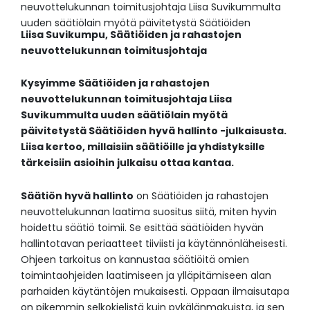
neuvottelukunnan toimitusjohtaja Liisa Suvikummulta
uuden säätiölain myötä päivitetystä Säätiöiden
Liisa Suvikumpu, Säätiöiden ja rahastojen
neuvottelukunnan toimitusjohtaja
Kysyimme Säätiöiden ja rahastojen
neuvottelukunnan toimitusjohtaja Liisa
Suvikummulta uuden säätiölain myötä
päivitetystä Säätiöiden hyvä hallinto -julkaisusta.
Liisa kertoo, millaisiin säätiöille ja yhdistyksille
tärkeisiin asioihin julkaisu ottaa kantaa.
Säätiön hyvä hallinto
on Säätiöiden ja rahastojen
neuvottelukunnan laatima suositus siitä, miten hyvin
hoidettu säätiö toimii. Se esittää säätiöiden hyvän
hallintotavan periaatteet tiiviisti ja käytännönläheisesti.
Ohjeen tarkoitus on kannustaa säätiöitä omien
toimintaohjeiden laatimiseen ja ylläpitämiseen alan
parhaiden käytäntöjen mukaisesti. Oppaan ilmaisutapa
on pikemmin selkokielistä kuin pykälänmakuista, ja sen