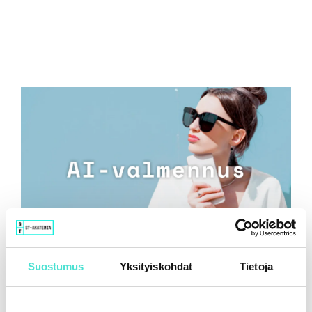
Suostumus
Yksityiskohdat
Tietoja
Tekoäly ja taloudellisen raportoinnin uusi
luotettavuustaso