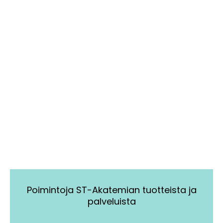
Poimintoja ST-Akatemian tuotteista ja
palveluista