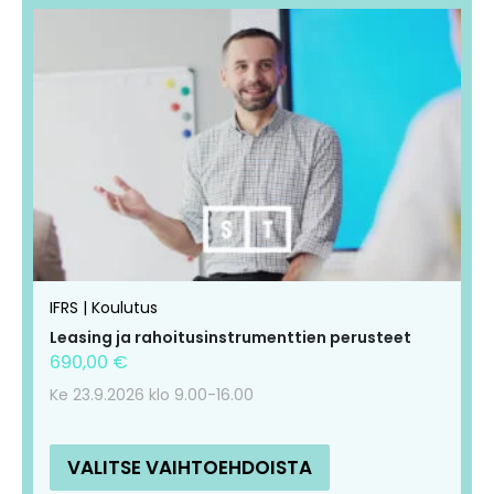
Tällä
Tällä
tuotteella
tuotteella
on
on
useampi
useampi
muunnelma.
muunnelma.
Voit
Voit
tehdä
tehdä
valinnat
valinnat
tuotteen
tuotteen
IFRS | Koulutus
sivulla.
sivulla.
Leasing ja rahoitusinstrumenttien perusteet
690,00
€
Ke 23.9.2026 klo 9.00-16.00
VALITSE VAIHTOEHDOISTA