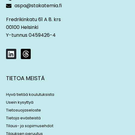
aspa@stakatemia.fi
Fredrikinkatu 61 A 8. krs
00100 Helsinki
Y-tunnus 0459426-4
L
T
i
h
n
r
k
e
TIETOA MEISTÄ
e
a
d
d
i
s
Hyvä tietää koulutuksista
n
Usein kysyttyä
Tietosuojaseloste
Tietoja evästeistä
Tilaus- ja sopimusehdot
Tilauksen peruutus