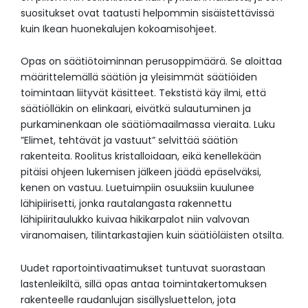
suositukset ovat taatusti helpommin sisäistettävissä
kuin Ikean huonekalujen kokoamisohjeet.
Opas on säätiötoiminnan perusoppimäärä. Se aloittaa
määrittelemällä säätiön ja yleisimmät säätiöiden
toimintaan liityvät käsitteet. Tekstistä käy ilmi, että
säätiölläkin on elinkaari, eivätkä sulautuminen ja
purkaminenkaan ole säätiömaailmassa vieraita. Luku
”Elimet, tehtävät ja vastuut” selvittää säätiön
rakenteita. Roolitus kristalloidaan, eikä kenellekään
pitäisi ohjeen lukemisen jälkeen jäädä epäselväksi,
kenen on vastuu. Luetuimpiin osuuksiin kuulunee
lähipiirisetti, jonka rautalangasta rakennettu
lähipiiritaulukko kuivaa hikikarpalot niin valvovan
viranomaisen, tilintarkastajien kuin säätiöläisten otsilta.
Uudet raportointivaatimukset tuntuvat suorastaan
lastenleikiltä, sillä opas antaa toimintakertomuksen
rakenteelle raudanlujan sisällysluettelon, jota