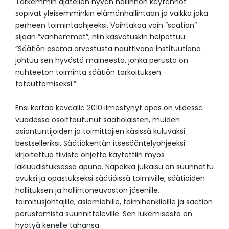
Tarkemmin ajatellen hyvän hallinnon käytännöt
sopivat yleisemminkin elämänhallintaan ja vaikka joka
perheen toimintaohjeeksi. Vaihtakaa vain ”säätiön”
sijaan ”vanhemmat”, niin kasvatuskin helpottuu:
”Säätiön asema arvostusta nauttivana instituutiona
johtuu sen hyvästä maineesta, jonka perusta on
nuhteeton toiminta säätiön tarkoituksen
toteuttamiseksi.”
Ensi kertaa keväällä 2010 ilmestynyt opas on viidessä
vuodessa osoittautunut säätiöläisten, muiden
asiantuntijoiden ja toimittajien käsissä kuluvaksi
bestselleriksi. Säätiökentän itsesääntelyohjeeksi
kirjoitettua tiivistä ohjetta käytettiin myös
lakiuudistuksessa apuna. Napakka julkaisu on suunnattu
avuksi ja opastukseksi säätiöissä toimiville, säätiöiden
hallituksen ja hallintoneuvoston jäsenille,
toimitusjohtajille, asiamiehille, toimihenkilöille ja säätiön
perustamista suunnitteleville. Sen lukemisesta on
hyötyä kenelle tahansa.