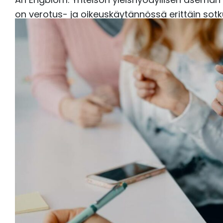
on verotus- ja oikeuskäytännössä erittäin sotku