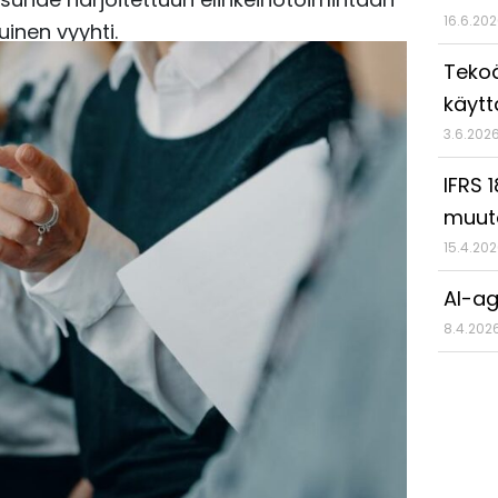
16.6.20
inen vyyhti.
Tekoä
käyt
3.6.202
IFRS 
muut
15.4.20
AI-ag
8.4.202