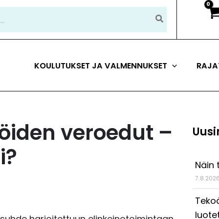
KOULUTUKSET JA VALMENNUKSET
RAJA
iöiden veroedut –
Uusi
i?
Näin 
7.8.202
Tekoä
luote
 suhde harjoitettuun elinkeinotoimintaan