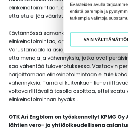
Evästeiden avulla tarjoamm
elinkeinotoimintaan, ei osakeyhtiö kärsi kilpail
entistä parempia ja pystymme 
että etu ei jää vääristämään verovelvollisten vä
tarkempia valintoja suostumu
Käytännössä samankaltainen tilanne, jossa ha
VAIN VÄLTTÄMÄTTÖ
elinkeinotoimintaa, on varustamoala ja siellä s
Varustamoalalla asia on ratkaistu korostamall
että menoja ja vähennyksiä, jotka ovat peräisi
saa vähentää tuloverotuksessa. Vastaavin peri
harjoittamaan elinkeinotoimintaan ei tule ko
vähennyksiä. Tämä ei kuitenkaan liene riittävää
voitava riittävällä tasolla osoittaa, ettei saatu
elinkeinotoiminnan hyväksi.
OTK Ari Engblom on työskennellyt KPMG Oy 
lähtien vero- ja yhtiöoikeudellisena asiant