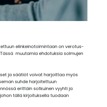
tettuun elinkeinotoimintaan on verotus-
ti. Tässä muutamia ehdotuksia solmujen
ykset ja säätiöt voivat harjoittaa myös
 aseman suhde harjoitettuun
nnössä erittäin sotkuinen vyyhti ja
ohon tällä kirjoituksella tuodaan