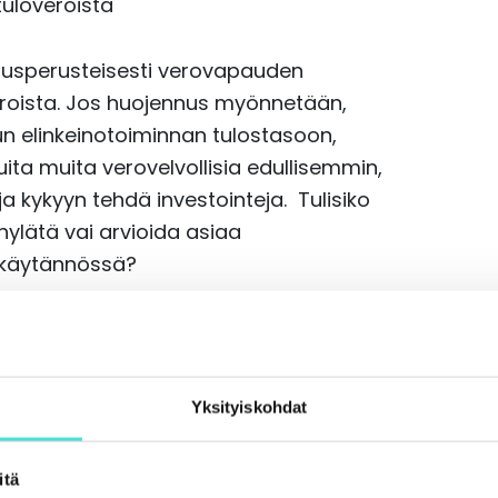
tuloveroista
nnusperusteisesti verovapauden
eroista. Jos huojennus myönnetään,
tun elinkeinotoiminnan tulostasoon,
uita muita verovelvollisia edullisemmin,
a kykyyn tehdä investointeja. Tulisiko
ylätä vai arvioida asiaa
skäytännössä?
ava vertailu:
saa verotettavasta elinkeinotoiminnan
Yksityiskohdat
linen yhteisö käyttää saamansa veroedun
ulosta 20 rahaa, yleishyödyllisen
itä
ishyödyllisen yhteisön