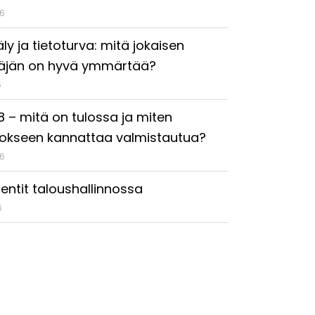
26
ly ja tietoturva: mitä jokaisen
täjän on hyvä ymmärtää?
6
18 – mitä on tulossa ja miten
okseen kannattaa valmistautua?
26
entit taloushallinnossa
6