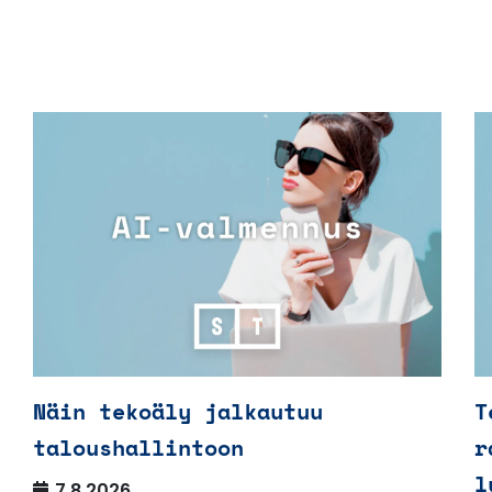
Näin tekoäly jalkautuu
T
taloushallintoon
r
l
7.8.2026