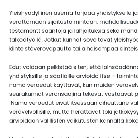
Yleishyödyllinen asema tarjoaa yhdistykselle j
verottomaan sijoitustoimintaan, mahdollisuu
testamenttisaantoja ja lahjoituksia sekä mahd
talkootyöllä. Jotkut kunnat soveltavat yleishyöd
kiinteistöverovapautta tai alhaisempaa kiintei
Edut voidaan pelkistää siten, että lainsäädän
yhdistyksille ja säätiöille arvioida itse – toimi
nämä veroedut käyttävät, kun muiden verovelvol
seurakunnat veronsaajina tekevät vastaavat pä
Nämä veroedut eivät itsessään aiheuttane välit
verovelvollisille, mutta herättävät toki jatkoky
arvioidaan välillisten vaikutusten kannalta koko