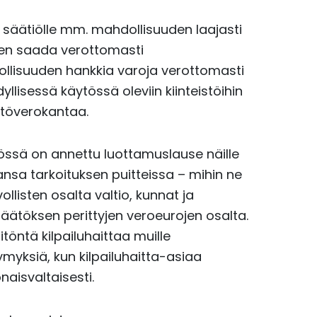
a säätiölle mm. mahdollisuuden laajasti
den saada verottomasti
ollisuuden hankkia varoja verottomasti
yllisessä käytössä oleviin kiinteistöihin
stöverokantaa.
nössä on annettu luottamuslause näille
ntansa tarkoituksen puitteissa – mihin ne
listen osalta valtio, kunnat ja
ätöksen perittyjen veroeurojen osalta.
öntä kilpailuhaittaa muille
symyksiä, kun kilpailuhaitta-asiaa
naisvaltaisesti.