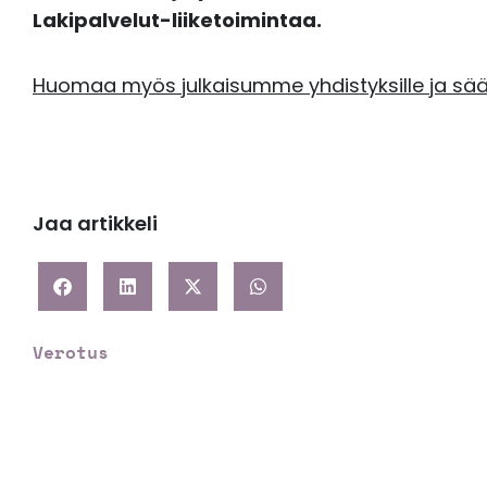
Lakipalvelut-liiketoimintaa.
Huomaa myös julkaisumme yhdistyksille ja säät
Jaa artikkeli
Verotus