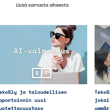
Lisää samasta aiheesta
ekoäly ja taloudellisen
Tekoä
aportoinnin uusi
jokai
uotettavuustaso
ymmär