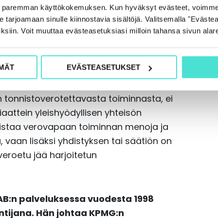
e paremman käyttökokemuksen. Kun hyväksyt evästeet, voimme
uhaittaa. Miten sitten voidaan varmistaa,
tarjoamaan sinulle kiinnostavia sisältöjä. Valitsemalla "Evästea
listä kilpailua?
ksiin. Voit muuttaa evästeasetuksiasi milloin tahansa sivun alar
rjoitetaan tuloverosta vapaata
MÄT
EVÄSTEASETUKSET
ovellettava tonnistoverotus.
a markkinaehtoisuusperiaatetta ja sitä,
n tonnistoverotettavasta toiminnasta, ei
aattein yleishyödyllisen yhteisön
hdistaa verovapaan toiminnan menoja ja
, vaan lisäksi yhdistyksen tai säätiön on
 veroetu jää harjoitetun
AB:n palveluksessa vuodesta 1998
untijana. Hän johtaa KPMG:n