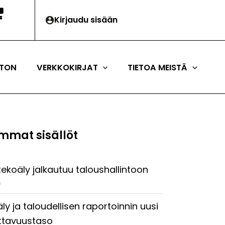
Kirjaudu sisään
TON
VERKKOKIRJAT
TIETOA MEISTÄ
mmat sisällöt
tekoäly jalkautuu taloushallintoon
6
ly ja taloudellisen raportoinnin uusi
ttavuustaso