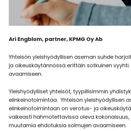
Ari Engblom,
partner,
KPMG Oy Ab
Yhteisön yleishyödyllisen aseman suhde harjoi
ja oikeuskäytännössä erittäin sotkuinen vyyh
avaamiseen.
Yleishyödylliset yhteisöt, tyypillisimmin yhdist
elinkeinotoimintaa. Yhteisön yleishyödyllisen
elinkeinotoimintaan on verotus- ja oikeuskäytä
vaikeasti hahmotettavissa oleva kokonaisuus, j
muutamia ehdotuksia solmujen avaamiseen.