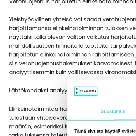
Verohuojennus harjoitetun elinkeinotoiminnan 
Yleishyödyllinen yhteisö voi saada verohuoje
harjoittamansa elinkeinotoiminnan tuloksen v
näyttäisi tällä olevan välitön vaikutus harjoite
mahdollisuuteen hinnoitella tuotteita tai palvel
harjoitetun elinkeinotoiminnan rahoittamiseen j
siis verohuojennushakemukset kaavamaisesti h
analyyttisemmin kuin vallitsevassa viranomai
Lähtökohdaksi analyysille voitaisiin ottaa seura
Elinkeinotoimintaa harjoittava osakeyhtiö mak
Suostumus
tulostaan yhteisöveroa 20 %. Jos yleishyödyl
määrän, esimerkiksi 100 rahan verotettavasta t
Tämä sivusto käyttää eväste
tarkoituksensa toteuttamiseen eikä etu jää yle