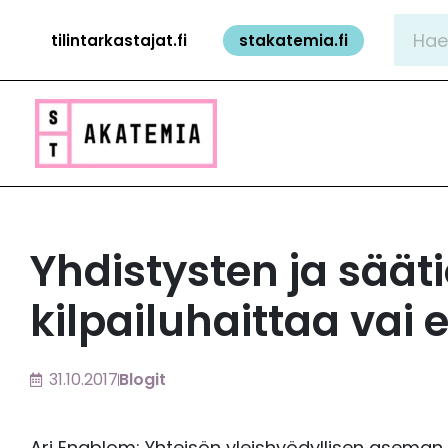
Siirry
Hae:
tilintarkastajat.fi
stakatemia.fi
sisältöön
Yhdistysten ja säät
kilpailuhaittaa vai e
31.10.2017
Blogit
Ari Engblom: Yhteisön yleishyödyllisen aseman