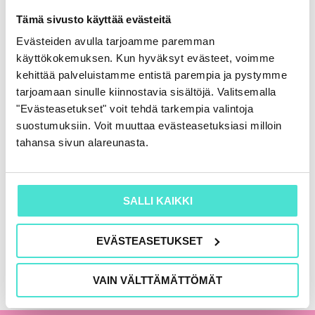
Rahoituslaskelma
Tämä sivusto käyttää evästeitä
86,00
€
(+ alv)
Evästeiden avulla tarjoamme paremman
käyttökokemuksen. Kun hyväksyt evästeet, voimme
LISÄÄ OSTOSKORIIN
kehittää palveluistamme entistä parempia ja pystymme
tarjoamaan sinulle kiinnostavia sisältöjä. Valitsemalla
"Evästeasetukset" voit tehdä tarkempia valintoja
suostumuksiin. Voit muuttaa evästeasetuksiasi milloin
KAIKKI KIRJAT
tahansa sivun alareunasta.
SALLI KAIKKI
EVÄSTEASETUKSET
VAIN VÄLTTÄMÄTTÖMÄT