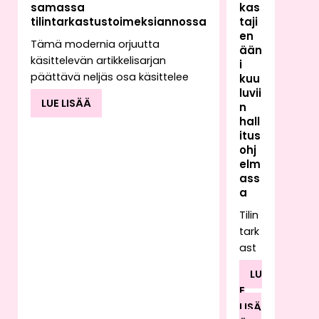
samassa
kas
tilintarkastustoimeksiannossa
taji
en
Tämä modernia orjuutta
ään
käsittelevän artikkelisarjan
i
päättävä neljäs osa käsittelee
kuu
luvii
tilintarkastajan
LUE LISÄÄ
n
toimeksiannossaan mahdollisesti
hall
kohtaavan työvoiman
itus
hyväksikäytön vaikutusta
ohj
tilintarkastajan raportointiin.
elm
Toimeksiantoa suorittaessaan
ass
tilintarkastaja saattaa havaita
a
kyseiselle toimialalle epätyypillisiä
Tilin
käytäntöjä tai poikkeavia
tark
kirjanpidon tapahtumia, joiden
ast
taustalla voi olla esimerkiksi
ajan
työvoiman hyväksikäyttö.
LU
työ
Työvoiman hyväksikäyttöön voi
E
rake
liittyä myös rahanpesua.
LISÄ
ntu