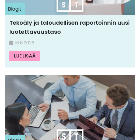
Blogit
Tekoäly ja taloudellisen raportoinnin uusi
luotettavuustaso
16.6.2026
LUE LISÄÄ