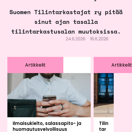
Suomen Tilintarkastajat ry pitää
sinut ajan tasalla
tilintarkastusalan muutoksissa.
24.6.2026
16.6.2026
Artikkelit
Artikkelit
Ilmaisukielto, salassapito- ja
Tilin
huomautusvelvollisuus
tar