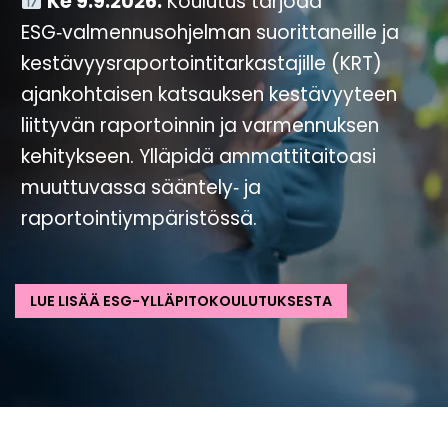
Ke 9.9.2026.
Koulutus tarjoaa
ESG‑valmennusohjelman suorittaneille ja
kestävyysraportointitarkastajille (KRT)
ajankohtaisen katsauksen kestävyyteen
liittyvän raportoinnin ja varmennuksen
kehitykseen. Ylläpidä ammattitaitoasi
muuttuvassa sääntely‑ ja
raportointiympäristössä.
LUE LISÄÄ ESG-YLLÄPITOKOULUTUKSESTA