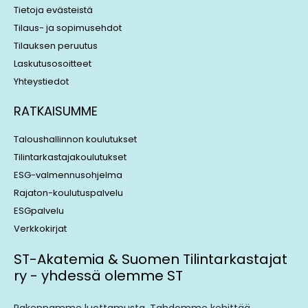
Tietoja evästeistä
Tilaus- ja sopimusehdot
Tilauksen peruutus
Laskutusosoitteet
Yhteystiedot
RATKAISUMME
Taloushallinnon koulutukset
Tilintarkastajakoulutukset
ESG-valmennusohjelma
Rajaton-koulutuspalvelu
ESGpalvelu
Verkkokirjat
ST-Akatemia & Suomen Tilintarkastajat
ry - yhdessä olemme ST
Rakennamme luottamusta. Tahdomme kehittää