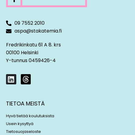
09 7552 2010
aspa@stakatemia.fi
Fredrikinkatu 61 A 8. krs
00100 Helsinki
Y-tunnus 0459426-4
L
T
i
h
n
r
k
e
TIETOA MEISTÄ
e
a
d
d
Hyvä tietää koulutuksista
i
s
Usein kysyttyä
n
Tietosuojaseloste