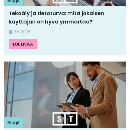
Blogit
Tekoäly ja tietoturva: mitä jokaisen
käyttäjän on hyvä ymmärtää?
3.6.2026
LUE LISÄÄ
Blogit