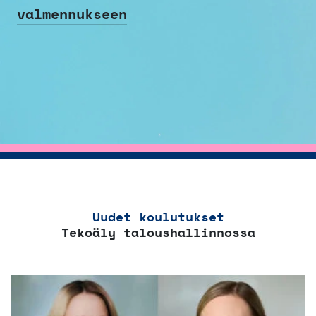
valmennukseen
Uudet koulutukset
Tekoäly taloushallinnossa
Tällä
tuotteella