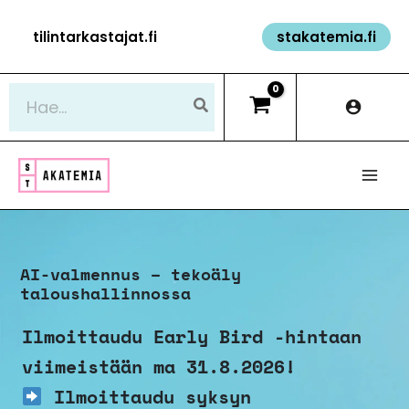
Siirry
tilintarkastajat.fi
stakatemia.fi
sisältöön
Hae:
AI-valmennus – tekoäly
taloushallinnossa
Ilmoittaudu Early Bird -hintaan
viimeistään ma 31.8.2026!
Ilmoittaudu syksyn