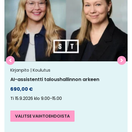
on
useampi
muunnelma.
Voit
tehdä
valinnat
tuotteen
sivulla.
Kirjanpito | Koulutus
AI-assistentti taloushallinnon arkeen
690,00
€
Ti 15.9.2026 klo 9.00-15.00
VALITSE VAIHTOEHDOISTA