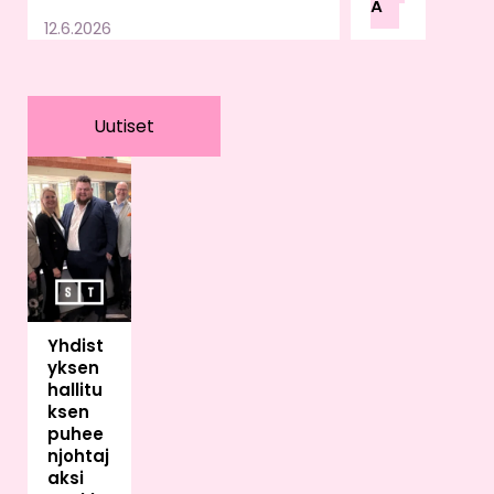
Ä
u
12.6.2026
lain
sää
dän
nön,
Uutiset
valv
onn
an
ja
vira
no
mai
skä
Yhdist
ytä
yksen
ntöj
hallitu
en
ksen
var
puhee
aan.
njohtaj
Sää
aksi