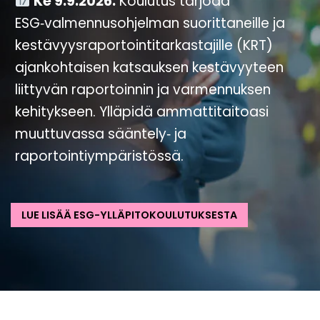
Ke 9.9.2026.
Koulutus tarjoaa
ESG‑valmennusohjelman suorittaneille ja
kestävyysraportointitarkastajille (KRT)
ajankohtaisen katsauksen kestävyyteen
liittyvän raportoinnin ja varmennuksen
kehitykseen. Ylläpidä ammattitaitoasi
muuttuvassa sääntely‑ ja
raportointiympäristössä.
LUE LISÄÄ ESG-YLLÄPITOKOULUTUKSESTA