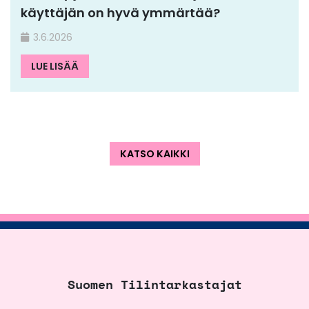
käyttäjän on hyvä ymmärtää?
3.6.2026
LUE LISÄÄ
KATSO KAIKKI
Suomen Tilintarkastajat