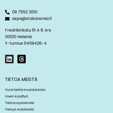
09 7552 2010
aspa@stakatemia.fi
Fredrikinkatu 61 A 8. krs
00100 Helsinki
Y-tunnus 0459426-4
L
T
i
h
n
r
k
e
TIETOA MEISTÄ
e
a
d
d
Hyvä tietää koulutuksista
i
s
Usein kysyttyä
n
Tietosuojaseloste
Tietoja evästeistä