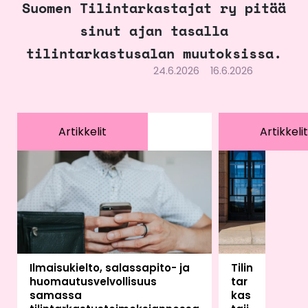
Suomen Tilintarkastajat ry pitää
sinut ajan tasalla
tilintarkastusalan muutoksissa.
24.6.2026
16.6.2026
Artikkelit
Artikkelit
Ilmaisukielto, salassapito- ja
Tilin
huomautusvelvollisuus
tar
samassa
kas