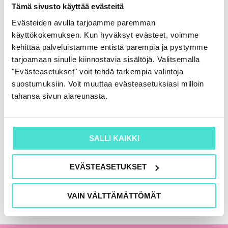
Rahoituslaskelma
Tämä sivusto käyttää evästeitä
86,00
€
(+ alv)
Evästeiden avulla tarjoamme paremman
käyttökokemuksen. Kun hyväksyt evästeet, voimme
LISÄÄ OSTOSKORIIN
kehittää palveluistamme entistä parempia ja pystymme
tarjoamaan sinulle kiinnostavia sisältöjä. Valitsemalla
"Evästeasetukset" voit tehdä tarkempia valintoja
suostumuksiin. Voit muuttaa evästeasetuksiasi milloin
KAIKKI KIRJAT
tahansa sivun alareunasta.
SALLI KAIKKI
EVÄSTEASETUKSET
VAIN VÄLTTÄMÄTTÖMÄT