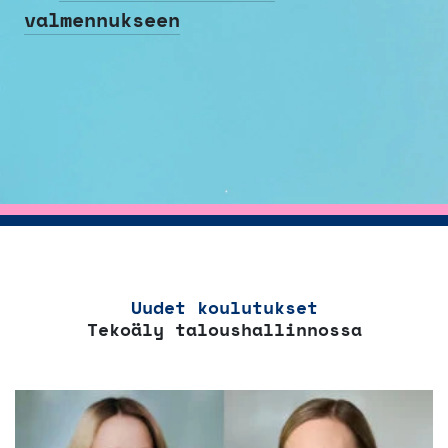
valmennukseen
Uudet koulutukset
Tekoäly taloushallinnossa
Tällä
tuotteella