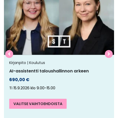
on
useampi
muunnelma.
Voit
tehdä
valinnat
tuotteen
sivulla.
Kirjanpito | Koulutus
AI-assistentti taloushallinnon arkeen
690,00
€
Ti 15.9.2026 klo 9.00-15.00
VALITSE VAIHTOEHDOISTA