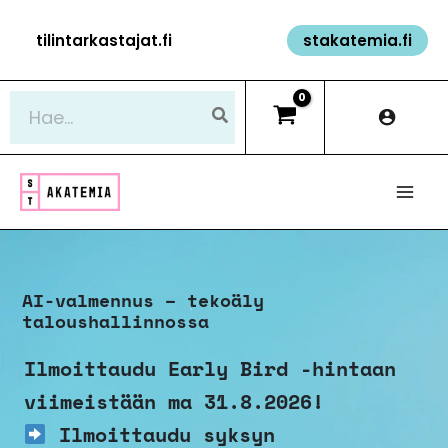
Siirry
tilintarkastajat.fi
stakatemia.fi
sisältöön
Hae:
AI-valmennus – tekoäly
taloushallinnossa
Ilmoittaudu Early Bird -hintaan
viimeistään ma 31.8.2026!
Ilmoittaudu syksyn