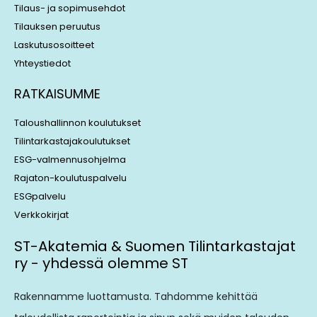
Tilaus- ja sopimusehdot
Tilauksen peruutus
Laskutusosoitteet
Yhteystiedot
RATKAISUMME
Taloushallinnon koulutukset
Tilintarkastajakoulutukset
ESG-valmennusohjelma
Rajaton-koulutuspalvelu
ESGpalvelu
Verkkokirjat
ST-Akatemia & Suomen Tilintarkastajat
ry - yhdessä olemme ST
Rakennamme luottamusta. Tahdomme kehittää