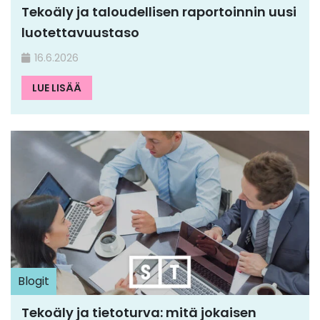
Tekoäly ja taloudellisen raportoinnin uusi
luotettavuustaso
16.6.2026
LUE LISÄÄ
Blogit
Tekoäly ja tietoturva: mitä jokaisen