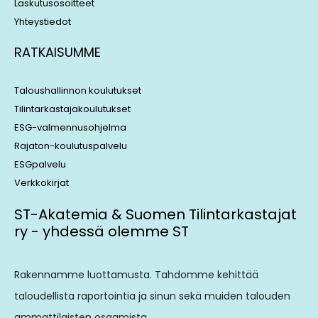
Laskutusosoitteet
Yhteystiedot
RATKAISUMME
Taloushallinnon koulutukset
Tilintarkastajakoulutukset
ESG-valmennusohjelma
Rajaton-koulutuspalvelu
ESGpalvelu
Verkkokirjat
ST-Akatemia & Suomen Tilintarkastajat
ry - yhdessä olemme ST
Rakennamme luottamusta. Tahdomme kehittää
taloudellista raportointia ja sinun sekä muiden talouden
ammattilaisten osaamista.