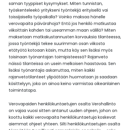
saman tyyppiset kysymykset. Miten tunnistan,
työskenteleekö yritykseni työntekijä erityisellä vai
toissijaisella työpaikalla? Voinko maksaa hänelle
verovapaita päivärahoja? Entä jos henkilö matkustaa
viikoittain kahden tai useamman maan välillä? Miten
maksetaan matkakustannusten korvauksia tilanteessa,
jossa työntekijä tekee suurimman osan viikosta
etätyötä kotoaan käsin, mutta käy sen lisäksi myös
toisinaan työnantajan toimipisteessä? Rajanveto
näissä tilanteissa on usein melkoisen haastavaa. Sen
lisäksi työnantajia askarruttaa, miten kaikki
rajanvetotilanteet ylipäätään huomataan ja saadaan
käsittelyyn, joka on ainoa keino varmistaa oikeanlainen
toimintatapa.
Verovapaiden henkilökuntaetujen osalta Verohallinto
on vajaa vuosi sitten antanut uuden ohjeen, johon on
koottu kaikki verovapaita henkilökuntaetuja koskevat
aiemmat ohjeet yhteen. Silti henkilökuntaetujen osalta