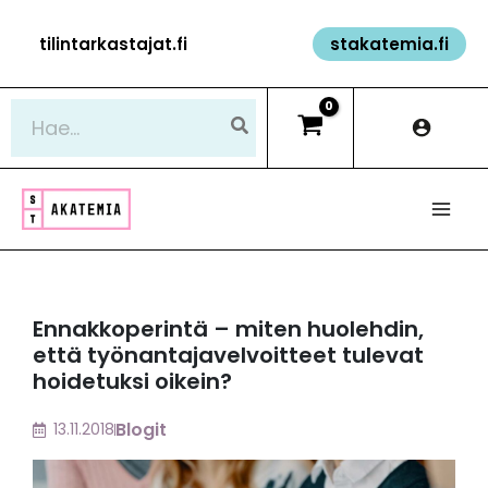
Siirry
tilintarkastajat.fi
stakatemia.fi
sisältöön
Hae:
Ennakkoperintä – miten huolehdin,
että työnantajavelvoitteet tulevat
hoidetuksi oikein?
Blogit
13.11.2018