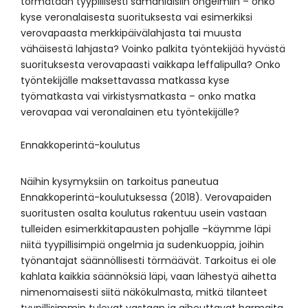
törmätään tyypillisesti samanlaisiin ongelmiin – onko
kyse veronalaisesta suorituksesta vai esimerkiksi
verovapaasta merkkipäivälahjasta tai muusta
vähäisestä lahjasta? Voinko palkita työntekijää hyvästä
suorituksesta verovapaasti vaikkapa leffalipulla? Onko
työntekijälle maksettavassa matkassa kyse
työmatkasta vai virkistysmatkasta – onko matka
verovapaa vai veronalainen etu työntekijälle?
Ennakkoperintä-koulutus
Näihin kysymyksiin on tarkoitus paneutua
Ennakkoperintä-koulutuksessa (2018). Verovapaiden
suoritusten osalta koulutus rakentuu usein vastaan
tulleiden esimerkkitapausten pohjalle –käymme läpi
niitä tyypillisimpiä ongelmia ja sudenkuoppia, joihin
työnantajat säännöllisesti törmäävät. Tarkoitus ei ole
kahlata kaikkia säännöksiä läpi, vaan lähestyä aihetta
nimenomaisesti siitä näkökulmasta, mitkä tilanteet
tyypillisimmin tulevat vastaan ja aiheuttavat harmaita