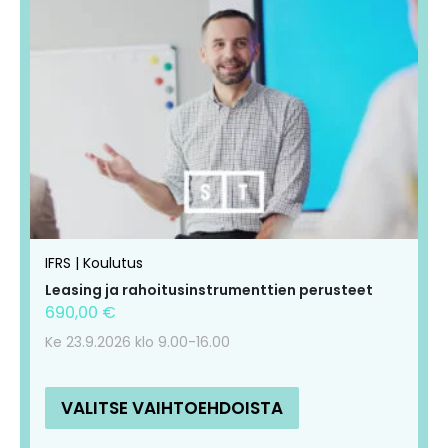
Tällä
Tällä
tuotteella
tuotteella
on
on
useampi
useampi
muunnelma.
muunnelma.
Voit
Voit
tehdä
tehdä
valinnat
valinnat
tuotteen
tuotteen
IFRS | Koulutus
sivulla.
sivulla.
Leasing ja rahoitusinstrumenttien perusteet
690,00
€
Ke 23.9.2026 klo 9.00-16.00
VALITSE VAIHTOEHDOISTA