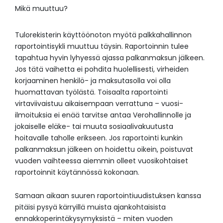
Mikä muuttuu?
Tulorekisterin käyttöönoton myötä palkkahallinnon
raportointisykli muuttuu täysin. Raportoinnin tulee
tapahtua hyvin lyhyessä ajassa palkanmaksun jälkeen.
Jos tätä vaihetta ei pohdita huolellisesti, virheiden
korjaaminen henkilö- ja maksutasolla voi olla
huomattavan työlästä. Toisaalta raportointi
virtaviivaistuu aikaisempaan verrattuna – vuosi-
ilmoituksia ei enää tarvitse antaa Verohallinnolle ja
jokaiselle eläke- tai muuta sosiaalivakuutusta
hoitavalle taholle erikseen. Jos raportointi kunkin
palkanmaksun jälkeen on hoidettu oikein, poistuvat
vuoden vaihteessa aiemmin olleet vuosikohtaiset
raportoinnit käytännössä kokonaan.
Samaan aikaan suuren raportointiuudistuksen kanssa
pitäisi pysyä kärryillä muista ajankohtaisista
ennakkoperintäkysymyksistä – miten vuoden