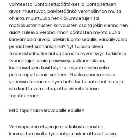
vaihteessa luontoisetupäätökset ja luontoisetujen
arvot muuttuvat, päivitetäänkö Verohallinnon muita
ohjeita, muuttuuko henkilökuntaetujen tai
matkakustannusten korvausten osalta jokin olennainen
asia? Tuleeko Verohallinnon päätösten myötä uusia
kaavamaisia arvoja jollekin luontoisedulle, vai säilyvätkö
periaatteet samanlaisina? Nyt tulossa oleva
tulorekisterihanke antaa samalla hyvän syyn tarkistella
työnantajan omia prosesseja palkanmaksun,
luontoisetujen käsittelyn ja myöntämisen sekä
palkkaraportoinnin suhteen. Etenkin suuremmissa
yhtiöissä tämän on hyvä hetki lisätä automatiikkaa ja
sitä kautta varmistaa, ettei virheitä pääse
tapahtumaan.
Mitä tapahtuu verovapaille eduille?
Verovapaiden etujen ja matkakustannusten
korvausten osalta työnantajia askarruttavat usein