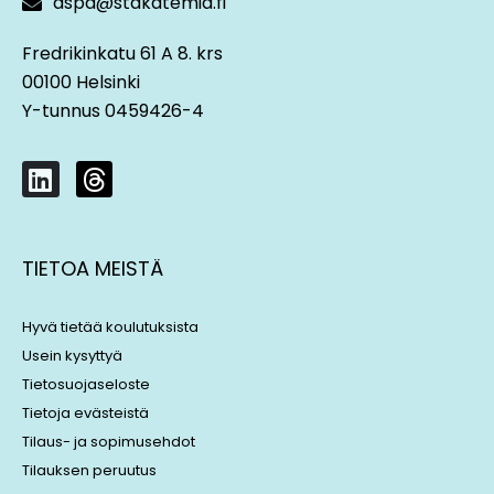
aspa@stakatemia.fi
Fredrikinkatu 61 A 8. krs
00100 Helsinki
Y-tunnus 0459426-4
L
T
i
h
n
r
k
e
TIETOA MEISTÄ
e
a
d
d
i
s
Hyvä tietää koulutuksista
n
Usein kysyttyä
Tietosuojaseloste
Tietoja evästeistä
Tilaus- ja sopimusehdot
Tilauksen peruutus