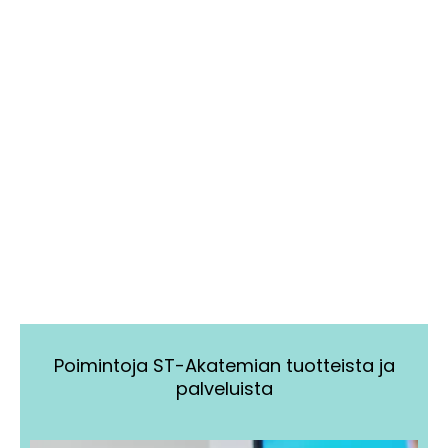
Poimintoja ST-Akatemian tuotteista ja
palveluista