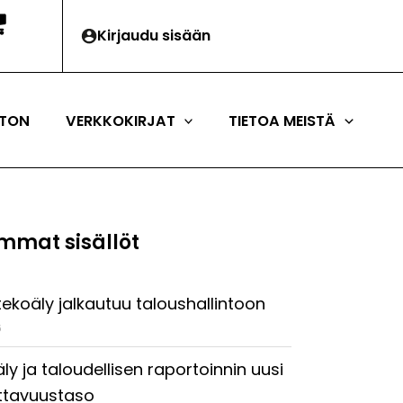
Kirjaudu sisään
TON
VERKKOKIRJAT
TIETOA MEISTÄ
mmat sisällöt
tekoäly jalkautuu taloushallintoon
6
ly ja taloudellisen raportoinnin uusi
ttavuustaso