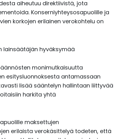
ta aiheutuu direktiivistä, jota
mentoida. Konserniyhteysosapuolille ja
vien korkojen erilainen verokohtelu on
n lainsäätäjän hyväksymää
säännösten monimutkaisuutta
ksen esitysluonnoksesta antamassaan
avasti lisää sääntelyn hallintaan liittyvää
oitaisiin harkita yhtä
apuolille maksettujen
 erilaista verokäsittelyä todeten, että