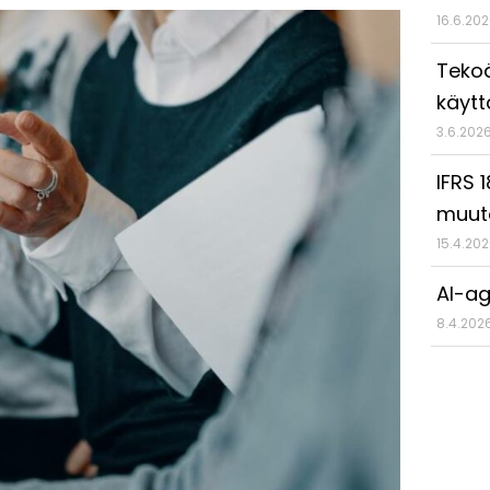
16.6.20
Tekoä
käyt
3.6.202
IFRS 
muut
15.4.20
AI-ag
8.4.202