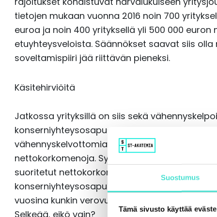
rajoitukset kohdistuvat harvalukuiseen yritysjo
tietojen mukaan vuonna 2016 noin 700 yrityksel
euroa ja noin 400 yrityksellä yli 500 000 euron
etuyhteysveloista. Säännökset saavat siis olla
soveltamispiiri jää riittävän pieneksi.
Käsitehirviöitä
Jatkossa yrityksillä on siis sekä vähennyskelp
konserniyhteysosapuolelle suoritettuja nettok
vähennyskelvottomia muille kuin konserniyhteys
nettokorkomenoja. Syntyneet vähentämättä jä
suoritetut nettokorkomenot ja vähentämättä jä
Suostumus
konserniyhteysosapuolille suoritetut nettok
vuosina kunkin verovuoden vähennyskelpoist
Tämä sivusto käyttää eväste
Selkeää, eikö vain?