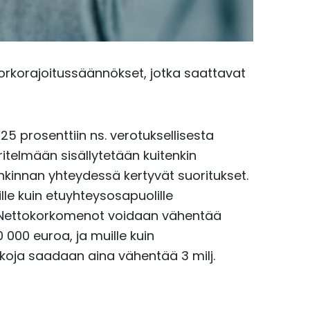
rkorajoitussäännökset, jotka saattavat
 prosenttiin ns. verotuksellisesta
ritelmään sisällytetään kuitenkin
innan yhteydessä kertyvät suoritukset.
lle kuin etuyhteysosapuolille
in. Nettokorkomenot voidaan vähentää
 000 euroa, ja muille kuin
koja saadaan aina vähentää 3 milj.