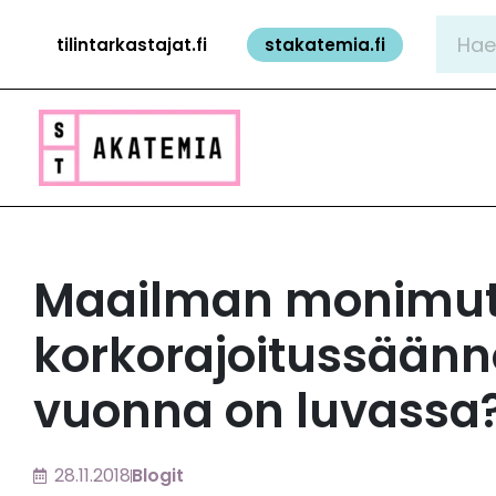
Siirry
Hae:
tilintarkastajat.fi
stakatemia.fi
sisältöön
Maailman monimu
korkorajoitussäänn
vuonna on luvassa
28.11.2018
Blogit