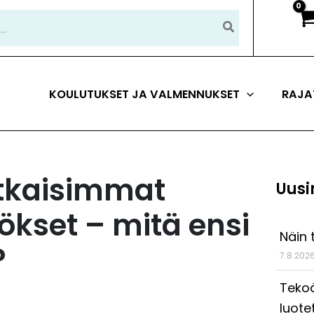
KOULUTUKSET JA VALMENNUKSET
RAJA
tkaisimmat
Uusi
ökset – mitä ensi
Näin 
?
7.8.202
Tekoä
luote