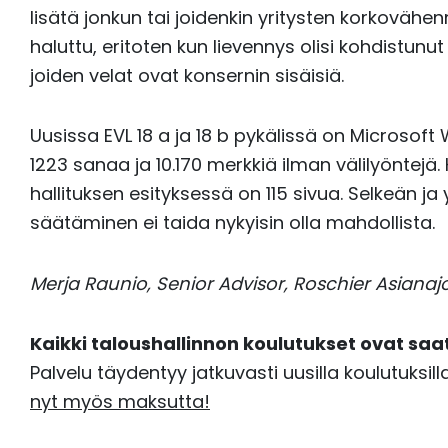
lisätä jonkun tai joidenkin yritysten korkovähe
haluttu, eritoten kun lievennys olisi kohdistunut 
joiden velat ovat konsernin sisäisiä.
Uusissa EVL 18 a ja 18 b pykälissä on Microso
1223 sanaa ja 10.170 merkkiä ilman välilyöntej
hallituksen esityksessä on 115 sivua. Selkeän j
säätäminen ei taida nykyisin olla mahdollista.
Merja Raunio, Senior Advisor, Roschier Asianaj
Kaikki taloushallinnon koulutukset ovat saa
Palvelu täydentyy jatkuvasti uusilla koulutuksill
nyt myös maksutta!