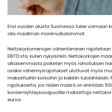
Ensi vuoden alusta Suomessa tulee voimaan ko
olla maailman monimutkaisimmat.
Nettokorkomenojen vähentäminen rajoitetaan 25
EBITD:sta, kuten nykyisinkin. Nettokorkojen mää
aikaisemmasta poiketen myös rahoituksen hank
Lisäksi vähennysrajoitukset ulottuvat myös mui
maksettuihin korkoihin ja kaikkiin tulolähteisi
rajoituksetta, jos niiden määrä on enintään 500
konserniyhteysosapuolille maksettuja nettokor
euroa.