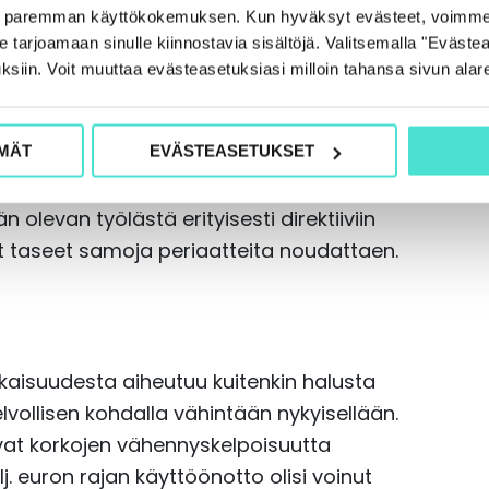
e paremman käyttökokemuksen. Kun hyväksyt evästeet, voimme
tarjoamaan sinulle kiinnostavia sisältöjä. Valitsemalla "Evästea
ksiin. Voit muuttaa evästeasetuksiasi milloin tahansa sivun alar
liset näyttävät sietävän
MÄT
EVÄSTEASETUKSET
etään lievennyksistä verotukseen. Tämä
ajoittamaan korkorajoitussäännösten
olevan työlästä erityisesti direktiiviin
t taseet samoja periaatteita noudattaen.
aisuudesta aiheutuu kuitenkin halusta
elvollisen kohdalla vähintään nykyisellään.
vat korkojen vähennyskelpoisuutta
. euron rajan käyttöönotto olisi voinut