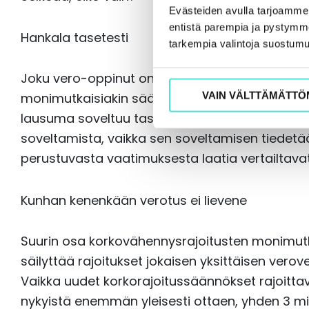
Evästeiden avulla tarjoamm
entistä parempia ja pystymme 
Hankala tasetesti
tarkempia valintoja suostumu
Joku vero-oppinut on todennut, että verovelvol
VAIN VÄLTTÄMÄTTÖ
monimutkaisiakin säännöksiä, jos niissä sääd
lausuma soveltuu tasetestiin, joka haluttiin r
soveltamista, vaikka sen soveltamisen tiedetään 
perustuvasta vaatimuksesta laatia vertailtava
Kunhan kenenkään verotus ei lievene
Suurin osa korkovähennysrajoitusten monimutk
säilyttää rajoitukset jokaisen yksittäisen verov
Vaikka uudet korkorajoitussäännökset rajoitta
nykyistä enemmän yleisesti ottaen, yhden 3 milj