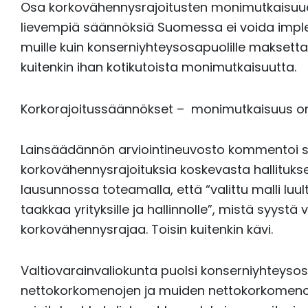
Osa korkovähennysrajoitusten monimutkaisuudes
lievempiä säännöksiä Suomessa ei voida imple
muille kuin konserniyhteysosapuolille maksetta
kuitenkin ihan kotikutoista monimutkaisuutta.
Korkorajoitussäännökset – monimutkaisuus o
Lainsäädännön arviointineuvosto kommentoi 
korkovähennysrajoituksia koskevasta hallitu
lausunnossa toteamalla, että “valittu malli luult
taakkaa yrityksille ja hallinnolle”, mistä syystä v
korkovähennysrajaa. Toisin kuitenkin kävi.
Valtiovarainvaliokunta puolsi konserniyhteysos
nettokorkomenojen ja muiden nettokorkomenojen