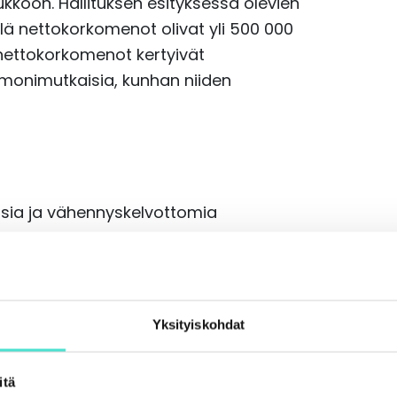
ukkoon. Hallituksen esityksessä olevien
lä nettokorkomenot olivat yli 500 000
 nettokorkomenot kertyivät
 monimutkaisia, kunhan niiden
oisia ja vähennyskelvottomia
orkomenoja että vähennyskelpoisia ja
osapuolille suoritettuja
änet konserniyhteysosapuolelle
äneet muille kuin
Yksityiskohdat
orkomenot voidaan vähentää myöhempinä
en korkomenojen määrään saakka.
itä