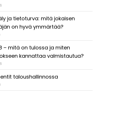
26
ly ja tietoturva: mitä jokaisen
täjän on hyvä ymmärtää?
6
18 – mitä on tulossa ja miten
okseen kannattaa valmistautua?
26
entit taloushallinnossa
6