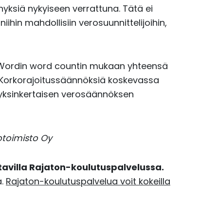
nnyksiä nykyiseen verrattuna. Tätä ei
niihin mahdollisiin verosuunnittelijoihin,
ft Wordin word countin mukaan yhteensä
ä. Korkorajoitussäännöksiä koskevassa
a yksinkertaisen verosäännöksen
otoimisto Oy
tavilla Rajaton-koulutuspalvelussa.
a.
Rajaton-koulutuspalvelua voit kokeilla