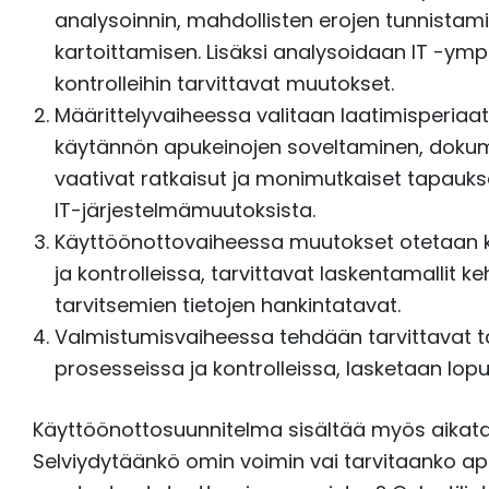
analysoinnin, mahdollisten erojen tunnistami
kartoittamisen. Lisäksi analysoidaan IT -ymp
kontrolleihin tarvittavat muutokset.
Määrittelyvaiheessa valitaan laatimisperiaat
käytännön apukeinojen soveltaminen, dokum
vaativat ratkaisut ja monimutkaiset tapauks
IT-järjestelmämuutoksista.
Käyttöönottovaiheessa muutokset otetaan kä
ja kontrolleissa, tarvittavat laskentamallit k
tarvitsemien tietojen hankintatavat.
Valmistumisvaiheessa tehdään tarvittavat tar
prosesseissa ja kontrolleissa, lasketaan lopull
Käyttöönottosuunnitelma sisältää myös aikatau
Selviydytäänkö omin voimin vai tarvitaanko apu