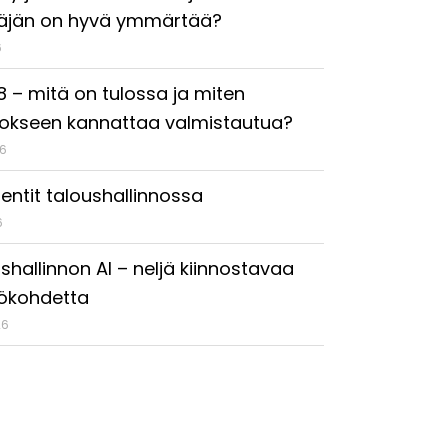
täjän on hyvä ymmärtää?
6
18 – mitä on tulossa ja miten
okseen kannattaa valmistautua?
26
entit taloushallinnossa
6
shallinnon AI – neljä kiinnostavaa
ökohdetta
26