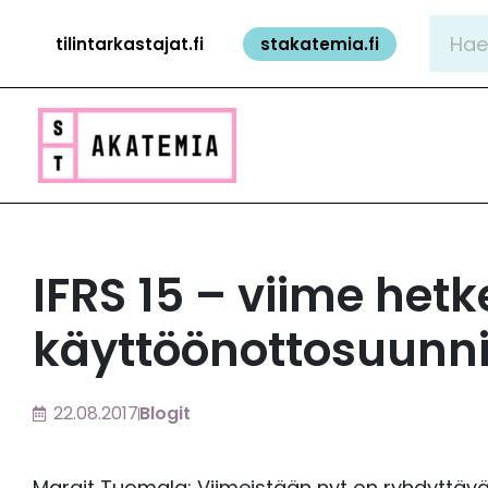
Siirry
Hae:
tilintarkastajat.fi
stakatemia.fi
sisältöön
IFRS 15 – viime hetk
käyttöönottosuunnit
22.08.2017
Blogit
Margit Tuomala: Viimeistään nyt on ryhdyttävä t