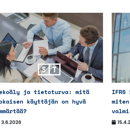
ekoäly ja tietoturva: mitä
IFRS 
okaisen käyttäjän on hyvä
miten
mmärtää?
valmi
3.6.2026
15.4.