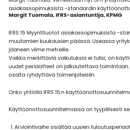
asiakassopimuksista -standardin käyttöönott
Margit Tuomala,
IFRS-asiantuntija,
KPMG
IFRS 15 Myyntituotot asiakassopimuksista -st
muutamien kuukausien päässä. Useassa yrityk
jääneen viime metreille.
Vaikka merkittäviä vaikutuksia ei tulisi, on k
uudet periaatteet on jalkautettava toimintaan.
osalta ryhdyttävä toimenpiteisiin.
Onko yhtiöllä IFRS 15:n käyttöönottosuunnitelm
Käyttöönottosuunnitelmassa on tyypillisesti se
Arviointivaihe sisältää uusien tuloutusper