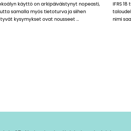
koälyn käyttö on arkipäiväistynyt nopeasti,
IFRS 18
tta samalla myös tietoturva ja siihen
taloudel
ittyvät kysymykset ovat nousseet ...
nimi saa