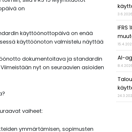
käyt
opäivä on
3.6.202
IFRS 
andardin käyttöönottopäivä on enää
muut
sessä käyttöönoton valmistelu näyttää
15.4.20
AI-ag
äyttöönotto dokumentoitava ja standardin
8.4.202
 Viimeistään nyt on seuraavien asioiden
Talou
käytt
a?
24.3.20
uraavat vaiheet:
iaatteiden ymmärtämisen, sopimusten