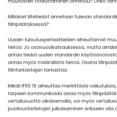
muutosten toteuttaminen onnistuu? Onko tilint
Millaiset liitetiedot annetaan tulevan standar
tilinpäätöksessä?
Uusien tuloutusperiaatteiden aiheuttamat muutok
tietoa. Jo osavuosikatsauksessa, mutta ainaki
antaa tiedot uuden standardin käyttöönotosta 
antaa myös määrällistä tietoa. Osana tilinpää
tilintarkastajan tarkastaa.
Mikäli IFRS 15 aiheuttaa merkittäviä vaikutuksia, 
tarpeen kommunikoida asiaa myös tilinpäätöks
vertailuvuotta oikaisemalla, voi myös vertailuv
puolivuotistietojen julkaiseminen erikseen olla a