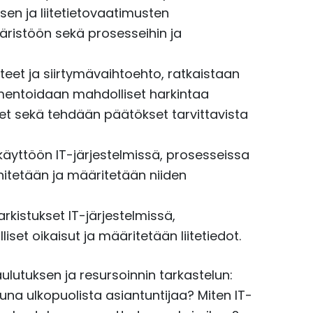
sen ja liitetietovaatimusten
äristöön sekä prosesseihin ja
teet ja siirtymävaihtoehto, ratkaistaan
entoidaan mahdolliset harkintaa
et sekä tehdään päätökset tarvittavista
yttöön IT-järjestelmissä, prosesseissa
ehitetään ja määritetään niiden
kistukset IT-järjestelmissä,
iset oikaisut ja määritetään liitetiedot.
lutuksen ja resursoinnin tarkastelun:
na ulkopuolista asiantuntijaa? Miten IT-