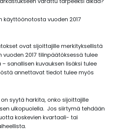
arkastukseen varattu tarpeeksi aikaa?
din käyttöönotosta vuoden 2017
set ovat sijoittajille merkityksellistä
n vuoden 2017 tilinpäätöksessä tulee
– sanallisen kuvauksen lisäksi tulee
töstä annettavat tiedot tulee myös
on syytä harkita, onko sijoittajille
en ulkopuolella. Jos siirtymä tehdään
uotta koskevien kvartaali- tai
iheellista.