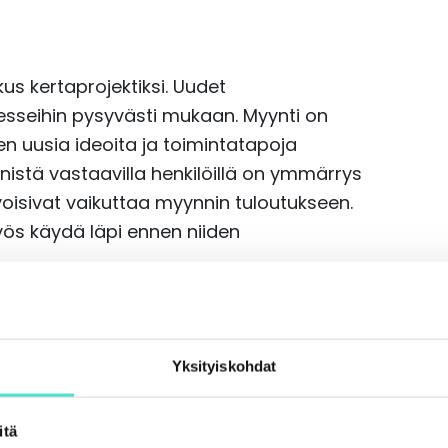
s kertaprojektiksi. Uudet
sesseihin pysyvästi mukaan. Myynti on
ten uusia ideoita ja toimintatapoja
nistä vastaavilla henkilöillä on ymmärrys
voisivat vaikuttaa myynnin tuloutukseen.
ös käydä läpi ennen niiden
kissa tapauksissa helppoa. Projektien
jatkuvasti esiin. Näiden osalta on
Yksityiskohdat
ista, mahdollista jatkokehitystä tai
itä