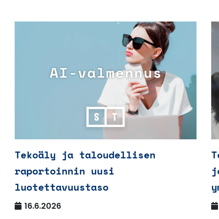
Tekoäly ja taloudellisen
T
raportoinnin uusi
j
luotettavuustaso
y
16.6.2026