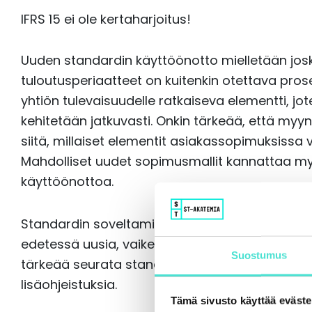
IFRS 15 ei ole kertaharjoitus!
Uuden standardin käyttöönotto mielletään josku
tuloutusperiaatteet on kuitenkin otettava pro
yhtiön tulevaisuudelle ratkaiseva elementti, jo
kehitetään jatkuvasti. Onkin tärkeää, että myyn
siitä, millaiset elementit asiakassopimuksissa 
Mahdolliset uudet sopimusmallit kannattaa my
käyttöönottoa.
Standardin soveltaminen käytäntöön ei ole kai
edetessä uusia, vaikeitakin kysymyksiä nousee 
Suostumus
tärkeää seurata standardin käytännön soveltam
lisäohjeistuksia.
Tämä sivusto käyttää eväste