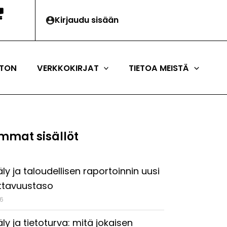
Kirjaudu sisään
TON
VERKKOKIRJAT
TIETOA MEISTÄ
mmat sisällöt
ly ja taloudellisen raportoinnin uusi
ttavuustaso
26
ly ja tietoturva: mitä jokaisen