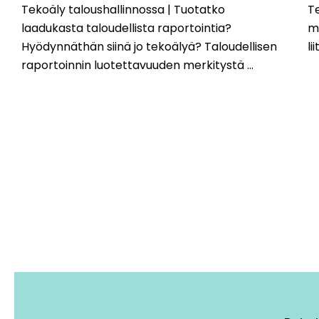
Tekoäly taloushallinnossa | Tuotatko
Te
laadukasta taloudellista raportointia?
mu
Hyödynnäthän siinä jo tekoälyä? Taloudellisen
li
raportoinnin luotettavuuden merkitystä ...