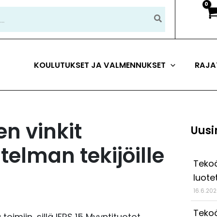
KOULUTUKSET JA VALMENNUKSET
RAJA
en vinkit
Uusi
elman tekijöille
Tekoä
luote
16.6.20
Tekoä
oimiin, sillä IFRS 15 Myyntituotot