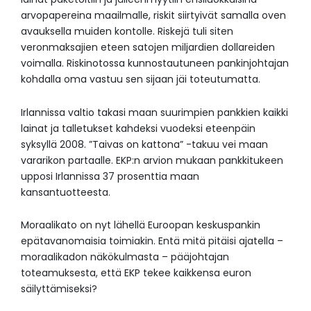
arvopapereina maailmalle, riskit siirtyivät samalla oven
avauksella muiden kontolle. Riskejä tuli siten
veronmaksajien eteen satojen miljardien dollareiden
voimalla. Riskinotossa kunnostautuneen pankinjohtajan
kohdalla oma vastuu sen sijaan jäi toteutumatta.
Irlannissa valtio takasi maan suurimpien pankkien kaikki
lainat ja talletukset kahdeksi vuodeksi eteenpäin
syksyllä 2008. ”Taivas on kattona” -takuu vei maan
vararikon partaalle. EKP:n arvion mukaan pankkitukeen
upposi Irlannissa 37 prosenttia maan
kansantuotteesta.
Moraalikato on nyt lähellä Euroopan keskuspankin
epätavanomaisia toimiakin. Entä mitä pitäisi ajatella –
moraalikadon näkökulmasta – pääjohtajan
toteamuksesta, että EKP tekee kaikkensa euron
säilyttämiseksi?