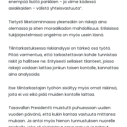
enempää lisätä pankkien – ja viime kädessä
asiakkaiden – välistä yhteisvastuuta”.
Tietysti liiketoiminnassa yleensäkin on riskejä aina
olemassa ja siten moraalikadon mahdollisuus. Erilaisissa
tukijärjestelmissä ongelma on myös usein läsnä.
Tilintarkastuksessa riskianalyysi on tärkeä osa työtä.
Pitää varmentua, että tarkastettavan kohde tunnistaa
riskit ja hallitsee ne. Erityisesti sellaiset tilanteet, joissa
riskejä voidaan laittaa jonkun toisen kontolle, kannattaa
aina analysoida.
Itse tilintarkastajan työhön sisältyy myös omat riskinsä,
joita ei voi eikä pidä muiden kontolle laittaa.
Tasavallan Presidentti muistutti puhuessaan uuden
vuoden päivänä, että kukin kantaa vastuuta mittansa
mukaan. Ja antoi myös hienon tunnustuksen nuorelle