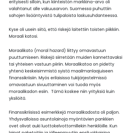
erityisesti silloin, kun kiinteistön markkina-arvo oli
valahtanut alle vakuusarvon. Suomessa puhuttiin
sahojen lisääntyvistä tulipaloista laskusuhdanteessa.
Kyse oli usein siitä, että riskejä laitettiin toisten piikkiin.
Moraali katosi.
Moraalikato (moral hazard) liittyy omavastuun
puuttumiseen. Riskejä siirretään muiden kannettavaksi
tai yhteisen vastuun piiriin. Moraalikatoa on pidetty
yhtenä keskeisimmistä syistä maailmanlaajuiseen
finanssikriisiin. Myös erilaisissa tukijärjestelmissä
omavastuun sivuuttaminen voi tuoda myös
moraalikadon esiin. Tämä koskee niin yrityksiä kuin
yksilöitä.
Finanssikriisissä esimerkkejä moraalikadosta oli paljon.
Yhdysvalloissa asuntolainoja myöntävien pankkien
ovet olivat auki luottokelvottomillekin henkilöille. Kun
lainat paketoitiin ja jälleenmyytiin ensiluokkaisina