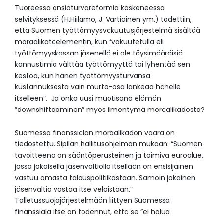
Tuoreessa ansioturvareformia koskeneessa
selvityksessä (H.Hiilamo, J. Vartiainen ym.) todettiin,
että Suomen työttömyysvakuutusjärjestelmä sisältää
moraalikatoelementin, kun ”vakuutetulla eli
työttömyyskassan jäsenellä ei ole täysimääräisiä
kannustimia välttää työttömyyttä tai lyhentää sen
kestoa, kun hänen työttömyysturvansa
kustannuksesta vain murto-osa lankeaa hänelle
itselleen”. Ja onko uusi muotisana elämän
”downshiftaaminen” myös ilmentymä moraalikadosta?
Suomessa finanssialan moraalikadon vaara on
tiedostettu. Sipilän hallitusohjelman mukaan: “Suomen
tavoitteena on sääntöperusteinen ja toimiva euroalue,
jossa jokaisella jäsenvaltiolla itsellään on ensisijainen
vastuu omasta talouspolitiikastaan. Samoin jokainen
jäsenvaltio vastaa itse veloistaan.”
Talletussuojajärjestelmään liittyen Suomessa
finanssiala itse on todennut, että se ”ei halua