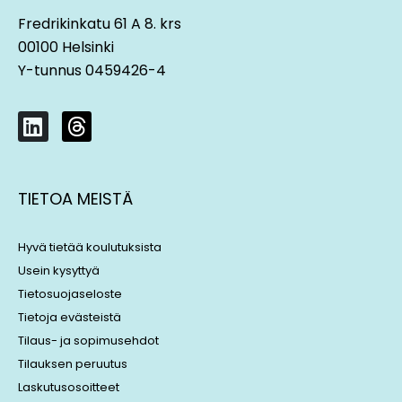
Fredrikinkatu 61 A 8. krs
00100 Helsinki
Y-tunnus 0459426-4
L
T
i
h
n
r
k
e
TIETOA MEISTÄ
e
a
d
d
i
s
Hyvä tietää koulutuksista
n
Usein kysyttyä
Tietosuojaseloste
Tietoja evästeistä
Tilaus- ja sopimusehdot
Tilauksen peruutus
Laskutusosoitteet