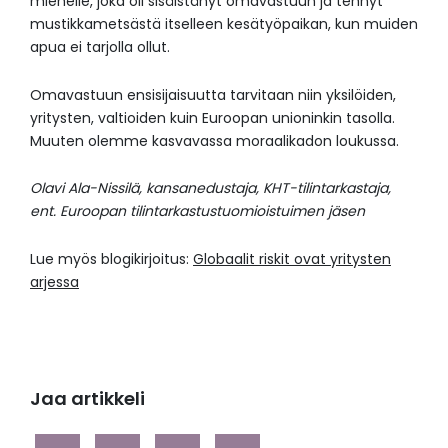
miehelle, joka oli sisäistänyt omavastuun ja tehnyt
mustikkametsästä itselleen kesätyöpaikan, kun muiden
apua ei tarjolla ollut.
Omavastuun ensisijaisuutta tarvitaan niin yksilöiden,
yritysten, valtioiden kuin Euroopan unioninkin tasolla.
Muuten olemme kasvavassa moraalikadon loukussa.
Olavi Ala-Nissilä, kansanedustaja, KHT-tilintarkastaja,
ent. Euroopan tilintarkastustuomioistuimen jäsen
Lue myös blogikirjoitus:
Globaalit riskit ovat yritysten
arjessa
Jaa artikkeli