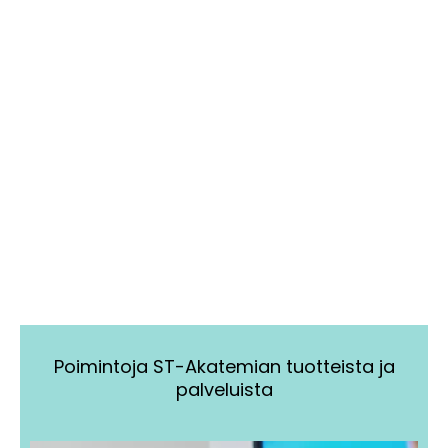
Poimintoja ST-Akatemian tuotteista ja
palveluista