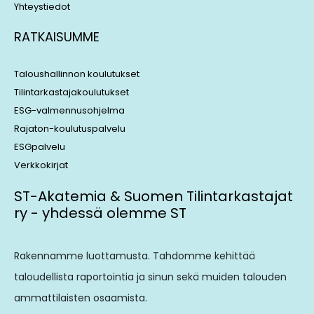
Yhteystiedot
RATKAISUMME
Taloushallinnon koulutukset
Tilintarkastajakoulutukset
ESG-valmennusohjelma
Rajaton-koulutuspalvelu
ESGpalvelu
Verkkokirjat
ST-Akatemia & Suomen Tilintarkastajat
ry - yhdessä olemme ST
Rakennamme luottamusta. Tahdomme kehittää
taloudellista raportointia ja sinun sekä muiden talouden
ammattilaisten osaamista.