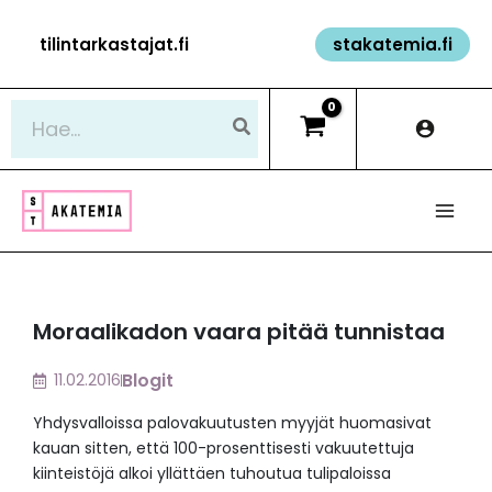
Siirry
tilintarkastajat.fi
stakatemia.fi
sisältöön
Hae:
Moraalikadon vaara pitää tunnistaa
Blogit
11.02.2016
Yhdysvalloissa palovakuutusten myyjät huomasivat
kauan sitten, että 100-prosenttisesti vakuutettuja
kiinteistöjä alkoi yllättäen tuhoutua tulipaloissa