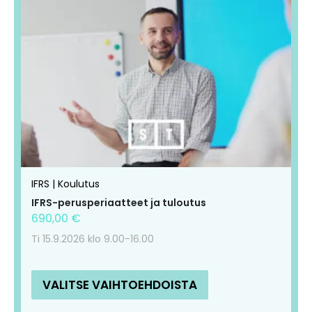
Tällä
Tällä
tuotteella
tuotteella
on
on
useampi
useampi
muunnelma.
muunnelma.
Voit
Voit
tehdä
tehdä
valinnat
valinnat
tuotteen
tuotteen
IFRS | Koulutus
sivulla.
sivulla.
IFRS-perusperiaatteet ja tuloutus
690,00
€
Ti 15.9.2026 klo 9.00-16.00
VALITSE VAIHTOEHDOISTA