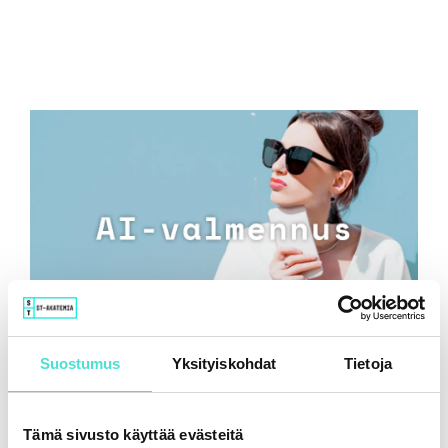
Suostumus
Yksityiskohdat
Tietoja
Tekoäly ja taloudellisen raportoinnin uusi
luotettavuustaso
Tämä sivusto käyttää evästeitä