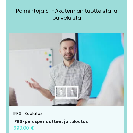
Poimintoja ST-Akatemian tuotteista ja
palveluista
Tällä
Tällä
tuotteella
tuotteella
on
on
useampi
useampi
muunnelma.
muunnelma.
Voit
Voit
tehdä
tehdä
valinnat
valinnat
tuotteen
tuotteen
IFRS | Koulutus
sivulla.
sivulla.
IFRS-perusperiaatteet ja tuloutus
690,00
€