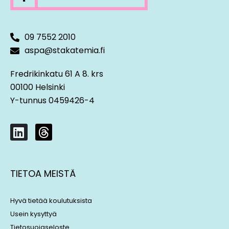
09 7552 2010
aspa@stakatemia.fi
Fredrikinkatu 61 A 8. krs
00100 Helsinki
Y-tunnus 0459426-4
L
T
i
h
n
r
k
e
TIETOA MEISTÄ
e
a
d
d
i
s
Hyvä tietää koulutuksista
n
Usein kysyttyä
Tietosuojaseloste