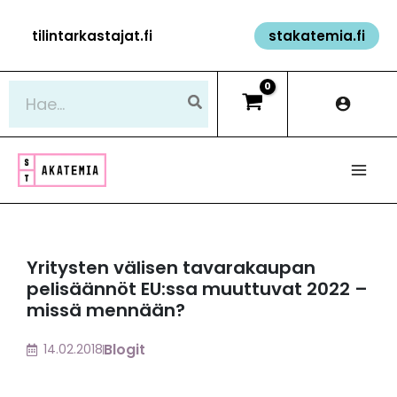
Siirry
tilintarkastajat.fi
stakatemia.fi
sisältöön
Hae:
Yritysten välisen tavarakaupan
pelisäännöt EU:ssa muuttuvat 2022 –
missä mennään?
Blogit
14.02.2018