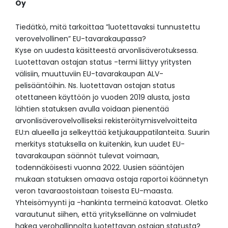
Oy
Tiedätkö, mitä tarkoittaa ”luotettavaksi tunnustettu
verovelvollinen” EU-tavarakaupassa?
Kyse on uudesta käsitteestä arvonlisäverotuksessa.
Luotettavan ostajan status -termi liittyy yritysten
välisiin, muuttuviin EU-tavarakaupan ALV-
pelisääntöihin. Ns. luotettavan ostajan status
otettaneen käyttöön jo vuoden 2019 alusta, josta
lähtien statuksen avulla voidaan pienentää
arvonlisäverovelvolliseksi rekisteröitymisvelvoitteita
EU:n alueella ja selkeyttää ketjukauppatilanteita. Suurin
merkitys statuksella on kuitenkin, kun uudet EU-
tavarakaupan säännöt tulevat voimaan,
todennäköisesti vuonna 2022. Uusien sääntöjen
mukaan statuksen omaava ostaja raportoi käännetyn
veron tavaraostoistaan toisesta EU-maasta.
Yhteisömyynti ja -hankinta termeinä katoavat. Oletko
varautunut siihen, että yrityksellänne on valmiudet
hakea verohallinnolta luotettavan ostajan statusta?