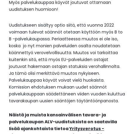
Myös palvelukauppaa käyvät joutuvat ottamaan
uudistuksen huomioon!
Uudistukseen sisältyy optio siitä, että vuonna 2022
voimaan tulevat säännöt otetaan käyttöön myös B to
B -palvelukaupassa. Periaatteessa muutos ei ole iso,
koska jo nyt monien palveluiden osalta noudatetaan
käännettyä verovelvollisuutta. Muutos voi tarkoittaa
kuitenkin sitä, että myös EU-palveluiden ostajat
joutuvat hakemaan ostajan statuksia verohallinnolta.
Ja tämä olisi merkittävä muutos nykyiseen.
Palvelukauppaa käyvät voivat vielä huokaista.
Komission ehdotuksen mukaan uudet säännöt
palvelukauppaan säädettäneen viiden vuoden kuluttua
tavarakaupan uusien sääntöjen täytäntöönpanosta.
Näistä ja muista kansainvälisen tavara- ja
palvelukaupan ALV-uudistuksista on saatavilla
lisää ajankohtaista tietoa
Yritysverotus -