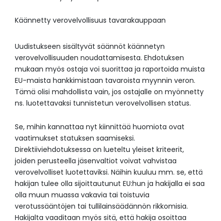
Käännetty verovelvollisuus tavarakauppaan
Uudistukseen sisältyvät säännöt käännetyn
verovelvollisuuden noudattamisesta. Ehdotuksen
mukaan myös ostaja voi suorittaa ja raportoida muista
EU-maista hankkimistaan tavaroista myynnin veron.
Tämä olisi mahdollista vain, jos ostajalle on myönnetty
ns. luotettavaksi tunnistetun verovelvollisen status.
Se, mihin kannattaa nyt kiinnittää huomiota ovat
vaatimukset statuksen saamiseksi.
Direktiiviehdotuksessa on lueteltu yleiset kriteerit,
joiden perusteella jäsenvaltiot voivat vahvistaa
verovelvolliset luotettaviksi. Näihin kuuluu mm. se, että
hakijan tulee olla sijoittautunut EU:hun ja hakijalla ei saa
olla muun muassa vakavia tai toistuvia
verotussääntöjen tai tullilainsäädännön rikkomisia.
Hakijalta vaaditaan myös sitä, että hakija osoittaa