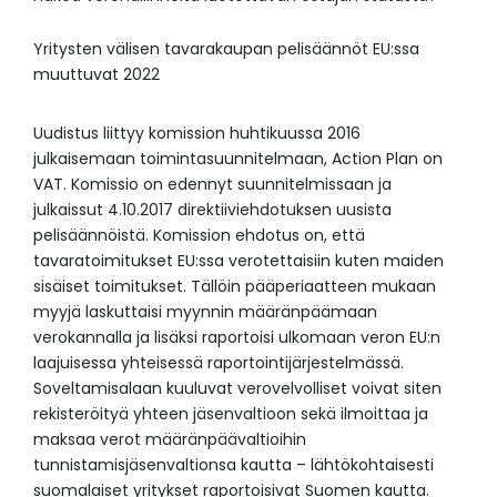
Yritysten välisen tavarakaupan pelisäännöt EU:ssa
muuttuvat 2022
Uudistus liittyy komission huhtikuussa 2016
julkaisemaan toimintasuunnitelmaan, Action Plan on
VAT. Komissio on edennyt suunnitelmissaan ja
julkaissut 4.10.2017 direktiiviehdotuksen uusista
pelisäännöistä. Komission ehdotus on, että
tavaratoimitukset EU:ssa verotettaisiin kuten maiden
sisäiset toimitukset. Tällöin pääperiaatteen mukaan
myyjä laskuttaisi myynnin määränpäämaan
verokannalla ja lisäksi raportoisi ulkomaan veron EU:n
laajuisessa yhteisessä raportointijärjestelmässä.
Soveltamisalaan kuuluvat verovelvolliset voivat siten
rekisteröityä yhteen jäsenvaltioon sekä ilmoittaa ja
maksaa verot määränpäävaltioihin
tunnistamisjäsenvaltionsa kautta – lähtökohtaisesti
suomalaiset yritykset raportoisivat Suomen kautta.