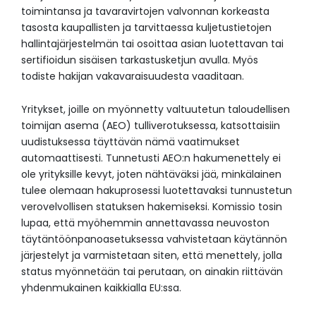
toimintansa ja tavaravirtojen valvonnan korkeasta
tasosta kaupallisten ja tarvittaessa kuljetustietojen
hallintajärjestelmän tai osoittaa asian luotettavan tai
sertifioidun sisäisen tarkastusketjun avulla. Myös
todiste hakijan vakavaraisuudesta vaaditaan.
Yritykset, joille on myönnetty valtuutetun taloudellisen
toimijan asema (AEO) tulliverotuksessa, katsottaisiin
uudistuksessa täyttävän nämä vaatimukset
automaattisesti. Tunnetusti AEO:n hakumenettely ei
ole yrityksille kevyt, joten nähtäväksi jää, minkälainen
tulee olemaan hakuprosessi luotettavaksi tunnustetun
verovelvollisen statuksen hakemiseksi. Komissio tosin
lupaa, että myöhemmin annettavassa neuvoston
täytäntöönpanoasetuksessa vahvistetaan käytännön
järjestelyt ja varmistetaan siten, että menettely, jolla
status myönnetään tai perutaan, on ainakin riittävän
yhdenmukainen kaikkialla EU:ssa.