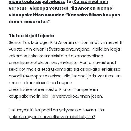
videokoulutuspalvelussa
tai
Kansainvälinen
verotus -video
palvelussa
! Piia Ahonen luennoi
videopakettien osuuden “Kansainvälisen kaupan
arvonlisäverotus”.
Tietoa kirjoittajasta
Senior Tax Manager Piia Ahonen on toiminut viimeiset 11
vuotta EY:n arvonlisäveroasiantuntijana. Piialla on laaja
kokemus sekä kotimaisista että kansanvälisen
arvonlisäverotuksen kysymyksistä. Hän on avustanut
sekä kotimaisia että ulkomaalaisia asiakkaita erilaisissa
arvonlisäveroprosesseissa. Piia luennoi jatkuvasti muun
muassa kansainvälisen kaupan
arvonlisäveroteemoista. Piia on Tampereen
kauppakamarin laki- ja verovaliokunnan jäsen.
Lue myös:
Kuka päättää yrityksessä tavara- tai
palvelumyynnin arvonlisäverokäsittelystä?