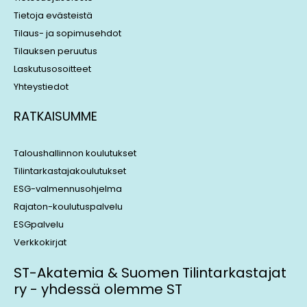
Tietoja evästeistä
Tilaus- ja sopimusehdot
Tilauksen peruutus
Laskutusosoitteet
Yhteystiedot
RATKAISUMME
Taloushallinnon koulutukset
Tilintarkastajakoulutukset
ESG-valmennusohjelma
Rajaton-koulutuspalvelu
ESGpalvelu
Verkkokirjat
ST-Akatemia & Suomen Tilintarkastajat
ry - yhdessä olemme ST