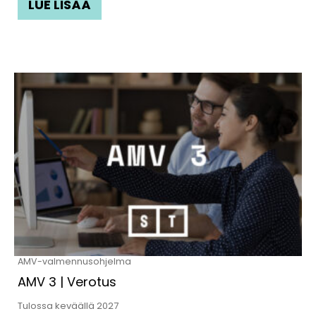
LUE LISÄÄ
AMV-valmennusohjelma
AMV 3 | Verotus
Tulossa keväällä 2027