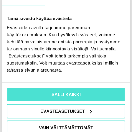
750,00
€
VALITSE VAIHTOEHDOISTA
Tämä sivusto käyttää evästeitä
Evästeiden avulla tarjoamme paremman
käyttökokemuksen. Kun hyväksyt evästeet, voimme
kehittää palveluistamme entistä parempia ja pystymme
tarjoamaan sinulle kiinnostavia sisältöjä. Valitsemalla
Tällä
"Evästeasetukset" voit tehdä tarkempia valintoja
tuotteella
suostumuksiin. Voit muuttaa evästeasetuksiasi milloin
on
tahansa sivun alareunasta.
useampi
muunnelma.
Voit
SALLI KAIKKI
tehdä
valinnat
EVÄSTEASETUKSET
tuotteen
Taloushallinto
sivulla.
VAIN VÄLTTÄMÄTTÖMÄT