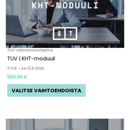
useampi
muunnelma.
Voit
tehdä
valinnat
tuotteen
TUV-valmennusohjelma
sivulla.
TUV | KHT-moduuli
Ti 11.8. – ke 12.8.2026
500,00
€
VALITSE VAIHTOEHDOISTA
Tällä