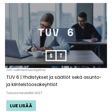
TUV-valmennusohjelma
TUV 6 | Yhdistykset ja säätiöt sekä asunto-
ja kiinteistöosakeyhtiöt
Tulossa keväällä 2027
LUE LISÄÄ