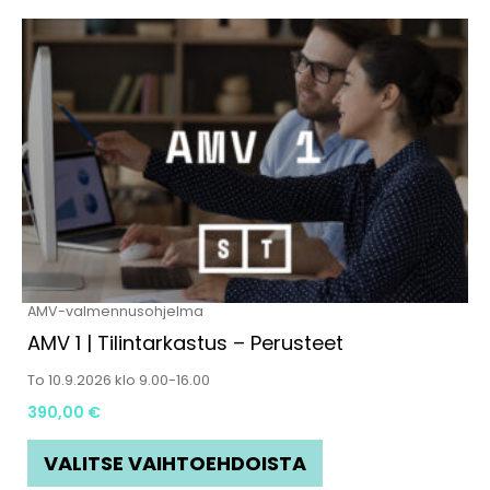
Tällä
tuotteella
on
useampi
muunnelma.
Voit
tehdä
valinnat
tuotteen
AMV-valmennusohjelma
sivulla.
AMV 1 | Tilintarkastus – Perusteet
To 10.9.2026 klo 9.00-16.00
390,00
€
VALITSE VAIHTOEHDOISTA