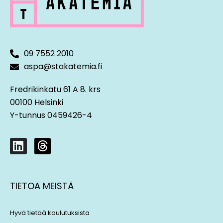
09 7552 2010
aspa@stakatemia.fi
Fredrikinkatu 61 A 8. krs
00100 Helsinki
Y-tunnus 0459426-4
L
T
i
h
n
r
k
e
TIETOA MEISTÄ
e
a
d
d
i
s
Hyvä tietää koulutuksista