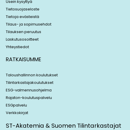
n
Usein kysyttyä
Tietosuojaseloste
Tietoja evästeistä
Tilaus- ja sopimusehdot
Tilauksen peruutus
Laskutusosoitteet
Yhteystiedot
RATKAISUMME
Taloushallinnon koulutukset
Tilintarkastajakoulutukset
ESG-valmennusohjelma
Rajaton-koulutuspalvelu
ESGpalvelu
Verkkokirjat
ST-Akatemia & Suomen Tilintarkastajat