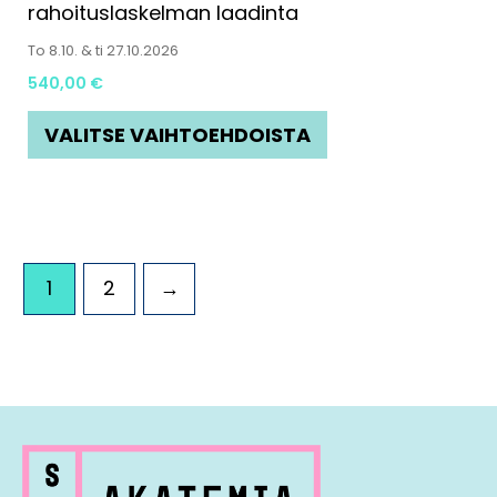
rahoituslaskelman laadinta
To 8.10. & ti 27.10.2026
540,00
€
VALITSE VAIHTOEHDOISTA
1
2
→