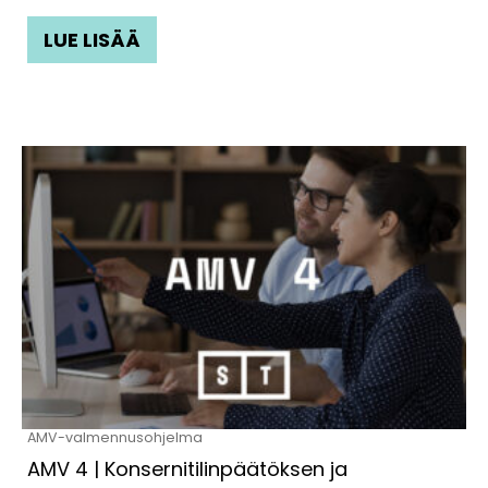
LUE LISÄÄ
Tällä
tuotteella
on
useampi
muunnelma.
Voit
tehdä
valinnat
tuotteen
AMV-valmennusohjelma
sivulla.
AMV 4 | Konsernitilinpäätöksen ja