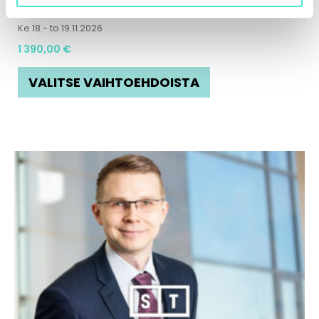
Konsernitilinpäätöksen erityiskysymyksiä
Ke 18.- to 19.11.2026
1 390,00
€
VALITSE VAIHTOEHDOISTA
Tällä
tuotteella
on
useampi
muunnelma.
Voit
tehdä
valinnat