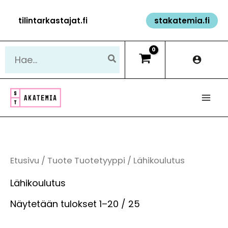
Siirry
tilintarkastajat.fi
stakatemia.fi
sisältöön
Hae:
Etusivu
/ Tuote Tuotetyyppi / Lähikoulutus
Lähikoulutus
Näytetään tulokset 1–20 / 25