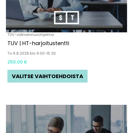
Voit
tehdä
valinnat
tuotteen
TUV-valmennusohjelma
sivulla.
TUV | HT-harjoitustentti
To 6.8.2026 klo 9.00-15.30
250,00
€
VALITSE VAIHTOEHDOISTA
Tällä
tuotteella
on