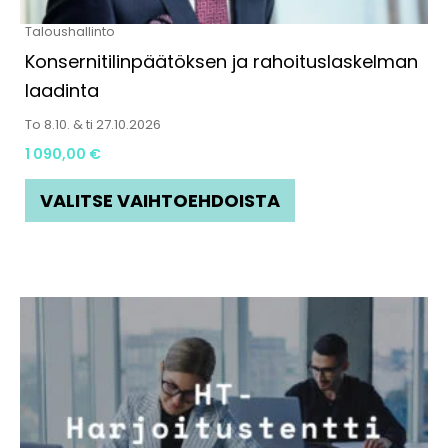
tuotteen
Taloushallinto
sivulla.
Konsernitilinpäätöksen ja rahoituslaskelman
laadinta
To 8.10. & ti 27.10.2026
1 090,00
€
VALITSE VAIHTOEHDOISTA
Tällä
tuotteella
on
useampi
muunnelma.