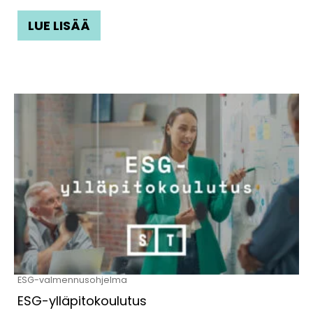
LUE LISÄÄ
Tällä
tuotteella
on
useampi
muunnelma.
Voit
tehdä
valinnat
tuotteen
ESG-valmennusohjelma
sivulla.
ESG-ylläpitokoulutus