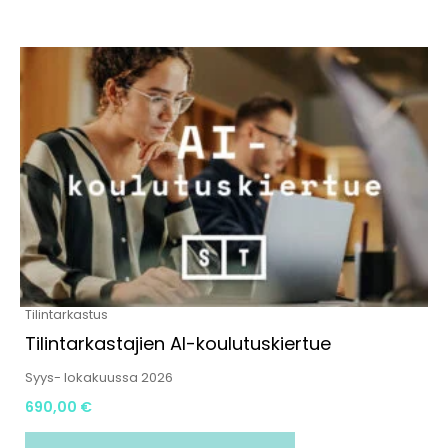
Tällä
tuotteella
on
useampi
muunnelma.
Voit
tehdä
valinnat
tuotteen
Tilintarkastus
sivulla.
Tilintarkastajien AI-koulutuskiertue
Syys- lokakuussa 2026
690,00
€