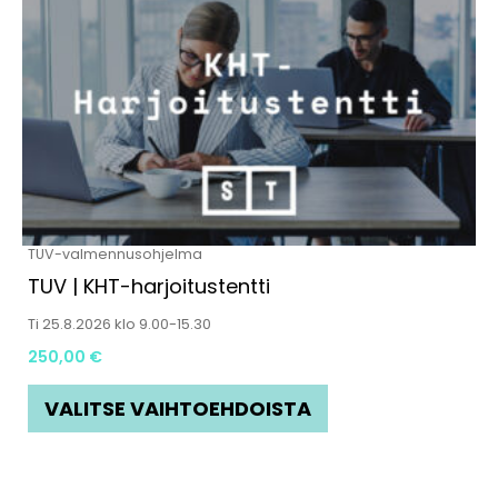
tuotteella
on
useampi
muunnelma.
Voit
tehdä
valinnat
tuotteen
TUV-valmennusohjelma
sivulla.
TUV | KHT-harjoitustentti
Ti 25.8.2026 klo 9.00-15.30
250,00
€
VALITSE VAIHTOEHDOISTA