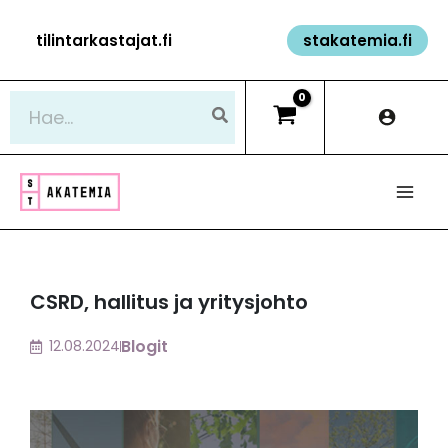
Siirry
tilintarkastajat.fi
stakatemia.fi
sisältöön
Hae:
CSRD, hallitus ja yritysjohto
Blogit
12.08.2024