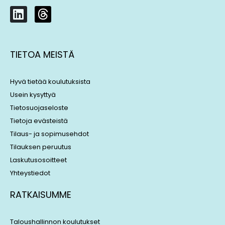
L
T
i
h
n
r
k
e
TIETOA MEISTÄ
e
a
d
d
i
s
Hyvä tietää koulutuksista
n
Usein kysyttyä
Tietosuojaseloste
Tietoja evästeistä
Tilaus- ja sopimusehdot
Tilauksen peruutus
Laskutusosoitteet
Yhteystiedot
RATKAISUMME
Taloushallinnon koulutukset