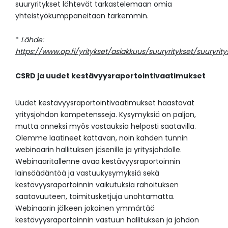
suuryritykset lähtevät tarkastelemaan omia
yhteistyökumppaneitaan tarkemmin.
*
Lähde:
https://www.op.fi/yritykset/asiakkuus/suuryritykset/suuryrit
CSRD ja uudet kestävyysraportointivaatimukset
Uudet kestävyysraportointivaatimukset haastavat
yritysjohdon kompetensseja. Kysymyksiä on paljon,
mutta onneksi myös vastauksia helposti saatavilla.
Olemme laatineet kattavan, noin kahden tunnin
webinaarin hallituksen jäsenille ja yritysjohdolle.
Webinaaritallenne avaa kestävyysraportoinnin
lainsäädäntöä ja vastuukysymyksiä sekä
kestävyysraportoinnin vaikutuksia rahoituksen
saatavuuteen, toimitusketjuja unohtamatta.
Webinaarin jälkeen jokainen ymmärtää
kestävyysraportoinnin vastuun hallituksen ja johdon