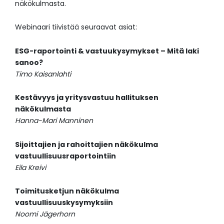
näkökulmasta.
Webinaari tiivistää seuraavat asiat:
ESG-raportointi & vastuukysymykset​ – Mitä laki
sanoo?
Timo Kaisanlahti
Kestävyys ja yritysvastuu hallituksen
näkökulmasta
Hanna-Mari Manninen
Sijoittajien ja rahoittajien ​näkökulma
vastuullisuusraportointiin
Eila Kreivi
Toimitusketjun näkökulma
vastuullisuuskysymyksiin
Noomi Jägerhorn