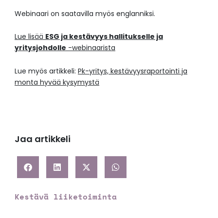
Webinaari on saatavilla myös englanniksi.
Lue lisää
ESG ja kestävyys hallitukselle ja
yritysjohdolle
-webinaarista
Lue myös artikkeli:
Pk-yritys, kestävyysraportointi ja
monta hyvää kysymystä
Jaa artikkeli
Kestävä liiketoiminta