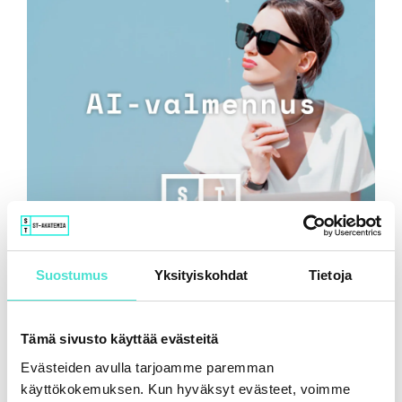
Tekoäly ja taloudellisen raportoinnin uusi
Suostumus
Yksityiskohdat
Tietoja
luotettavuustaso
16.6.2026
Tämä sivusto käyttää evästeitä
Evästeiden avulla tarjoamme paremman
käyttökokemuksen. Kun hyväksyt evästeet, voimme