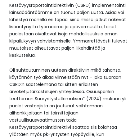
Kestävyysraportointidirektiivin (CSRD) implementointi
lainsäädäntöömme on tuonut paljon uutta. Asiaa voi
lähestyä monella eri tapaa: siinä missä jotkut näkevät
lisääntynyttä työmäärää ja epävarmuutta, toiset
puolestaan oivaltavat isoja mahdollisuuksia oman
kilpailukyvyn vahvistamiselle. Ymmärrettävästi tulevat
muutokset aiheuttavat paljon liikehdintää ja
keskustelua.
Oli suhtautuminen uuteen direktiiviin mikä tahansa,
käytännön työ alkaa viimeistään nyt – joko suoraan
CSRD:n saattelemana tai sitten erilaisten
arvoketjutarkastelujen yhteydessä. Osuuspankin
teettämän Suuryritystutkimuksen* (2024) mukaan yli
puolet vastaajista on joutunut vaihtamaan
alihankkijoitaan tai toimittajiaan
vastuullisuusvaatimusten takia.
Kestävyysraportointidirektiivi saattaa siis kolahtaa
yllättäen myös pk-yritysten työpöydille, kun