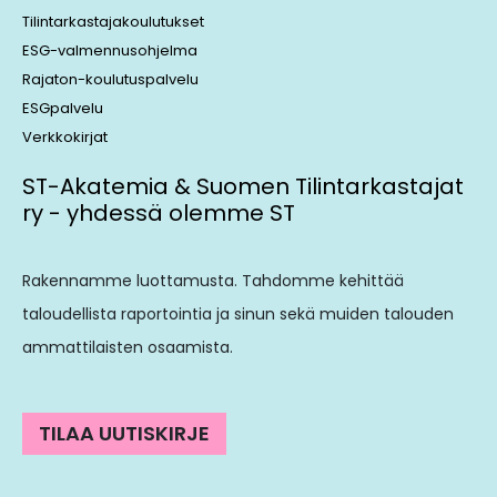
Tilintarkastajakoulutukset
ESG-valmennusohjelma
Rajaton-koulutuspalvelu
ESGpalvelu
Verkkokirjat
ST-Akatemia & Suomen Tilintarkastajat
ry - yhdessä olemme ST
Rakennamme luottamusta. Tahdomme kehittää
taloudellista raportointia ja sinun sekä muiden talouden
ammattilaisten osaamista.
TILAA UUTISKIRJE