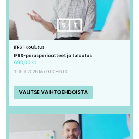
muunnelma.
muunnelma.
Voit
Voit
tehdä
tehdä
valinnat
valinnat
tuotteen
tuotteen
IFRS | Koulutus
sivulla.
sivulla.
IFRS-perusperiaatteet ja tuloutus
690,00
€
Ti 15.9.2026 klo 9.00-16.00
VALITSE VAIHTOEHDOISTA