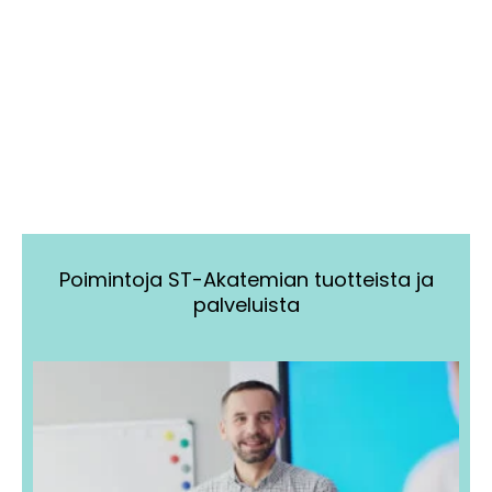
Poimintoja ST-Akatemian tuotteista ja
palveluista
Tällä
Tällä
tuotteella
tuotteella
on
on
useampi
useampi