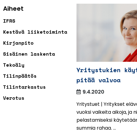
Aiheet
IFRS
Kestävä liiketoiminta
Kirjanpito
Sisäinen laskenta
Tekoäly
Yritystukien käy
Tilinpäätös
pitää valvoa
Tilintarkastus
9.4.2020
Verotus
Yritystuet | Yritykset el
vuoksi vaikeita aikoja, ja n
pelastamiseksi käytetään
summia rahaa. ...