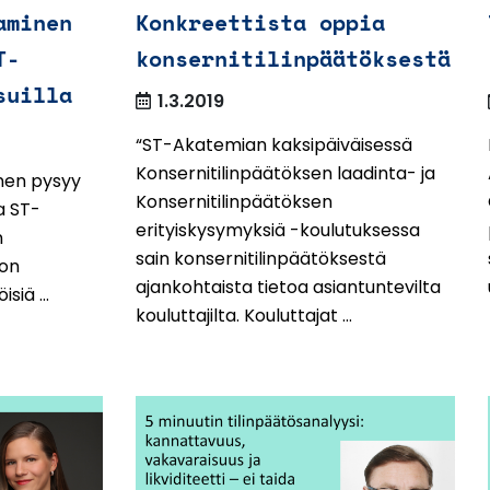
aminen
Konkreettista oppia
T-
konsernitilinpäätöksestä
suilla
1.3.2019
“ST-Akatemian kaksipäiväisessä
Konsernitilinpäätöksen laadinta- ja
nen pysyy
Konsernitilinpäätöksen
a ST-
erityiskysymyksiä -koulutuksessa
n
sain konsernitilinpäätöksestä
 on
ajankohtaista tietoa asiantuntevilta
siä ...
kouluttajilta. Kouluttajat ...