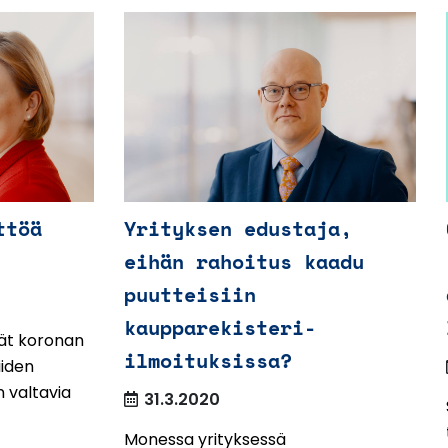
ttöä
Yrityksen edustaja,
eihän rahoitus kaadu
puutteisiin
kaupparekisteri-
ävät koronan
ilmoituksissa?
iiden
 valtavia
31.3.2020
Monessa yrityksessä