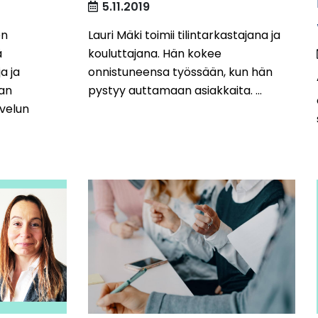
5.11.2019
en
Lauri Mäki toimii tilintarkastajana ja
ä
kouluttajana. Hän kokee
a ja
onnistuneensa työssään, kun hän
ian
pystyy auttamaan asiakkaita. ...
lvelun