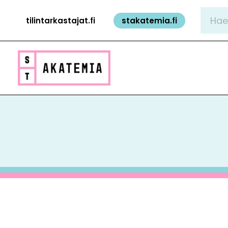
Siirry
Hae:
tilintarkastajat.fi
stakatemia.fi
sisältöön