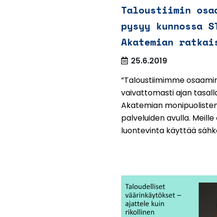
Taloustiimin osa
pysyy kunnossa S
Akatemian ratkai
25.6.2019
”Taloustiimimme osaami
vaivattomasti ajan tasall
Akatemian monipuoliste
palveluiden avulla. Meille
luontevinta käyttää sähköi