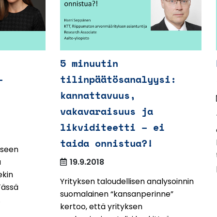
5 minuutin
–
tilinpäätösanalyysi:
kannattavuus,
vakavaraisuus ja
likviditeetti – ei
taida onnistua?!
kseen
a
19.9.2018
ekin
Yrityksen taloudellisen analysoinnin
 Tässä
suomalainen “kansanperinne”
.
kertoo, että yrityksen