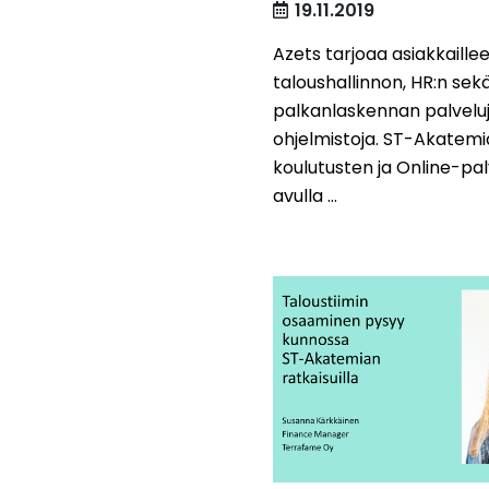
19.11.2019
Azets tarjoaa asiakkaille
taloushallinnon, HR:n sek
palkanlaskennan palveluj
ohjelmistoja. ST-Akatem
koulutusten ja Online-pa
avulla ...