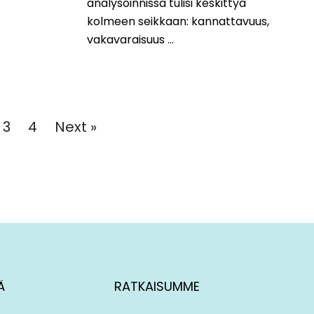
analysoinnissa tulisi keskittyä
kolmeen seikkaan: kannattavuus,
vakavaraisuus ...
3
4
Next »
Ä
RATKAISUMME