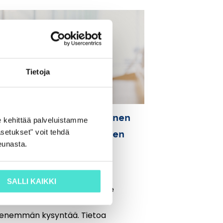
Tietoja
Laadukas taloudellinen
 kehittää palveluistamme
raportointi – sydämen
setukset" voit tehdä
eunasta.
asia
5.11.2015
SALLI KAIKKI
Sanna Alakare: Taloudelliselle
informaatiolle on aina vain
enemmän kysyntää. Tietoa