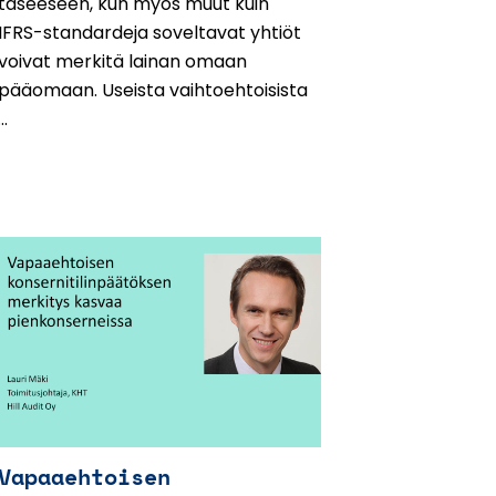
taseeseen, kun myös muut kuin
IFRS-standardeja soveltavat yhtiöt
voivat merkitä lainan omaan
pääomaan. Useista vaihtoehtoisista
...
Vapaaehtoisen