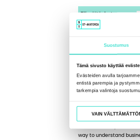
Suostumus
Tämä sivusto käyttää eväste
Tilinpäätös kert
Evästeiden avulla tarjoamm
yrityksestä palj
entistä parempia ja pystymme 
tarkempia valintoja suostumu
mutta ymmärrätkö
26.9.2016
VAIN VÄLTTÄMÄTTÖ
Harri Seppänen: ”I just w
a businessman, and to me
way to understand busin