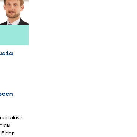
usia
seen
kuun alusta
ölaki
iöiden