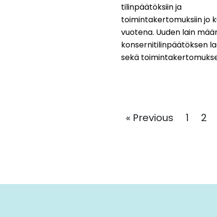
tilinpäätöksiin ja
toimintakertomuksiin jo 
vuotena. Uuden lain mää
konsernitilinpäätöksen l
sekä toimintakertomukses
« Previous
1
2