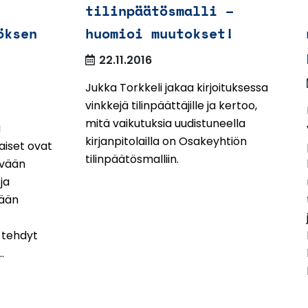
tilinpäätösmalli –
öksen
huomioi muutokset!
22.11.2016
Jukka Torkkeli jakaa kirjoituksessa
vinkkejä tilinpäättäjille ja kertoo,
mitä vaikutuksia uudistuneella
a
kirjanpitolailla on Osakeyhtiön
aiset ovat
tilinpäätösmalliin.
evään
ja
ään
 tehdyt
.