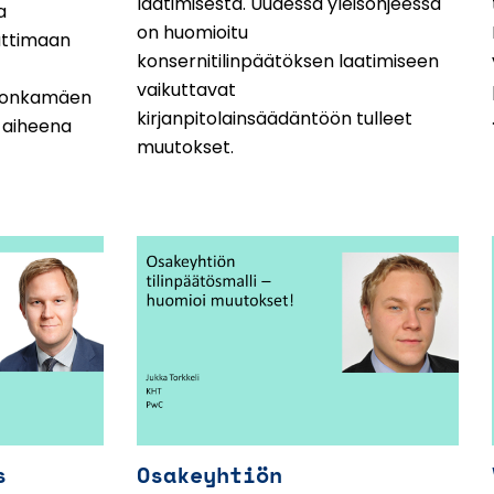
laatimisesta. Uudessa yleisohjeessa
a
on huomioitu
auttimaan
konsernitilinpäätöksen laatimiseen
vaikuttavat
Honkamäen
kirjanpitolainsäädäntöön tulleet
n aiheena
muutokset.
s
Osakeyhtiön