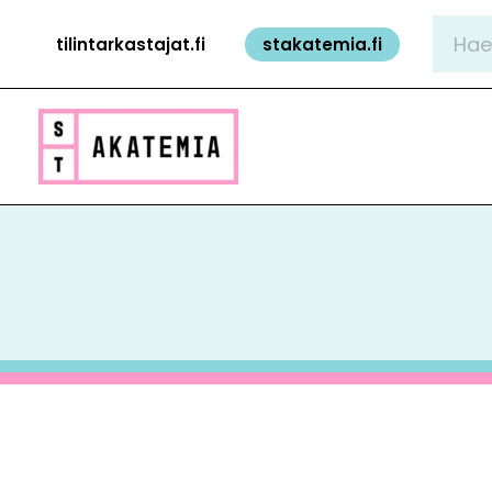
Siirry
Hae:
tilintarkastajat.fi
stakatemia.fi
sisältöön