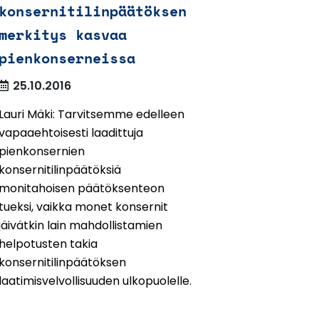
konsernitilinpäätöksen
merkitys kasvaa
pienkonserneissa
25.10.2016
Lauri Mäki: Tarvitsemme edelleen
vapaaehtoisesti laadittuja
pienkonsernien
konsernitilinpäätöksiä
monitahoisen päätöksenteon
tueksi, vaikka monet konsernit
jäivätkin lain mahdollistamien
helpotusten takia
konsernitilinpäätöksen
laatimisvelvollisuuden ulkopuolelle.