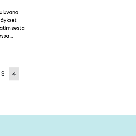
kuluvana
räykset
aatimisesta
sa ...
3
4