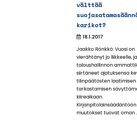
välttää
suojasatamasäänn
karikot?
18.1.2017
Jaakko Rönkkö: Vuosi on
vierähtänyt jo liikkeelle, j
taloushallinnon ammattil
siirtäneet ajatuksensa k
tilinpäätösten laatimisen 
tarkastamisen sävyttäm
kiireaikaan.
Kirjanpitolainsäädäntöön
muutokset tuovat oman ..