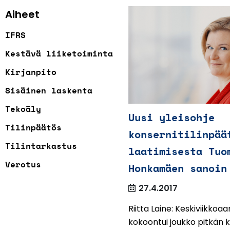
Aiheet
IFRS
Kestävä liiketoiminta
Kirjanpito
Sisäinen laskenta
Tekoäly
Uusi yleisohje
Tilinpäätös
konsernitilinpää
Tilintarkastus
laatimisesta Tuo
Verotus
Honkamäen sanoin
27.4.2017
Riitta Laine: Keskiviikkoa
kokoontui joukko pitkän 