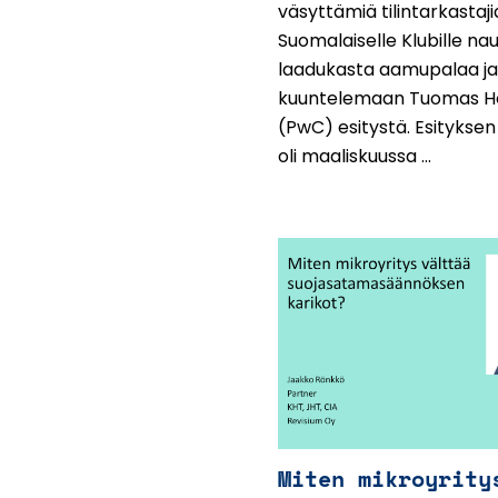
väsyttämiä tilintarkastaji
Suomalaiselle Klubille n
laadukasta aamupalaa ja
kuuntelemaan Tuomas 
(PwC) esitystä. Esitykse
oli maaliskuussa ...
Miten mikroyrity