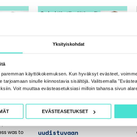
Yksityiskohdat
itä
oo
Osakeyhtiön
e paremman käyttökokemuksen. Kun hyväksyt evästeet, voimme
on –
tilinpäätösmalli –
tarjoamaan sinulle kiinnostavia sisältöjä. Valitsemalla "Evästea
ksiin. Voit muuttaa evästeasetuksiasi milloin tahansa sivun alar
 sitä?
vastauksia
tilinpäättäjän
haasteisiin ja
MÄT
EVÄSTEASETUKSET
anted to be
varautumista
, the best
uudistuvaan
ess was to