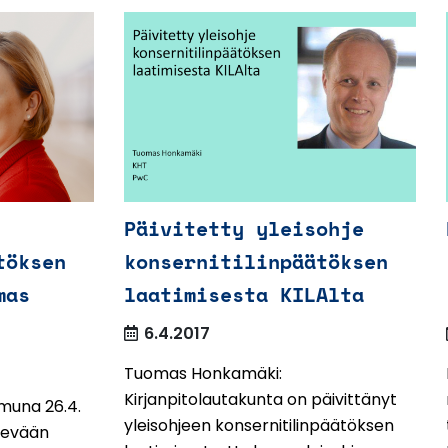
Päivitetty yleisohje
töksen
konsernitilinpäätöksen
mas
laatimisesta KILAlta
6.4.2017
Tuomas Honkamäki:
Kirjanpitolautakunta on päivittänyt
amuna 26.4.
yleisohjeen konsernitilinpäätöksen
kevään