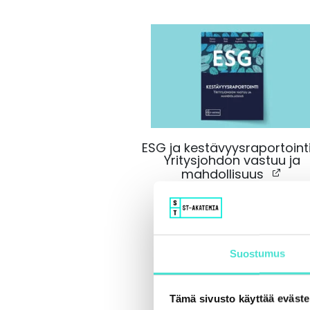
ESG ja kestävyysraportointi
Yritysjohdon vastuu ja
mahdollisuus
Päivitetty 3/2025
Suostumus
VALITSE
Tämä sivusto käyttää eväste