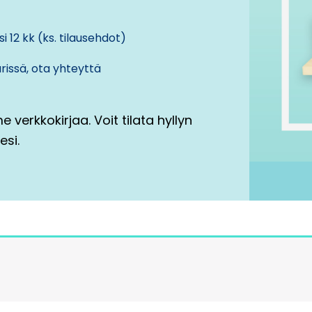
i 12 kk (ks.
tilausehdot
)
issä, ota yhteyttä
me verkkokirjaa. Voit tilata hyllyn
esi.