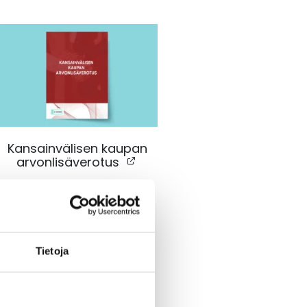
Kansainvälisen kaupan
arvonlisäverotus
Päivitetty 9/2023
Tietoja
VALITSE