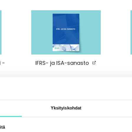
IFRS- ja ISA-sanasto
 -
Päivitetty 11
/2025
Yksityiskohdat
VALITSE
itä