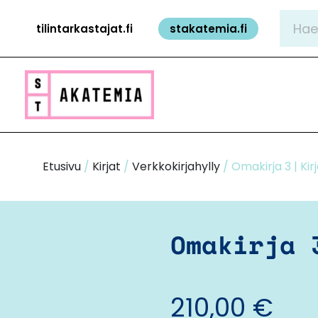
Siirry
Hae:
tilintarkastajat.fi
stakatemia.fi
sisältöön
Etusivu
/
Kirjat
/
Verkkokirjahylly
/ Omakirja 3 | Kir
Omakirja 
210,00
€