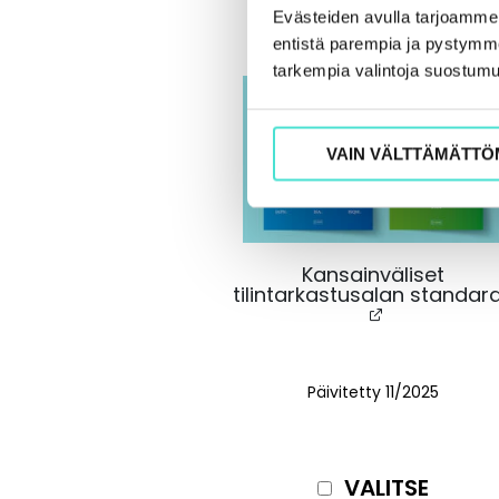
Evästeiden avulla tarjoamm
entistä parempia ja pystymme 
tarkempia valintoja suostumu
VAIN VÄLTTÄMÄTTÖ
Kansainväliset
tilintarkastusalan standard
Päivitetty
11/2025
VALITSE