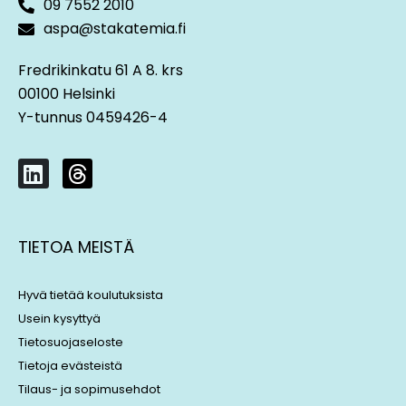
09 7552 2010
aspa@stakatemia.fi
Fredrikinkatu 61 A 8. krs
00100 Helsinki
Y-tunnus 0459426-4
L
T
i
h
n
r
k
e
TIETOA MEISTÄ
e
a
d
d
i
s
Hyvä tietää koulutuksista
n
Usein kysyttyä
Tietosuojaseloste
Tietoja evästeistä
Tilaus- ja sopimusehdot