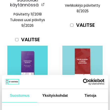
käytännössä
Verkkokirja päivitetty
8/2025
Päivitetty 11/2018
Tulossa uusi päivitys
VALITSE
9/2026
VALITSE
Varojen
Tilintarkastajan
jakaminen ja
raportointi
verotus
Suostumus
Yksityiskohdat
Tietoja
osakeyhtiössä
Ilmestynyt 1/2025
Päivitetty 4/2019