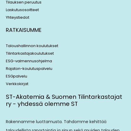
Tilauksen peruutus
Laskutusosoitteet
Yhteystiedot
RATKAISUMME
Taloushallinnon koulutukset
Tilintarkastajakoulutukset
ESG-valmennusohjelma
Rajaton-koulutuspalvelu
ESGpalvelu
Verkkokirjat
ST-Akatemia & Suomen Tilintarkastajat
ry - yhdessä olemme ST
Rakennamme luottamusta. Tahdomme kehittää
taloudellista raportointia ja sinun sekä muiden talouden