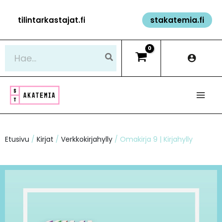
Siirry
tilintarkastajat.fi
stakatemia.fi
sisältöön
Hae:
Etusivu
/
Kirjat
/
Verkkokirjahylly
/ Omakirja 9 | Kirjahylly