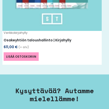
Verkkokirjahylly
Osakeyhtiön taloushallinto | Kirjahylly
611,00
€
(+ alv)
LISÄÄ OSTOSKORIIN
Kysyttävää? Autamme
mielellämme!