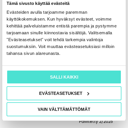
Tämä sivusto käyttää evästeitä
Tulossa uusi päivitys
VALITSE
6/2026
Evästeiden avulla tarjoamme paremman
käyttökokemuksen. Kun hyväksyt evästeet, voimme
VALITSE
kehittää palveluistamme entistä parempia ja pystymme
tarjoamaan sinulle kiinnostavia sisältöjä. Valitsemalla
"Evästeasetukset" voit tehdä tarkempia valintoja
suostumuksiin. Voit muuttaa evästeasetuksiasi milloin
tahansa sivun alareunasta.
SALLI KAIKKI
Yhdistyksen ja
Yhdistykset ja
säätiön
säätiöt –
kirjanpidon,
tilinpäätösmalli
EVÄSTEASETUKSET
tilinpäätöksen ja
verotuksen
Päivitetty 11/2025
erityiskysymyksiä
VAIN VÄLTTÄMÄTTÖMÄT
VALITSE
Päivitetty 2/2025