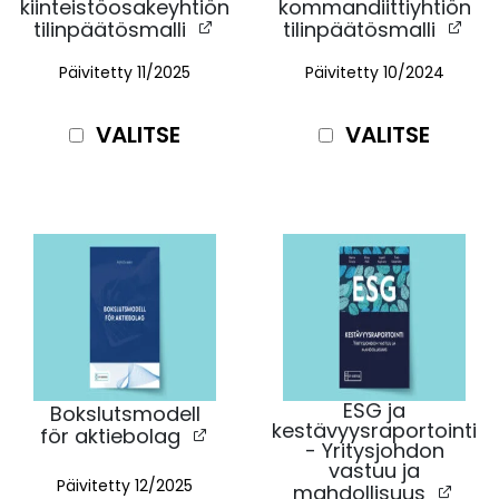
kiinteistöosakeyhtiön
kommandiittiyhtiön
tilinpäätösmalli
tilinpäätösmalli
Päivitetty 11/2025
Päivitetty 10
/2024
VALITSE
VALITSE
ESG ja
Bokslutsmodell
kestävyysraportointi
för aktiebolag
- Yritysjohdon
vastuu ja
Päivitetty 12/2025
mahdollisuus