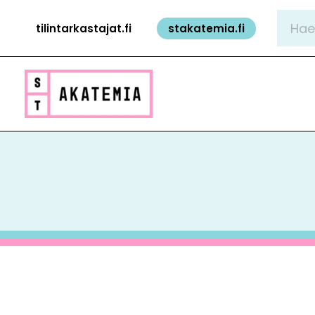
Siirry
Hae:
tilintarkastajat.fi
stakatemia.fi
sisältöön