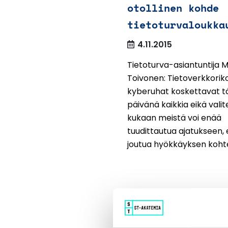
otollinen kohde
tietoturvaloukka
4.11.2015
Tietoturva-asiantuntija 
Toivonen: Tietoverkkorikol
kyberuhat koskettavat t
päivänä kaikkia eikä valit
kukaan meistä voi enää
tuudittautua ajatukseen, e
joutua hyökkäyksen kohte