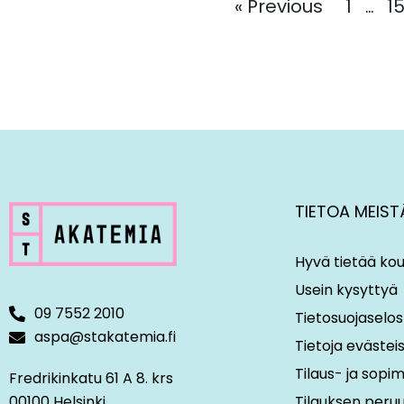
« Previous
1
1
…
TIETOA MEIST
Hyvä tietää kou
Usein kysyttyä
09 7552 2010
Tietosuojaselos
aspa@stakatemia.fi
Tietoja evästei
Tilaus- ja sop
Fredrikinkatu 61 A 8. krs
00100 Helsinki
Tilauksen peru