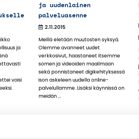
ja uudenlainen
ukselle
palveluasenne
2.11.2015
Mikko
Meillä eletään muutosten syksyä.
lisuus ja
Olemme avanneet uudet
änä
verkkosivut, haastaneet itsemme
ettavasti
somen ja videoiden maailmaan
sekä ponnistaneet digikehityksessä
ttei voisi
ison askeleen uudella online-
eksi.
palvelullamme. Lisäksi käynnissä on
meidän ...