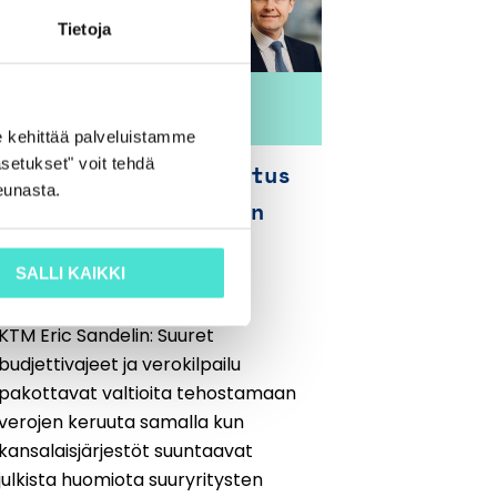
Tietoja
 kehittää palveluistamme
setukset" voit tehdä
Kansainvälinen verotus
eunasta.
on suurten muutosten
edessä
SALLI KAIKKI
29.9.2015
KTM Eric Sandelin: Suuret
budjettivajeet ja verokilpailu
pakottavat valtioita tehostamaan
verojen keruuta samalla kun
kansalaisjärjestöt suuntaavat
julkista huomiota suuryritysten