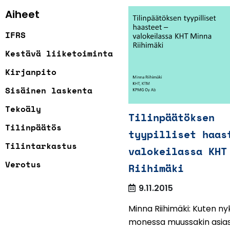
Aiheet
IFRS
Kestävä liiketoiminta
Kirjanpito
Sisäinen laskenta
Tekoäly
Tilinpäätöksen
Tilinpäätös
tyypilliset haas
Tilintarkastus
valokeilassa KHT
Verotus
Riihimäki
9.11.2015
Minna Riihimäki: Kuten nyk
monessa muussakin asia