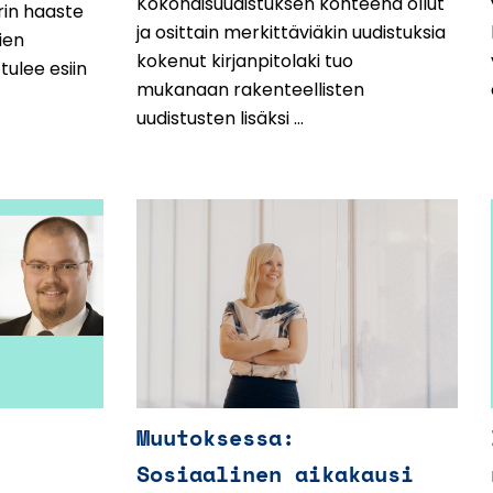
Kokonaisuudistuksen kohteena ollut
rin haaste
ja osittain merkittäviäkin uudistuksia
ien
kokenut kirjanpitolaki tuo
 tulee esiin
mukanaan rakenteellisten
uudistusten lisäksi ...
Muutoksessa:
Sosiaalinen aikakausi