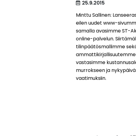
25.9.2015
Minttu Sallinen: Lanseer
eilen uudet www-sivumme 
samalla avasimme ST-A
online-palvelun. Siirtämäl
tilinpäätösmallimme se
ammattikirjallisuutemme 
vastasimme kustannusal
murrokseen ja nykypäiv
vaatimuksiin.