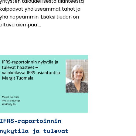
yritysten taloudellisesta tilanteesta
kaipaavat yhä useammat tahot ja
yhä nopeammin. Lisäksi tiedon on
oltava aiempaa ...
IFRS-raportoinnin
nykytila ja tulevat