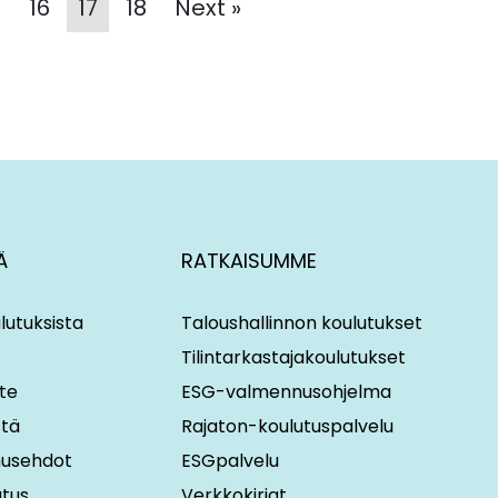
5
16
17
18
Next »
Ä
RATKAISUMME
lutuksista
Taloushallinnon koulutukset
Tilintarkastajakoulutukset
te
ESG-valmennusohjelma
stä
Rajaton-koulutuspalvelu
imusehdot
ESGpalvelu
utus
Verkkokirjat