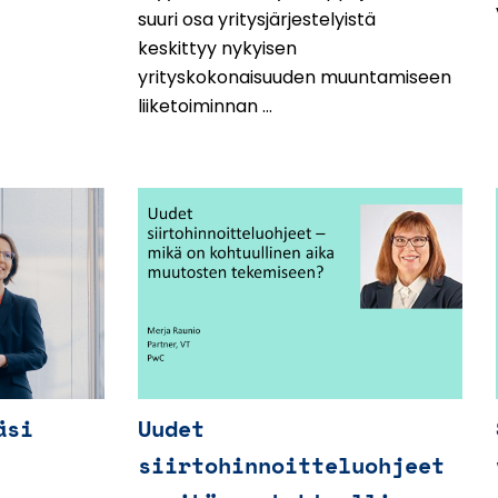
suuri osa yritysjärjestelyistä
keskittyy nykyisen
yrityskokonaisuuden muuntamiseen
liiketoiminnan ...
äsi
Uudet
siirtohinnoitteluohjeet