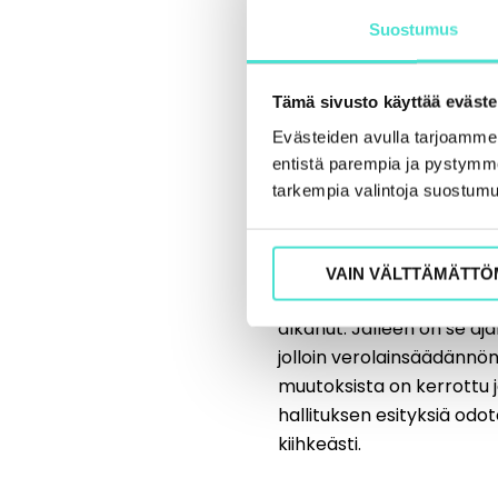
Suostumus
Tämä sivusto käyttää eväste
Evästeiden avulla tarjoamm
entistä parempia ja pystymme 
Verotuksessa pys
tarkempia valintoja suostumu
muutos
8.10.2015
VAIN VÄLTTÄMÄTTÖ
Markku Järvenoja: Veros
alkanut. Jälleen on se aj
jolloin verolainsäädännö
muutoksista on kerrottu 
hallituksen esityksiä odo
kiihkeästi.