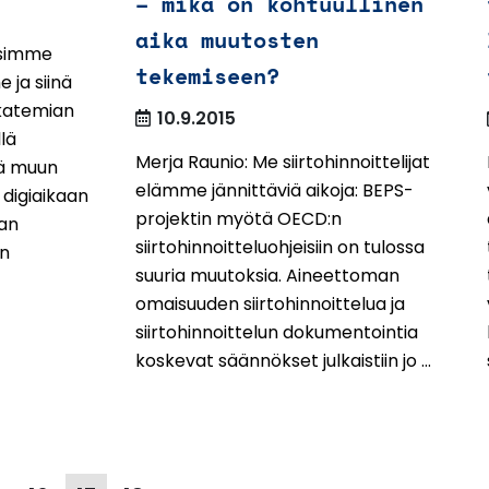
– mikä on kohtuullinen
aika muutosten
asimme
tekemiseen?
ja siinä
katemian
10.9.2015
lä
Merja Raunio: Me siirtohinnoittelijat
kä muun
elämme jännittäviä aikoja: BEPS-
digiaikaan
projektin myötä OECD:n
an
siirtohinnoitteluohjeisiin on tulossa
än
suuria muutoksia. Aineettoman
omaisuuden siirtohinnoittelua ja
siirtohinnoittelun dokumentointia
koskevat säännökset julkaistiin jo ...