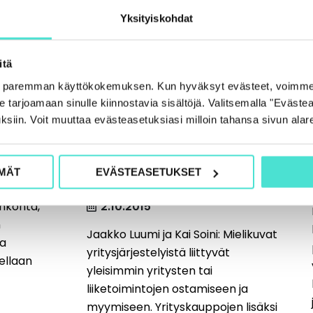
Yksityiskohdat
itä
e paremman käyttökokemuksen. Kun hyväksyt evästeet, voimme
tarjoamaan sinulle kiinnostavia sisältöjä. Valitsemalla "Evästea
yvää on
Yritysjohdon rooli
ksiin. Voit muuttaa evästeasetuksiasi milloin tahansa sivun alar
yritysjärjestelyissä –
millaisia asioita on
MÄT
EVÄSTEASETUKSET
syytä pohtia?
yksy on
ankohta,
2.10.2015
n
Jaakko Luumi ja Kai Soini: Mielikuvat
ja
yritysjärjestelyistä liittyvät
tellaan
yleisimmin yritysten tai
liiketoimintojen ostamiseen ja
myymiseen. Yrityskauppojen lisäksi