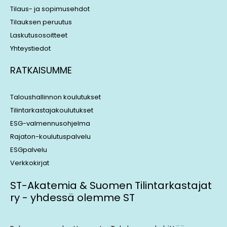
Tilaus- ja sopimusehdot
Tilauksen peruutus
Laskutusosoitteet
Yhteystiedot
RATKAISUMME
Taloushallinnon koulutukset
Tilintarkastajakoulutukset
ESG-valmennusohjelma
Rajaton-koulutuspalvelu
ESGpalvelu
Verkkokirjat
ST-Akatemia & Suomen Tilintarkastajat
ry - yhdessä olemme ST