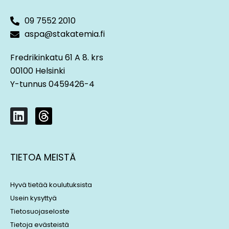
09 7552 2010
aspa@stakatemia.fi
Fredrikinkatu 61 A 8. krs
00100 Helsinki
Y-tunnus 0459426-4
L
T
i
h
n
r
k
e
TIETOA MEISTÄ
e
a
d
d
i
s
Hyvä tietää koulutuksista
n
Usein kysyttyä
Tietosuojaseloste
Tietoja evästeistä