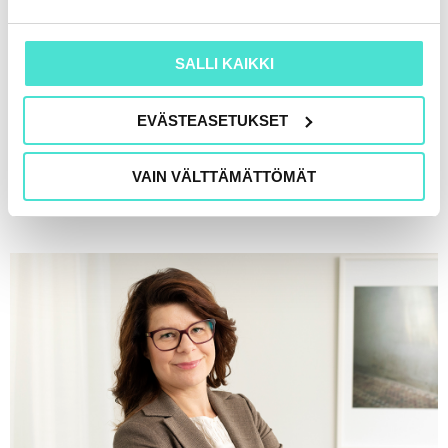
SALLI KAIKKI
EVÄSTEASETUKSET
Asiakkaidemme vinkit: Näin opit tehokkaasti
videokoulutusten avulla
VAIN VÄLTTÄMÄTTÖMÄT
24.5.2019