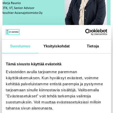
Suostumus
Yksityiskohdat
Tietoja
Suuria ja pieniä muutoksia yritysverotuksessa
26.6.2019
Tämä sivusto käyttää evästeitä
Evästeiden avulla tarjoamme paremman
käyttökokemuksen. Kun hyväksyt evästeet, voimme
kehittää palveluistamme entistä parempia ja pystymme
tarjoamaan sinulle kiinnostavia sisältöjä. Valitsemalla
"Evästeasetukset" voit tehdä tarkempia valintoja
suostumuksiin. Voit muuttaa evästeasetuksiasi milloin
tahansa sivun alareunasta.