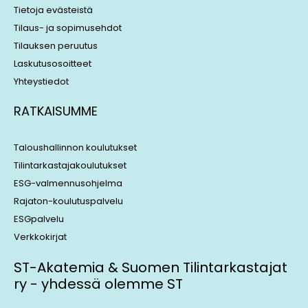
Tietoja evästeistä
Tilaus- ja sopimusehdot
Tilauksen peruutus
Laskutusosoitteet
Yhteystiedot
RATKAISUMME
Taloushallinnon koulutukset
Tilintarkastajakoulutukset
ESG-valmennusohjelma
Rajaton-koulutuspalvelu
ESGpalvelu
Verkkokirjat
ST-Akatemia & Suomen Tilintarkastajat
ry - yhdessä olemme ST