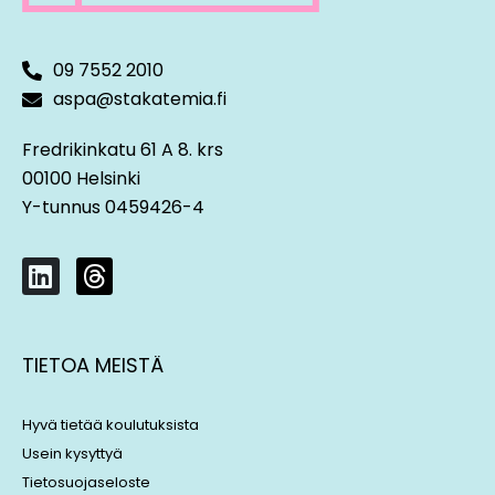
09 7552 2010
aspa@stakatemia.fi
Fredrikinkatu 61 A 8. krs
00100 Helsinki
Y-tunnus 0459426-4
L
T
i
h
n
r
k
e
TIETOA MEISTÄ
e
a
d
d
i
s
Hyvä tietää koulutuksista
n
Usein kysyttyä
Tietosuojaseloste