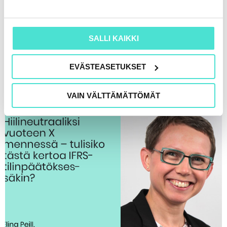
SALLI KAIKKI
Uudet verkkosivut – tervetuloa!
EVÄSTEASETUKSET
28.10.2020
VAIN VÄLTTÄMÄTTÖMÄT