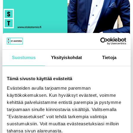
Askelmerkkejä määrätietoiseen
vastuullisuusraportointiin
Suostumus
Yksityiskohdat
Tietoja
23.11.2020
Tämä sivusto käyttää evästeitä
Evästeiden avulla tarjoamme paremman
käyttökokemuksen. Kun hyväksyt evästeet, voimme
kehittää palveluistamme entistä parempia ja pystymme
tarjoamaan sinulle kiinnostavia sisältöjä. Valitsemalla
"Evästeasetukset" voit tehdä tarkempia valintoja
suostumuksiin. Voit muuttaa evästeasetuksiasi milloin
tahansa sivun alareunasta.