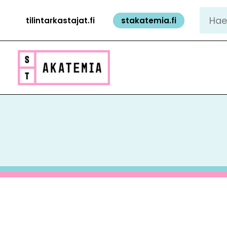
Siirry
Hae:
tilintarkastajat.fi
stakatemia.fi
sisältöön