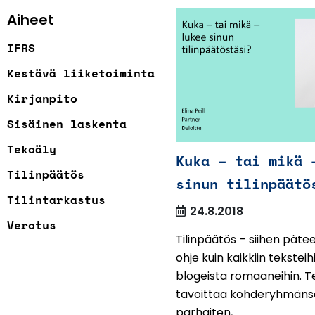
Aiheet
IFRS
Kestävä liiketoiminta
Kirjanpito
Sisäinen laskenta
Tekoäly
Kuka – tai mikä 
Tilinpäätös
sinun tilinpäätö
Tilintarkastus
24.8.2018
Verotus
Tilinpäätös – siihen pät
ohje kuin kaikkiin teksteih
blogeista romaaneihin. T
tavoittaa kohderyhmäns
parhaiten, ...