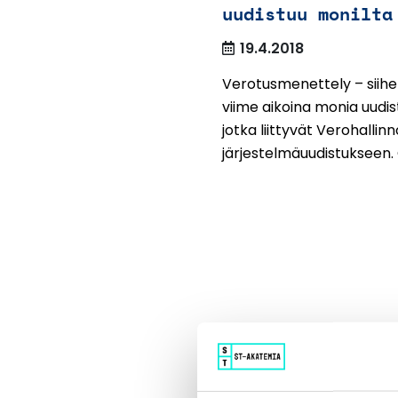
uudistuu monilta
19.4.2018
Verotusmenettely – siihen
viime aikoina monia uudis
jotka liittyvät Verohallin
järjestelmäuudistukseen. O