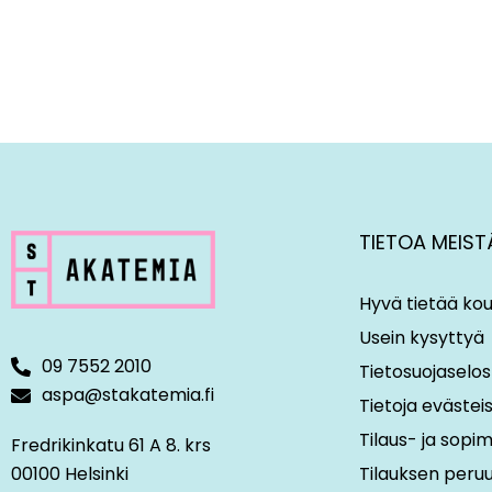
TIETOA MEIST
Hyvä tietää kou
Usein kysyttyä
09 7552 2010
Tietosuojaselos
aspa@stakatemia.fi
Tietoja evästei
Tilaus- ja sop
Fredrikinkatu 61 A 8. krs
00100 Helsinki
Tilauksen peru