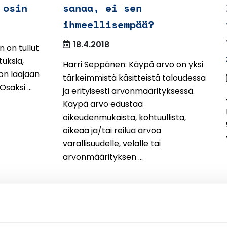
 osin
sanaa, ei sen
ihmeellisempää?
18.4.2018
 on tullut
tuksia,
Harri Seppänen: Käypä arvo on yksi
non laajaan
tärkeimmistä käsitteistä taloudessa
saksi ...
ja erityisesti arvonmäärityksessä.
Käypä arvo edustaa
oikeudenmukaista, kohtuullista,
oikeaa ja/tai reilua arvoa
varallisuudelle, velalle tai
arvonmäärityksen ...