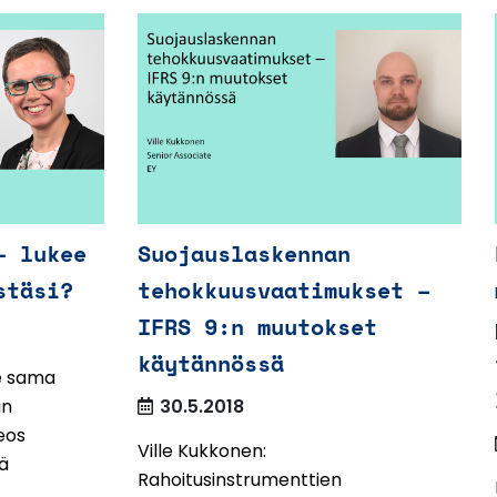
– lukee
Suojauslaskennan
stäsi?
tehokkuusvaatimukset –
IFRS 9:n muutokset
käytännössä
ee sama
in
30.5.2018
eos
Ville Kukkonen:
ä
Rahoitusinstrumenttien