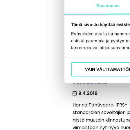
Suostumus
Tämä sivusto käyttää eväste
Evästeiden avulla tarjoamm
entistä parempia ja pystymme 
IFRS-standardit 
tarkempia valintoja suostumu
saatavana Suomek
Ennätysmäärä muu
VAIN VÄLTTÄMÄTTÖ
edellisvuoteen
verrattuna
9.4.2018
Hanna Tähtivaara: IFRS-
standardien soveltajien j
niistä muutoin kiinnostune
viimeistään nyt hyvä huo