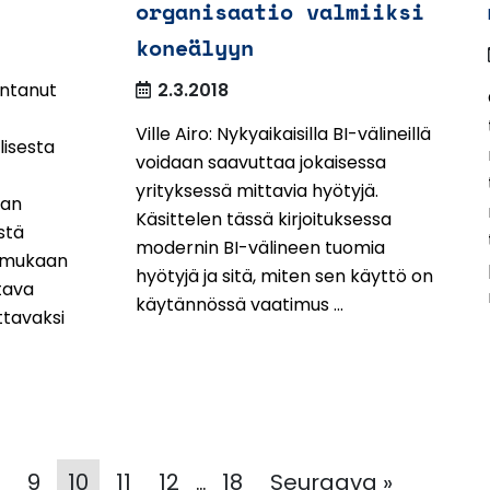
organisaatio valmiiksi
koneälyyn
antanut
2.3.2018
Ville Airo: Nykyaikaisilla BI-välineillä
lisesta
voidaan saavuttaa jokaisessa
yrityksessä mittavia hyötyjä.
van
Käsittelen tässä kirjoituksessa
stä
modernin BI-välineen tuomia
n mukaan
hyötyjä ja sitä, miten sen käyttö on
tava
käytännössä vaatimus ...
ttavaksi
9
10
11
12
18
Seuraava »
…