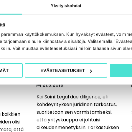
Yksityiskohdat
itä
e paremman käyttökokemuksen. Kun hyväksyt evästeet, voimme
tarjoamaan sinulle kiinnostavia sisältöjä. Valitsemalla "Evästea
2018
Legal due diligence
ksiin. Voit muuttaa evästeasetuksiasi milloin tahansa sivun alar
si –
yrityskaupassa –
toksia
oleellinen osa ostajan
MÄT
EVÄSTEASETUKSET
selonottovelvollisuutta
21.3.2018
Kai Soini: Legal due diligence, eli
kohdeyrityksen juridinen tarkastus,
suoritetaan sen varmistamiseksi,
a kaikkien
että yrityskauppa ei johtaisi
iden olisi
oikeudenmenetyksiin. Tarkastuksen
mata, että