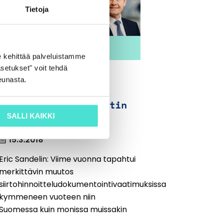
Tietoja
 kehittää palveluistamme
setukset" voit tehdä
Käytännön vinkit
eunasta.
siirtohinnoittelun
dokumentointiprojektin
SALLI KAIKKI
läpiviemiseksi
15.3.2018
Eric Sandelin: Viime vuonna tapahtui
merkittävin muutos
siirtohinnoitteludokumentointivaatimuksissa
kymmeneen vuoteen niin
Suomessa kuin monissa muissakin