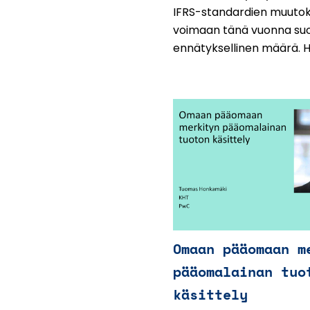
IFRS-standardien muutok
voimaan tänä vuonna su
ennätyksellinen määrä. He
Omaan pääomaan m
pääomalainan tuo
käsittely