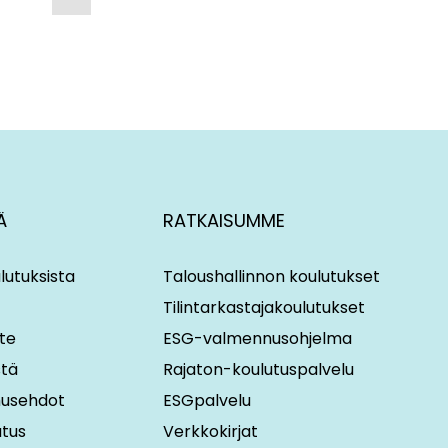
Ä
RATKAISUMME
lutuksista
Taloushallinnon koulutukset
Tilintarkastajakoulutukset
te
ESG-valmennusohjelma
stä
Rajaton-koulutuspalvelu
imusehdot
ESGpalvelu
utus
Verkkokirjat