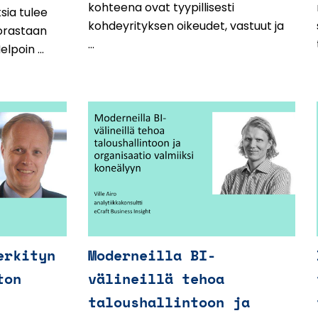
kohteena ovat tyypillisesti
sia tulee
kohdeyrityksen oikeudet, vastuut ja
orastaan
...
lpoin ...
erkityn
Moderneilla BI-
ton
välineillä tehoa
taloushallintoon ja