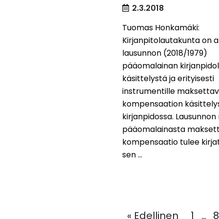
2.3.2018
Tuomas Honkamäki:
Kirjanpitolautakunta on 
lausunnon (2018/1979)
pääomalainan kirjanpidol
käsittelystä ja erityisesti
instrumentille maksetta
kompensaation käsittely
kirjanpidossa. Lausunno
pääomalainasta makset
kompensaatio tulee kirja
sen ...
« Edellinen
1
8
…